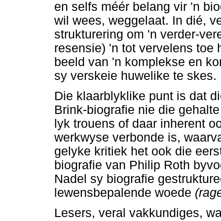
en selfs méér belang vir 'n bio
wil wees, weggelaat. In dié, v
strukturering om 'n verder-ve
resensie) 'n tot vervelens toe 
beeld van 'n komplekse en kon
sy verskeie huwelike te skes.
Die klaarblyklike punt is dat 
Brink-biografie nie die gehalt
lyk trouens of daar inherent o
werkwyse verbonde is, waarva
gelyke kritiek het ook die ee
biografie van Philip Roth byvo
Nadel sy biografie gestruktur
lewensbepalende woede
(rag
Lesers, veral vakkundiges, wa