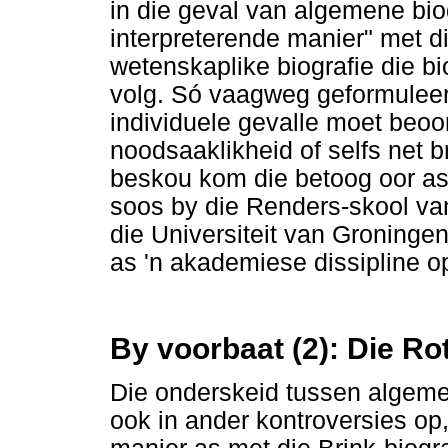
in die geval van algemene biog
interpreterende manier" met d
wetenskaplike biografie die b
volg. Só vaagweg geformuleer b
individuele gevalle moet beoor
noodsaaklikheid of selfs net 
beskou kom die betoog oor as 
soos by die Renders-skool van
die Universiteit van Groninge
as 'n akademiese dissipline o
By voorbaat (2): Die Rot
Die onderskeid tussen algeme
ook in ander kontroversies op,