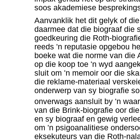
soos akademiese besprekings
Aanvanklik het dit gelyk of di
daarmee dat die biograaf die 
goedkeuring die Roth-biografie
reeds 'n reputasie opgebou het
boeke wat die norme van die
op die koop toe 'n wyd aange
sluit om 'n memoir oor die sk
die reklame-materiaal verskeie
onderwerp van sy biografie so
onverwags aansluit by 'n waa
van die Brink-biografie oor die
en sy biograaf en gewig verle
om 'n psigoanalitiese onders
eksekuteurs van die Roth-nal