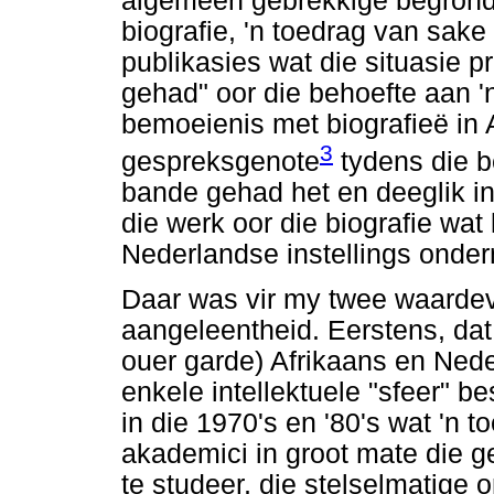
algemeen gebrekkige begrondi
biografie, 'n toedrag van sak
publikasies wat die situasie p
gehad" oor die behoefte aan '
bemoeienis met biografieë in
3
gespreksgenote
tydens die b
bande gehad het en deeglik i
die werk oor die biografie wa
Nederlandse instellings onde
Daar was vir my twee waardevo
aangeleentheid. Eerstens, dat
ouer garde) Afrikaans en Nede
enkele intellektuele "sfeer" b
in die 1970's en '80's wat 'n
akademici in groot mate die g
te studeer, die stelselmatige 