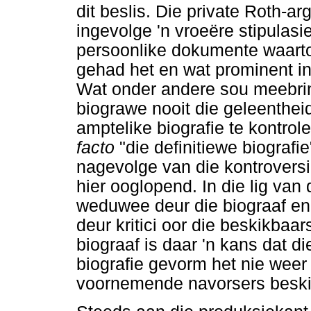
dit beslis. Die private Roth-ar
ingevolge 'n vroeëre stipulas
persoonlike dokumente waarto
gehad het en wat prominent in 
Wat onder andere sou meebrin
biograwe nooit die geleentheid
amptelike biografie te kontrol
facto
"die definitiewe biografi
nagevolge van die kontroversi
hier ooglopend. In die lig van
weduwee deur die biograaf en
deur kritici oor die beskikbaar
biograaf is daar 'n kans dat d
biografie gevorm het nie weer
voornemende navorsers beskik