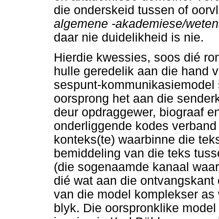
die onderskeid tussen of oorv
algemene -akademiese/wetensk
daar nie duidelikheid is nie.
Hierdie kwessies, soos dié ron
hulle geredelik aan die hand
sespunt-kommunikasiemodel si
oorsprong het aan die sender
deur opdraggewer, biograaf en
onderliggende kodes verband 
konteks(te) waarbinne die tek
bemiddeling van die teks tus
(die sogenaamde kanaal waarl
dié wat aan die ontvangskant o
van die model komplekser as w
blyk. Die oorspronklike model