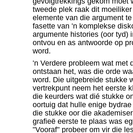
gevolgtrekkings gekom moet wo
tweede plek raak dit moeiliker
elemente van die argument te 
fasette van 'n komplekse dis
argumente histories (oor tyd) 
ontvou en as antwoorde op pr
word.
'n Verdere probleem wat met 
ontstaan het, was die orde wa
word. Die uitgebreide stukke w
vertrekpunt neem het eerste 
die keurders wat dié stukke o
oortuig dat hulle enige bydrae
die stukke oor die akademiseri
grafieë eerste te plaas was e
"Vooraf" probeer om vir die le