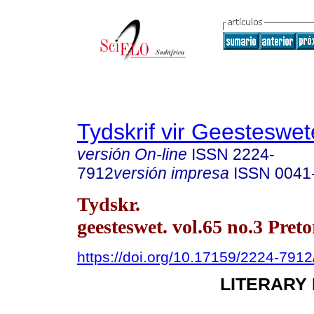
Tydskrif vir Geesteswe
versión On-line
ISSN
2224-
7912
versión impresa
ISSN
0041
Tydskr.
geesteswet. vol.65 no.3 Preto
https://doi.org/10.17159/2224-791
LITERARY