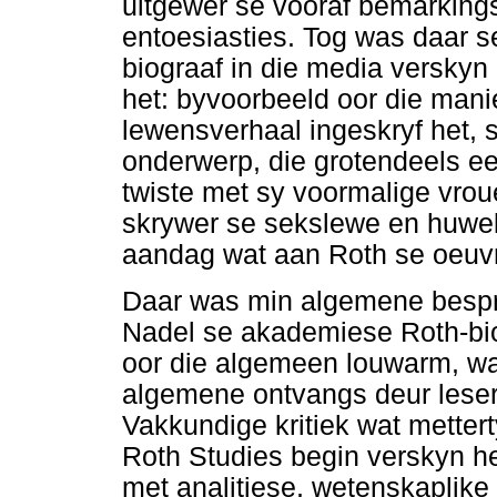
uitgewer se vooraf bemarkingsv
entoesiasties. Tog was daar se
biograaf in die media verskyn
het: byvoorbeeld oor die mani
lewensverhaal ingeskryf het, 
onderwerp, die grotendeels e
twiste met sy voormalige vrou
skrywer se sekslewe en huweli
aandag wat aan Roth se oeuv
Daar was min algemene bespr
Nadel se akademiese Roth-bio
oor die algemeen louwarm, wat
algemene ontvangs deur lesers
Vakkundige kritiek wat metter
Roth Studies begin verskyn he
met analitiese, wetenskaplike