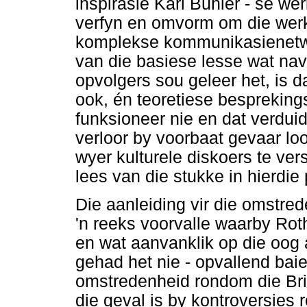
inspirasie Karl Bühler - se wer
verfyn en omvorm om die werk
komplekse kommunikasienetwer
van die basiese lesse wat na
opvolgers sou geleer het, is da
ook, én teoretiese besprekings
funksioneer nie en dat verduide
verloor by voorbaat gevaar lo
wyer kulturele diskoers te ver
lees van die stukke in hierdie
Die aanleiding vir die omstre
'n reeks voorvalle waarby Rot
en wat aanvanklik op die oog a
gehad het nie - opvallend baie
omstredenheid rondom die Bri
die geval is by kontroversies