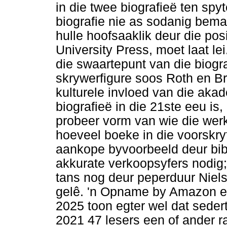
in die twee biografieë ten sp
biografie nie as sodanig bem
hulle hoofsaaklik deur die pos
University Press, moet laat le
die swaartepunt van die biogra
skrywerfigure soos Roth en Br
kulturele invloed van die akad
biografieë in die 21ste eeu is
probeer vorm van wie die werkl
hoeveel boeke in die voorskr
aankope byvoorbeeld deur bibli
akkurate verkoopsyfers nodig;
tans nog deur peperduur Nie
gelê. 'n Opname by Amazon e
2025 toon egter wel dat seder
2021 47 lesers een of ander 