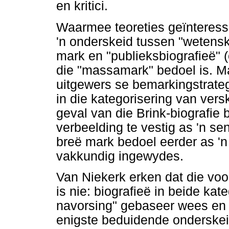
en kritici.
Waarmee teoreties geïnteressee
'n onderskeid tussen "wetensk
mark en "publieksbiografieë" (
die "massamark" bedoel is. Ma
uitgewers se bemarkingstrateg
in die kategorisering van versk
geval van die Brink-biografie
verbeelding te vestig as 'n se
breë mark bedoel eerder as 'n
vakkundig ingewydes.
Van Niekerk erken dat die voo
is nie: biografieë in beide ka
navorsing" gebaseer wees en 
enigste beduidende onderskeid