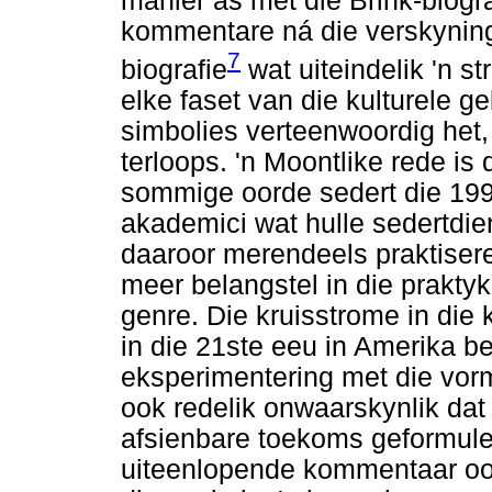
manier as met die Brink-biogra
kommentare ná die verskyning
7
biografie
wat uiteindelik 'n s
elke faset van die kulturele g
simbolies verteenwoordig het, f
terloops. 'n Moontlike rede is d
sommige oorde sedert die 1990
akademici wat hulle sedertdie
daaroor merendeels praktiser
meer belangstel in die praktyk 
genre. Die kruisstrome in die 
in die 21ste eeu in Amerika 
eksperimentering met die vor
ook redelik onwaarskynlik dat
afsienbare toekoms geformule
uiteenlopende kommentaar oor 