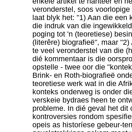
enkele artikel te hanteer en h
veronderstel, soos voorlopig
laat blyk het: "1) Aan die ee
die indruk van die ingewikke
poging tot 'n (teoretiese) bes
(literêre) biografieë", maar "
te veel veronderstel van die (ho
dié kommentaar is die oorspron
opstelle - twee oor die "konte
Brink- en Roth-biografieë onde
teoretiese werk wat in die A
konteks onderweg is onder di
verskeie bydraes heen te ontw
probleme. In dié geval het di
kontroversies rondom spesifie
opeis as historíese gebeur-ten