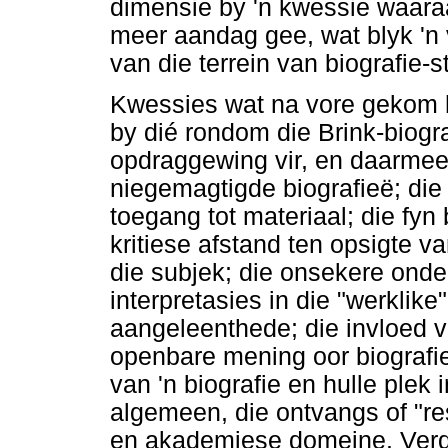
dimensie by 'n kwessie waaraa
meer aandag gee, wat blyk 'n
van die terrein van biografie-s
Kwessies wat na vore gekom h
by dié rondom die Brink-biogr
opdraggewing vir, en daarme
niegemagtigde biografieë; die
toegang tot materiaal; die fyn
kritiese afstand ten opsigte va
die subjek; die onsekere onder
interpretasies in die "werklike"
aangeleenthede; die invloed v
openbare mening oor biografie
van 'n biografie en hulle plek 
algemeen, die ontvangs of "res
en akademiese domeine. Verd