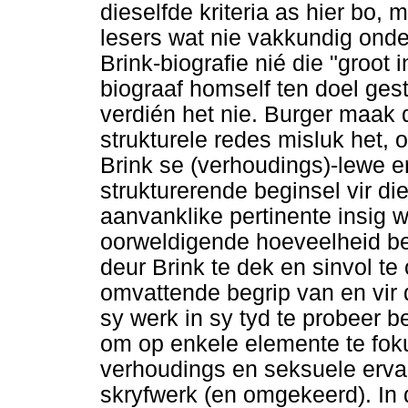
dieselfde kriteria as hier bo,
lesers wat nie vakkundig onder
Brink-biografie nié die "groot 
biograaf homself ten doel gest
verdién het nie. Burger maak d
strukturele redes misluk het, 
Brink se (verhoudings)-lewe e
strukturerende beginsel vir di
aanvanklike pertinente insig wa
oorweldigende hoeveelheid be
deur Brink te dek en sinvol te
omvattende begrip van en vir 
sy werk in sy tyd te probeer b
om op enkele elemente te foku
verhoudings en seksuele ervar
skryfwerk (en omgekeerd). In 