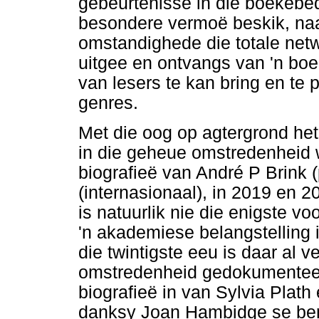
gebeurtenisse in die boekebedry
besondere vermoë beskik, naa
omstandighede die totale netw
uitgee en ontvangs van 'n bo
van lesers te kan bring en te
genres.
Met die oog op agtergrond het
in die geheue omstredenheid 
biografieë van André P Brink (
(internasionaal), in 2019 en 2
is natuurlik nie die enigste v
'n akademiese belangstelling i
die twintigste eeu is daar al 
omstredenheid gedokumenteer.
biografieë in van Sylvia Plat
danksy Joan Hambidge se bem