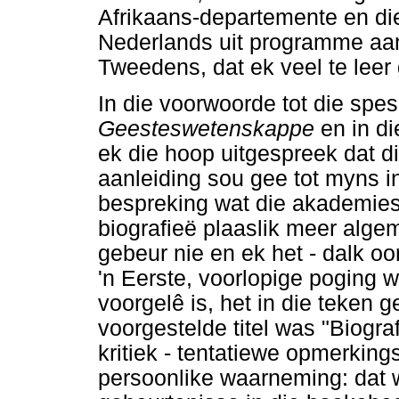
Afrikaans-departemente en di
Nederlands uit programme aan 
Tweedens, dat ek veel te leer
In die voorwoorde tot die sp
Geesteswetenskappe
en in d
ek die hoop uitgespreek dat d
aanleiding sou gee tot myns i
bespreking wat die akademiese
biografieë plaaslik meer algem
gebeur nie en ek het - dalk oo
'n Eerste, voorlopige poging 
voorgelê is, het in die teken 
voorgestelde titel was "Biogra
kritiek - tentatiewe opmerking
persoonlike waarneming: dat 