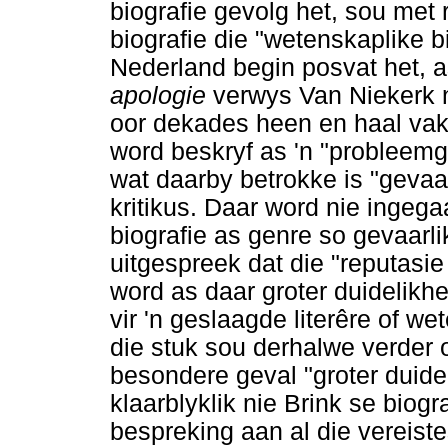
biografie gevolg het, sou met 
biografie die "wetenskaplike b
Nederland begin posvat het, a
apologie
verwys Van Niekerk n
oor dekades heen en haal vakk
word beskryf as 'n "probleemge
wat daarby betrokke is "gevaar
kritikus. Daar word nie ingega
biografie as genre so gevaarli
uitgespreek dat die "reputasi
word as daar groter duidelikhe
vir 'n geslaagde literêre of we
die stuk sou derhalwe verder 
besondere geval "groter duide
klaarblyklik nie Brink se biogr
bespreking aan al die vereist