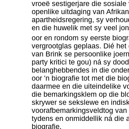
vroeë sestigerjare die sosial
openlike uitdaging van Afrika
apartheidsregering, sy verho
en die huwelik met sy veel jo
oor en rondom sy eerste biogr
vergrootglas geplaas. Dié het 
van Brink se persoonlike joerna
party kritici te gou) ná sy doo
belanghebbendes in die onde
oor 'n biografie tot met die b
daarmee en die uiteindelike v
die bemarkingsklem op die bloo
skrywer se sekslewe en indisk
voorafbemarkingsveldtog van 
tydens en onmiddellik ná die 
biografie.