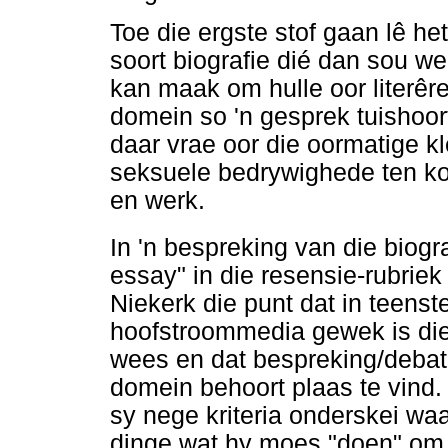
Toe die ergste stof gaan lê he
soort biografie dié dan sou w
kan maak om hulle oor literêre 
domein so 'n gesprek tuishoort
daar vrae oor die oormatige kl
seksuele bedrywighede ten ko
en werk.
In 'n bespreking van die biogr
essay" in die resensie-rubrie
Niekerk die punt dat in teenste
hoofstroommedia gewek is die 
wees en dat bespreking/debat
domein behoort plaas te vind.
sy nege kriteria onderskei wa
dinge wat hy moes "doen" om di