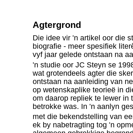
Agtergrond
Die idee vir 'n artikel oor die
biografie - meer spesifiek liter
vyf jaar gelede ontstaan na aan
'n studie oor JC Steyn se 19
wat grotendeels agter die ske
ontstaan na aanleiding van ne
op wetenskaplike teorieë in d
om daarop repliek te lewer i
betrokke was. In 'n aanlyn ge
met die bekendstelling van ee
ek by nabetragting tog 'n opm