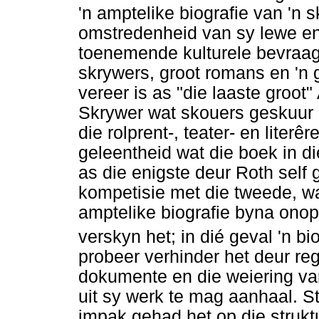
'n amptelike biografie van 'n 
omstredenheid van sy lewe en
toenemende kulturele bevraagt
skrywers, groot romans en 'n 
vereer is as "die laaste groo
Skrywer wat skouers geskuur 
die rolprent-, teater- en literêr
geleentheid wat die boek in d
as die enigste deur Roth self 
kompetisie met die tweede, wa
amptelike biografie byna ono
verskyn het; in dié geval 'n bi
probeer verhinder het deur r
dokumente en die weiering va
uit sy werk te mag aanhaal. St
impak gehad het op die struktu