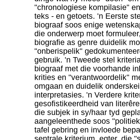
"chronologiese kompilasie" en
teks - en getoets. 'n Eerste ste
biograaf soos enige wetenska
die onderwerp moet formuleer,
biografie as genre duidelik m
"onberispelik" gedokumenteer
gebruik. 'n Tweede stel kriter
biograaf met die voorhande in
krities en "verantwoordelik" 
omgaan en duidelik onderskei t
interpretasies. 'n Verdere krit
gesofistikeerdheid van literêr
die subjek in sy/haar tyd gep
aangeleenthede soos "politiek
tafel gebring en invloede bep
sentrale kriterium, egter, die "