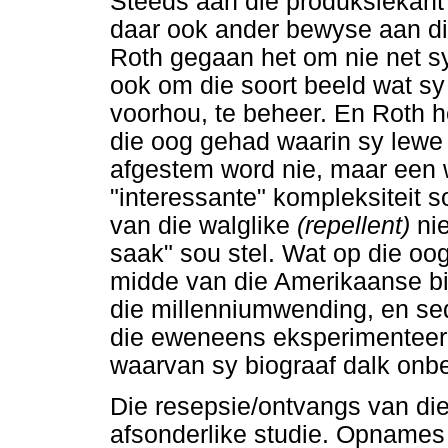
Steeds aan die produksiekant
daar ook ander bewyse aan die
Roth gegaan het om nie net sy
ook om die soort beeld wat s
voorhou, te beheer. En Roth h
die oog gehad waarin sy lewe 
afgestem word nie, maar een w
"interessante" kompleksiteit 
van die walglike
(repellent)
ni
saak" sou stel. Wat op die oog
midde van die Amerikaanse b
die millenniumwending, en sed
die eweneens eksperimenteer
waarvan sy biograaf dalk onb
Die resepsie/ontvangs van die
afsonderlike studie. Opnames 