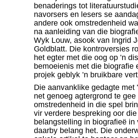
benaderings tot literatuurstud
navorsers en lesers se aandag
andere ook omstredenheid wat 
na aanleiding van die biogra
Wyk Louw, asook van Ingrid J
Goldblatt. Die kontroversies r
het egter met die oog op 'n d
bemoeienis met die biografie e
projek geblyk 'n bruikbare ver
Die aanvanklike gedagte met "
net genoeg agtergrond te gee 
omstredenheid in die spel bri
vir verdere bespreking oor di
belangstelling in biografieë i
daarby belang het. Die onder