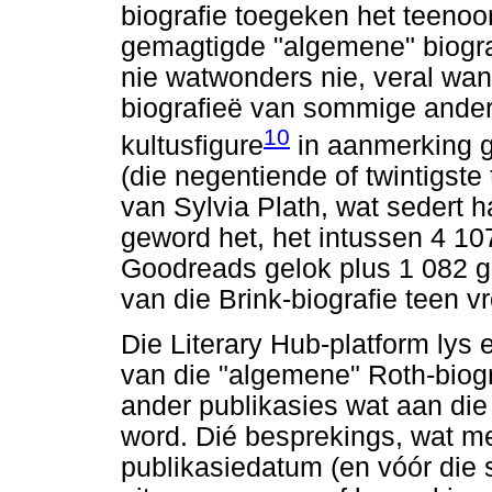
biografie toegeken het teenoo
gemagtigde "algemene" biogr
nie watwonders nie, veral wan
biografieë van sommige ande
10
kultusfigure
in aanmerking g
(die negentiende of twintigste
van Sylvia Plath, wat sedert h
geword het, het intussen 4 10
Goodreads gelok plus 1 082 g
van die Brink-biografie teen 
Die Literary Hub-platform lys
van die "algemene" Roth-biogr
ander publikasies wat aan di
word. Dié besprekings, wat me
publikasiedatum (en vóór die 