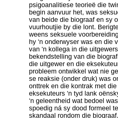
psigoanalitiese teorieë die tw
begin aanvuur het, was seksu
van beide die biograaf en sy 
vuurhoutjie by die lont. Berigt
weens seksuele voorbereiding 
hy 'n onderwyser was en die v
van 'n kollega in die uitgewe
bekendstelling van die biograf
die uitgewer en die eksekuteu
probleem ontwikkel wat nie ge
se reaksie (onder druk) was o
onttrek en die kontrak met die 
eksekuteurs 'n tyd lank oëns
'n geleentheid wat bedoel was
spoedig ná sy dood formeel te
skandaal rondom die biograaf