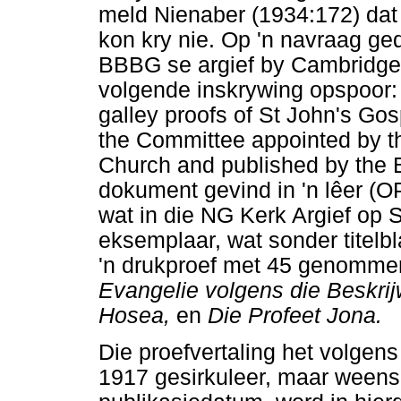
meld Nienaber (1934:172) dat 
kon kry nie. Op 'n navraag g
BBBG se argief by Cambridge U
volgende inskrywing opspoor:
galley proofs of St John's Go
the Committee appointed by t
Church and published by the 
dokument gevind in 'n lêer
wat in die NG Kerk Argief op 
eksemplaar, wat sonder titelbl
'n drukproef met 45 genomme
Evangelie volgens die Beskri
Hosea,
en
Die Profeet Jona.
Die proefvertaling het volgens
1917 gesirkuleer, maar weens