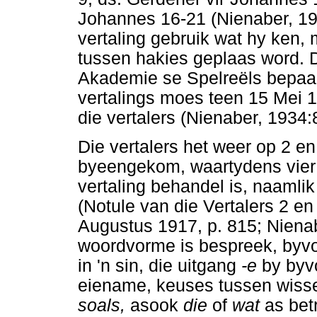
Johannes 16-21 (Nienaber, 193
vertaling gebruik wat hy ken,
tussen hakies geplaas word. D
Akademie se Spelreëls bepaal
vertalings moes teen 15 Mei 1
die vertalers (Nienaber, 1934:
Die vertalers het weer op 2 en
byeengekom, waartydens vier 
vertaling behandel is, naamli
(Notule van die Vertalers 2 en
Augustus 1917, p. 815; Nienab
woordvorme is bespreek, byvo
in 'n sin, die uitgang
-e
by byv
eiename, keuses tussen wis
soals,
asook
die
of
wat
as bet