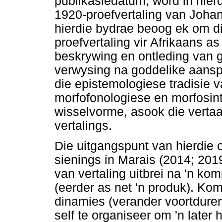
publikasiedatum, word in hier
1920-proefvertaling van Joha
hierdie bydrae beoog ek om di
proefvertaling vir Afrikaans a
beskrywing en ontleding van g
verwysing na goddelike aanspr
die epistemologiese tradisie 
morfofonologiese en morfosint
wisselvorme, asook die verta
vertalings.
Die uitgangspunt van hierdie 
sienings in Marais (2014; 201
van vertaling uitbrei na 'n k
(eerder as net 'n produk). Ko
dinamies (verander voortduren
self te organiseer om 'n later 