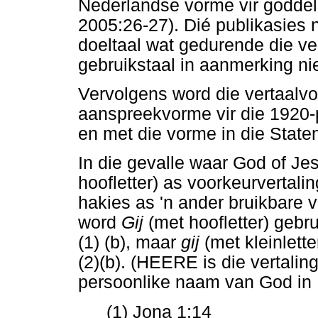
Nederlandse vorme vir godde
2005:26-27). Dié publikasies 
doeltaal wat gedurende die ve
gebruikstaal in aanmerking ni
Vervolgens word die vertaalvo
aanspreekvorme vir die 1920-
en met die vorme in die State
In die gevalle waar God of J
hoofletter) as voorkeurvertali
hakies as 'n ander bruikbare ve
word
Gij
(met hoofletter) geb
(1) (b), maar
gij
(met kleinlet
(2)(b). (HEERE is die vertali
persoonlike naam van God in
(1) Jona 1:14