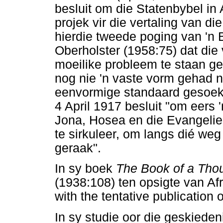
besluit om die Statenbybel in 
projek vir die vertaling van d
hierdie tweede poging van 'n 
Oberholster (1958:75) dat die 
moeilike probleem te staan ge
nog nie 'n vaste vorm gehad n
eenvormige standaard gesoek w
4 April 1917 besluit "om eers 
Jona, Hosea en die Evangelie
te sirkuleer, om langs dié weg 
geraak".
In sy boek
The Book of a Th
(1938:108) ten opsigte van Af
with the tentative publication
In sy studie oor die geskieden