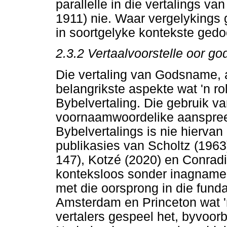
parallelle in die vertalings v
1911) nie. Waar vergelykings 
in soortgelyke kontekste gedo
2.3.2 Vertaalvoorstelle oor g
Die vertaling van Godsname, 
belangrikste aspekte wat 'n ro
Bybelvertaling. Die gebruik 
voornaamwoordelike aanspree
Bybelvertalings is nie hiervan u
publikasies van Scholtz (1963
147), Kotzé (2020) en Conradi
konteksloos sonder inagname v
met die oorsprong in die fund
Amsterdam en Princeton wat 'n
vertalers gespeel het, byvoorb