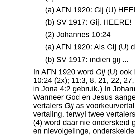
(a) AFN 1920: Gij (U) HE
(b) SV 1917: Gij, HEERE!
(2) Johannes 10:24
(a) AFN 1920: Als Gij (U) d
(b) SV 1917: indien gij ...
In AFN 1920 word
Gij
(U) ook 
10:24 (2x); 11:3, 8, 21, 22, 2
in Jona 4:2 gebruik.) In Joha
Wanneer God en Jesus aanges
vertalers
Gij
as voorkeurverta
vertaling, terwyl twee vertaler
(4) word daar nie onderskeid g
en nievolgelinge, onderskeidel