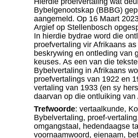
Hierdie proefvertaling wat deu
Bybelgenootskap (BBBG) gepubl
aangemeld. Op 16 Maart 2023 i
Argief op Stellenbosch opges
In hierdie bydrae word die ont
proefvertaling vir Afrikaans a
beskrywing en ontleding van g
keuses. As een van die tekste
Bybelvertaling in Afrikaans wo
proefvertalings van 1922 en 1
vertaling van 1933 (en sy hers
daarvan op die ontluiking van 
Trefwoorde
: vertaalkunde, K
Bybelvertaling, proef-vertaling,
omgangstaal, hedendaagse ta
voornaamwoord, eienaam, betr