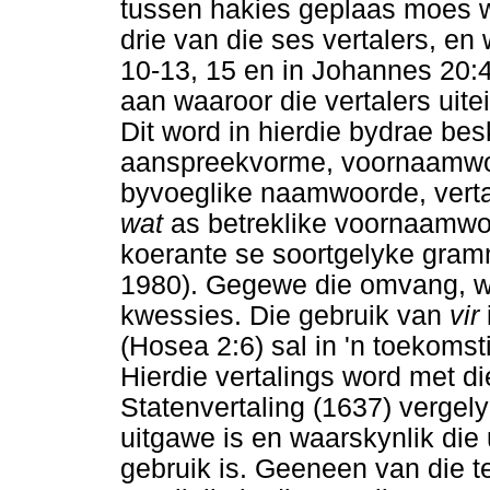
tussen hakies geplaas moes wo
drie van die ses vertalers, e
10-13, 15 en in Johannes 20:4
aan waaroor die vertalers uite
Dit word in hierdie bydrae bes
aanspreekvorme, voornaamwoo
byvoeglike naamwoorde, vert
wat
as betreklike voornaamwoo
koerante se soortgelyke gram
1980). Gegewe die omvang, wo
kwessies. Die gebruik van
vir
(Hosea 2:6) sal in 'n toekoms
Hierdie vertalings word met d
Statenvertaling (1637) vergely
uitgawe is en waarskynlik die 
gebruik is. Geeneen van die te