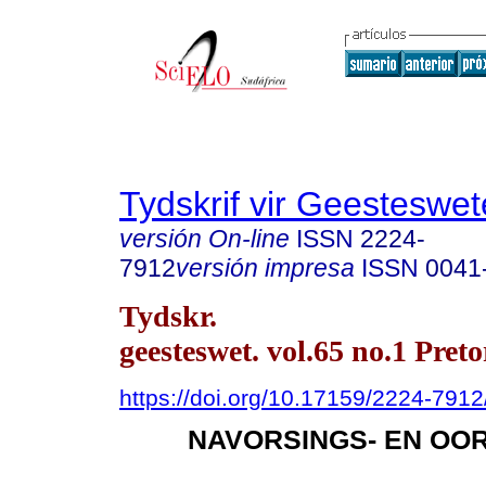
Tydskrif vir Geesteswe
versión On-line
ISSN
2224-
7912
versión impresa
ISSN
0041
Tydskr.
geesteswet. vol.65 no.1 Pret
https://doi.org/10.17159/2224-791
NAVORSINGS- EN OO