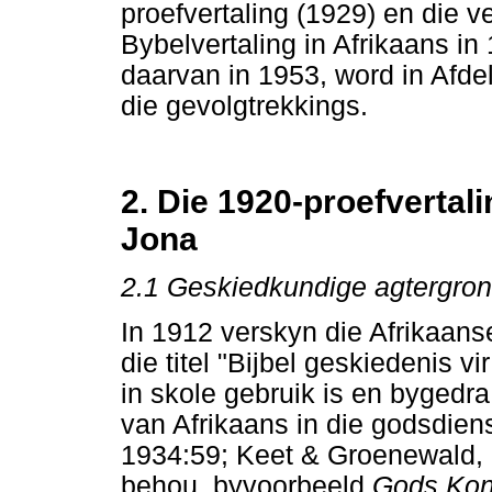
proefvertaling (1929) en die v
Bybelvertaling in Afrikaans in
daarvan in 1953, word in Afdel
die gevolgtrekkings.
2. Die 1920-proefverta
Jona
2.1 Geskiedkundige agtergro
In 1912 verskyn die Afrikaan
die titel "Bijbel geskiedenis vi
in skole gebruik is en bygedr
van Afrikaans in die godsdiens
1934:59; Keet & Groenewald, 
behou, byvoorbeeld
Gods Koni