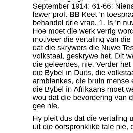
September 1914: 61-66; Niena
lewer prof. BB Keet 'n toespra
behandel drie vrae. 1. Is 'n n
Hoe moet die werk verrig word
motiveer die vertaling van die
dat die skrywers die Nuwe Tes
volkstaal, geskrywe het. Dit wa
die geleerdes, nie. Verder he
die Bybel in Duits, die volkstaa
armblankes, die bruin mense e
die Bybel in Afrikaans moet we
wou dat die bevordering van d
gee nie.
Hy pleit dus dat die vertaling 
uit die oorspronklike tale nie,