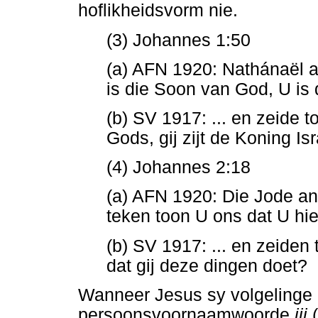
hoflikheidsvorm nie.
(3) Johannes 1:50
(a) AFN 1920: Nathánaël a
is die Soon van God, U is 
(b) SV 1917: ... en zeide t
Gods, gij zijt de Koning Isr
(4) Johannes 2:18
(a) AFN 1920: Die Jode an
teken toon U ons dat U hi
(b) SV 1917: ... en zeiden 
dat gij deze dingen doet?
Wanneer Jesus sy volgelinge 
persoonsvoornaamwoorde
jij