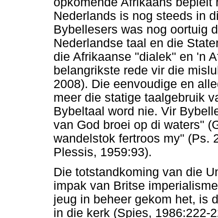
opkomende Afrikaans bepleit 
Nederlands is nog steeds in d
Bybellesers was nog oortuig 
Nederlandse taal en die State
die Afrikaanse "dialek" en 'n 
belangrikste rede vir die misl
2008). Die eenvoudige en all
meer die statige taalgebruik 
Bybeltaal word nie. Vir Bybel
van God broei op di waters" (G
wandelstok fertroos my" (Ps. 
Plessis, 1959:93).
Die totstandkoming van die Un
impak van Britse imperialisme
jeug in beheer gekom het, is d
in die kerk (Spies, 1986:222-