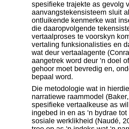
spesifieke trajekte as gevolg 
aanvangstekensisteem sluit al
ontluikende kenmerke wat inset
die daaropvolgende tekensiste
vertaalproses te voorskyn kom
vertaling funksionalisties en
wat deur vertaalagente (Conr
aangetrek word deur 'n doel o
gehoor moet bevredig en, onde
bepaal word.
Die metodologie wat in hierdi
narratiewe raammodel (Baker,
spesifieke vertaalkeuse as wi
ingebed in en as 'n bydrae tot
sosiale werklikheid (Naudé, 2
tree op as 'n indeks wat 'n narr