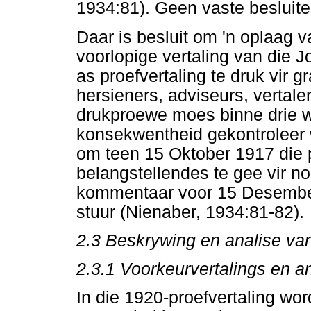
1934:81). Geen vaste besluite
Daar is besluit om 'n oplaag 
voorlopige vertaling van die 
as proefvertaling te druk vir g
hersieners, adviseurs, vertale
drukproewe moes binne drie we
konsekwentheid gekontroleer
om teen 15 Oktober 1917 die p
belangstellendes te gee vir n
kommentaar voor 15 Desember
stuur (Nienaber, 1934:81-82).
2.3 Beskrywing en analise van
2.3.1 Voorkeurvertalings en an
In die 1920-proefvertaling wor