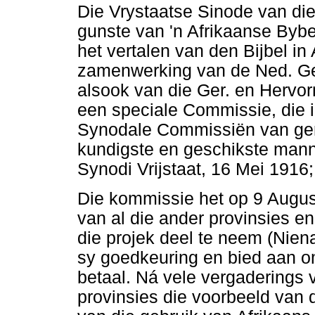
Die Vrystaatse Sinode van di
gunste van 'n Afrikaanse Bybel
het vertalen van den Bijbel in 
zamenwerking van de Ned. Ger
alsook van die Ger. en Hervor
een speciale Commissie, die i
Synodale Commissiën van gem
kundigste en geschikste manne
Synodi Vrijstaat, 16 Mei 1916
Die kommissie het op 9 Augus
van al die ander provinsies e
die projek deel te neem (Nien
sy goedkeuring en bied aan om 
betaal. Ná vele vergaderings 
provinsies die voorbeeld van d