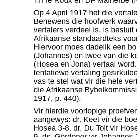
TH le Roux en DF Malherbe (N
Op 4 April 1917 het die verta
Benewens die hoofwerk waarvo
vertalers verdeel is, is besluit
Afrikaanse standaardteks voor
Hiervoor moes dadelik een b
(Johannes) en twee van die k
(Hosea en Jona) vertaal word.
tentatiewe vertaling gesirkul
vas te stel wat vir die hele ve
die Afrikaanse Bybelkommissi
1917, p. 440).
Vir hierdie voorlopige proefve
aangewys: dr. Keet vir die boe
Hosea 3-8, dr. Du Toit vir Hos
9, ds. Gerdener vir Johannes 