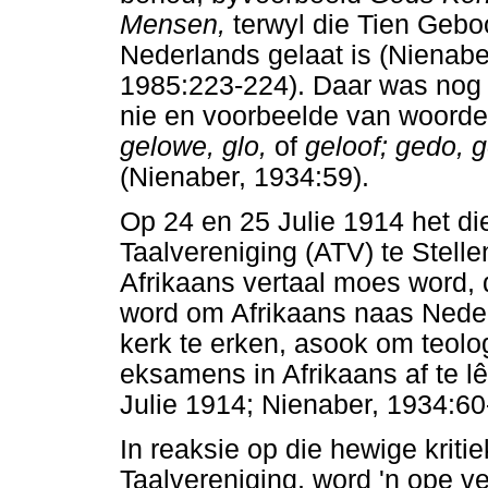
Mensen,
terwyl die Tien Geb
Nederlands gelaat is (Nienab
1985:223-224). Daar was nog 
nie en voorbeelde van woorde
gelowe, glo,
of
geloof; gedo,
(Nienaber, 1934:59).
Op 24 en 25 Julie 1914 het di
Taalvereniging (ATV) te Stell
Afrikaans vertaal moes word,
word om Afrikaans naas Nederl
kerk te erken, asook om teolog
eksamens in Afrikaans af te l
Julie 1914; Nienaber, 1934:60
In reaksie op die hewige kritie
Taalvereniging, word 'n ope 