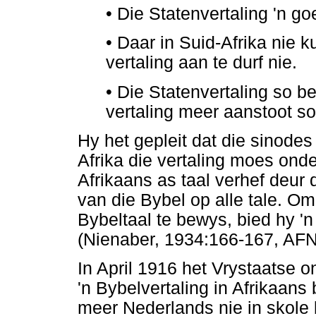
•
Die Statenvertaling 'n go
•
Daar in Suid-Afrika nie 
vertaling aan te durf nie.
•
Die Statenvertaling so b
vertaling meer aanstoot s
Hy het gepleit dat die sinodes
Afrika die vertaling moes on
Afrikaans as taal verhef deur 
van die Bybel op alle tale. O
Bybeltaal te bewys, bied hy 'n
(Nienaber, 1934:166-167, AFN
In April 1916 het Vrystaatse 
'n Bybelvertaling in Afrikaans
meer Nederlands nie in skole 