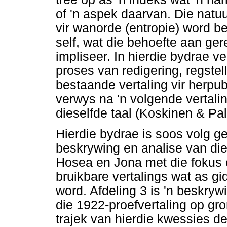
of 'n aspek daarvan. Die natu
vir wanorde (entropie) word be
self, wat die behoefte aan ger
impliseer. In hierdie bydrae v
proses van redigering, regstel
bestaande vertaling vir herpubl
verwys na 'n volgende vertali
dieselfde taal (Koskinen & Pa
Hierdie bydrae is soos volg ge
beskrywing en analise van di
Hosea en Jona met die fokus o
bruikbare vertalings wat as gi
word. Afdeling 3 is 'n beskry
die 1922-proefvertaling op gro
trajek van hierdie kwessies d