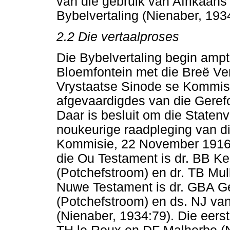
van die gebruik van Afrikaans
Bybelvertaling (Nienaber, 193
2.2 Die vertaalproses
Die Bybelvertaling begin amp
Bloemfontein met die Breë Ver
Vrystaatse Sinode se Kommiss
afgevaardigdes van die Geref
Daar is besluit om die Statenve
noukeurige raadpleging van di
Kommisie, 22 November 1916; 
die Ou Testament is dr. BB Kee
(Potchefstroom) en dr. TB Mull
Nuwe Testament is dr. GBA Ge
(Potchefstroom) en ds. NJ v
(Nienaber, 1934:79). Die eerst