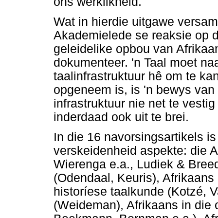
ons werklikheid.
Wat in hierdie uitgawe versamel
Akademielede se reaksie op 
geleidelike opbou van Afrikaa
dokumenteer. 'n Taal moet na
taalinfrastruktuur hê om te ka
opgeneem is, is 'n bewys van
infrastruktuur nie net te vestig
inderdaad ook uit te brei.
In die 16 navorsingsartikels is
verskeidenheid aspekte: die A
Wierenga e.a., Ludiek & Breed
(Odendaal, Keuris), Afrikaans
historíese taalkunde (Kotzé, 
(Weideman), Afrikaans in die