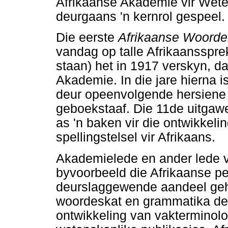
Afrikaanse Akademie vir Wet
deurgaans 'n kernrol gespeel.
Die eerste
Afrikaanse Woorde
vandag op talle Afrikaansspr
staan) het in 1917 verskyn, da
Akademie. In die jare hierna is
deur opeenvolgende hersiene
geboekstaaf. Die 11de uitgaw
as 'n baken vir die ontwikkelin
spellingstelsel vir Afrikaans.
Akademielede en ander lede 
byvoorbeeld die Afrikaanse per
deurslaggewende aandeel geha
woordeskat en grammatika deu
ontwikkeling van vakterminolog