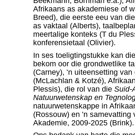
Beekmann, Bornman e.a.), Afr
Afrikaans as akademiese of w
Breed), die eerste eeu van die
as vaktaal (Alberts), taalbepl
meertalige konteks (T du Ples
konferensietaal (Olivier).
In ses toeligtingstukke kan die
bekom oor die grondwetlike ta
(Carney), 'n uiteensetting van
(McLachlan & Kotzé), Afrikaans
Plessis), die rol van die
Suid-A
Natuurwetenskap en Tegnolo
natuurwetenskappe in Afrikaans
(Rossouw) en 'n samevatting 
Akademie, 2009-2025 (Brink).