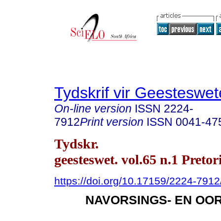
Tydskrif vir Geesteswe
On-line version
ISSN
2224-
7912
Print version
ISSN
0041-47
Tydskr.
geesteswet. vol.65 n.1 Preto
https://doi.org/10.17159/2224-791
NAVORSINGS- EN OO