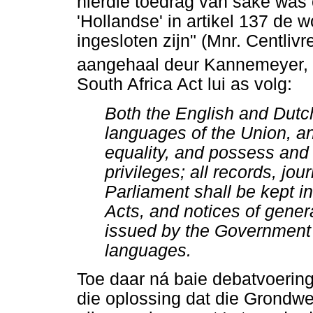
hierdie toedrag van sake was 
'Hollandse' in artikel 137 de
ingesloten zijn" (Mnr. Centliv
aangehaal deur Kannemeyer, 
South Africa Act lui as volg:
Both the English and Dutch
languages of the Union, an
equality, and possess and 
privileges; all records, jo
Parliament shall be kept in
Acts, and notices of genera
issued by the Government o
languages.
Toe daar ná baie debatvoerin
die oplossing dat die Grondw