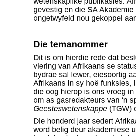
wetenskaplike publikasies. Af
gevestig en die SA Akademie 
ongetwyfeld nou gekoppel aan
Die temanommer
Dit is om hierdie rede dat bes
viering van Afrikaans se statu
bydrae sal lewer, eiesoortig a
Afrikaans in sy hoë funksies,
die oog hierop is ons vroeg i
om as gasredakteurs van 'n s
Geesteswetenskappe
(TGW) o
Die honderd jaar sedert Afrika
word belig deur akademiese ui