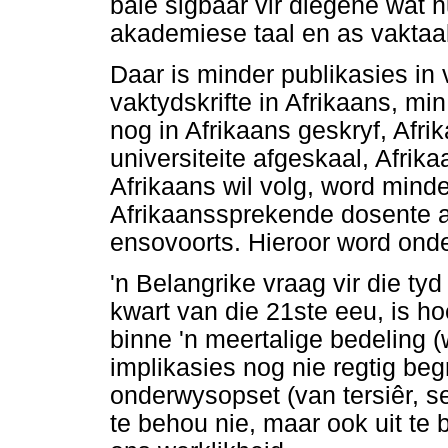
baie sigbaar vir diegene wat h
akademiese taal en as vaktaal
Daar is minder publikasies in 
vaktydskrifte in Afrikaans, mi
nog in Afrikaans geskryf, Afri
universiteite afgeskaal, Afrik
Afrikaans wil volg, word minde
Afrikaanssprekende dosente aa
ensovoorts. Hieroor word onde
'n Belangrike vraag vir die ty
kwart van die 21ste eeu, is h
binne 'n meertalige bedeling
implikasies nog nie regtig beg
onderwysopset (van tersiêr, se
te behou nie, maar ook uit te b