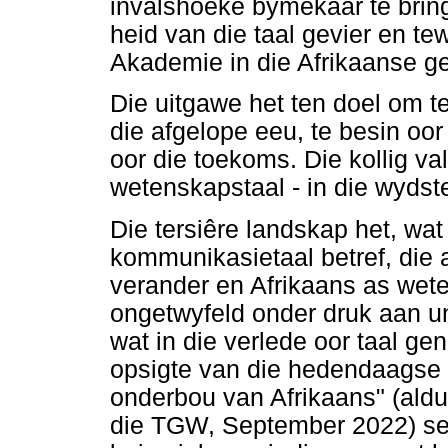
invalshoeke bymekaar te bring
heid van die taal gevier en t
Akademie in die Afrikaanse 
Die uitgawe het ten doel om t
die afgelope eeu, te besin oo
oor die toekoms. Die kollig v
wetenskapstaal - in die wydst
Die tersiêre landskap het, wat
kommunikasietaal betref, die 
verander en Afrikaans as wet
ongetwyfeld onder druk aan uni
wat in die verlede oor taal ge
opsigte van die hedendaagse 
onderbou van Afrikaans" (aldus
die TGW, September 2022) se 