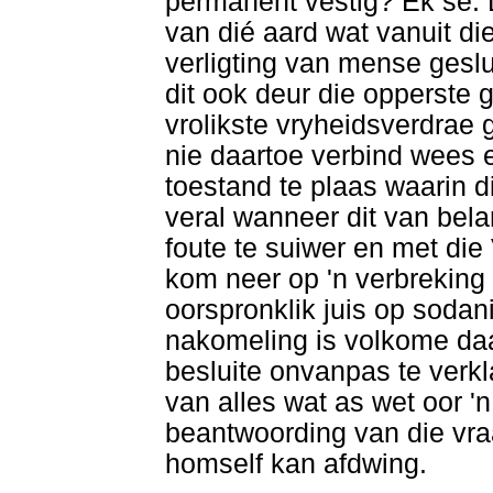
permanent vestig? Ek sê: D
van dié aard wat vanuit di
verligting van mense geslui
dit ook deur die opperste 
vrolikste vryheidsverdrae 
nie daartoe verbind wees 
toestand te plaas waarin d
veral wanneer dit van belan
foute te suiwer en met die 
kom neer op 'n verbreking
oorspronklik juis op sodan
nakomeling is volkome daa
besluite onvanpas te verkl
van alles wat as wet oor 'n
beantwoording van die vra
homself kan afdwing.