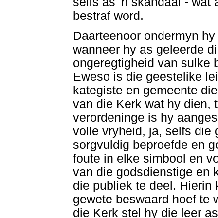
selfs as 'n skandaal - wa
bestraf word.
Daarteenoor ondermyn hy e
wanneer hy as geleerde die
ongeregtigheid van sulke b
Eweso is die geestelike le
kategiste en gemeente di
van die Kerk wat hy dien, 
verordeninge is hy aangest
volle vryheid, ja, selfs di
sorgvuldig beproefde en 
foute in elke simbool en vo
van die godsdienstige en k
die publiek te deel. Hieri
gewete beswaard hoef te 
die Kerk stel hy die leer