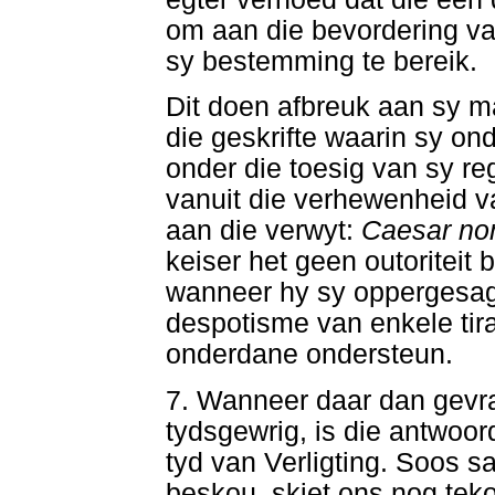
om aan die bevordering va
sy bestemming te bereik.
Dit doen afbreuk aan sy m
die geskrifte waarin sy ond
onder die toesig van sy r
vanuit die verhewenheid va
aan die verwyt:
Caesar no
keiser het geen outoriteit 
wanneer hy sy oppergesag
despotisme van enkele tira
onderdane ondersteun.
7. Wanneer daar dan gevra
tydsgewrig, is die antwoor
tyd van Verligting. Soos sa
beskou, skiet ons nog teko