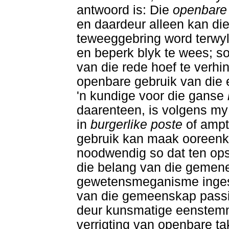
antwoord is: Die
openbar
en daardeur alleen kan di
teweeggebring word terwy
en beperk blyk te wees; so
van die rede hoef te verhi
openbare gebruik van die e
'n kundige voor die ganse
daarenteen, is volgens my
in
burgerlike poste
of ampt
gebruik kan maak ooreenko
noodwendig so dat ten op
die belang van die gemene
gewetensmeganisme inges
van die gemeenskap passi
deur kunsmatige eenstemmi
verrigting van openbare tak