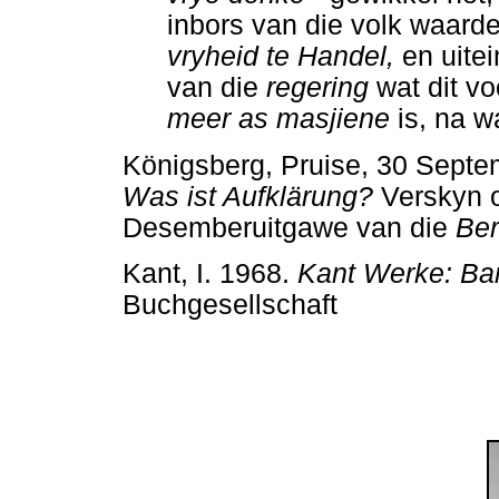
inbors van die volk waarde
vryheid te Handel,
en uite
van die
regering
wat dit v
meer as masjiene
is, na w
Königsberg, Pruise, 30 Sept
Was ist Aufklärung?
Verskyn o
Desemberuitgawe van die
Ber
Kant, I. 1968.
Kant Werke: Ba
Buchgesellschaft