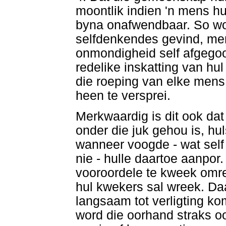
moontlik indien 'n mens hul
byna onafwendbaar. So wo
selfdenkendes gevind, men
onmondigheid self afgegoo
redelike inskatting van h
die roeping van elke mens 
heen te versprei.
Merkwaardig is dit ook da
onder die juk gehou is, hu
wanneer voogde - wat self n
nie - hulle daartoe aanpor
vooroordele te kweek omre
hul kwekers sal wreek. D
langsaam tot verligting ko
word die oorhand straks oo