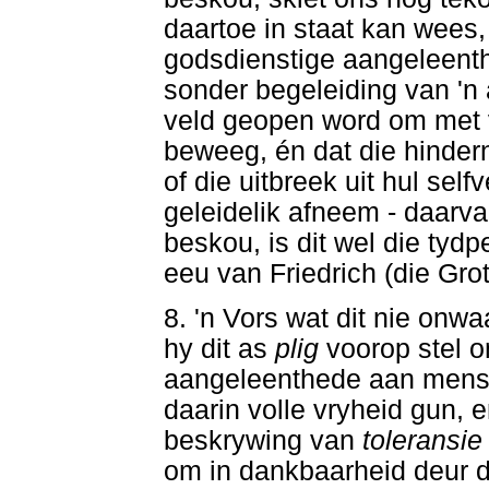
daartoe in staat kan wees,
godsdienstige aangeleenth
sonder begeleiding van 'n a
veld geopen word om met v
beweeg, én dat die hindern
of die uitbreek uit hul se
geleidelik afneem - daarva
beskou, is dit wel die tydp
eeu van Friedrich (die Grot
8. 'n Vors wat dit nie onw
hy dit as
plig
voorop stel o
aangeleenthede aan mense 
daarin volle vryheid gun,
beskrywing van
toleransi
om in dankbaarheid deur d