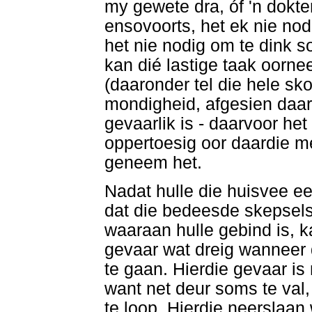
my gewete dra, óf 'n dokter
ensovoorts, het ek nie no
het nie nodig om te dink s
kan dié lastige taak oorn
(daaronder tel die hele sko
mondigheid, afgesien daarv
gevaarlik is - daarvoor he
oppertoesig oor daardie m
geneem het.
Nadat hulle die huisvee 
dat die bedeesde skepsels 
waaraan hulle gebind is, k
gevaar wat dreig wanneer
te gaan. Hierdie gevaar is
want net deur soms te val,
te loop. Hierdie neerslaan