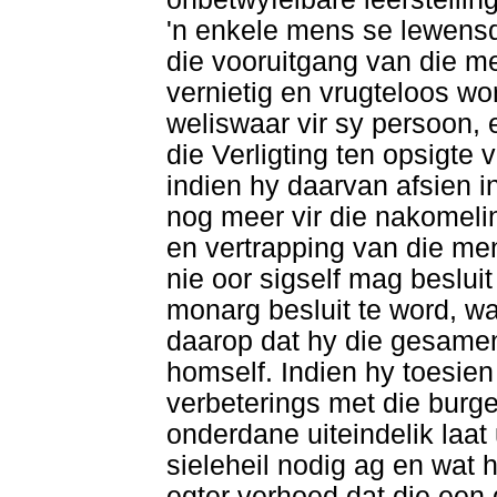
'n enkele mens se lewens
die vooruitgang van die me
vernietig en vrugteloos w
weliswaar vir sy persoon, 
die Verligting ten opsigte 
indien hy daarvan afsien 
nog meer vir die nakomeli
en vertrapping van die me
nie oor sigself mag besluit
monarg besluit te word, 
daarop dat hy die gesamen
homself. Indien hy toesien
verbeterings met die burge
onderdane uiteindelik laat u
sieleheil nodig ag en wat
egter verhoed dat die een