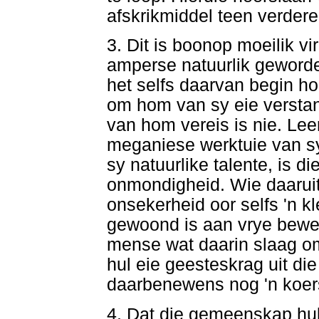
afskrikmiddel teen verdere
3. Dit is boonop moeilik v
amperse natuurlik geworde
het selfs daarvan begin hou
om hom van sy eie verstand
van hom vereis is nie. Leer
meganiese werktuie van sy 
sy natuurlike talente, is d
onmondigheid. Wie daaruit
onsekerheid oor selfs 'n k
gewoond is aan vrye bewe
mense wat daarin slaag om
hul eie geesteskrag uit di
daarbenewens nog 'n koers
4. Dat die gemeenskap huls