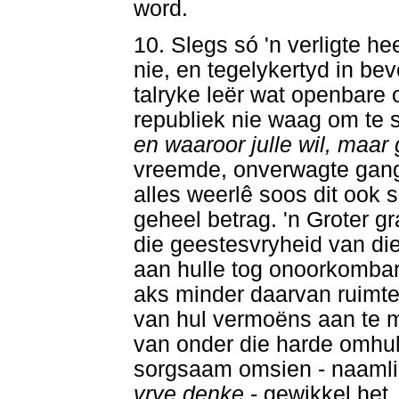
word.
10. Slegs só 'n verligte h
nie, en tegelykertyd in bev
talryke leër wat openbare 
republiek nie waag om te 
en waaroor julle wil, maa
vreemde, onverwagte gang
alles weerlê soos dit ook 
geheel betrag. 'n Groter gr
die geestesvryheid van die
aan hulle tog onoorkombar
aks minder daarvan ruimte 
van hul vermoëns aan te 
van onder die harde omhul
sorgsaam omsien - naamli
vrye denke
- gewikkel het,