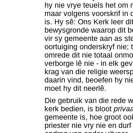
hy nie vrye teuels het om 
maar volgens voorskrif in
is. Hy sê: Ons Kerk leer dit
bewysgronde waarop dit bo
vir sy gemeente aan as stel
oortuiging onderskryf nie;
omrede dit nie totaal onmo
verborge lê nie - in elk gev
krag van die religie weers
daarin vind, beoefen hy nie
moet hy dit neerlê.
Die gebruik van die rede 
kerk bedien, is bloot
priva
gemeente is, hoe groot ook
priester nie vry nie en dur