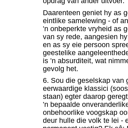
opdrag van ander uitvoer.
Daarenteen geniet hy as ge
eintlike samelewing - of an
'n onbeperkte vryheid as g
van sy rede, aangesien hy
en as sy eie persoon spree
geestelike aangeleenthed
is 'n absurditeit, wat nimm
gevolg het.
6. Sou die geselskap van g
eerwaardige klassici (soos
staan) egter daarop gereg
'n bepaalde onveranderlik
onbehoorlike voogskap oor
deur hulle die volk te lei