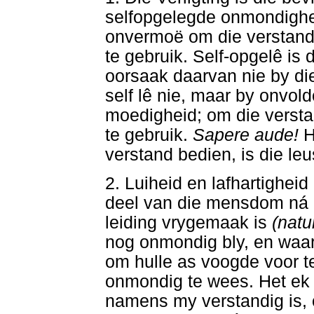
selfopgelegde onmondighe
onvermoë om die verstand
te gebruik. Self-opgelê is
oorsaak daarvan nie by di
self lê nie, maar by onvo
moedigheid; om die versta
te gebruik.
Sapere aude!
H
verstand bedien, is die leu
2. Luiheid en lafhartighei
deel van die mensdom ná 
leiding vrygemaak is
(natu
nog onmondig bly, en waar
om hulle as voogde voor te
onmondig te wees. Het ek
namens my verstandig is, 