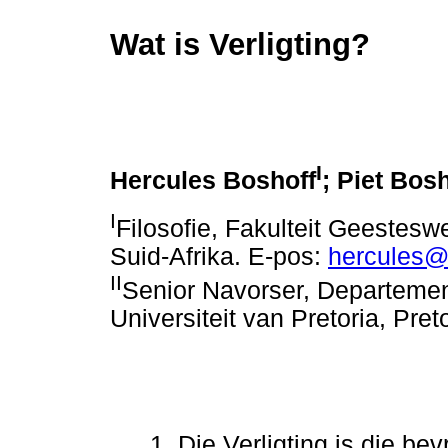
Wat is Verligting?
I
Hercules Boshoff
; Piet Bos
I
Filosofie, Fakulteit Geestes
Suid-Afrika. E-pos:
hercules@
II
Senior Navorser, Departemen
Universiteit van Pretoria, Pret
1. Die Verligting is die be