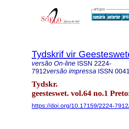
Tydskrif vir Geesteswe
versão On-line
ISSN
2224-
7912
versão impressa
ISSN
004
Tydskr.
geesteswet. vol.64 no.1 Pret
https://doi.org/10.17159/2224-791