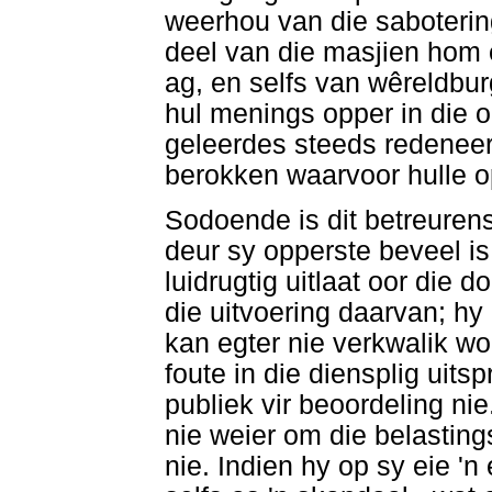
weerhou van die sabotering
deel van die masjien hom
ag, en selfs van wêreldbur
hul menings opper in die o
geleerdes steeds redeneer
berokken waarvoor hulle o
Sodoende is dit betreurens
deur sy opperste beveel is
luidrugtig uitlaat oor die d
die uitvoering daarvan; 
kan egter nie verkwalik w
foute in die diensplig uits
publiek vir beoordeling ni
nie weier om die belasting
nie. Indien hy op sy eie 'n