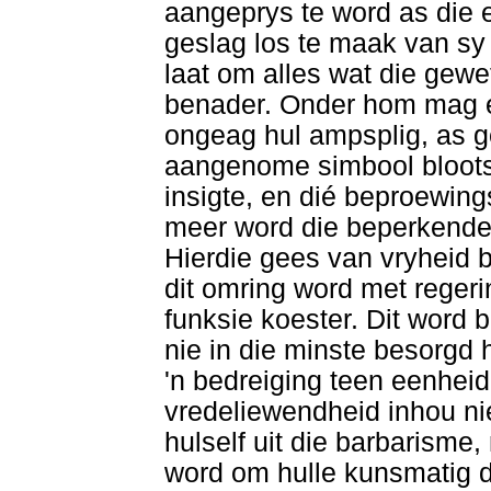
aangeprys te word as die 
geslag los te maak van sy
laat om alles wat die gewe
benader. Onder hom mag ee
ongeag hul ampsplig, as g
aangenome simbool bloots
insigte, en dié beproewing
meer word die beperkende
Hierdie gees van vryheid br
dit omring word met regeri
funksie koester. Dit word be
nie in die minste besorgd 
'n bedreiging teen eenhei
vredeliewendheid inhou ni
hulself uit die barbarisme
word om hulle kunsmatig d