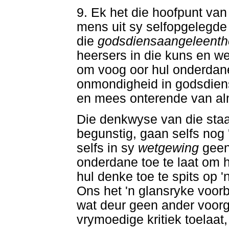
9. Ek het die hoofpunt van 
mens uit sy selfopgelegde
die
godsdiensaangeleent
heersers in die kuns en w
om voog oor hul onderdane
onmondigheid in godsdien
en mees onterende van alm
Die denkwyse van die staa
begunstig, gaan selfs nog 
selfs in sy
wetgewing
geen
onderdane toe te laat om 
hul denke toe te spits op 
Ons het 'n glansryke voor
wat deur geen ander voorg
vrymoedige kritiek toelaat