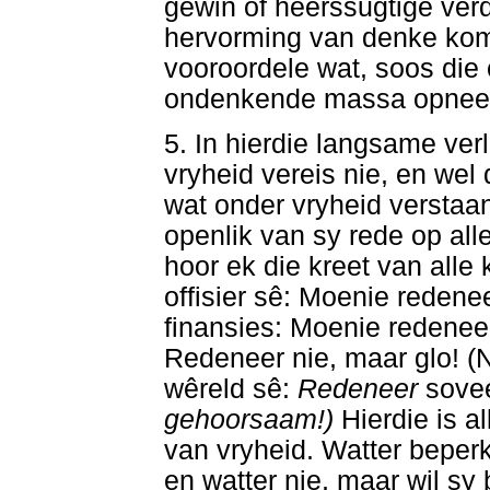
gewin of heerssugtige verd
hervorming van denke kom 
vooroordele wat, soos die 
ondenkende massa opne
5. In hierdie langsame ver
vryheid vereis nie, en wel
wat onder vryheid verstaa
openlik van sy rede op all
hoor ek die kreet van alle
offisier sê: Moenie redenee
finansies: Moenie redeneer
Redeneer nie, maar glo! (N
wêreld sê:
Redeneer
sovee
gehoorsaam!)
Hierdie is a
van vryheid. Watter beperki
en watter nie, maar wil s