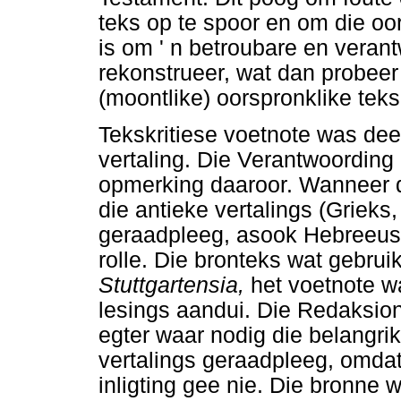
teks op te spoor en om die oo
is om ' n betroubare en veran
rekonstrueer, wat dan probeer
(moontlike) oorspronklike teks
Tekskritiese voetnote was dee
vertaling. Die Verantwoording
opmerking daaroor. Wanneer da
die antieke vertalings (Grieks
geraadpleeg, asook Hebreeus
rolle. Die bronteks wat gebruik
Stuttgartensia,
het voetnote w
lesings aandui. Die Redaksion
egter waar nodig die belangrik
vertalings geraadpleeg, omdat 
inligting gee nie. Die bronne w