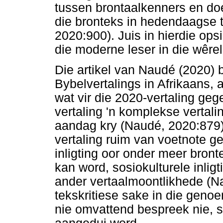
tussen brontaalkenners en do
die bronteks in hedendaagse 
2020:900). Juis in hierdie ops
die moderne leser in die wêreld
Die artikel van Naudé (2020) b
Bybelvertalings in Afrikaans,
wat vir die 2020-vertaling geg
vertaling 'n komplekse vertali
aandag kry (Naudé, 2020:879).
vertaling ruim van voetnote g
inligting oor onder meer bront
kan word, sosiokulturele inligt
ander vertaalmoontlikhede (N
tekskritiese sake in die geno
nie omvattend bespreek nie, s