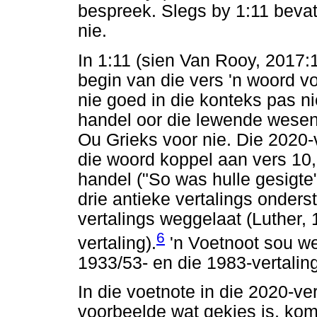
bespreek. Slegs by 1:11 bevat 
nie.
In 1:11 (sien Van Rooy, 2017:
begin van die vers 'n woord vo
nie goed in die konteks pas ni
handel oor die lewende wesens
Ou Grieks voor nie. Die 2020-v
die woord koppel aan vers 10,
handel ("So was hulle gesigte
drie antieke vertalings onders
vertalings weggelaat (Luther,
6
vertaling).
'n Voetnoot sou we
1933/53- en die 1983-vertaling
In die voetnote in die 2020-ve
voorbeelde wat gekies is, kom