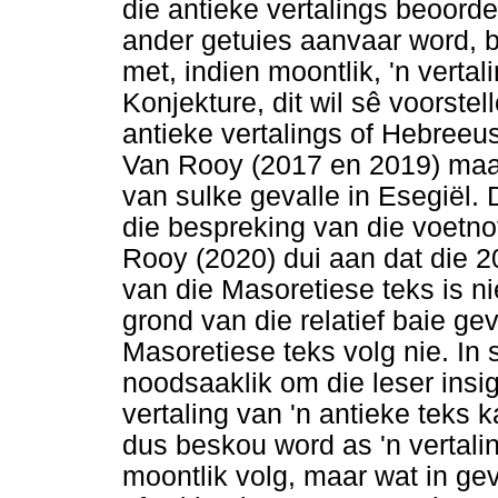
die antieke vertalings beoorde
ander getuies aanvaar word, be
met, indien moontlik, 'n verta
Konjekture, dit wil sê voorste
antieke vertalings of Hebreeus
Van Rooy (2017 en 2019) maak
van sulke gevalle in Esegiël. 
die bespreking van die voetnot
Rooy (2020) dui aan dat die 20
van die Masoretiese teks is ni
grond van die relatief baie gev
Masoretiese teks volg nie. In 
noodsaaklik om die leser insig
vertaling van 'n antieke teks 
dus beskou word as 'n vertali
moontlik volg, maar wat in gev