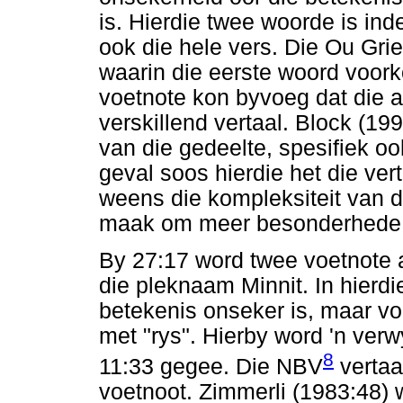
is. Hierdie twee woorde is ind
ook die hele vers. Die Ou Gri
waarin die eerste woord voor
voetnote kon byvoeg dat die an
verskillend vertaal. Block (19
van die gedeelte, spesifiek oo
geval soos hierdie het die ver
weens die kompleksiteit van d
maak om meer besonderhede in
By 27:17 word twee voetnote 
die pleknaam Minnit. In hierdi
betekenis onseker is, maar vo
met "rys". Hierby word 'n ver
8
11:33 gegee. Die NBV
vertaal
voetnoot. Zimmerli (1983:48) 