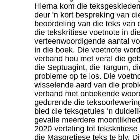
Hierna kom die teksgeskiedeni
deur 'n kort bespreking van die
beoordeling van die teks van d
die tekskritiese voetnote in di
verteenwoordigende aantal vo
in die boek. Die voetnote wor
verband hou met veral die geb
die Septuagint, die Targum, di
probleme op te los. Die voetno
wisselende aard van die prob
verband met onbekende woord
gedurende die teksoorlewering
bied die teksgetuies 'n duidel
gevalle meerdere moontlikhed
2020-vertaling tot tekskrities
die Masoretiese teks te bly. D