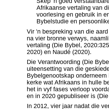
Skep 'n goed verstaanbare
Afrikaanse vertaling van di
voorlesing en gebruik in e
Bybelstudie en persoonlike
Vir 'n bespreking van die aard
na vier bronne verwys, naamli
vertaling (Die Bybel, 2020:3
2020) en Naudé (2020).
Die Verantwoording (Die Bybel
uiteensetting van die geskiede
Bybelgenootskap onderneem h
kerke wat Afrikaans in hulle b
het in vyf fases verloop voord
en in 2020 gepubliseer is (Di
In 2012, vier jaar nadat die ve