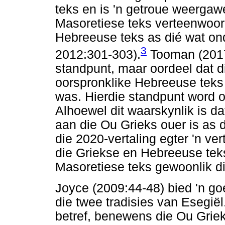
teks en is 'n getroue weergaw
Masoretiese teks verteenwoord
Hebreeuse teks as dié wat onde
3
2012:301-303).
Tooman (2017
standpunt, maar oordeel dat di
oorspronklike Hebreeuse teks w
was. Hierdie standpunt word o
Alhoewel dit waarskynlik is d
aan die Ou Grieks ouer is as d
die 2020-vertaling egter 'n ve
die Griekse en Hebreeuse teks
Masoretiese teks gewoonlik di
Joyce (2009:44-48) bied 'n go
die twee tradisies van Esegiël
betref, benewens die Ou Griek