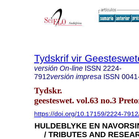
Tydskrif vir Geesteswe
versión On-line
ISSN
2224-
7912
versión impresa
ISSN
0041
Tydskr.
geesteswet. vol.63 no.3 Preto
https://doi.org/10.17159/2224-791
HULDEBLYKE EN NAVORSI
/ TRIBUTES AND RESEA