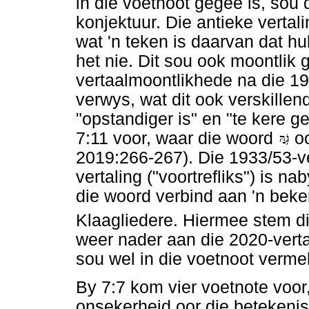
in die voetnoot gegee is, sou 
konjektuur. Die antieke vertali
wat 'n teken is daarvan dat h
het nie. Dit sou ook moontlik
vertaalmoontlikhede na die 19
verwys, wat dit ook verskillen
"opstandiger is" en "te kere g
7:11 voor, waar die woord
oo
2019:266-267). Die 1933/53-ver
vertaling ("voortrefliks") is n
die woord verbind aan 'n beken
Klaagliedere. Hiermee stem 
weer nader aan die 2020-verta
sou wel in die voetnoot verme
By 7:7 kom vier voetnote voor
onsekerheid oor die betekeni