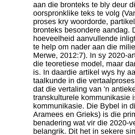
aan die bronteks te bly deur 
oorspronklike teks te volg (Va
proses kry woordorde, partikel
bronteks besondere aandag. Di
hoeveelheid aanvullende inligt
te help om nader aan die mili
Merwe, 2012:7). In sy 2020-a
die teoretiese model, maar dan
is. In daardie artikel wys hy a
taalkunde in die vertaalproses 
dat die vertaling van 'n antiek
transkulturele kommunikasie 
kommunikasie. Die Bybel in di
Aramees en Grieks) is die pri
benadering wat vir die 2020-v
belangrik. Dit het in sekere s