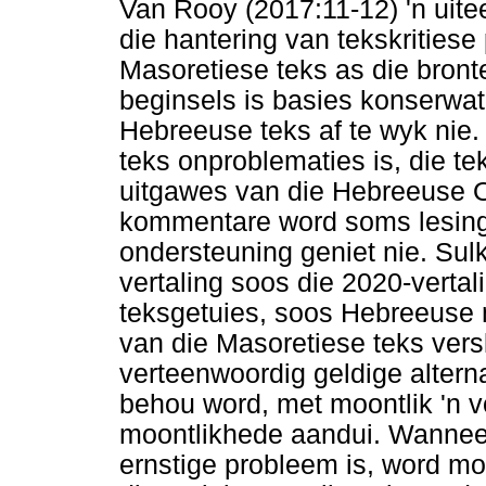
Van Rooy (2017:11-12) 'n uite
die hantering van tekskritiese
Masoretiese teks as die bronte
beginsels is basies konserwat
Hebreeuse teks af te wyk nie.
teks onproblematies is, die te
uitgawes van die Hebreeuse 
kommentare word soms lesings
ondersteuning geniet nie. Sulke
vertaling soos die 2020-vertal
teksgetuies, soos Hebreeuse m
van die Masoretiese teks versk
verteenwoordig geldige altern
behou word, met moontlik 'n v
moontlikhede aandui. Wanneer 
ernstige probleem is, word mo