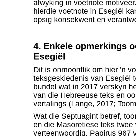
afwyking in voetnote motiveer
hierdie voetnote in Esegiël kan
opsig konsekwent en verantwo
4. Enkele opmerkings o
Esegiël
Dit is onmoontlik om hier 'n vo
teksgeskiedenis van Esegiël te
bundel wat in 2017 verskyn he
van die Hebreeuse teks en ook
vertalings (Lange, 2017; Toom
Wat die Septuagint betref, too
en die Masoretiese teks twee v
verteenwoordig. Papirus 967 