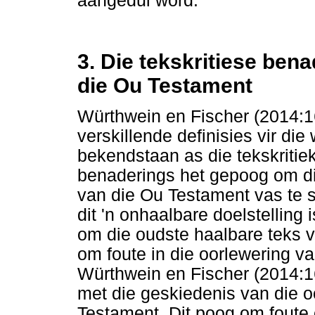
aangedui word.
3. Die tekskritiese bena
die Ou Testament
Würthwein en Fischer (2014:16
verskillende definisies vir di
bekendstaan as die tekskritie
benaderings het gepoog om di
van die Ou Testament vas te s
dit 'n onhaalbare doelstellin
om die oudste haalbare teks va
om foute in die oorlewering van
Würthwein en Fischer (2014:16
met die geskiedenis van die o
Testament. Dit poog om foute 