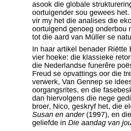
asook die globale struktureri
oortuigender sou gewees het. 
vir my het die analises die ek
oortuigend genoeg onderbou ni
tot die aard van Müller se nat
In haar artikel benader Riëtte
vier hoeke: die klassieke retori
die Nederlandse funerêre poës
Freud se opvattings oor die tr
verwerk, Van Gennep se idees 
oorgangsrites, en die fasebes
dan hiervolgens die nege gedi
broer, Nico, geskryf het, die e
Susan en ander
(1997), en di
geliefde in
Die aandag van jo