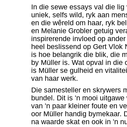
In die sewe essays val die lig 
uniek, selfs wild, ryk aan men
en die wêreld om haar, ryk b
en Melanie Grobler getuig vera
inspirerende invloed op ander
heel beslissend op Gert Vlok
is hoe belangrik die blik, di
by Müller is. Wat opval in di
is Müller se gulheid en vitalit
van haar werk.
Die samesteller en skrywers 
bundel. Dit is 'n mooi uitgawe
van 'n paar kleiner foute en ve
oor Müller handig bymekaar. D
na waarde skat en ook in 'n nu