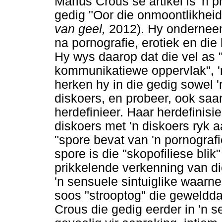
Marius Crous se artikel is 'n 
gedig "Oor die onmoontlikheid
van geel,
2012). Hy onderneem
na pornografie, erotiek en die 
Hy wys daarop dat die vel as
kommunikatiewe oppervlak", 'n 
herken hy in die gedig sowel '
diskoers, en probeer, ook saam
herdefinieer. Haar herdefinisi
diskoers met 'n diskoers ryk 
"spore bevat van 'n pornograf
spore is die "skopofiliese blik
prikkelende verkenning van di
'n sensuele sintuiglike waarne
soos "strooptog" die geweldda
Crous die gedig eerder in 'n se