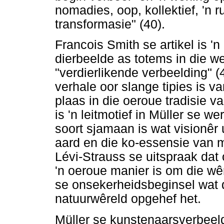
nomadies, oop, kollektief, 'n r
transformasie" (40).
Francois Smith se artikel is 
dierbeelde as totems in die w
"verdierlikende verbeelding" (4
verhale oor slange tipies is v
plaas in die oeroue tradisie
is 'n leitmotief in Müller se w
soort sjamaan is wat visionêr
aard en die ko-essensie van m
Lévi-Strauss se uitspraak dat 
'n oeroue manier is om die wê
se onsekerheidsbeginsel wat 
natuurwêreld opgehef het.
Müller se kunstenaarsverbeel