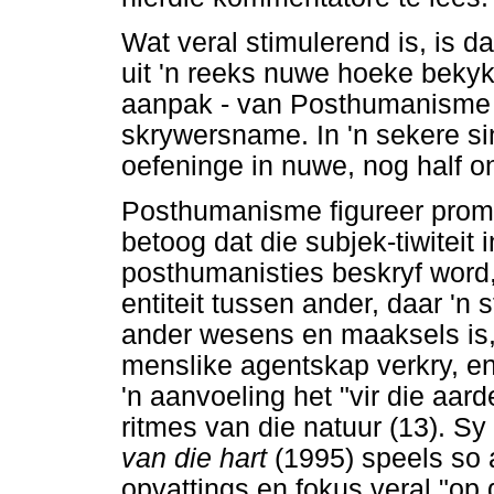
Wat veral stimulerend is, is d
uit 'n reeks nuwe hoeke beky
aanpak - van Posthumanisme t
skrywersname. In 'n sekere si
oefeninge in nuwe, nog half o
Posthumanisme figureer promin
betoog dat die subjek-tiwiteit
posthumanisties beskryf word,
entiteit tussen ander, daar 'n
ander wesens en maaksels is, 
menslike agentskap verkry, en
'n aanvoeling het "vir die aard
ritmes van die natuur (13). Sy
van die hart
(1995) speels so
opvattings en fokus veral "op 