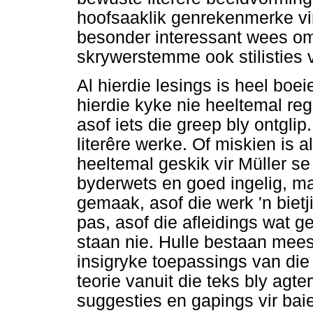
hoofsaaklik genrekenmerke vir
besonder interessant wees om 
skrywerstemme ook stilisties 
Al hierdie lesings is heel boei
hierdie kyke nie heeltemal reg
asof iets die greep bly ontglip
literêre werke. Of miskien is 
heeltemal geskik vir Müller se
byderwets en goed ingelig, maa
gemaak, asof die werk 'n bietj
pas, asof die afleidings wat 
staan nie. Hulle bestaan meest
insigryke toepassings van die 
teorie vanuit die teks bly agt
suggesties en gapings vir bai