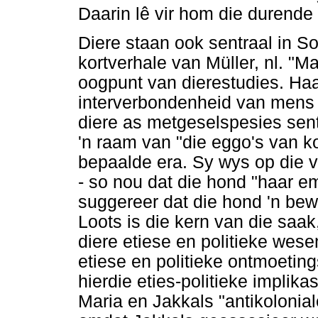
Daarin lê vir hom die durende
Diere staan ook sentraal in S
kortverhale van Müller, nl. "Ma
oogpunt van dierestudies. Ha
interverbondenheid van mens en
diere as metgeselspesies sent
'n raam van "die eggo's van ko
bepaalde era. Sy wys op die 
- so nou dat die hond "haar em
suggereer dat die hond 'n bew
Loots is die kern van die saak,
diere etiese en politieke wes
etiese en politieke ontmoeting
hierdie eties-politieke implik
Maria en Jakkals "antikolonial