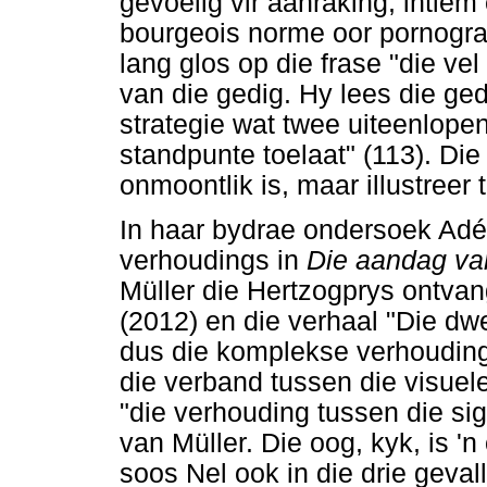
gevoelig vir aanraking, intiem
bourgeois norme oor pornograf
lang glos op die frase "die vel 
van die gedig. Hy lees die ged
strategie wat twee uiteenlo
standpunte toelaat" (113). Die
onmoontlik is, maar illustreer
In haar bydrae ondersoek Adél
verhoudings in
Die aandag va
Müller die Hertzogprys ontvan
(2012) en die verhaal "Die dw
dus die komplekse verhouding
die verband tussen die visuele 
"die verhouding tussen die sig
van Müller. Die oog, kyk, is '
soos Nel ook in die drie geva