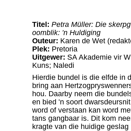
Titel:
Petra Müller: Die skerp
oomblik: 'n Huldiging
Outeur:
Karen de Wet (redakt
Plek:
Pretoria
Uitgewer:
SA Akademie vir W
Kuns; Naledi
Hierdie bundel is die elfde i
bring aan Hertzogpryswenners
hou. Daarby neem die bundels
en bied 'n soort dwarsdeursni
word of verstaan kan word me
tans gangbaar is. Dit kom nee
kragte van die huidige geslag