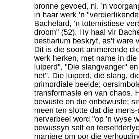
bronne gevoed, nl. 'n voorgan
in haar werk 'n "verdierlikend
Bachelard, 'n totemistiese ver
droom" (52). Hy haal vir Bache
bestiarium beskryf, as't ware
Dit is die soort animerende di
werk herken, met name in die 
luiperd", "Die slangvanger" 
het". Die luiperd, die slang, d
primordiale beelde; oersimbol
transformasie en van chaos. H
bewuste en die onbewuste; si
meen ten slotte dat die mens-d
herverbeel word "op 'n wyse w
bewussyn self en terselfderty
maniere om oor die verhouding