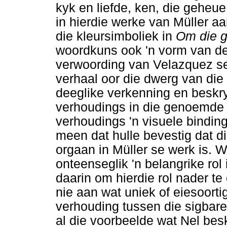
kyk en liefde, ken, die geheue
in hierdie werke van Müller a
die kleursimboliek in
Om die g
woordkuns ook 'n vorm van de
verwoording van Velazquez se
verhaal oor die dwerg van die I
deeglike verkenning en beskr
verhoudings in die genoemde w
verhoudings 'n visuele binding
meen dat hulle bevestig dat d
orgaan in Müller se werk is. 
onteenseglik 'n belangrike rol
daarin om hierdie rol nader te
nie aan wat uniek of eiesoorti
verhouding tussen die sigbare
al die voorbeelde wat Nel besko