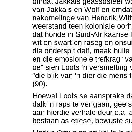
omdat Jakkals geassosieer wo
van Jakkals en Wolf en omdat 
nakomelinge van Hendrik Witb
weerstand teen koloniale oorh
dat honde in Suid-Afrikaanse f
wit en swart en raseg en ons
die onderspit delf, maak hulle 
en die emosionele trefkrag" va
oë" sien Loots 'n versmeltin
"die blik van 'n dier die mens
(90).
Hoewel Loots se aansprake da
dalk 'n raps te ver gaan, gee 
aan hierdie verhale deur o.a. 
bestaan as etiese, bewuste su