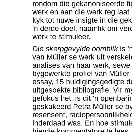
rondom die gekanoniseerde fig
werk en aan die werk reg laa
kyk tot nuwe insigte in die ge
'n derde doel, naamlik om ver
werk te stimuleer.
Die skerpgevylde oomblik
is 
van Müller se werk uit verskei
analises van haar werk, sewe 
bygewerkte profiel van Müller 
essay, 15 huldigingsgedigte d
uitgesoekte bibliografie. Vir 
gefokus het, is dit 'n openbar
geskakeerd Petra Müller se byd
resensent, radiopersoonlikhei
inderdaad was. En hoe stimul
hierdie kommentatore te lees.