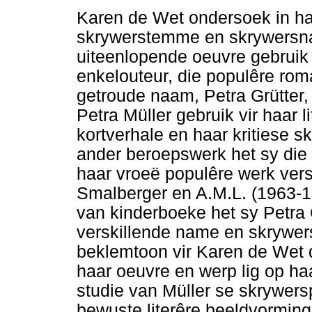
Karen de Wet ondersoek in haa
skrywerstemme en skrywersna
uiteenlopende oeuvre gebruik 
enkelouteur, die populêre ro
getroude naam, Petra Grütter,
Petra Müller gebruik vir haar l
kortverhale en haar kritiese sk
ander beroepswerk het sy die 
haar vroeë populêre werk ver
Smalberger en A.M.L. (1963-19
van kinderboeke het sy Petra G
verskillende name en skrywer
beklemtoon vir Karen de Wet d
haar oeuvre en werp lig op haa
studie van Müller se skrywers
bewuste literêre beeldvorming