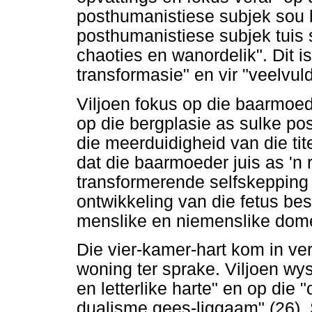
posthumanistiese subjek sou 
posthumanistiese subjek tuis 
chaoties en wanordelik". Dit is
transformasie" en vir "veelvul
Viljoen fokus op die baarmoede
op die bergplasie as sulke p
die meerduidigheid van die tit
dat die baarmoeder juis as 'n
transformerende selfskepping 
ontwikkeling van die fetus be
menslike en niemenslike dom
Die vier-kamer-hart kom in ver
woning ter sprake. Viljoen wys
en letterlike harte" en op die 
dualisme gees-liggaam" (26).