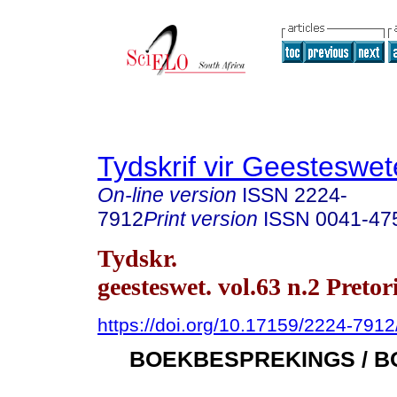
Tydskrif vir Geesteswe
On-line version
ISSN
2224-
7912
Print version
ISSN
0041-47
Tydskr.
geesteswet. vol.63 n.2 Preto
https://doi.org/10.17159/2224-791
BOEKBESPREKINGS / B