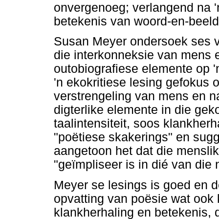
onvergenoeg; verlangend na 'n 
betekenis van woord-en-beeldr
Susan Meyer ondersoek ses v
die interkonneksie van mens 
outobiografiese elemente op '
'n ekokritiese lesing gefokus 
verstrengeling van mens en na
digterlike elemente in die gek
taalintensiteit, soos klankher
"poëtiese skakerings" en sugg
aangetoon het dat die menslik
"geïmpliseer is in dié van die 
Meyer se lesings is goed en d
opvatting van poësie wat ook 
klankherhaling en betekenis, d