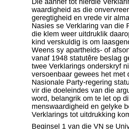
Die aanhef tot hierdie Verkla
waardigheid as die onvervree
geregtigheid en vrede vir alma
Nasies se Verklaring van die 
die klem weer uitdruklik daar
kind verskuldig is om laasge
Weens sy apartheids- of afson
vanaf 1948 statutêre beslag ge
twee Verklarings onderskryf n
versoenbaar gewees het met d
Nasionale Party-regering statut
vir die doeleindes van die arg
word, belangrik om te let op 
menswaardigheid en gelyke be
Verklarings tot uitdrukking ko
Beginsel 1 van die VN se Uni