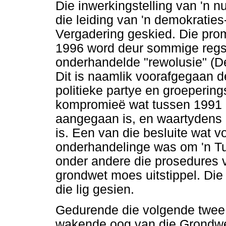
Die inwerkingstelling van 'n 
die leiding van 'n demokrati
Vergadering geskied. Die prom
1996 word deur sommige regsl
onderhandelde "rewolusie" (D
Dit is naamlik voorafgegaan 
politieke partye en groeperin
kompromieë wat tussen 1991 
aangegaan is, en waartydens 
is. Een van die besluite wat vo
onderhandelinge was om 'n Tu
onder andere die prosedures vi
grondwet moes uitstippel. Di
die lig gesien.
Gedurende die volgende twee j
wakende oog van die Grondwe