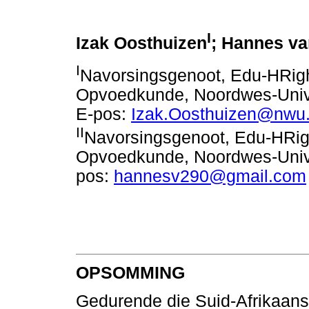
I
Izak Oosthuizen
; Hannes va
I
Navorsingsgenoot, Edu-HRigh
Opvoedkunde, Noordwes-Univer
E-pos:
Izak.Oosthuizen@nwu.
II
Navorsingsgenoot, Edu-HRigh
Opvoedkunde, Noordwes-Univer
pos:
hannesv290@gmail.com
OPSOMMING
Gedurende die Suid-Afrikaanse