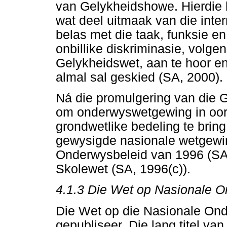
van Gelykheidshowe. Hierdie 
wat deel uitmaak van die inte
belas met die taak, funksie en
onbillike diskriminasie, volg
Gelykheidswet, aan te hoor en 
almal sal geskied (SA, 2000).
Ná die promulgering van die G
om onderwyswetgewing in oo
grondwetlike bedeling te brin
gewysigde nasionale wetgewi
Onderwysbeleid van 1996 (SA,
Skolewet (SA, 1996(c)).
4.1.3 Die Wet op Nasionale 
Die Wet op die Nasionale Ond
gepubliseer. Die lang titel van