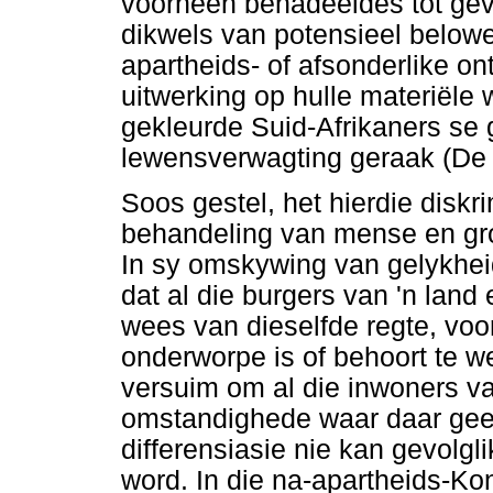
voorheen benadeeldes tot gev
dikwels van potensieel below
apartheids- of afsonderlike on
uitwerking op hulle materiële 
gekleurde Suid-Afrikaners se
lewensverwagting geraak (De 
Soos gestel, het hierdie diskr
behandeling van mense en gr
In sy omskywing van gelykheid
dat al die burgers van 'n land 
wees van dieselfde regte, vo
onderworpe is of behoort te we
versuim om al die inwoners va
omstandighede waar daar geen
differensiasie nie kan gevolgl
word. In die na-apartheids-Ko