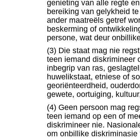
genieting van alle regte e
bereiking van gelykheid t
ander maatreëls getref wor
beskerming of ontwikkelin
persone, wat deur onbillik
(3) Die staat mag nie regst
teen iemand diskrimineer 
inbegrip van ras, geslagte
huwelikstaat, etniese of s
georiënteerdheid, ouderd
gewete, oortuiging, kultuur
(4) Geen persoon mag regs
teen iemand op een of mee
diskrimineer nie. Nasiona
om onbillike diskriminasie 