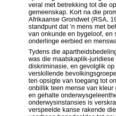
veral met betrekking tot die o
gemeenskap. Kort na die promu
Afrikaanse Grondwet (RSA, 19
standpunt dat 'n mens met be
van onkunde en bygeloof, en s
onderlinge eerbied en menswa
Tydens die apartheidsbedeling
was die maatskaplik-juridiese 
diskriminasie, en gevolglik op
verskillende bevolkingsgroep
ten opsigte van toegang tot 
onbillik teen mense van kleur 
en gehalte onderwysgeleenth
onderwysinstansies is verskraa
verspeelde kanse rakende die 