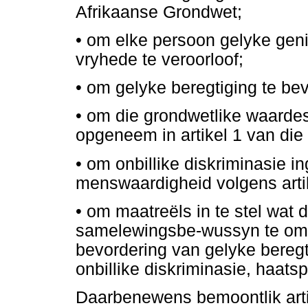
Afrikaanse Grondwet;
•
om elke persoon gelyke genie
vryhede te veroorloof;
•
om gelyke beregtiging te bev
•
om die grondwetlike waardes
opgeneem in artikel 1 van die
•
om onbillike diskriminasie i
menswaardigheid volgens arti
•
om maatreëls in te stel wat 
samelewingsbe-wussyn te omv
bevordering van gelyke beregt
onbillike diskriminasie, haatsp
Daarbenewens bemoontlik artik