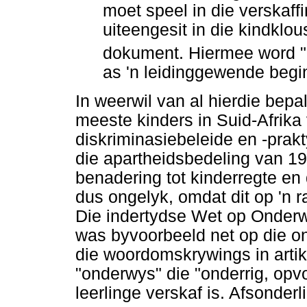
moet speel in die verskaff
uiteengesit in die kindklo
dokument. Hiermee word "d
as 'n leidinggewende begi
In weerwil van al hierdie bepa
meeste kinders in Suid-Afrika
diskriminasiebeleide en -prak
die apartheidsbedeling van 19
benadering tot kinderregte en
dus ongelyk, omdat dit op 'n
Die indertydse Wet op Onder
was byvoorbeeld net op die on
die woordomskrywings in artik
"onderwys" die "onderrig, opv
leerlinge verskaf is. Afsonde