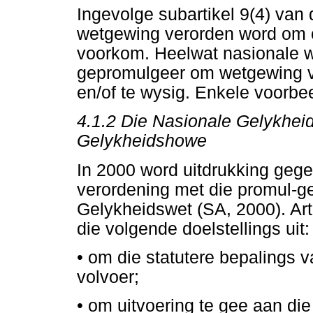
Ingevolge subartikel 9(4) va
wetgewing verorden word om on
voorkom. Heelwat nasionale w
gepromulgeer om wetgewing va
en/of te wysig. Enkele voorbee
4.1.2 Die Nasionale Gelykheid
Gelykheidshowe
In 2000 word uitdrukking geg
verordening met die promul-g
Gelykheidswet (SA, 2000). Art
die volgende doelstellings uit:
•
om die statutere bepalings va
volvoer;
•
om uitvoering te gee aan die 