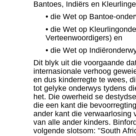
Bantoes, Indiërs en Kleurlinge
•
die Wet op Bantoe-onde
•
die Wet op Kleurlingonde
Verteenwoordigers) en
•
die Wet op Indiëronderwy
Dit blyk uit die voorgaande da
internasionale verhoog gewei
en dus kinderregte te wees, di
tot gelyke onderwys tydens d
het. Die owerheid se destyds
die een kant die bevoorregtin
ander kant die verwaarlosing 
van alle ander kinders. Binfor
volgende slotsom: "South Afri