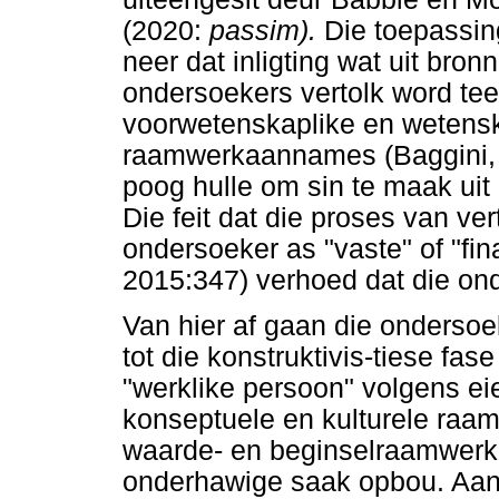
(2020:
passim).
Die toepassin
neer dat inligting wat uit bro
ondersoekers vertolk word tee
voorwetenskaplike en wetensk
raamwerkaannames (Baggini, 
poog hulle om sin te maak ui
Die feit dat die proses van vert
ondersoeker as "vaste" of "fi
2015:347) verhoed dat die ond
Van hier af gaan die ondersoe
tot die konstruktivis-tiese fa
"werklike persoon" volgens ei
konseptuele en kulturele raa
waarde- en beginselraamwerk, 
onderhawige saak opbou. Aans