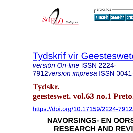
Tydskrif vir Geesteswe
versión On-line
ISSN
2224-
7912
versión impresa
ISSN
0041
Tydskr.
geesteswet. vol.63 no.1 Pret
https://doi.org/10.17159/2224-791
NAVORSINGS- EN OORS
RESEARCH AND REVI