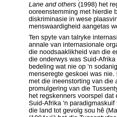
Lane and others
(1998) het re
ooreenstemming met hierdie be
diskriminasie in wese plaasvi
menswaardigheid aangetas w
Ten spyte van talryke interna
annale van internasionale org
die noodsaaklikheid van die e
die onderwys was Suid-Afrika 
bedeling wat nie op 'n sodan
menseregte geskoei was nie. 
met die ineenstorting van die 
promulgering van die Tussen
het regskenners voorspel dat d
Suid-Afrika 'n paradigmaskuif
die land tot gevolg sou hê (Ma