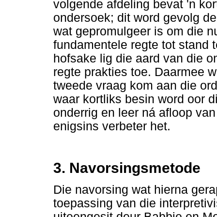
volgende afdeling bevat 'n ko
ondersoek; dit word gevolg de
wat gepromulgeer is om die 
fundamentele regte tot stand t
hofsake lig die aard van die
regte prakties toe. Daarmee w
tweede vraag kom aan die orde 
waar kortliks besin word oor d
onderrig en leer ná afloop van
enigsins verbeter het.
3. Navorsingsmetode
Die navorsing wat hierna gerap
toepassing van die interpretiv
uiteengesit deur Babbie en M