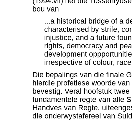
(1994:vii) het die Tussentydse
bou van
...a historical bridge of a 
characterised by strife, con
injustice, and a future fo
rights, democracy and pea
development oppportunities
irrespective of colour, race
Die bepalings van die finale 
hierdie profetiese woorde van
bevestig. Veral hoofstuk twee 
fundamentele regte van alle S
Handves van Regte, uiteengesi
die onderwystafereel van Suid