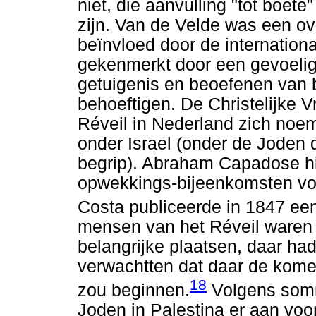
niet, die aanvulling "tot boet
zijn. Van de Velde was een ov
beïnvloed door de internatio
gekenmerkt door een gevoelig 
getuigenis en beoefenen van 
behoeftigen. De Christelijke 
Réveil in Nederland zich noe
onder Israel (onder de Joden 
begrip). Abraham Capadose hi
opwekkings-bijeenkomsten voo
Costa publiceerde in 1847 e
mensen van het Réveil waren 
belangrijke plaatsen, daar ha
verwachtten dat daar de kom
18
zou beginnen.
Volgens somm
Joden in Palestina er aan v