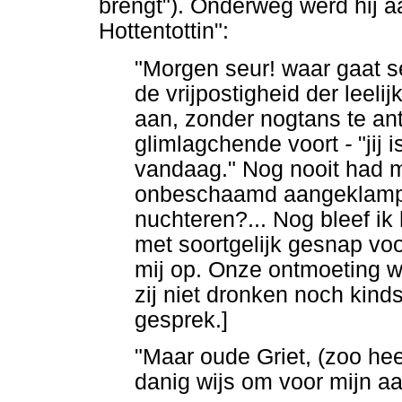
brengt"). Onderweg werd hij 
Hottentottin":
"Morgen seur! waar gaat 
de vrijpostigheid der leel
aan, zonder nogtans te ant
glimlagchende voort
-
"jij
vandaag." Nog nooit had m
onbeschaamd aangeklampt. 
nuchteren?... Nog bleef ik 
met soortgelijk gesnap vo
mij op. Onze ontmoeting wa
zij niet dronken noch kind
gesprek.]
"Maar oude Griet, (zoo heet
danig wijs om voor mijn aa