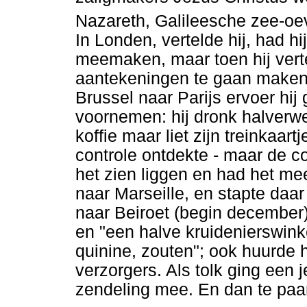
Nazareth, Galileesche zee-oev
In Londen, vertelde hij, had h
meemaken, maar toen hij vert
aantekeningen te gaan maken, 
Brussel naar Parijs ervoer hij 
voornemen: hij dronk halverwe
koffie maar liet zijn treinkaartj
controle ontdekte - maar de co
het zien liggen en had het me
naar Marseille, en stapte daa
naar Beiroet (begin december).
en "een halve kruidenierswinke
quinine, zouten"; ook huurde 
verzorgers. Als tolk ging ee
zendeling mee. En dan te paa