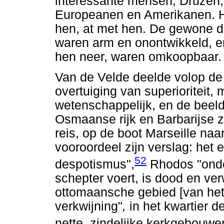
interessante mensen, Druzen,
Europeanen en Amerikanen. H
hen, at met hen. De gewone 
waren arm en onontwikkeld, e
hen neer, waren omkoopbaar.
Van de Velde deelde volop d
overtuiging van superioriteit, 
wetenschappelijk, en de beeld
Osmaanse rijk en Barbarijse z
reis, op de boot Marseille naa
vooroordeel zijn verslag: het
52
despotismus",
Rhodos "onde
schepter voert, is dood en verw
ottomaansche gebied [van het 
verkwijning"
,
in het kwartier d
nette, zindelijke kerkgebouwe