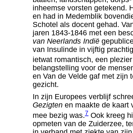
inheemse vorsten getekend. Hi
en had in Medemblik bovendi
Schotel als docent gehad. Va
jaren 1843-1846 met een besch
van Neerlands Indië
gepublice
van Insulinde in vijftig pracht
ietwat romantisch, een plezier
belangstelling voor de mensen
en Van de Velde gaf met zijn
gezicht.
In zijn Europees verblijf schre
Gezigten
en maakte de kaart v
7
mee bezig was.
Ook kreeg hij
opmeten van de Zuiderzee, ter
in verband met ziekte van zij