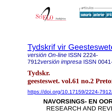
Tydskrif vir Geesteswe
versión On-line
ISSN
2224-
7912
versión impresa
ISSN
0041
Tydskr.
geesteswet. vol.61 no.2 Preto
https://doi.org/10.17159/2224-791
NAVORSINGS- EN OO
RESEARCH AND REV