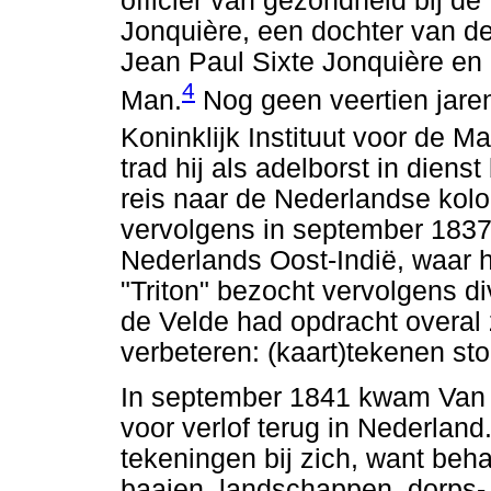
officier van gezondheid bij de 
Jonquière, een dochter van d
Jean Paul Sixte Jonquière en
4
Man.
Nog geen veertien jaren
Koninklijk Instituut voor de M
trad hij als adelborst in diens
reis naar de Nederlandse kolo
vervolgens in september 1837 
Nederlands Oost-Indië, waar 
"Triton" bezocht vervolgens d
de Velde had opdracht overal 
verbeteren: (kaart)tekenen st
In september 1841 kwam Van de
voor verlof terug in Nederland.
tekeningen bij zich, want beh
baaien, landschappen, dorps-