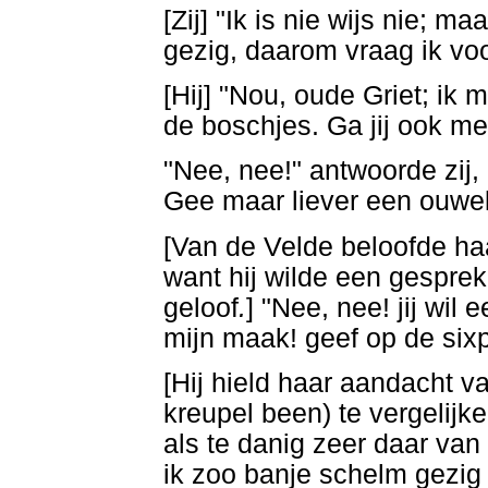
[Zij] "Ik is nie wijs nie; m
gezig, daarom vraag ik vo
[Hij] "Nou, oude Griet; ik 
de boschjes. Ga jij ook m
"Nee, nee!" antwoorde zij, "
Gee maar liever een ouwela
[Van de Velde beloofde ha
want hij wilde een gespre
geloof
.
] "Nee, nee! jij wil e
mijn maak! geef op de six
[Hij hield haar aandacht v
kreupel been) te vergelijke
als te danig zeer daar van 
ik zoo banje schelm gezig 