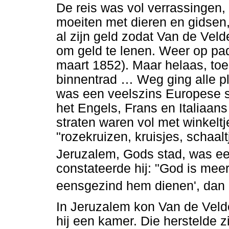
De reis was vol verrassingen,
moeiten met dieren en gidsen
al zijn geld zodat Van de Vel
om geld te lenen. Weer op pad
maart 1852). Maar helaas, toen
binnentrad
…
Weg ging alle pl
was een veelszins Europese s
het Engels, Frans en Italiaan
straten waren vol met winkeltj
"rozekruizen, kruisjes, schaal
Jeruzalem, Gods stad, was een
constateerde hij: "God is mee
eensgezind hem dienen', dan h
In Jeruzalem kon Van de Velde
hij een kamer. Die herstelde z