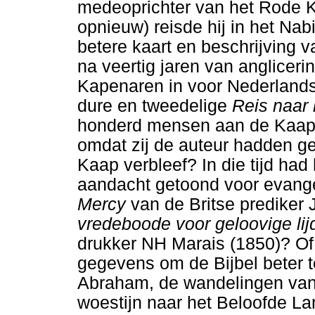
medeoprichter van het Rode K
opnieuw) reisde hij in het Na
betere kaart en beschrijving v
na veertig jaren van angliceri
Kapenaren in voor Nederlands
dure en tweedelige
Reis naar 
honderd mensen aan de Kaap i
omdat zij de auteur hadden g
Kaap verbleef? In die tijd had
aandacht getoond voor evange
Mercy
van de Britse prediker 
vredeboode voor geloovige lij
drukker NH Marais (1850)? Of
gegevens om de Bijbel beter 
Abraham, de wandelingen van
woestijn naar het Beloofde L