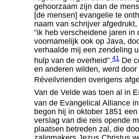
gehoorzaam zijn dan de men
[de mensen] evangelie te ont
naam van schrijver afgedrukt, 
"ik heb verscheidene jaren in
voornamelijk ook op Java, do
verhaalde mij een zendeling u
41
hulp van de overheid".
De co
en anderen wilden, werd door 
Réveilvrienden overigens afg
Van de Velde was toen al in E
van de Evangelical Alliance i
begon hij in oktober 1851 een 
verslag van die reis opende m
plaatsen betreden zal, die d
zaligmakers Jezus Christus w