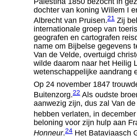
Palestina 1850 bezocht in ge
dochter van koning Willem I 
21
Albrecht van Pruisen.
Zij be
internationale groep van toeri
geografen en cartografen reis
name om Bijbelse gegevens te 
Van de Velde, overtuigd christe
wilde daarom naar het Heilig
wetenschappelijke aandrang e
Op 24 november 1847 trouwde 
22
Buitenzorg.
Als oudste broe
aanwezig zijn, dus zal Van de 
hebben verlaten, in december
beloning voor zijn hulp aan F
24
Honneur
.
Het Bataviaasch 