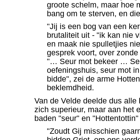
groote schelm, maar hoe m
bang om te sterven, en di
"Jij is een bog van een ker
brutaliteit uit
-
"ik kan nie 
en maak nie spulletjies ni
gesprek voort, over zonde e
"
…
Seur mot bekeer
…
Seu
oefeningshuis, seur mot in
bidde", zei de arme Hotte
beklemdheid.
Van de Velde deelde dus alle
zich superieur, maar aan het 
baden "seur" en "Hottentottin
"Zoudt Gij misschien gaar
bidden Griet, om ons verde