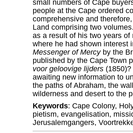
small numbers of Cape buyers 
people at the Cape ordered co
comprehensive and therefore, 
Land comprising two volumes. 
as a result of his two years o
where he had shown interest i
Messenger of Mercy
by the B
published by the Cape Town p
voor geloovige lijders
(1850)? 
awaiting new information to un
the paths of Abraham, the walk
wilderness and desert to the 
Keywords
: Cape Colony, Holy
pietism, evangelisation, miss
Jerusalemgangers, Voortrekk