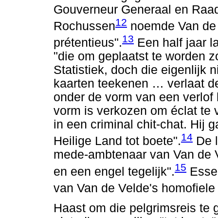
Gouverneur Generaal en Raad
12
Rochussen
noemde Van de V
13
prétentieus".
Een half jaar 
"die om geplaatst te worden z
Statistiek, doch die eigenlijk
kaarten teekenen
…
verlaat d
onder de vorm van een verlof 
vorm is verkozen om éclat te 
in een criminal chit-chat. Hij
14
Heilige Land tot boete".
De l
mede-ambtenaar van Van de 
15
en een engel tegelijk".
Esser
van Van de Velde's homofiele
Haast om die pelgrimsreis te