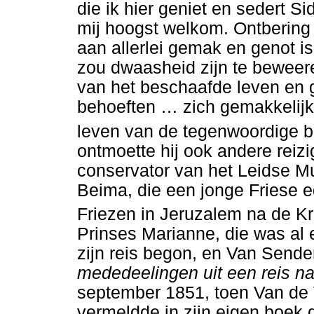
die ik hier geniet en sedert S
mij hoogst welkom. Ontbering 
aan allerlei gemak en genot i
zou dwaasheid zijn te beweer
van het beschaafde leven en 
behoeften
…
zich gemakkelijk
leven van de tegenwoordige b
ontmoette hij ook andere reizi
conservator van het Leidse Mu
Beima, die een jonge Friese 
Friezen in Jeruzalem na de Kru
Prinses Marianne, die was al 
zijn reis begon, en Van Send
mededeelingen uit een reis n
september 1851, toen Van de V
vermeldde in zijn eigen boek d