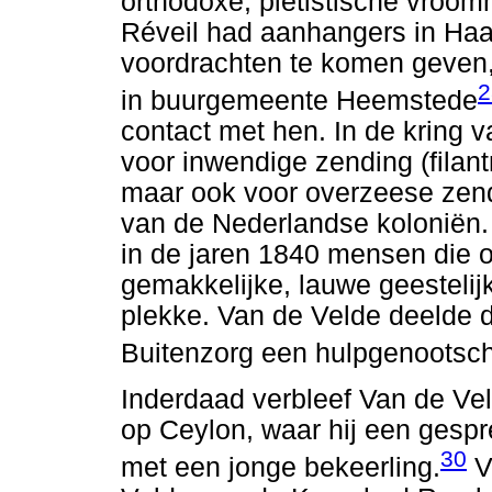
orthodoxe, piëtistische vroom
Réveil had aanhangers in Haa
voordrachten te komen geven,
2
in buurgemeente Heemstede
contact met hen. In de kring v
voor inwendige zending (filant
maar ook voor overzeese zend
van de Nederlandse koloniën.
in de jaren 1840 mensen die 
gemakkelijke, lauwe geestelij
plekke. Van de Velde deelde di
Buitenzorg een hulpgenootscha
Inderdaad verbleef Van de Velde
op Ceylon, waar hij een gespre
30
met een jonge bekeerling.
V