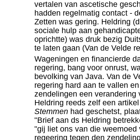
vertalen van ascetische geschr
hadden regelmatig contact - 
Zetten was gering. Heldring (die
sociale hulp aan gehandicapt
oprichtte) was druk bezig Dui
te laten gaan (Van de Velde r
Wageningen en financierde da
regering, bang voor onrust, 
bevolking van Java. Van de V
regering hard aan te vallen en
zendelingen een verandering v
Heldring reeds zelf een artikel
Stemmen
had geschetst, plaa
"Brief aan ds Heldring betrekk
"gij liet ons van die weemoed
regeering tegen den zendelin