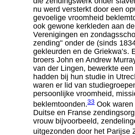
die zendingswerk onder slave
nu werd versterkt door een op
gevoelige vroomheid beklemt
ook gewone kerkleden aan de K
Verenigingen en zondagsschol
zending" onder de (sinds 1834 
gekleurden en de Griekwa's. 
broers John en Andrew Murra
van der Lingen, bewerkte een 
hadden bij hun studie in Utre
waren er lid van studiegroepen
persoonlijke vroomheid, missio
33
beklemtoonden.
Ook waren e
Duitse en Franse zendingsorg
vrouw bijvoorbeeld, zendelin
uitgezonden door het Parijse