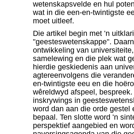
wetenskapsvelde en hul poten
wat in die een-en-twintigste 
moet uitleef.
Die artikel begin met 'n uitkla
"geesteswetenskappe". Daarna 
ontwikkeling van universiteite,
samelewing en die plek wat 
hierdie geskiedenis aan univer
agtereenvolgens die verander
en-twintigste eeu en die hoë
wêreldwyd afspeel, bespreek.
inskrywings in geesteswetensk
word dan aan die orde gestel
bepaal. Ten slotte word 'n sin
perspektief aangebied en word
navorsingsagenda van die g