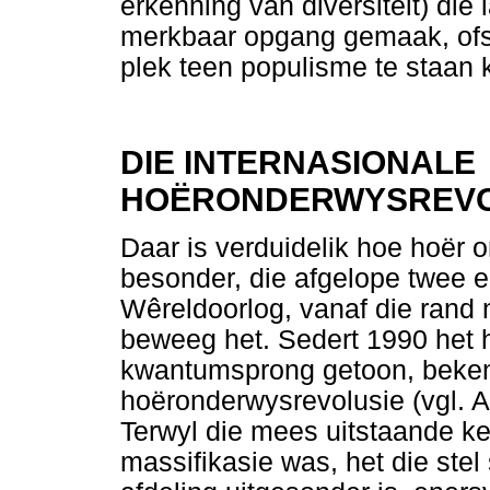
erkenning van diversiteit) die 
merkbaar opgang gemaak, ofsko
plek teen populisme te staan
DIE INTERNASIONALE
HOËRONDERWYSREVO
Daar is verduidelik hoe hoër o
besonder, die afgelope twee 
Wêreldoorlog, vanaf die rand
beweeg het. Sedert 1990 het h
kwantumsprong getoon, bekend
hoëronderwysrevolusie (vgl. 
Terwyl die mees uitstaande ke
massifikasie was, het die stel