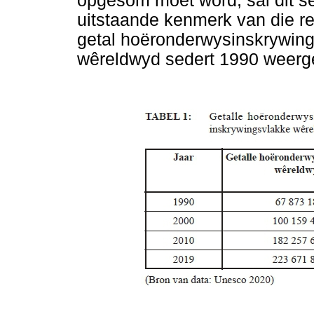
opgesom moet word, sal dit se
uitstaande kenmerk van die re
getal hoëronderwysinskrywin
wêreldwyd sedert 1990 weerg