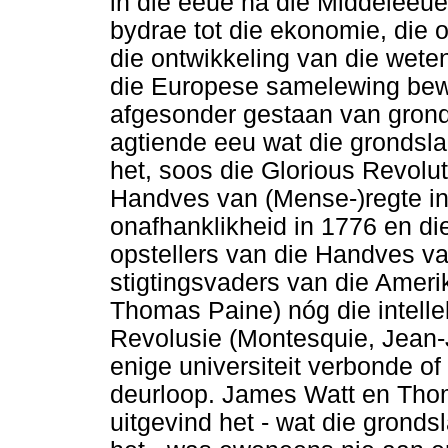
in die eeue ná die Middeleeue 
bydrae tot die ekonomie, die o
die ontwikkeling van die wete
die Europese samelewing bew
afgesonder gestaan van grond
agtiende eeu wat die grondsla
het, soos die Glorious Revolu
Handves van (Mense-)regte in
onafhanklikheid in 1776 en d
opstellers van die Handves va
stigtingsvaders van die Amer
Thomas Paine) nóg die intell
Revolusie (Montesquie, Jean-
enige universiteit verbonde of
deurloop. James Watt en Tho
uitgevind het - wat die grond