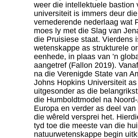
weer die intellektuele bastio
universiteit is immers deur die
vernederende nederlaag wat P
moes ly met die Slag van Jen
die Pruisiese staat. Vierdens i
wetenskappe as strukturele or
eenhede, in plaas van 'n globaa
aangetref (Fallon 2019). Vana
na die Verenigde State van Am
Johns Hopkins Universiteit as 
uitgesonder as die belangrikst
die Humboldtmodel na Noord-A
Europa en verder as deel van
die wêreld versprei het. Hierd
tyd toe die meeste van die hu
natuurwetenskappe begin uitkr