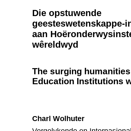
Die opstuwende
geesteswetenskappe-i
aan Hoëronderwysinste
wêreldwyd
The surging humanities
Education Institutions 
Charl Wolhuter
Vergelykende en Internasion