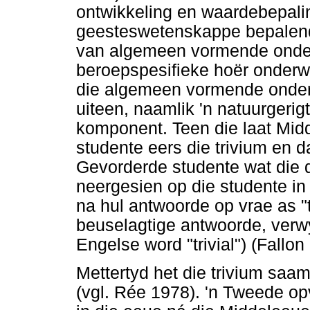
ontwikkeling en waardebepaling
geesteswetenskappe bepalend
van algemeen vormende onder
beroepspesifieke hoër onderw
die algemeen vormende onderw
uiteen, naamlik 'n natuurgerig
komponent. Teen die laat Midd
studente eers die trivium en 
Gevorderde studente wat die q
neergesien op die studente in
na hul antwoorde op vrae as 
beuselagtige antwoorde, verwy
Engelse word "trivial") (Fallon
Mettertyd het die trivium saam
(vgl. Rée 1978). 'n Tweede op