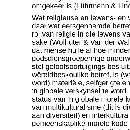
omgekeer is (Lührmann & Lin
Wat religieuse en lewens- en 
daar wat eersgenoemde betref
rol van religie in die lewens 
sake (Wolhuter & Van der Walt
dat mense hulle al hoe minde
godsdiensgroeperinge onderwer
stel geloofsoortuigings beslui
wêreldbeskoulike betref, is (
word) materiële, selfgerigte 
'n globale verskynsel te word
status van 'n globale morele 
van multikulturalisme (dit is 
aan diversiteit) en interkultur
gemeenskaplike morele kode o