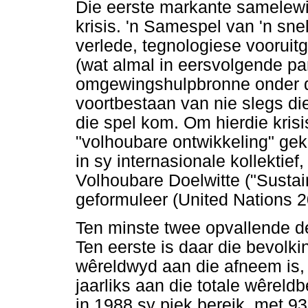
Die eerste markante samelewi
krisis. 'n Samespel van 'n sne
verlede, tegnologiese voorui
(wat almal in eersvolgende p
omgewingshulpbronne onder dr
voortbestaan van nie slegs di
die spel kom. Om hierdie krisi
"volhoubare ontwikkeling" ge
in sy internasionale kollektief
Volhoubare Doelwitte ("Susta
geformuleer (United Nations 2
Ten minste twee opvallende d
Ten eerste is daar die bevolki
wêreldwyd aan die afneem is,
jaarliks aan die totale wêreld
in 1988 sy piek bereik, met 93