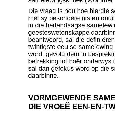
samelewingskritiek (Wolhuter
Die vraag is nou hoe hierdie s
met sy besondere nis en onuitr
in die hedendaagse samelewing
geesteswetenskappe daarbinne
beantwoord, sal die definiër
twintigste eeu se samelewing
word, gevolg deur 'n bespreki
betrekking tot hoër onderwys 
sal dan gefokus word op die 
daarbinne.
VORMGEWENDE SAME
DIE VROEË EEN-EN-TW