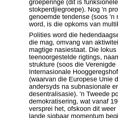
groeperinge (dit is funksione
stokperdjiegroepe). Nog 'n pr
genoemde tendense (soos 'n 
word, is die opkoms van multi
Polities word die hedendaags
die mag, omvang van aktiwite
magtige nasiestaat. Die lokus
teenoorgestelde rigtings, naam
strukture (soos die Verenigde
Internasionale Hooggeregshof
(waarvan die Europese Unie d
andersyds na subnasionale en 
desentralisasie). 'n Tweede po
demokratisering, wat vanaf 19
versprei het, ofskoon dit weer
lande sigbaar momentum begin 