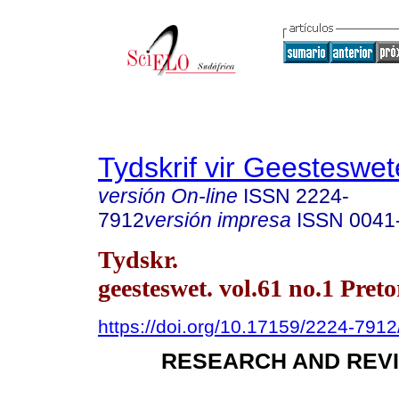
Tydskrif vir Geesteswe
versión On-line
ISSN
2224-
7912
versión impresa
ISSN
0041
Tydskr.
geesteswet. vol.61 no.1 Pret
https://doi.org/10.17159/2224-791
RESEARCH AND REVI