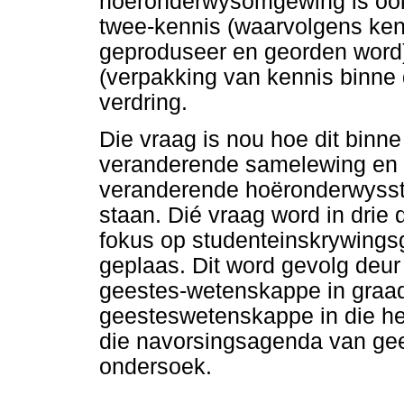
hoëronderwysomgewing is ook
twee-kennis (waarvolgens ke
geproduseer en georden word)
(verpakking van kennis binne 
verdring.
Die vraag is nou hoe dit binne
veranderende samelewing en 
veranderende hoëronderwysst
staan. Dié vraag word in drie
fokus op studenteinskrywings
geplaas. Dit word gevolg deur
geestes-wetenskappe in graa
geesteswetenskappe in die h
die navorsingsagenda van gee
ondersoek.