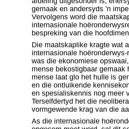
afdeling uitgesonder is, eners
gemaak en andersyds 'n imperat
Vervolgens word die maatskap
internasionale hoëronderwysre
bespreking van die hoofdimens
Die maatskaplike kragte wat a
internasionale hoëronderwys-r
was die ekonomiese opswaai, 
mense bekostigbaar gemaak he
mense laat glo het hulle is ge
en die ontluikende kenniseko
en spesialiskennis nog meer v
Terselfdertyd het die neolibe
vormgewende krag van die aar
As die internasionale hoëron