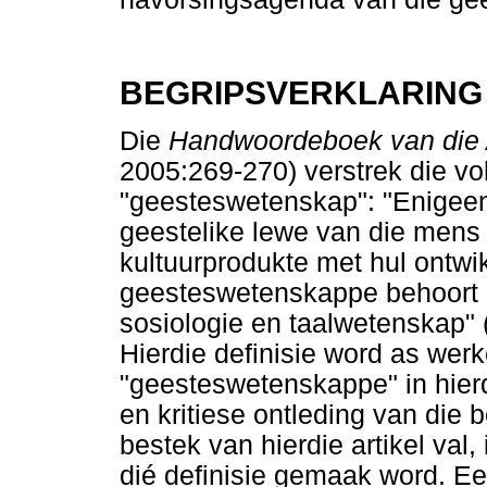
BEGRIPSVERKLARING
Die
Handwoordeboek van die 
2005:269-270) verstrek die v
"geesteswetenskap": "Enigeen
geestelike lewe van die mens 
kultuurprodukte met hul ontwik
geesteswetenskappe behoort 
sosiologie en taalwetenskap"
Hierdie definisie word as wer
"geesteswetenskappe" in hierdi
en kritiese ontleding van die
bestek van hierdie artikel val,
dié definisie gemaak word. Ee