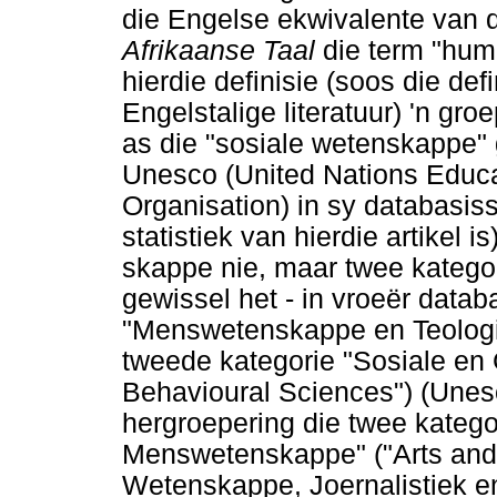
die Engelse ekwivalente van 
Afrikaanse Taal
die term "huma
hierdie definisie (soos die def
Engelstalige literatuur) 'n g
as die "sosiale wetenskappe" 
Unesco (United Nations Educat
Organisation) in sy databasiss
statistiek van hierdie artikel 
skappe nie, maar twee katego
gewissel het - in vroeër datab
"Menswetenskappe en Teologie
tweede kategorie "Sosiale en
Behavioural Sciences") (Unesc
hergroepering die twee kateg
Menswetenskappe" ("Arts and 
Wetenskappe, Joernalistiek en