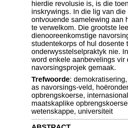
hierdie revolusie is, is die 
inskrywings. In die lig van die
ontvouende samelewing aan ho
te verwelkom. Die grootste le
dienooreenkomstige navorsings
studentekorps of hul dosente 
onderwysstelselpraktyk nie. In 
word enkele aanbevelings vir 
navorsingsprojek gemaak.
Trefwoorde
: demokratiserin
as navorsings-veld, hoëronder
opbrengskoerse, internasiona
maatskaplike opbrengskoerse,
wetenskappe, universiteit
ABSTRACT