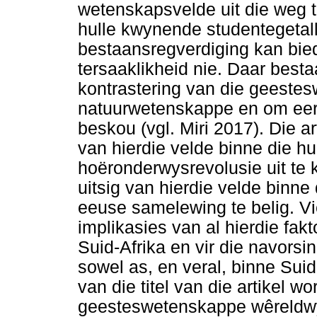
wetenskapsvelde uit die weg t
hulle kwynende studentegetall
bestaansregverdiging kan bie
tersaaklikheid nie. Daar best
kontrastering van die geeste
natuurwetenskappe en om ee
beskou (vgl. Miri 2017). Die a
van hierdie velde binne die h
hoëronderwysrevolusie uit te 
uitsig van hierdie velde binne
eeuse samelewing te belig. V
implikasies van al hierdie fak
Suid-Afrika en vir die navorsi
sowel as, en veral, binne Suid
van die titel van die artikel w
geesteswetenskappe wêreldwyd