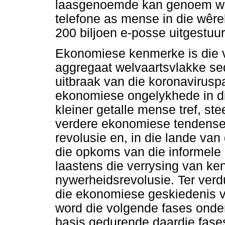
laasgenoemde kan genoem wor
telefone as mense in die wêre
200 biljoen e-posse uitgestuur
Ekonomiese kenmerke is die 
aggregaat welvaartsvlakke sed
uitbraak van die koronavirusp
ekonomiese ongelykhede in di
kleiner getalle mense tref, s
verdere ekonomiese tendense 
revolusie en, in die lande van
die opkoms van die informele
laastens die verrysing van ke
nywerheidsrevolusie. Ter verd
die ekonomiese geskiedenis 
word die volgende fases onde
basis gedurende daardie fases