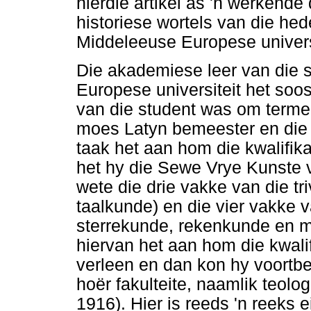
hierdie artikel as 'n werkende
historiese wortels van die hed
Middeleeuse Europese univers
Die akademiese leer van die 
Europese universiteit het soos
van die student was om terme t
moes Latyn bemeester en die 
taak het aan hom die kwalifik
het hy die Sewe Vrye Kunste v
wete die drie vakke van die tri
taalkunde) en die vier vakke 
sterrekunde, rekenkunde en m
hiervan het aan hom die kwalif
verleen en dan kon hy voortbe
hoër fakulteite, naamlik teol
1916). Hier is reeds 'n reeks 