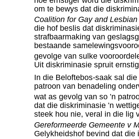
hoe ernstiger word die diskrim
om te bewys dat die diskrimin
Coalition for Gay and Lesbian 
die hof beslis dat diskriminasi
strafbaarmaking van geslags
bestaande samelewingsvooroor
gevolge van sulke vooroordele
Uit diskriminasie spruit ernst
In die Beloftebos-saak sal die
patroon van benadeling onder
wat as gevolg van so 'n patro
dat die diskriminasie 'n wettig
steek hou nie, veral in die lig
Gereformeerde Gemeente v M
Gelykheidshof bevind dat die 