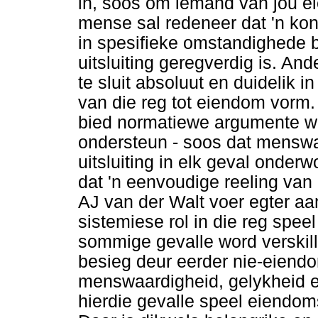
in, soos om iemand van jou e
mense sal redeneer dat 'n kon
in spesifieke omstandighede be
uitsluiting geregverdig is. An
te sluit absoluut en duidelik in
van die reg tot eiendom vorm
bied normatiewe argumente w
ondersteun - soos dat menswaa
uitsluiting in elk geval onde
dat 'n eenvoudige reeling van 
AJ van der Walt voer egter aa
sistemiese rol in die reg speel
sommige gevalle word verskil
besieg deur eerder nie-eiendo
menswaardigheid, gelykheid e
hierdie gevalle speel eiendoms