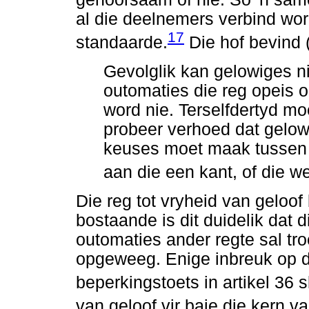
al die deelnemers verbind wor
17
standaarde.
Die hof bevind (
Gevolglik kan gelowiges ni
outomaties die reg opeis o
word nie. Terselfdertyd moe
probeer verhoed dat gelowi
keuses moet maak tussen 
aan die een kant, of die we
Die reg tot vryheid van geloof
bostaande is dit duidelik dat d
outomaties ander regte sal tr
opgeweeg. Enige inbreuk op di
beperkingstoets in artikel 36 s
van geloof vir baie die kern 