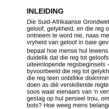
INLEIDING
Die Suid-Afrikaanse Grondwet 
geloof, gelykheid, en die reg 
ontneem te word nie, naas mek
vryheid van geloof in baie ge
bepaal hoe mense hul lewens 
duidelik dat die reg tot geloo
uiteenlopende regsbeginsels 
byvoorbeeld die reg tot gelyk
die reg teen onbillike diskrim
doen as dié verskillende regte
soos waar eienaars van 'n ve
geslag op hul perseel trou, om
bots? Hoe weeg mens belange 