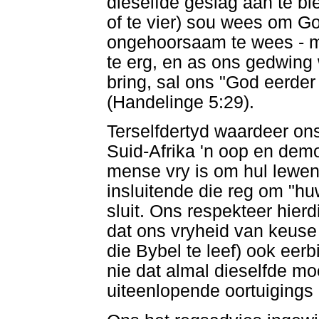
dieselfde geslag aan te b
of te vier) sou wees om G
ongehoorsaam te wees - mo
te erg, en as ons gedwing
bring, sal ons "God eerd
(Handelinge 5:29).
Terselfdertyd waardeer on
Suid-Afrika 'n oop en dem
mense vry is om hul lewens
insluitende die reg om "hu
sluit. Ons respekteer hier
dat ons vryheid van keuse
die Bybel te leef) ook eer
nie dat almal dieselfde moe
uiteenlopende oortuigings 