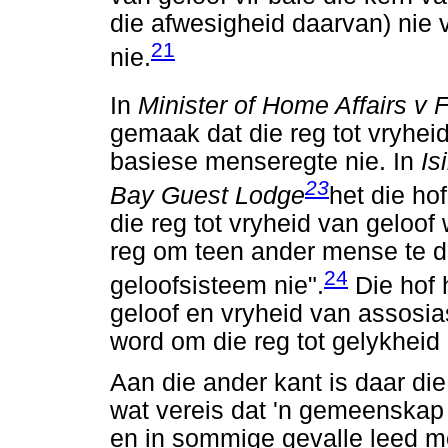
die afwesigheid daarvan) nie 
21
nie.
In
Minister of Home Affairs v 
gemaak dat die reg tot vryhei
basiese menseregte nie. In
Is
23
Bay Guest Lodge
het die ho
die reg tot vryheid van geloof 
reg om teen ander mense te di
24
geloofsisteem nie".
Die hof h
geloof en vryheid van assosias
word om die reg tot gelykheid
Aan die ander kant is daar di
wat vereis dat 'n gemeenska
en in sommige gevalle leed m