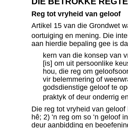
DIE BETROKKE REGTE
Reg tot vryheid van geloof
Artikel 15 van die Grondwet 
oortuiging en mening. Die inte
aan hierdie bepaling gee is da
kern van die konsep van vr
[is] om uit persoonlike ke
hou, die reg om geloofsoor
vir belemmering of weerwra
godsdienstige geloof te o
praktyk of deur onderrig e
Die reg tot vryheid van geloof 
hê; 2) 'n reg om so 'n geloof 
deur aanbidding en beoefening