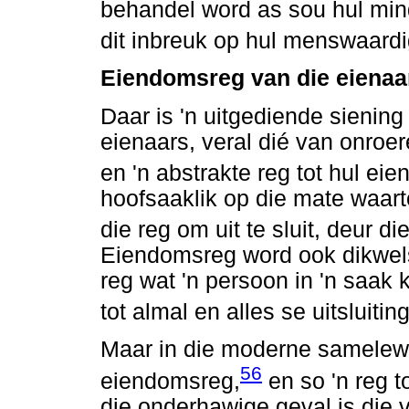
behandel word as sou hul mi
dit inbreuk op hul menswaardi
Eiendomsreg van die eienaa
Daar is 'n uitgediende siening
eienaars, veral dié van onroe
en 'n abstrakte reg tot hul ei
hoofsaaklik op die mate waar
die reg om uit te sluit, deur 
Eiendomsreg word ook dikwel
reg wat 'n persoon in 'n saak 
tot almal en alles se uitsluiti
Maar in die moderne samelewi
56
eiendomsreg,
en so 'n reg to
die onderhawige geval is die v