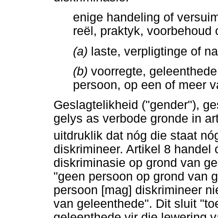
enige handeling of versuim
reël, praktyk, voorbehoud o
(a)
laste, verpligtinge of n
(b)
voorregte, geleenthede
persoon, op een of meer v
Geslagtelikheid ("gender"), g
gelys as verbode gronde in art
uitdruklik dat nóg die staat n
diskrimineer. Artikel 8 handel 
diskriminasie op grond van ges
"geen persoon op grond van ge
persoon [mag] diskrimineer nie
van geleenthede". Dit sluit "t
geleenthede vir die lewering v