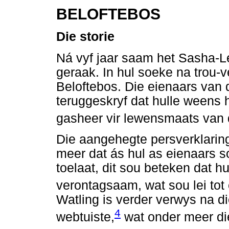
BELOFTEBOS
Die storie
Ná vyf jaar saam het Sasha-L
geraak. In hul soeke na trou-
Beloftebos. Die eienaars van 
teruggeskryf dat hulle weens hu
gasheer vir lewensmaats van di
Die aangehegte persverklaring 
meer dat ás hul as eienaars so
toelaat, dit sou beteken dat 
verontagsaam, wat sou lei to
Watling is verder verwys na d
4
webtuiste,
wat onder meer die