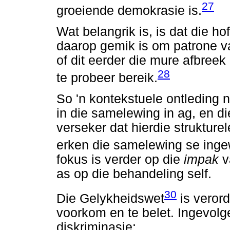
27
groeiende demokrasie is.
Wat belangrik is, is dat die ho
daarop gemik is om patrone va
of dit eerder die mure afbre
28
te probeer bereik.
So 'n kontekstuele ontleding 
in die samelewing in ag, en die
verseker dat hierdie struktur
erken die samelewing se ing
fokus is verder op die
impak
v
as op die behandeling self.
30
Die Gelykheidswet
is verord
voorkom en te belet. Ingevolge 
diskriminasie: