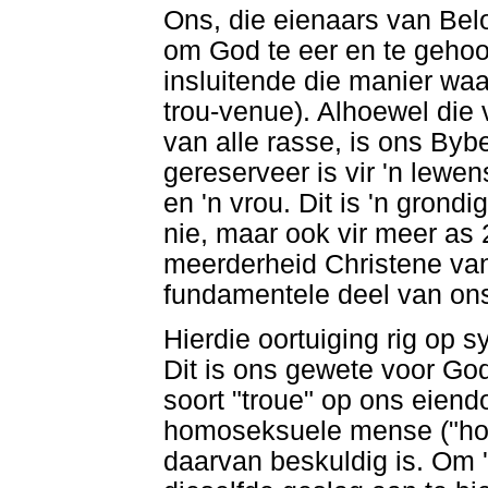
Ons, die eienaars van Belo
om God te eer en te gehoo
insluitende die manier waa
trou-venue). Alhoewel die
van alle rasse, is ons Bybe
gereserveer is vir 'n lewe
en 'n vrou. Dit is 'n grondi
nie, maar ook vir meer as 2
meerderheid Christene vano
fundamentele deel van ons
Hierdie oortuiging rig op s
Dit is ons gewete voor Go
soort "troue" op ons eiendo
homoseksuele mense ("homo
daarvan beskuldig is. Om 