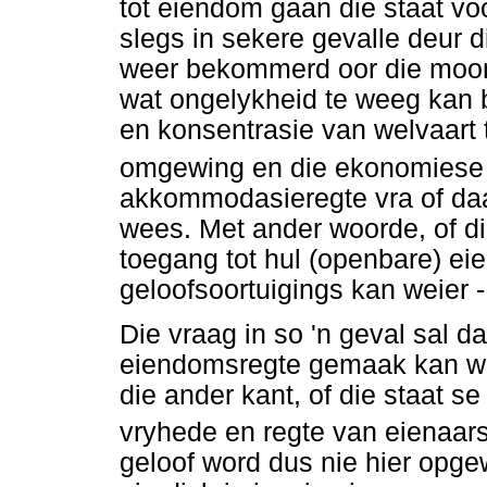
tot eiendom gaan die staat v
slegs in sekere gevalle deur di
weer bekommerd oor die moont
wat ongelykheid te weeg kan 
en konsentrasie van welvaart te
omgewing en die ekonomiese 
akkommodasieregte vra of daa
wees. Met ander woorde, of die
toegang tot hul (openbare) e
geloofsoortuigings kan weier -
Die vraag in so 'n geval sal d
eiendomsregte gemaak kan wor
die ander kant, of die staat s
vryhede en regte van eienaar
geloof word dus nie hier opge