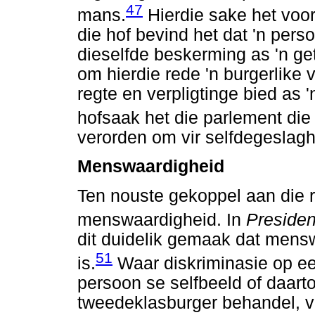
47
mans.
Hierdie sake het voo
die hof bevind het dat 'n pers
dieselfde beskerming as 'n get
om hierdie rede 'n burgerlike 
regte en verpligtinge bied as '
hofsaak het die parlement die
verorden om vir selfdegeslag
Menswaardigheid
Ten nouste gekoppel aan die re
menswaardigheid. In
Presiden
dit duidelik gemaak dat mens
51
is.
Waar diskriminasie op een
persoon se selfbeeld of daarto
tweedeklasburger behandel, ve