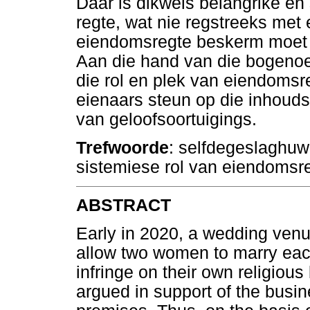
Daar is dikwels belangrike e
regte, wat nie regstreeks met
eiendomsregte beskerm moet
Aan die hand van die bogenoe
die rol en plek van eiendomsr
eienaars steun op die inhouds
van geloofsoortuigings.
Trefwoorde
: selfdegeslaghuwe
sistemiese rol van eiendomsr
ABSTRACT
Early in 2020, a wedding venu
allow two women to marry each
infringe on their own religiou
argued in support of the busine