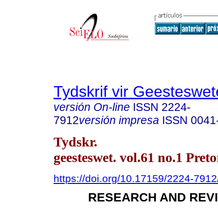
Tydskrif vir Geesteswe
versión On-line
ISSN
2224-
7912
versión impresa
ISSN
0041
Tydskr.
geesteswet. vol.61 no.1 Pret
https://doi.org/10.17159/2224-791
RESEARCH AND REVI