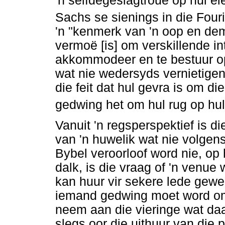
'n selfdegeslagtroue op hul ei
Sachs se sienings in die Four
'n "kenmerk van 'n oop en dem
vermoë [is] om verskillende i
akkommodeer en te bestuur op 
wat nie wedersyds vernietigen
die feit dat hul gevra is om die
gedwing het om hul rug op hul 
Vanuit 'n regsperspektief is di
van 'n huwelik wat nie volgens
Bybel veroorloof word nie, op 
dalk, is die vraag of 'n venue
kan huur vir sekere lede gewe
iemand gedwing moet word om s
neem aan die vieringe wat da
slegs oor die uithuur van die 