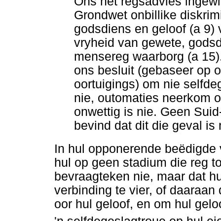
Ons het regsadvies ingewin
Grondwet onbillike diskri
godsdiens en geloof (a 9) 
vryheid van gewete, godsd
mensereg waarborg (a 15). 
ons besluit (gebaseer op 
oortuigings) om nie selfd
nie, outomaties neerkom op
onwettig is nie. Geen Suid
bevind dat dit die geval is 
In hul opponerende beëdigde 
hul op geen stadium die reg to
bevraagteken nie, maar dat hul
verbinding te vier, of daaraan 
oor hul geloof, en om hul geloof