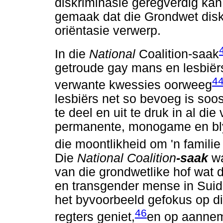
diskriminasie geregverdig kan
gemaak dat die Grondwet disk
oriëntasie verwerp.
In die
National
Coalition-saak
getroude gay mans en lesbiërs
4
verwante kwessies oorweeg
lesbiërs net so bevoeg is soo
te deel en uit te druk in al di
permanente, monogame en blyw
die moontlikheid om 'n familie 
Die
National Coalition
-saak
wa
van die grondwetlike hof wat d
en transgender mense in Suid-
het byvoorbeeld gefokus op d
46
regters geniet,
en op aannem