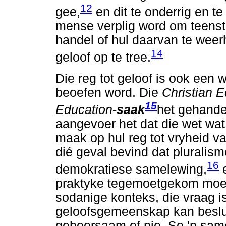
12
gee,
en dit te onderrig en te
mense verplig word om teenstr
handel of hul daarvan te wee
14
geloof op te tree.
Die reg tot geloof is ook ee
beoefen word. Die
Christian E
15
Education
-saak
het gehandel
aangevoer het dat die wet wat 
maak op hul reg tot vryheid va
dié geval bevind dat pluralism
16
demokratiese samelewing,
e
praktyke tegemoetgekom moet 
sodanige konteks, die vraag is
geloofsgemeenskap kan besluit
gehoorsaam of nie. So 'n sam