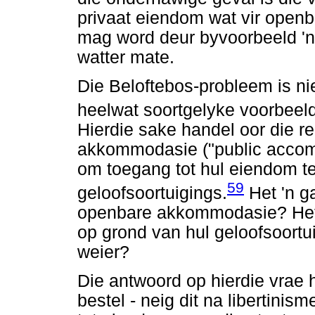
privaat eiendom wat vir openb
mag word deur byvoorbeeld 'n r
watter mate.
Die Beloftebos-probleem is nie
heelwat soortgelyke voorbeel
Hierdie sake handel oor die 
akkommodasie ("public accomm
om toegang tot hul eiendom t
59
geloofsoortuigings.
Het 'n ga
openbare akkommodasie? Het
op grond van hul geloofsoortu
weier?
Die antwoord op hierdie vrae 
bestel - neig dit na libertinis