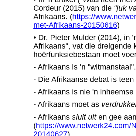
Cordeur (2015) van die
"juk v
Afrikaans. (
https://www.netw
met-Afrikaans-20150616
)
•
Dr. Pieter Mulder (2014), in 'n
Afrikaans", vat die dreigende 
hoërfunksiebestaan moet voer
- Afrikaans is 'n "witmanstaal".
- Die Afrikaanse debat is teen
- Afrikaans is nie 'n inheemse 
- Afrikaans moet as
verdrukke
- Afrikaans
sluit uit
en gee aan
(
https://www.netwerk24.com/Nu
20140627
)