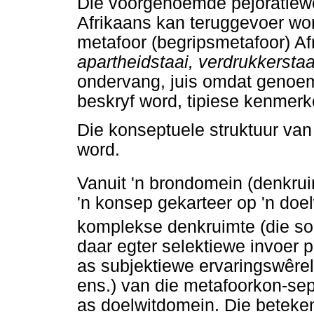
Die voorgenoemde pejoratiewe
Afrikaans kan teruggevoer wor
metafoor (begripsmetafoor) Af
apartheidstaai, verdrukkerstaal
ondervang, juis omdat genoem
beskryf word, tipiese kenmer
Die konseptuele struktuur van
word.
Vanuit 'n brondomein (denkru
'n konsep gekarteer op 'n doel
komplekse denkruimte (die s
daar egter selektiewe invoer p
as subjektiewe ervaringswêrel
ens.) van die metafoorkon-se
as doelwitdomein. Die beteken