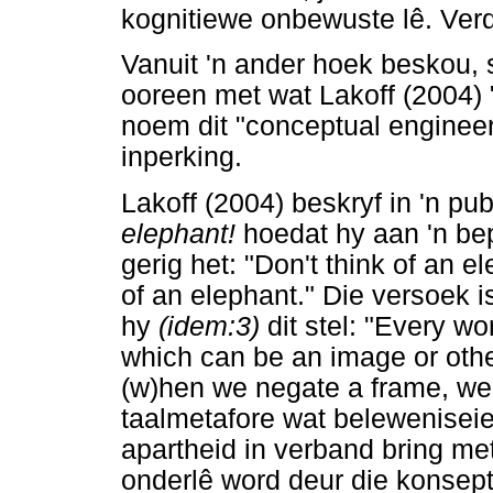
kognitiewe onbewuste lê. Ver
Vanuit 'n ander hoek beskou, s
ooreen met wat Lakoff (2004)
noem dit "conceptual engineer
inperking.
Lakoff (2004) beskryf in 'n pub
elephant!
hoedat hy aan 'n be
gerig het: "Don't think of an 
of an elephant." Die versoek i
hy
(idem:3)
dit stel: "Every wo
which can be an image or othe
(w)hen we negate a frame, we 
taalmetafore wat belewenise
apartheid in verband bring met
onderlê word deur die konsept