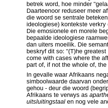
betrek word, hoe minder "gelaa
Daarteenoor reduseer meer af
die woord se sentrale beteken
ideologiese) kontekste verkry 
Die emosionele en morele begr
bepaalde ideologiese raamwer
dan uiters moeilik. Die seman
beskryf dit so: "(T)he greates
come with cases where the af
part of, if not the whole of, t
In gevalle waar Afrikaans neg
simboolwaarde daarvan onder 
gehou - deur die woord (begri
Afrikaans te verwys as
aparth
uitsluitingstaal
en nog vele an