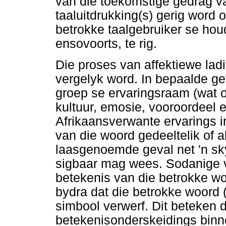
van die toekomstige gedrag v
taaluitdrukking(s) gerig word
betrokke taalgebruiker se hou
ensovoorts, te rig.
Die proses van affektiewe lad
vergelyk word. In bepaalde gev
groep se ervaringsraam (wat o
kultuur, emosie, vooroordeel 
Afrikaansverwante ervarings in
van die woord gedeeltelik of a
laasgenoemde geval net 'n sk
sigbaar mag wees. Sodanige ve
betekenis van die betrokke woo
bydra dat die betrokke woord (b
simbool verwerf. Dit beteken 
betekenisonderskeidings binn