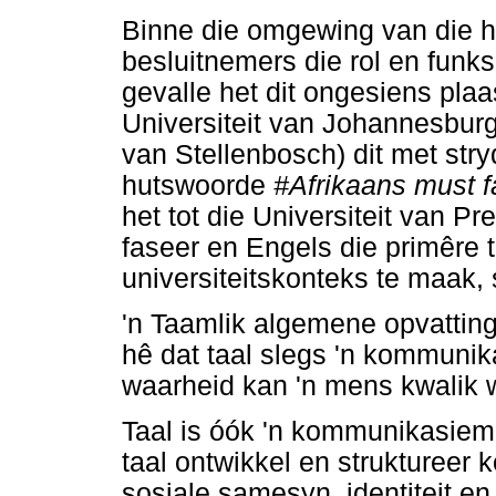
Binne die omgewing van die ho
besluitnemers die rol en funk
gevalle het dit ongesiens plaa
Universiteit van Johannesburg)
van Stellenbosch) dit met str
hutswoorde
#Afrikaans must f
het tot die Universiteit van Pre
faseer en Engels die primêre t
universiteitskonteks te maak, 
'n Taamlik algemene opvatting
hê dat taal slegs 'n kommunik
waarheid kan 'n mens kwalik 
Taal is óók 'n kommunikasieme
taal ontwikkel en struktureer k
sosiale samesyn, identiteit en