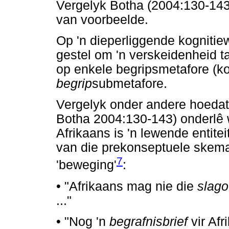
Vergelyk Botha (2004:130-143)
van voorbeelde.
Op 'n dieperliggende kognitiew
gestel om 'n verskeidenheid t
op enkele begripsmetafore (k
begrip
submetafore.
Vergelyk onder andere hoedat
Botha 2004:130-143) onderlê 
Afrikaans is 'n lewende entite
van die prekonseptuele skemat
7
'beweging'
:
•
"Afrikaans mag nie die
slago
..."
•
"Nog 'n
begrafnisbrief
vir Afr