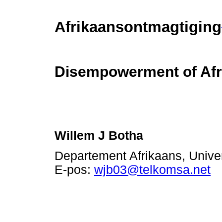
Afrikaansontmagtiging
Disempowerment of Afr
Willem J Botha
Departement Afrikaans, Univer
E-pos:
wjb03@telkomsa.net