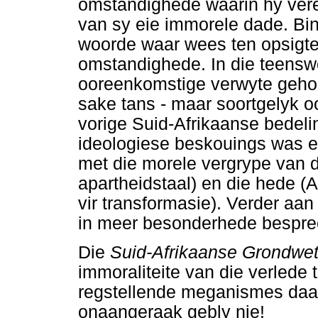
omstandighede waarin hy ver
van sy eie immorele dade. Bi
woorde waar wees ten opsigte
omstandighede. In die teensw
ooreenkomstige verwyte gehoo
sake tans - maar soortgelyk o
vorige Suid-Afrikaanse bedel
ideologiese beskouings was en
met die morele vergrype van 
apartheidstaal) en die hede 
vir transformasie). Verder aa
in meer besonderhede bespre
Die
Suid-Afrikaanse Grondwe
immoraliteite van die verlede
regstellende meganismes daari
onaangeraak gebly nie!