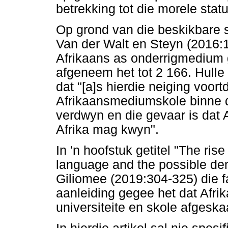
betrekking tot die morele stat
Op grond van die beskikbare s
Van der Walt en Steyn (2016:1
Afrikaans as onderrigmedium 
afgeneem het tot 2 166. Hulle
dat "[a]s hierdie neiging voort
Afrikaansmediumskole binne 
verdwyn en die gevaar is dat A
Afrika mag kwyn".
In 'n hoofstuk getitel "The ris
language and the possible dem
Giliomee (2019:304-325) die f
aanleiding gegee het dat Afr
universiteite en skole afgeskaa