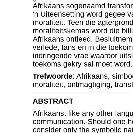
Afrikaans sogenaamd transfor
'n Uiteensetting word gegee v
moraliteit. Teen die agtergron
moraliteitskemas word die bil
Afrikaans ontleed. Besluitneme
verlede, tans en in die toek
indringende vrae waaroor uitsl
toekoms gekry sal moet word.
Trefwoorde
: Afrikaans, simbo
moraliteit, ontmagtiging, trans
ABSTRACT
Afrikaans, like any other lang
communication. Should one ho
consider only the symbolic nat