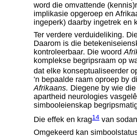
word die omvattende (kennis
implikasie opgeroep en Afrika
ingeperk) daarby ingetrek en 
Ter verdere verduideliking. D
Daarom is die betekeniseiens
kontroleerbaar. Die woord
Afr
komplekse begripsraam op wat 
dat elke konseptualiseerder o
'n bepaalde raam oproep by di
Afrikaans.
Diegene by wie die
apartheid neurologies vasgelê 
simbooleienskap begripsmatig
14
Die effek en krag
van sodani
Omgekeerd kan simboolstatus n