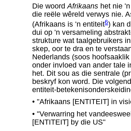
Die woord
Afrikaans
het nie '
die reële wêreld verwys nie. A
6
(Afrikaans is 'n entiteit
) kan d
dui op 'n versameling abstrak
strukture wat taalgebruikers in
skep, oor te dra en te verstaa
Nederlands (soos hoofsaaklik 
onder invloed van ander tale i
het. Dit sou as die sentrale (
beskryf kon word. Die volgend
entiteit-betekenisonderskeidin
•
"Afrikaans [ENTITEIT] in vis
•
"Verwarring het vandeesweek 
[ENTITEIT] by die US"