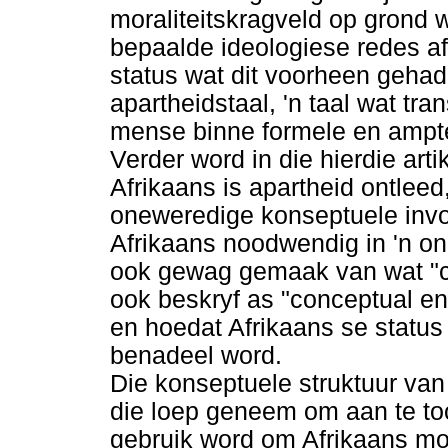
moraliteitskragveld op grond 
bepaalde ideologiese redes afg
status wat dit voorheen gehad
apartheidstaal, 'n taal wat tra
mense binne formele en ampte
Verder word in die hierdie art
Afrikaans is apartheid ontlee
oneweredige konseptuele invo
Afrikaans noodwendig in 'n on
ook gewag gemaak van wat "c
ook beskryf as "conceptual en
en hoedat Afrikaans se status
benadeel word.
Die konseptuele struktuur van
die loep geneem om aan te t
gebruik word om Afrikaans mo