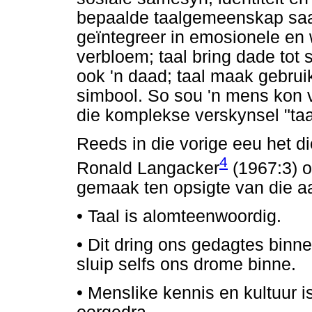
bepaalde taalgemeenskap saam 
geïntegreer in emosionele en w
verbloem; taal bring dade tot s
ook 'n daad; taal maak gebrui
simbool. So sou 'n mens kon 
die komplekse verskynsel "taal
Reeds in die vorige eeu het 
4
Ronald Langacker
(1967:3) o
gemaak ten opsigte van die aa
•
Taal is alomteenwoordig.
•
Dit dring ons gedagtes binne
sluip selfs ons drome binne.
•
Menslike kennis en kultuur is