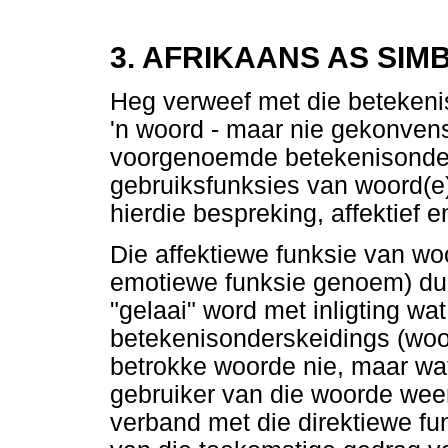
3. AFRIKAANS AS SIM
Heg verweef met die betekeni
'n woord - maar nie gekonvens
voorgenoemde betekenisonders
gebruiksfunksies van woord(e): 
hierdie bespreking, affektief en
Die affektiewe funksie van wo
emotiewe funksie genoem) dui
"gelaai" word met inligting wa
betekenisonderskeidings (wo
betrokke woorde nie, maar wa
gebruiker van die woorde weers
verband met die direktiewe fu