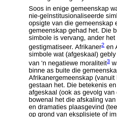
Soos in enige gemeenskap was
nie-geïnstitusionaliseerde si
opsigte van die gemeenskap e
gemeenskap gehad het. Die be
simbole is vervang, ander het 
2
gestigmatiseer. Afrikaner
en A
simbole wat (afgeskaal) gebly
3
van 'n negatiewe moraliteit
wa
binne as buite die gemeenskap
Afrikanergemeenskap (vanuit
gestaan het. Die betekenis en 
afgeskaal (ook as gevolg van 
bowenal het die afskaling van
en dramaties plaasgevind (te
op grond van eksplisiete of im