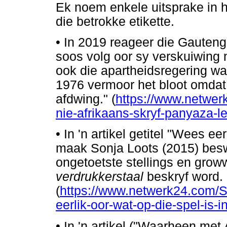
Ek noem enkele uitsprake in h
die betrokke etikette.
•
In 2019 reageer die Gauten
soos volg oor sy verskuiwing 
ook die apartheidsregering wa
1976 vermoor het bloot omdat 
afdwing." (
https://www.netwe
nie-afrikaans-skryf-panyaza-l
•
In 'n artikel getitel "Wees eer
maak Sonja Loots (2015) bes
ongetoetste stellings en grow
verdrukkerstaal
beskryf word.
(
https://www.netwerk24.com/
eerlik-oor-wat-op-die-spel-is-
•
In 'n artikel ("Waarheen met 