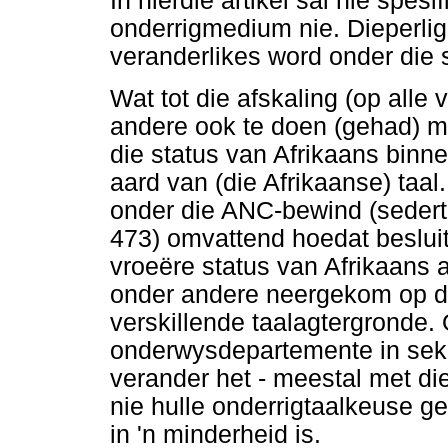
In hierdie artikel sal nie spes
onderrigmedium nie. Dieperli
veranderlikes word onder die 
Wat tot die afskaling (op alle
andere ook te doen (gehad) m
die status van Afrikaans binn
aard van (die Afrikaanse) taal.
onder die ANC-bewind (sedert
473) omvattend hoedat besluit
vroeëre status van Afrikaans a
onder andere neergekom op di
verskillende taalagtergronde. 
onderwysdepartemente in seke
verander het - meestal met die
nie hulle onderrigtaalkeuse ge
in 'n minderheid is.