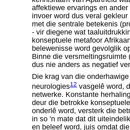
affektiewe ervarings en ander
invoer word dus veral gekleu
met die sentrale betekenis (p
- vir diegene wat taaluitdrukk
konseptuele metafoor Afrikaan
belewenisse word gevolglik op
Binne die versmeltingsruimte 
dus nie anders as negatief ve
Die krag van die onderhawige 
12
neurologies
vasgelê word, d
netwerke. Konstante herhaling
deur die betrokke konseptuele
onderlê word, versterk die be
in so 'n mate dat dit uiteind
en beleef word, juis omdat die