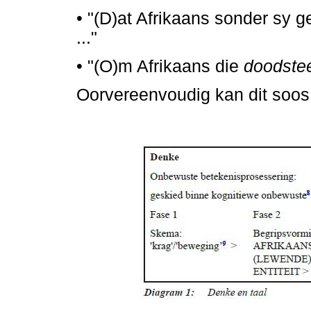
•
"(D)at Afrikaans sonder sy g
..."
•
"(O)m Afrikaans die
doodste
Oorvereenvoudig kan dit soos 