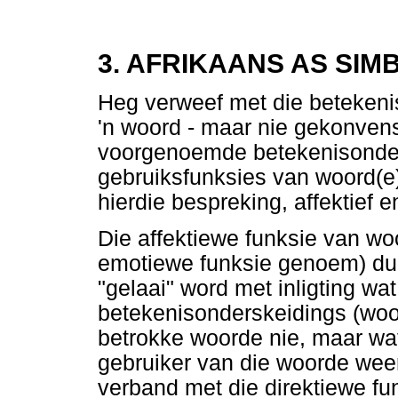
3. AFRIKAANS AS SIM
Heg verweef met die betekeni
'n woord - maar nie gekonvens
voorgenoemde betekenisonders
gebruiksfunksies van woord(e): 
hierdie bespreking, affektief en
Die affektiewe funksie van wo
emotiewe funksie genoem) dui
"gelaai" word met inligting wa
betekenisonderskeidings (wo
betrokke woorde nie, maar wa
gebruiker van die woorde weers
verband met die direktiewe fu