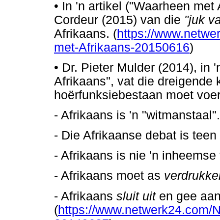
•
In 'n artikel ("Waarheen met 
Cordeur (2015) van die
"juk v
Afrikaans. (
https://www.netw
met-Afrikaans-20150616
)
•
Dr. Pieter Mulder (2014), in 'n
Afrikaans", vat die dreigende 
hoërfunksiebestaan moet voer
- Afrikaans is 'n "witmanstaal".
- Die Afrikaanse debat is teen
- Afrikaans is nie 'n inheemse 
- Afrikaans moet as
verdrukke
- Afrikaans
sluit uit
en gee aan
(
https://www.netwerk24.com/Nu