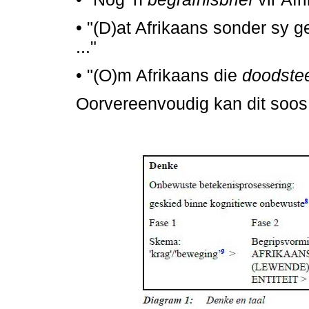
•
"(D)at Afrikaans sonder sy g
..."
•
"(O)m Afrikaans die
doodste
Oorvereenvoudig kan dit soos 