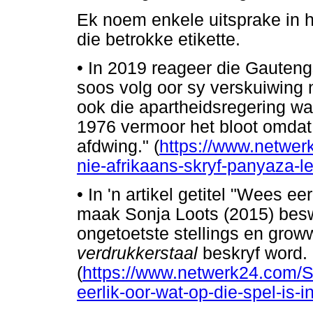
Ek noem enkele uitsprake in h
die betrokke etikette.
•
In 2019 reageer die Gauten
soos volg oor sy verskuiwing 
ook die apartheidsregering wa
1976 vermoor het bloot omdat 
afdwing." (
https://www.netwe
nie-afrikaans-skryf-panyaza-l
•
In 'n artikel getitel "Wees eer
maak Sonja Loots (2015) bes
ongetoetste stellings en grow
verdrukkerstaal
beskryf word.
(
https://www.netwerk24.com/
eerlik-oor-wat-op-die-spel-is-