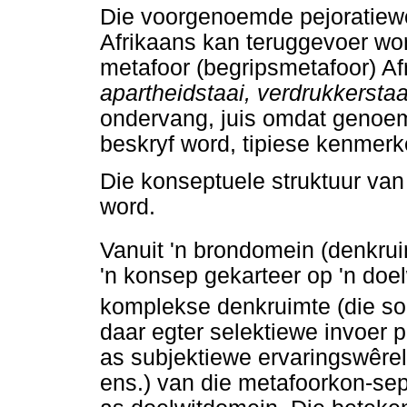
Die voorgenoemde pejoratiewe
Afrikaans kan teruggevoer wor
metafoor (begripsmetafoor) Af
apartheidstaai, verdrukkerstaal
ondervang, juis omdat genoem
beskryf word, tipiese kenmer
Die konseptuele struktuur van
word.
Vanuit 'n brondomein (denkru
'n konsep gekarteer op 'n doel
komplekse denkruimte (die s
daar egter selektiewe invoer p
as subjektiewe ervaringswêrel
ens.) van die metafoorkon-se