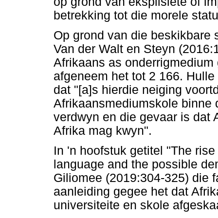
op grond van eksplisiete of im
betrekking tot die morele stat
Op grond van die beskikbare s
Van der Walt en Steyn (2016:1
Afrikaans as onderrigmedium 
afgeneem het tot 2 166. Hulle
dat "[a]s hierdie neiging voort
Afrikaansmediumskole binne 
verdwyn en die gevaar is dat A
Afrika mag kwyn".
In 'n hoofstuk getitel "The ris
language and the possible dem
Giliomee (2019:304-325) die f
aanleiding gegee het dat Afr
universiteite en skole afgeskaa