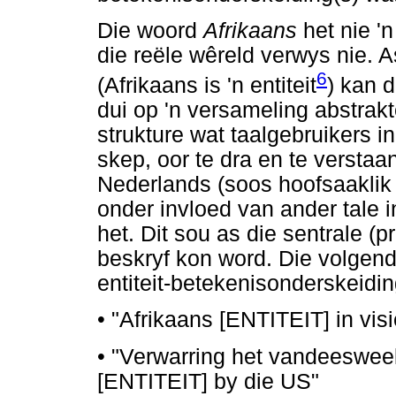
Die woord
Afrikaans
het nie '
die reële wêreld verwys nie. A
6
(Afrikaans is 'n entiteit
) kan d
dui op 'n versameling abstrak
strukture wat taalgebruikers in
skep, oor te dra en te verstaa
Nederlands (soos hoofsaaklik 
onder invloed van ander tale i
het. Dit sou as die sentrale (
beskryf kon word. Die volgend
entiteit-betekenisonderskeidin
•
"Afrikaans [ENTITEIT] in vis
•
"Verwarring het vandeesweek 
[ENTITEIT] by die US"