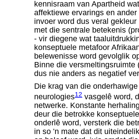
kennisraam van Apartheid wat
affektiewe ervarings en ander
invoer word dus veral gekleu
met die sentrale betekenis (p
- vir diegene wat taaluitdrukk
konseptuele metafoor Afrikaan
belewenisse word gevolglik op
Binne die versmeltingsruimte 
dus nie anders as negatief ve
Die krag van die onderhawige 
12
neurologies
vasgelê word, d
netwerke. Konstante herhaling
deur die betrokke konseptuele
onderlê word, versterk die be
in so 'n mate dat dit uiteind