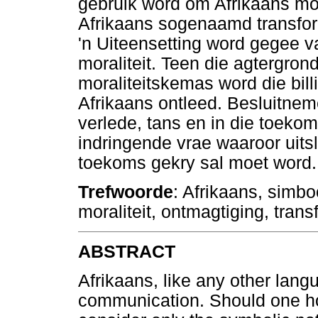
gebruik word om Afrikaans mo
Afrikaans sogenaamd transfor
'n Uiteensetting word gegee v
moraliteit. Teen die agtergron
moraliteitskemas word die bil
Afrikaans ontleed. Besluitneme
verlede, tans en in die toek
indringende vrae waaroor uitsl
toekoms gekry sal moet word.
Trefwoorde
: Afrikaans, simbo
moraliteit, ontmagtiging, trans
ABSTRACT
Afrikaans, like any other lang
communication. Should one ho