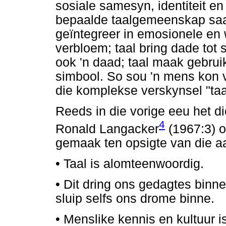
sosiale samesyn, identiteit en
bepaalde taalgemeenskap saam 
geïntegreer in emosionele en w
verbloem; taal bring dade tot s
ook 'n daad; taal maak gebrui
simbool. So sou 'n mens kon 
die komplekse verskynsel "taal
Reeds in die vorige eeu het 
4
Ronald Langacker
(1967:3) o
gemaak ten opsigte van die aa
•
Taal is alomteenwoordig.
•
Dit dring ons gedagtes binne
sluip selfs ons drome binne.
•
Menslike kennis en kultuur is