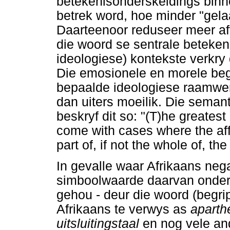
betekenisonderskeidings binn
betrek word, hoe minder "gelaa
Daarteenoor reduseer meer af
die woord se sentrale beteken
ideologiese) kontekste verkry 
Die emosionele en morele begr
bepaalde ideologiese raamwer
dan uiters moeilik. Die seman
beskryf dit so: "(T)he greates
come with cases where the af
part of, if not the whole of, t
In gevalle waar Afrikaans neg
simboolwaarde daarvan onder 
gehou - deur die woord (begri
Afrikaans te verwys as
aparth
uitsluitingstaal
en nog vele an