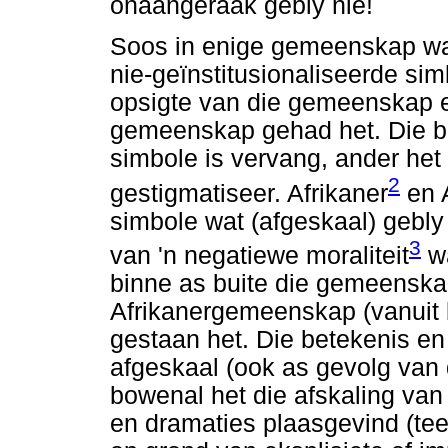
onaangeraak gebly nie!
Soos in enige gemeenskap was
nie-geïnstitusionaliseerde si
opsigte van die gemeenskap e
gemeenskap gehad het. Die be
simbole is vervang, ander het 
2
gestigmatiseer. Afrikaner
en A
simbole wat (afgeskaal) gebly
3
van 'n negatiewe moraliteit
wa
binne as buite die gemeenskap
Afrikanergemeenskap (vanuit
gestaan het. Die betekenis en 
afgeskaal (ook as gevolg van 
bowenal het die afskaling van
en dramaties plaasgevind (te