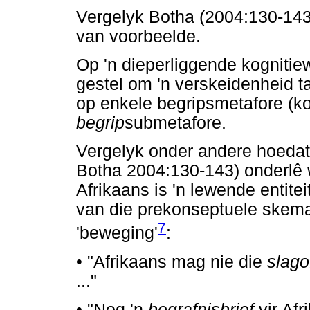
Vergelyk Botha (2004:130-143)
van voorbeelde.
Op 'n dieperliggende kognitiew
gestel om 'n verskeidenheid t
op enkele begripsmetafore (k
begrip
submetafore.
Vergelyk onder andere hoedat
Botha 2004:130-143) onderlê 
Afrikaans is 'n lewende entite
van die prekonseptuele skemat
7
'beweging'
:
•
"Afrikaans mag nie die
slago
..."
•
"Nog 'n
begrafnisbrief
vir Afr