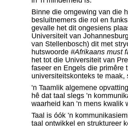
in 'n minderheid is.
Binne die omgewing van die ho
besluitnemers die rol en funk
gevalle het dit ongesiens plaa
Universiteit van Johannesburg)
van Stellenbosch) dit met str
hutswoorde
#Afrikaans must f
het tot die Universiteit van Pre
faseer en Engels die primêre t
universiteitskonteks te maak, 
'n Taamlik algemene opvatting
hê dat taal slegs 'n kommunik
waarheid kan 'n mens kwalik 
Taal is óók 'n kommunikasieme
taal ontwikkel en struktureer k