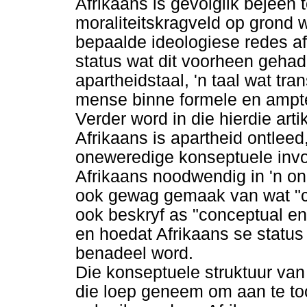
Afrikaans is gevolglik bejeën 
moraliteitskragveld op grond 
bepaalde ideologiese redes afg
status wat dit voorheen gehad
apartheidstaal, 'n taal wat tra
mense binne formele en ampte
Verder word in die hierdie art
Afrikaans is apartheid ontlee
oneweredige konseptuele invo
Afrikaans noodwendig in 'n on
ook gewag gemaak van wat "c
ook beskryf as "conceptual en
en hoedat Afrikaans se status
benadeel word.
Die konseptuele struktuur van
die loep geneem om aan te t