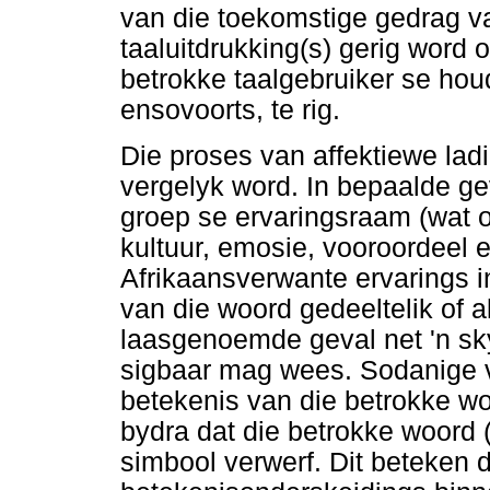
van die toekomstige gedrag v
taaluitdrukking(s) gerig word
betrokke taalgebruiker se hou
ensovoorts, te rig.
Die proses van affektiewe lad
vergelyk word. In bepaalde gev
groep se ervaringsraam (wat o
kultuur, emosie, vooroordeel 
Afrikaansverwante ervarings in
van die woord gedeeltelik of a
laasgenoemde geval net 'n sk
sigbaar mag wees. Sodanige ve
betekenis van die betrokke woo
bydra dat die betrokke woord (b
simbool verwerf. Dit beteken 