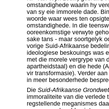
omstandighede waarin hy ver
van sy eie immorele dade. Bi
woorde waar wees ten opsigte
omstandighede. In die teensw
ooreenkomstige verwyte gehoo
sake tans - maar soortgelyk o
vorige Suid-Afrikaanse bedel
ideologiese beskouings was en
met die morele vergrype van 
apartheidstaal) en die hede 
vir transformasie). Verder aa
in meer besonderhede bespre
Die
Suid-Afrikaanse Grondwe
immoraliteite van die verlede
regstellende meganismes daari