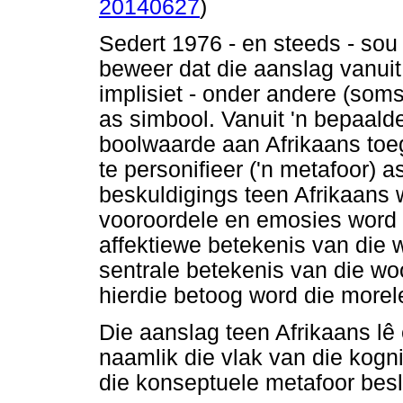
20140627
)
Sedert 1976 - en steeds - sou
beweer dat die aanslag vanuit
implisiet - onder andere (soms 
as simbool. Vanuit 'n bepaald
boolwaarde aan Afrikaans toe
te personifieer ('n metafoor) a
beskuldigings teen Afrikaans 
vooroordele en emosies word d
affektiewe betekenis van die wo
sentrale betekenis van die wo
hierdie betoog word die morel
Die aanslag teen Afrikaans lê 
naamlik die vlak van die kogn
die konseptuele metafoor besl