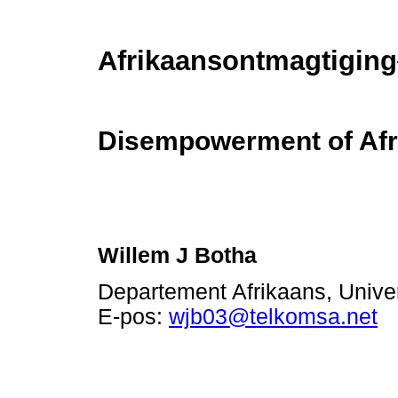
Afrikaansontmagtiging
Disempowerment of Afr
Willem J Botha
Departement Afrikaans, Univer
E-pos:
wjb03@telkomsa.net