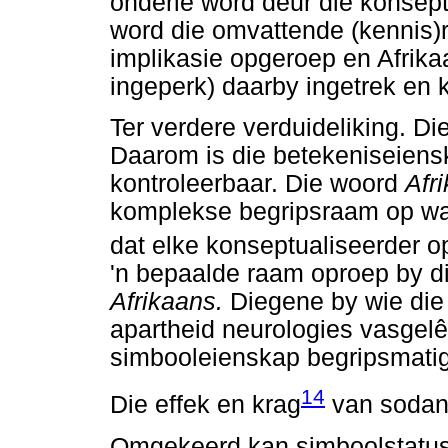
onderlê word deur die konsept
word die omvattende (kennis
implikasie opgeroep en Afrika
ingeperk) daarby ingetrek en 
Ter verdere verduideliking. D
Daarom is die betekeniseiens
kontroleerbaar. Die woord
Afr
komplekse begripsraam op wat 
dat elke konseptualiseerder o
'n bepaalde raam oproep by di
Afrikaans.
Diegene by wie die
apartheid neurologies vasgelê 
simbooleienskap begripsmatig
14
Die effek en krag
van sodani
Omgekeerd kan simboolstatus n