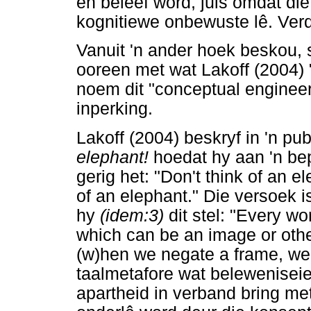
en beleef word, juis omdat die
kognitiewe onbewuste lê. Ver
Vanuit 'n ander hoek beskou, s
ooreen met wat Lakoff (2004)
noem dit "conceptual engineer
inperking.
Lakoff (2004) beskryf in 'n pub
elephant!
hoedat hy aan 'n be
gerig het: "Don't think of an 
of an elephant." Die versoek i
hy
(idem:3)
dit stel: "Every wo
which can be an image or othe
(w)hen we negate a frame, we 
taalmetafore wat belewenise
apartheid in verband bring met