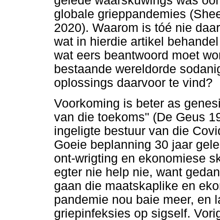
gelede waarskuwings was oor 
globale grieppandemies (She
2020). Waarom is tóé nie daar
wat in hierdie artikel behande
wat eers beantwoord moet wo
bestaande wereldorde sodani
oplossings daarvoor te vind?
Voorkoming is beter as genes
van die toekoms" (De Geus 19
ingeligte bestuur van die Cov
Goeie beplanning 30 jaar gel
ont-wrigting en ekonomiese sk
egter nie help nie, want geda
gaan die maatskaplike en eko
pandemie nou baie meer, en la
griepinfeksies op sigself. Vo