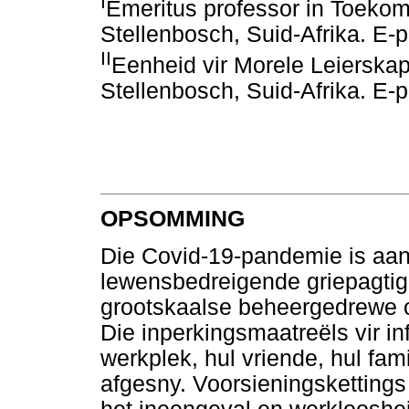
I
Emeritus professor in Toekoms
Stellenbosch, Suid-Afrika. E-
II
Eenheid vir Morele Leierskap,
Stellenbosch, Suid-Afrika. E-
OPSOMMING
Die Covid-19-pandemie is aa
lewensbedreigende griepagtige
grootskaalse beheergedrewe o
Die inperkingsmaatreëls vir i
werkplek, hul vriende, hul fa
afgesny. Voorsieningsketting