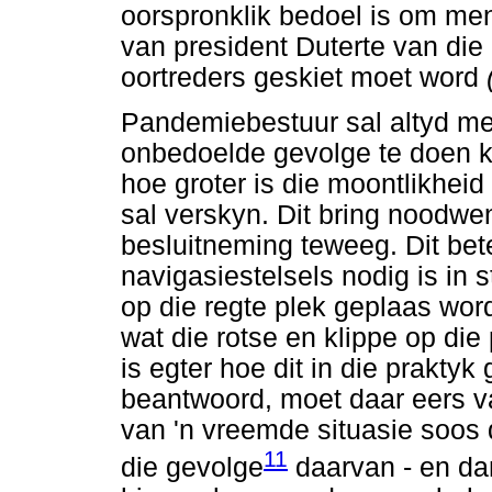
oorspronklik bedoel is om mens
van president Duterte van die 
oortreders geskiet moet word
Pandemiebestuur sal altyd met
onbedoelde gevolge te doen kr
hoe groter is die moontlikhei
sal verskyn. Dit bring noodwe
besluitneming teweeg. Dit bet
navigasiestelsels nodig is in 
op die regte plek geplaas wor
wat die rotse en klippe op di
is egter hoe dit in die prakty
beantwoord, moet daar eers v
van 'n vreemde situasie soos
11
die gevolge
daarvan - en da