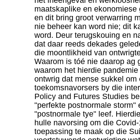
het ineengeval en werklooshei
maatskaplike en ekonomiese g
en dit bring groot verwarring m
nie beheer kan word nie; dit 
word. Deur terugskouing en n
dat daar reeds dekades geled
die moontlikheid van ontwrigt
Waarom is tóé nie daarop ag 
waarom het hierdie pandemie
ontwrig dat mense sukkel om o
toekomsnavorsers by die inter
Policy and Futures Studies be
"perfekte postnormale storm"
"postnormale tye" leef. Hierdi
hulle navorsing om die Covid-
toepassing te maak op die Sui