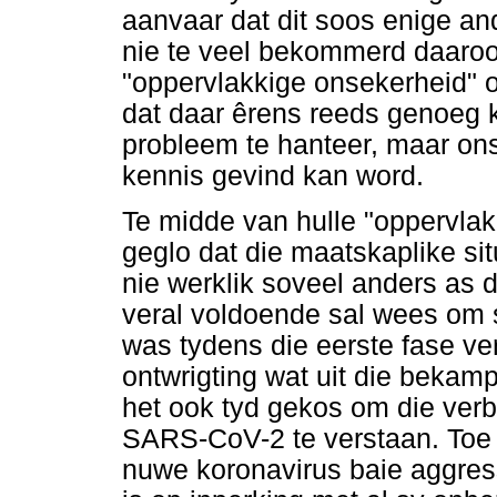
aanvaar dat dit soos enige an
nie te veel bekommerd daaroo
"oppervlakkige onsekerheid" 
dat daar êrens reeds genoeg 
probleem te hanteer, maar on
kennis gevind kan word.
Te midde van hulle "oppervla
geglo dat die maatskaplike si
nie werklik soveel anders as d
veral voldoende sal wees om 
was tydens die eerste fase ve
ontwrigting wat uit die bekamp
het ook tyd gekos om die ver
SARS-CoV-2 te verstaan. Toe 
nuwe koronavirus baie aggress