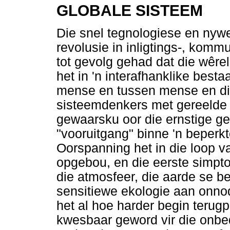
GLOBALE SISTEEM
Die snel tegnologiese en nywe
revolusie in inligtings-, komm
tot gevolg gehad dat die wêrel
het in 'n interafhanklike best
mense en tussen mense en die
sisteemdenkers met gereelde
gewaarsku oor die ernstige g
"vooruitgang" binne 'n beperk
Oorspanning het in die loop v
opgebou, en die eerste simpto
die atmosfeer, die aarde se b
sensitiewe ekologie aan onnod
het al hoe harder begin terugp
kwesbaar geword vir die onbe