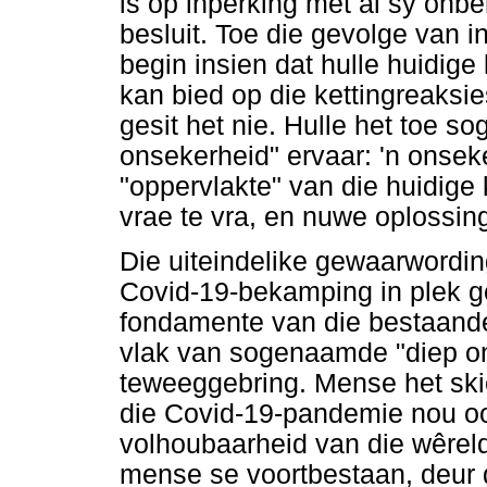
is op inperking met al sy on
besluit. Toe die gevolge van 
begin insien dat hulle huidig
kan bied op die kettingreaksi
gesit het nie. Hulle het toe 
onsekerheid" ervaar: 'n onsek
"oppervlakte" van die huidige
vrae te vra, en nuwe oplossin
Die uiteindelike gewaarwording
Covid-19-bekamping in plek ge
fondamente van die bestaande
vlak van sogenaamde "diep o
teweeggebring. Mense het skie
die Covid-19-pandemie nou oo
volhoubaarheid van die wêrel
mense se voortbestaan, deur 