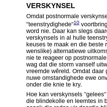
VERSKYNSEL
Omdat postnormale verskynsel
10
"teenstrydighede"
voortbring
word nie. Daar kan slegs daar
verskynsels in al hulle teens
keuses te maak en die beste r
wenslike) alternatiewe uitkoms
nie te reageer op postnormale
wag dat die storm vanself uitw
vreemde wêreld. Omdat daar g
nuwe omstandighede ewe onv
onder die knie te kry.
Hoe kan verskynsels "gelees"
die blindekolle en leemtes in 