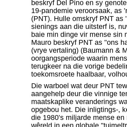
beskryf Del Pino en sy genote 
19-pandemie veroorsaak, as '
(PNT). Hulle omskryf PNT as 
sienings aan die uitsterf is, 
baie min dinge vir mense sin m
Mauro beskryf PNT as "ons ha
(vrye vertaling) (Baumann & Ma
oorgangsperiode waarin mense
terugkeer na die vorige bedeli
toekomsroete haalbaar, volhou
Die warboel wat deur PNT tew
aangehelp deur die vinnige t
maatskaplike veranderings wat
opgebou het. Die inligtings-, 
die 1980's miljarde mense en m
wêreld in een globale "tuimelt