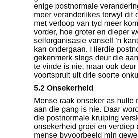
enige postnormale verandering
meer veranderlikes terwyl dit 
met verloop van tyd meer kom
vorder, hoe groter en dieper w
selforganisasie vanself 'n kan
kan ondergaan. Hierdie postn
gekenmerk slegs deur die aan
te vinde is nie, maar ook deur
voortspruit uit drie soorte onk
5.2
Onsekerheid
Mense raak onseker as hulle n
aan die gang is nie. Daar wor
die postnormale kruiping versk
onsekerheid groei en verdiep 
mense byvoorbeeld min gewee