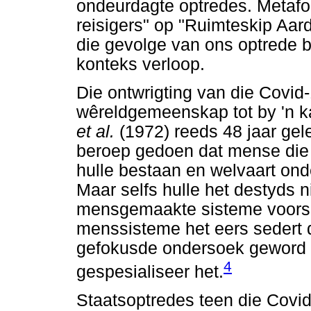
ondeurdagte optredes. Metafo
reisigers" op "Ruimteskip Aar
die gevolge van ons optrede b
konteks verloop.
Die ontwrigting van die Covid-
wêreldgemeenskap tot by 'n k
et al.
(1972) reeds 48 jaar gele
beroep gedoen dat mense die i
hulle bestaan en welvaart ond
Maar selfs hulle het destyds n
mensgemaakte sisteme voorsi
menssisteme het eers sedert 
gefokusde ondersoek geword b
4
gespesialiseer het.
Staatsoptredes teen die Covi