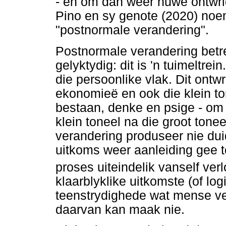
- en om dan weer nuwe ontwrig
Pino en sy genote (2020) noe
"postnormale verandering".
Postnormale verandering betre
gelyktydig: dit is 'n tuimeltrein
die persoonlike vlak. Dit ontw
ekonomieë en ook die klein t
bestaan, denke en psige - om d
klein toneel na die groot ton
verandering produseer nie dui
uitkoms weer aanleiding gee t
proses uiteindelik vanself ver
klaarblyklike uitkomste (of lo
teenstrydighede wat mense ve
daarvan kan maak nie.