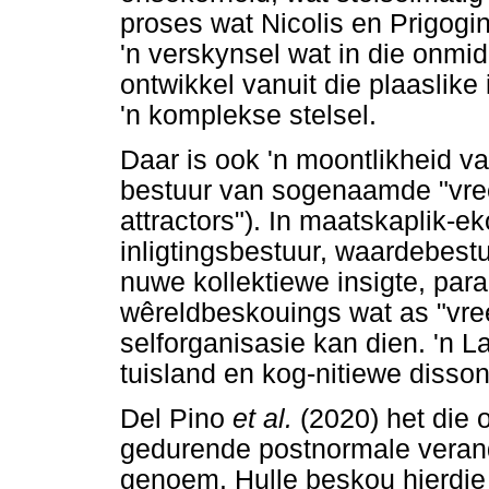
proses wat Nicolis en Prigogin
'n verskynsel wat in die onm
ontwikkel vanuit die plaaslike
'n komplekse stelsel.
Daar is ook 'n moontlikheid va
bestuur van sogenaamde "vre
attractors"). In maatskaplik
inligtingsbestuur, waardebest
nuwe kollektiewe insigte, pa
wêreldbeskouings wat as "vre
selforganisasie kan dien. 'n L
tuisland en kog-nitiewe disso
Del Pino
et al.
(2020) het die 
gedurende postnormale verand
genoem. Hulle beskou hierdie