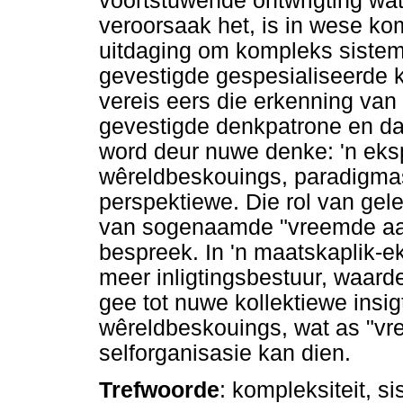
voortstuwende ontwrigting wa
veroorsaak het, is in wese kom
uitdaging om kompleks sistem
gevestigde gespesialiseerde ke
vereis eers die erkenning van
gevestigde denkpatrone en d
word deur nuwe denke: 'n eks
wêreldbeskouings, paradigmas
perspektiewe. Die rol van gele
van sogenaamde "vreemde aanl
bespreek. In 'n maatskaplik
meer inligtingsbestuur, waard
gee tot nuwe kollektiewe ins
wêreldbeskouings, wat as "vr
selforganisasie kan dien.
Trefwoorde
: kompleksiteit, 