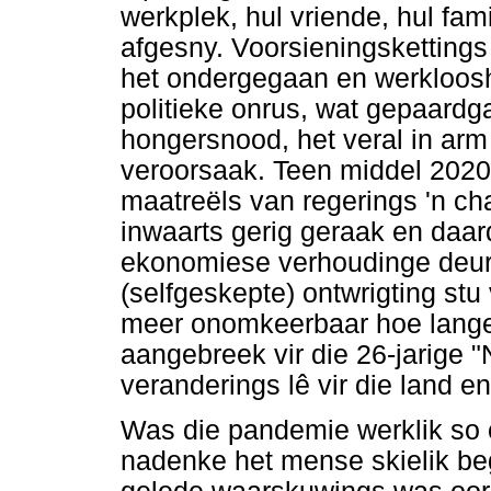
werkplek, hul vriende, hul fa
afgesny. Voorsieningsketting
het ondergegaan en werkloos
politieke onrus, wat gepaard
hongersnood, het veral in arm
veroorsaak. Teen middel 2020
maatreëls van regerings 'n ch
inwaarts gerig geraak en daard
ekonomiese verhoudinge deur
(selfgeskepte) ontwrigting stu
meer onomkeerbaar hoe langer 
aangebreek vir die 26-jarige 
veranderings lê vir die land e
Was die pandemie werklik so
nadenke het mense skielik be