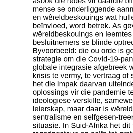
asook die redes vir daardie b
mense se onderliggende aann
en wêreldbeskouings wat hul
beïnvloed, word betrek. As g
wêreldbeskouings en leemtes 
besluitnemers se blinde optr
Byvoorbeeld: die ou orde is ge
strategie om die Covid-19-pan
globale integrasie afgebreek w
krisis te vermy, te vertraag of
het die impak daarvan uiteind
oplossings vir die pandemie te
ideologiese verskille, samewe
leierskap, maar daar is wêre
sentralisme en selfgesen-tree
situasie. In Suid-Afrika het di