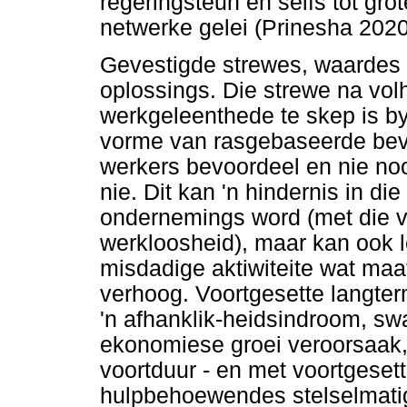
regeringsteun en selfs tot gr
netwerke gelei (Prinesha 2020
Gevestigde strewes, waardes 
oplossings. Die strewe na vol
werkgeleenthede te skep is b
vorme van rasgebaseerde bev
werkers bevoordeel en nie no
nie. Dit kan 'n hindernis in d
ondernemings word (met die 
werkloosheid), maar kan ook l
misdadige aktiwiteite wat maats
verhoog. Voortgesette langte
'n afhanklik-heidsindroom, s
ekonomiese groei veroorsaak,
voortduur - en met voortgesett
hulpbehoewendes stelselmati