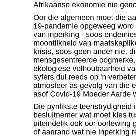
Afrikaanse ekonomie nie geno
Oor die algemeen moet die aan
19-pandemie opgeweeg word t
van inperking - soos endemie
moontlikheid van maatskaplike
krisis, soos geen ander nie, d
mensgesentreerde oogmerke, 
ekologiese volhoubaarheid van
syfers dui reeds op 'n verbeter
atmosfeer as gevolg van die 
asof Covid-19 Moeder Aarde w
Die pynlikste teenstrydigheid 
besluitnemer wat moet kies tu
uiteindelik ook oor oorlewin
of aanrand wat nie inperking r