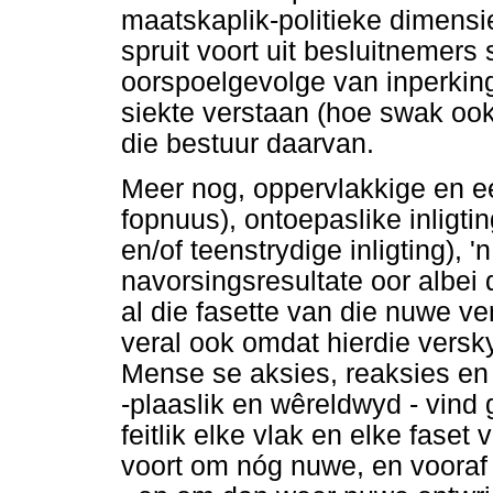
maatskaplik-politieke dimensie
spruit voort uit besluitnemers
oorspoelgevolge van inperking
siekte verstaan (hoe swak ook
die bestuur daarvan.
Meer nog, oppervlakkige en e
fopnuus), ontoepaslike inligti
en/of teenstrydige inligting), 
navorsingsresultate oor albe
al die fasette van die nuwe v
veral ook omdat hierdie versk
Mense se aksies, reaksies en 
-plaaslik en wêreldwyd - vind 
feitlik elke vlak en elke faset
voort om nóg nuwe, en vooraf 