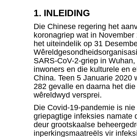
1. INLEIDING
Die Chinese regering het aanva
koronagriep wat in November 
het uiteindelik op 31 Desembe
Wêreldgesondheidsorganisasie
SARS-CoV-2-griep in Wuhan, '
inwoners en die kulturele en
China. Teen 5 Januarie 2020 w
282 gevalle en daarna het die
wêreldwyd versprei.
Die Covid-19-pandemie is nie
griepagtige infeksies namate d
deur grootskaalse beheergedre
inperkingsmaatreëls vir infek