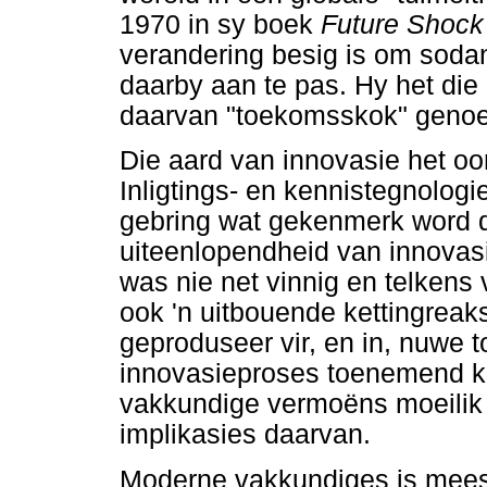
1970 in sy boek
Future Shoc
verandering besig is om soda
daarby aan te pas. Hy het die
daarvan "toekomsskok" geno
Die aard van innovasie het oor
Inligtings- en kennistegnologi
gebring wat gekenmerk word 
uiteenlopendheid van innovasi
was nie net vinnig en telkens
ook 'n uitbouende kettingrea
geproduseer vir, en in, nuwe 
innovasieproses toenemend k
vakkundige vermoëns moeilik 
implikasies daarvan.
Moderne vakkundiges is meest