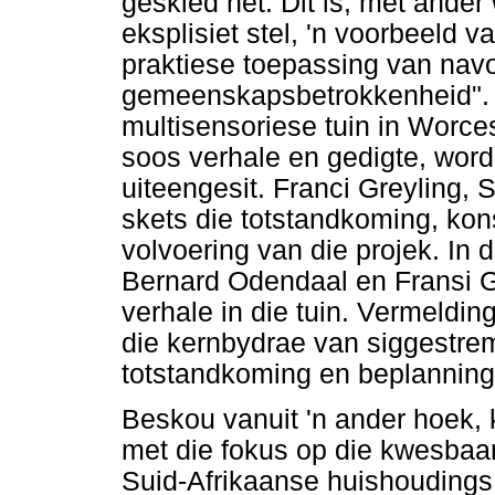
geskied het. Dit is, met ander
eksplisiet stel, 'n voorbeeld 
praktiese toepassing van nav
gemeenskapsbetrokkenheid". 
multisensoriese tuin in Worcest
soos verhale en gedigte, word i
uiteengesit. Franci Greyling,
skets die totstandkoming, kons
volvoering van die projek. In 
Bernard Odendaal en Fransi Gr
verhale in die tuin. Vermeldi
die kernbydrae van siggestre
totstandkoming en beplanning 
Beskou vanuit 'n ander hoek,
met die fokus op die kwesbaar
Suid-Afrikaanse huishoudings en