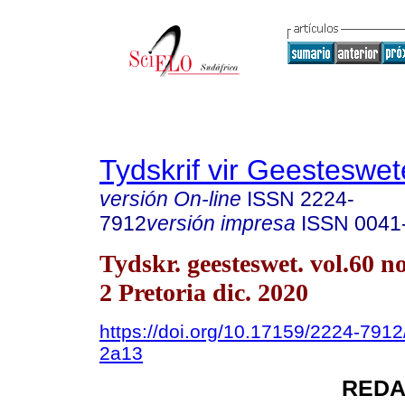
Tydskrif vir Geesteswe
versión On-line
ISSN
2224-
7912
versión impresa
ISSN
0041
Tydskr. geesteswet. vol.60 no
2 Pretoria dic. 2020
https://doi.org/10.17159/2224-791
2a13
REDA