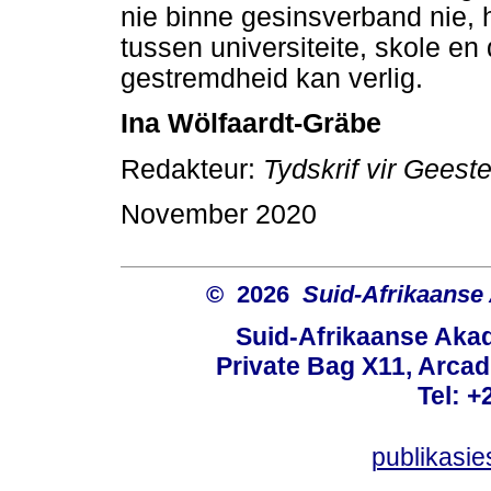
nie binne gesinsverband nie,
tussen universiteite, skole e
gestremdheid kan verlig.
Ina Wölfaardt-Gräbe
Redakteur:
Tydskrif vir Gees
November 2020
© 2026
Suid-Afrikaanse
Suid-Afrikaanse Aka
Private Bag X11, Arcadi
Tel: +
publikasi