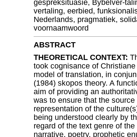
gespreksituasie, Bybelver-tal
vertaling, eerbied, funksionali
Nederlands, pragmatiek, solida
voornaamwoord
ABSTRACT
THEORETICAL CONTEXT:
Th
took cognisance of Christiane 
model of translation, in conju
(1984) skopos theory. A function
aim of providing an authoritativ
was to ensure that the source 
representation of the culture(s)
being understood clearly by th
regard of the text genre of the
narrative, poetry, prophetic en