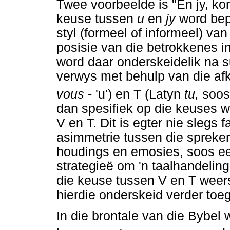
Twee voorbeelde is "En jy, kom
keuse tussen
u
en
jy
word bep
styl (formeel of informeel) van
posisie van die betrokkenes in 
word daar onderskeidelik na s
verwys met behulp van die afk
vous
- 'u') en T (Latyn
tu,
soos 
dan spesifiek op die keuses 
V en T. Dit is egter nie slegs f
asimmetrie tussen die spreke
houdings en emosies, soos eerb
strategieë om 'n taalhandeling 
die keuse tussen V en T weers
hierdie onderskeid verder toeg
In die brontale van die Bybel 