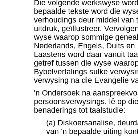
Die volgende werkswyse word 
bepaalde tekste word die wyse
verhoudings deur middel va
uitdruk, geïllustreer. Vervolg
wyse waarop sommige genealo
Nederlands, Engels, Duits en
Laastens word daar vanuit taal
getref tussen die wyse waaro
Bybelvertalings sulke verwysi
verwysing na die Evangelie v
'n Ondersoek na aanspreekvor
persoonsverwysings, lê op die
benaderings tot taalstudie:
(a) Diskoersanalise, deur
van 'n bepaalde uiting ko