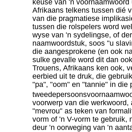
keuse van 'n voornaamwoord u
Afrikaans telkens tussen dié
van die pragmatiese implikasi
tussen die rolspelers word we
wyse van 'n sydelingse, of de
naamwoordstuk, soos "u slavin
die aangesprokene (en ook na 
sulke gevalle word dit dan ook
Trouens, Afrikaans ken ook, ve
eerbied uit te druk, die geb
"pa", "oom" en "tannie" in die 
tweedepersoonsvoornaamwoo
voorwerp van die werkwoord, a
"mevrou" as teken van formalite
vorm of 'n V-vorm te gebruik, 
deur 'n oorweging van 'n aant