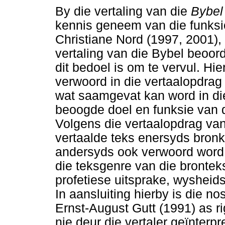
By die vertaling van die
Bybel
kennis geneem van die funksi
Christiane Nord (1997, 2001)
vertaling van die Bybel beoor
dit bedoel is om te vervul. Hie
verwoord in die vertaalopdrag 
wat saamgevat kan word in di
beoogde doel en funksie van d
Volgens die vertaalopdrag va
vertaalde teks enersyds bronk
andersyds ook verwoord word 
die teksgenre van die bronteks
profetiese uitsprake, wysheidsl
In aansluiting hierby is die no
Ernst-August Gutt (1991) as r
nie deur die vertaler geïnterpr