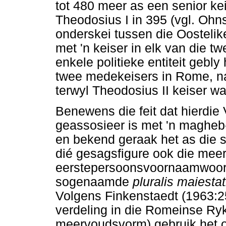
tot 480 meer as een senior kei
Theodosius I in 395 (vgl. Ohn
onderskei tussen die Oosteli
met 'n keiser in elk van die t
enkele politieke entiteit gebl
twee medekeisers in Rome, naa
terwyl Theodosius II keiser wa
Benewens die feit dat hierdi
geassosieer is met 'n magheb
en bekend geraak het as di
dié gesagsfigure ook die mee
eerstepersoonsvoornaamwoord
sogenaamde
pluralis maiesta
Volgens Finkenstaedt (1963:25
verdeling in die Romeinse Ry
meervoudsvorm) gebruik het om