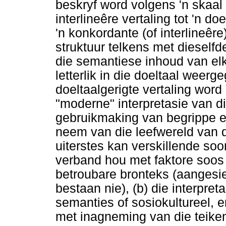
beskryf word volgens 'n skaa
interlineêre vertaling tot 'n do
'n konkordante (of interlineêre
struktuur telkens met dieselfd
die semantiese inhoud van elk
letterlik in die doeltaal weerg
doeltaalgerigte vertaling word
"moderne" interpretasie van di
gebruikmaking van begrippe en
neem van die leefwereld van d
uiterstes kan verskillende soo
verband hou met faktore soos
betroubare bronteks (aangesie
bestaan nie), (b) die interpret
semanties of sosiokultureel, en
met inagneming van die teiken