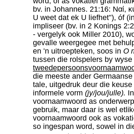
word, óf as vokatief grammati
bv. in Johannes. 21:16:
Ναί
,
κ
U weet dat ek U liefhet"), óf 
impliseer (bv. in 2 Konings 
- vergelyk ook Miller 2010), w
gevalle weergegee met behulp
en 'n uitroepteken, soos in
O 
tussen die rolspelers by wyse
tweedepersoonsvoornaamwoo
die meeste ander Germaanse 
tale, uitgedruk deur die keus
informele vorm
(jy/jou/julle).
I
voornaamwoord as onderwerp, 
gebruik, maar daar is wel etli
voornaamwoord ook as vokatief
so ingespan word, sowel in di