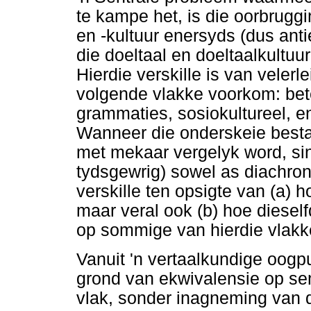
te kampe het, is die oorbruggi
en -kultuur enersyds (dus ant
die doeltaal en doeltaalkultuu
Hierdie verskille is van veler
volgende vlakke voorkom: bet
grammaties, sosiokultureel, e
Wanneer die onderskeie besta
met mekaar vergelyk word, si
tydsgewrig) sowel as diachroni
verskille ten opsigte van (a) 
maar veral ook (b) hoe dieselfd
op sommige van hierdie vlakke
Vanuit 'n vertaalkundige oogpu
grond van ekwivalensie op se
vlak, sonder inagneming van d