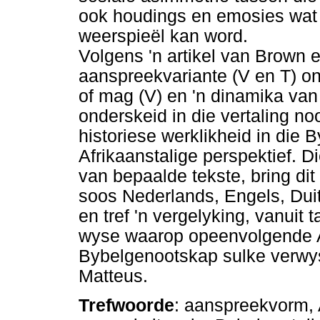
ook houdings en emosies wat 
weerspieël kan word.
Volgens 'n artikel van Brown 
aanspreekvariante (V en T) on
of mag (V) en 'n dinamika van s
onderskeid in die vertaling no
historiese werklikheid in die 
Afrikaanstalige perspektief. Die
van bepaalde tekste, bring di
soos Nederlands, Engels, Dui
en tref 'n vergelyking, vanuit 
wyse waarop opeenvolgende Af
Bybelgenootskap sulke verwys
Matteus.
Trefwoorde
: aanspreekvorm, 