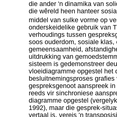
die ander 'n dinamika van sol
die wêreld heen hanteer sosial
middel van sulke vorme op ve
onderskeidelike gebruik van T
verhoudings tussen gespreksg
soos ouderdom, sosiale klas,
gemeensaamheid, afstandigheid
uitdrukking van gemoedstemmi
sisteem is gedemonstreer deur
vloeidiagramme opgestel het 
besluitnemingsproses grafies v
gespreksgenoot aanspreek in
reeds vir sinchroniese aanspr
diagramme opgestel (vergely
1992), maar die gesprek-situa
vertaal is, vereis 'n transposi