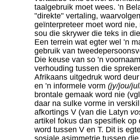
taalgebruik moet wees. 'n Bela
"direkte" vertaling, waarvolgen
geïnterpreteer moet word nie,
sou die skrywer die teks in di
Een terrein wat egter wel 'n m
gebruik van tweedepersoons
Die keuse van so 'n voornaam
verhouding tussen die spreker
Afrikaans uitgedruk word deur
en 'n informele vorm
(jy/jou/ju
brontale gemaak word nie (vgl.
daar na sulke vorme in verski
afkortings V (van die Latyn
v
artikel fokus dan spesifiek o
word tussen V en T. Dit is egte
sosiale asimmetrie tussen di