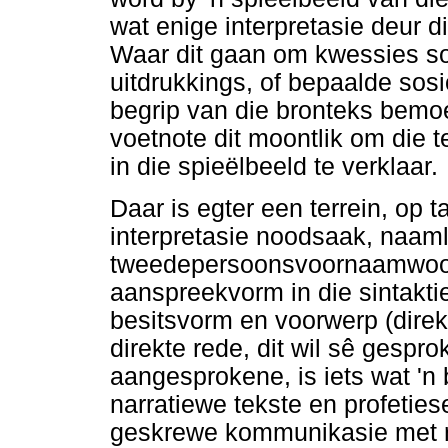
wat enige interpretasie deur d
Waar dit gaan om kwessies so
uitdrukkings, of bepaalde sosio
begrip van die bronteks bemoe
voetnote dit moontlik om die t
in die spieëlbeeld te verklaar.
Daar is egter een terrein, op 
interpretasie noodsaak, naaml
tweedepersoonsvoornaamwoor
aanspreekvorm in die sintakti
besitsvorm en voorwerp (direk 
direkte rede, dit wil sê gesp
aangesprokene, is iets wat 'n
narratiewe tekste en profeties
geskrewe kommunikasie met ro