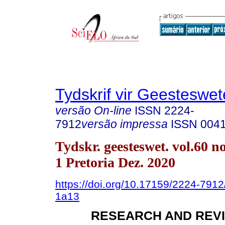
Tydskrif vir Geesteswe
versão On-line
ISSN
2224-
7912
versão impressa
ISSN
004
Tydskr. geesteswet. vol.60 no
1 Pretoria Dez. 2020
https://doi.org/10.17159/2224-791
1a13
RESEARCH AND REVI