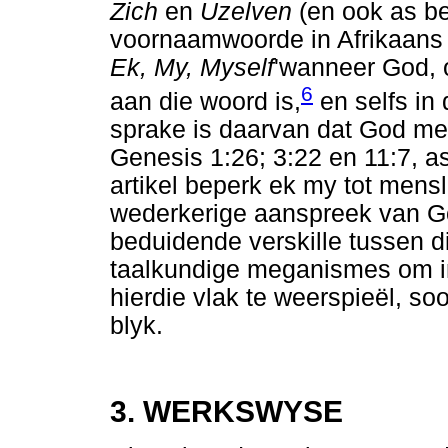
Zich
en
Uzelven
(en ook as b
voornaamwoorde in Afrikaans
Ek, My, Myself
'wanneer God, o
6
aan die woord is,
en selfs in
sprake is daarvan dat God met
Genesis 1:26; 3:22 en 11:7, as
artikel beperk ek my tot mensl
wederkerige aanspreek van G
beduidende verskille tussen di
taalkundige meganismes om i
hierdie vlak te weerspieël, so
blyk.
3. WERKSWYSE