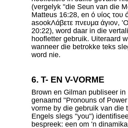
(vergelyk "die Seun van die 
Matteus 16:28, en
ό
υίος
του
asook
Λάβετε
πνευμα
άγιον
, '
20:22), word daar in die verta
hoofletter gebruik. Uiteraard 
wanneer die betrokke teks sl
word nie.
6. T- EN V-VORME
Brown en Gilman publiseer in
genaamd "Pronouns of Power an
vorme by die gebruik van di
Engels slegs "you") identifisee
bespreek: een om 'n dinamika 