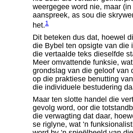
weergegee word nie, maar (in 
aanspreek, as sou die skrywer 
1
het.
Dit beteken dus dat, hoewel di
die Bybel ten opsigte van die 
die vertaalde teks dieselfde st
Meer omvattende funksie, wat 
grondslag van die geloof van d
op die praktiese benutting van d
die individuele bestudering d
Maar ten slotte handel die ver
gevolg word, oor die totstandb
die verwagting dat daar, hoe
se riglyne, wat 'n funksionalis
word by 'n spieëlbeeld van die b