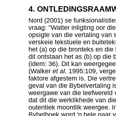
4. ONTLEDINGSRAAM
Nord (2001) se funksionalistie
vraag: "Watter inligting oor di
opsigte van die vertaling van s
verskeie tekstuele en buitetek
het (a) op die bronteks en d
dit ontstaan het as (b) op die
(idem: 36). Dit kan weergegee 
(Walker
et al.
1995:109, verg
faktore afgestem is. Die vertr
geval van die Bybelvertaling i
weergawe van die leefwereld 
dat dit die werklikhede van die
outentiek moontlik weergee. In 
Bybelboek word 'n hele paar va