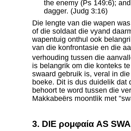
the enemy (Ps 149:6); and
dagger. (Judg 3:16)
Die lengte van die wapen was 
of die soldaat die vyand daarm
wapentuig onthul ook belangrik
van die konfrontasie en die aa
verhouding tussen die aanvalle
is belangrik om die konteks te
swaard gebruik is, veral in di
boeke. Dit is dus duidelik dat 
behoort te word tussen die ver
Makkabeërs moontlik met "swa
3. DIE
ρομφαία
AS SW