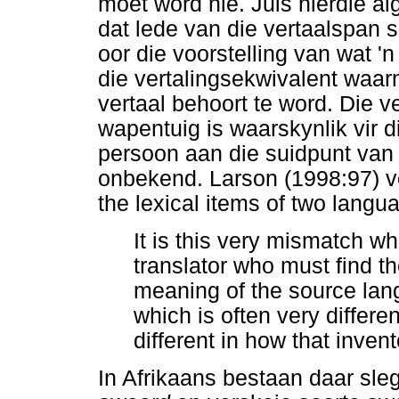
moet word nie. Juis hierdie a
dat lede van die vertaalspan 
oor die voorstelling van wat '
die vertalingsekwivalent waa
vertaal behoort te word. Die v
wapentuig is waarskynlik vir
persoon aan die suidpunt van A
onbekend. Larson (1998:97) 
the lexical items of two langu
It is this very mismatch wh
translator who must find 
meaning of the source lan
which is often very differen
different in how that inven
In Afrikaans bestaan daar sle