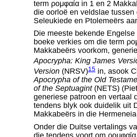
term
ρομφαία
in 1 en 2 Makka
die oorloë en veldslae tussen
Seleukiede en Ptolemeërs aan
Die meeste bekende Engelse v
boeke verkies om die term
ρο
Makkabeërs voorkom, generies 
Apocrypha: King James Vers
15
Version
(NRSV)
in, asook C
Apocrypha of the Old Testam
of the Septuagint
(NETS) (Pie
generiese patroon en vertaal 
tendens blyk ook duidelik ui
Makkabeërs in die Hermeneia
Onder die Duitse vertalings v
die tendens voort om
ρομφαία