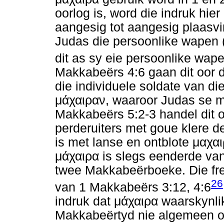
oorlog is, word die indruk hie
aangesig tot aangesig plaasv
Judas die persoonlike wapen 
dit as sy eie persoonlike wape
Makkabeërs 4:6 gaan dit oor 
die individuele soldate van d
μάχαιραν
, waaroor Judas se m
Makkabeërs 5:2-3 handel dit o
perderuiters met goue klere d
is met lanse en ontblote
μαχα
μάχαιρα
is slegs eenderde van
twee Makkabeërboeke. Die fre
26
van 1 Makkabeërs 3:12, 4:6
indruk dat
μάχαιρα
waarskynlik
Makkabeërtyd nie algemeen on