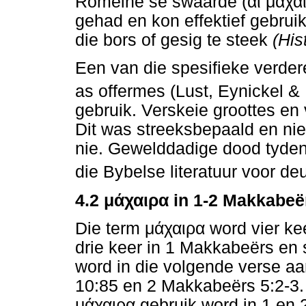
Romeine se swaarde (
αϊ
μαχαί
gehad en kon effektief gebrui
die bors of gesig te steek
(His
Een van die spesifieke verder
as offermes (Lust, Eynickel &
gebruik. Verskeie groottes e
Dit was streeksbepaald en ni
nie. Gewelddadige dood tydens
die Bybelse literatuur voor de
4.2
μάχαιρα
in 1-2 Makkabeë
Die term
μάχαιρα
word vier ke
drie keer in 1 Makkabeërs en 
word in die volgende verse aa
10:85 en 2 Makkabeërs 5:2-3.
μάχαιρα
gebruik word in 1 en