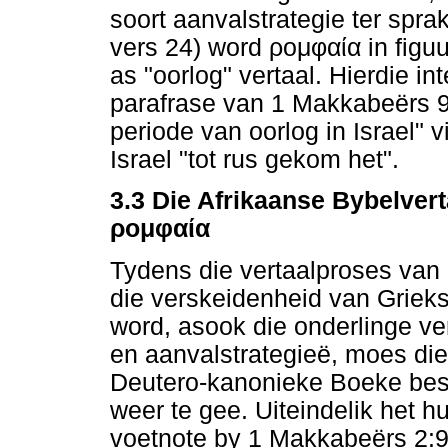
soort aanvalstrategie ter spr
vers 24) word
ρομφαία
in figu
as "oorlog" vertaal. Hierdie in
parafrase van 1 Makkabeërs 9:
periode van oorlog in Israel" v
Israel "tot rus gekom het".
3.3 Die Afrikaanse Bybelvert
ρομφαία
Tydens die vertaalproses van
die verskeidenheid van Grieks
word, asook die onderlinge ve
en aanvalstrategieë, moes di
Deutero-kanonieke Boeke bes
weer te gee. Uiteindelik het hu
voetnote by 1 Makkabeërs 2:9 e