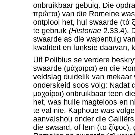
onbruikbaar gebuig. Die opdrag
πρώται
) van die Romeine was
ontplooi het, hul swaarde (
τά
te gebruik
(Historiae
2.33.4). 
swaarde as die wapentuig van
kwaliteit en funksie daarvan, k
Uit Polibius se verdere beskry
swaarde (
μάχαιραι
) en die Ro
veldslag duidelik van mekaar v
onderskeid soos volg: Nadat di
μαχαίραι
) onbruikbaar teen di
het, was hulle magteloos en 
te val nie. Kaphoue was volge
aanvalshou onder die Galliërs
die swaard, of lem (
το
ξίφος
),