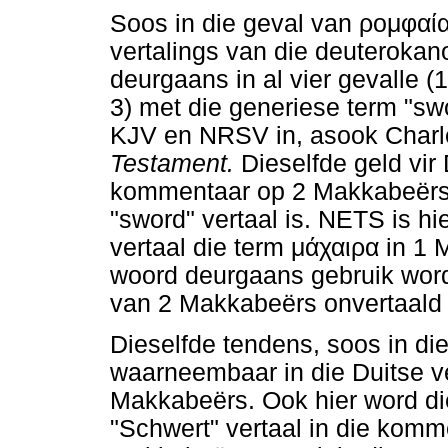
Soos in die geval van
ρομφαί
vertalings van die deuteroka
deurgaans in al vier gevalle (
3) met die generiese term "swor
KJV en NRSV in, asook Charl
Testament.
Dieselfde geld vi
kommentaar op 2 Makkabeërs
"sword" vertaal is. NETS is hi
vertaal die term
μάχαιρα
in 1 
woord deurgaans gebruik word,
van 2 Makkabeërs onvertaald 
Dieselfde tendens, soos in di
waarneembaar in die Duitse v
Makkabeërs. Ook hier word di
"Schwert" vertaal in die komme