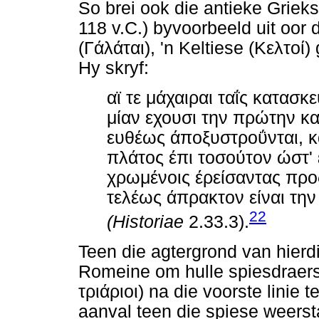
So brei ook die antieke Griek
118 v.C.) byvoorbeeld uit oor 
(
Γάλάται
), 'n Keltiese (
Κελτοί
)
Hy skryf:
αϊ
τε
μάχαιραι
ταΐς
κατασκε
μίαν
εχουσι
την
πρώτην
κ
ευθέως
άποξυστροΰνται
,
κ
πλάτος
έπι
τοσούτον
ώστ
'
χρωμένοις
έρείσαντας
προ
τελέως
άπρακτον
είναι
την
22
(Historiae
2.33.3).
Teen die agtergrond van hierdi
Romeine om hulle spiesdraers v
τριάριοι
) na die voorste linie t
aanval teen die spiese weerst