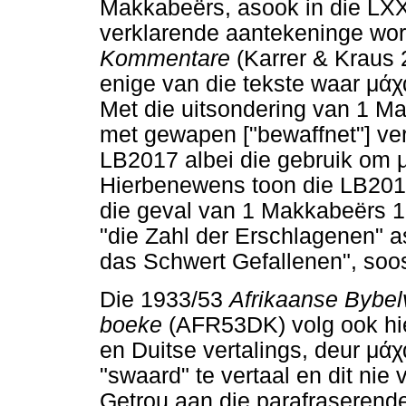
Makkabeërs, asook in die LXX
verklarende aantekeninge wor
Kommentare
(Karrer & Kraus
enige van die tekste waar
μάχ
Met die uitsondering van 1 Ma
met gewapen ["bewaffnet"] ver
LB2017 albei die gebruik om
Hierbenewens toon die LB2017 
die geval van 1 Makkabeërs 1
"die Zahl der Erschlagenen" as
das Schwert Gefallenen", soos
Die 1933/53
Afrikaanse Bybel
boeke
(AFR53DK) volg ook hie
en Duitse vertalings, deur
μάχ
"swaard" te vertaal en dit nie
Getrou aan die parafraserende