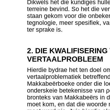
Dikwels het die kundiges hull
terreine bevind. So het die v
staan gekom voor die onbeken
tegnologie, meer spesifiek, v
ter sprake is.
2. DIE KWALIFISERIN
VERTAALPROBLEEM
Hierdie bydrae het ten doel o
vertaalproblematiek betreffen
Makkabeërboeke onder die loe
onderskeie betekenisse van
ρ
bronteks van Makkabeërs in di
moet kom, en dat die woorde 