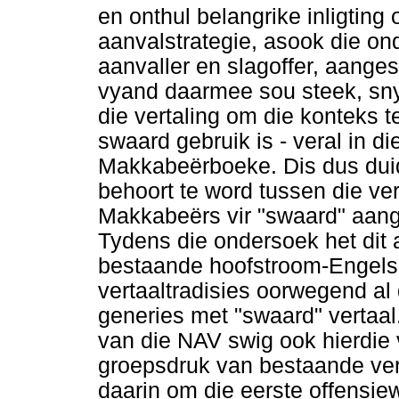
en onthul belangrike inligting
aanvalstrategie, asook die on
aanvaller en slagoffer, aangesi
vyand daarmee sou steek, sny o
die vertaling om die konteks t
swaard gebruik is - veral in di
Makkabeërboeke. Dis dus duide
behoort te word tussen die ver
Makkabeërs vir "swaard" aan
Tydens die ondersoek het dit 
bestaande hoofstroom-Engelse
vertaaltradisies oorwegend al 
generies met "swaard" vertaal
van die NAV swig ook hierdie 
groepsdruk van bestaande ver
daarin om die eerste offensiew