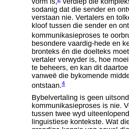
vorm is,
verdiep die komplek
sodanig dat die sender en on
verstaan nie. Vertalers en tol
kloof tussen die sender en on
kommunikasieproses te oorbr
besondere vaardig-hede en ke
bronteks én die doelteks moet
vertaler verwyder is, hoe moei
te beheers, en kan dit daartoe 
vanweë die bykomende midde
4
ontstaan.
Bybelvertaling is geen uitsonde
kommunikasieproses is nie. Ve
tussen twee wyd uiteenlopende
linguistiese kontekste. Wat d