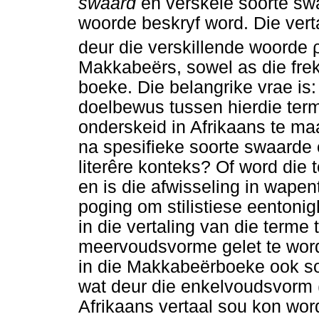
swaard
en verskeie soorte sw
woorde beskryf word. Die vert
deur die verskillende woorde
Makkabeërs, sowel as die frek
boeke. Die belangrike vrae is:
doelbewus tussen hierdie term
onderskeid in Afrikaans te m
na spesifieke soorte swaarde en
literêre konteks? Of word die
en is die afwisseling in wapen
poging om stilistiese eentoni
in die vertaling van die terme
meervoudsvorme gelet te word
in die Makkabeërboeke ook s
wat deur die enkelvoudsvorm 
Afrikaans vertaal sou kon wor