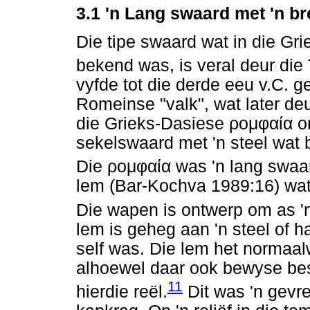
3.1 'n Lang swaard met 'n b
Die tipe swaard wat in die G
bekend was, is veral deur die 
vyfde tot die derde eeu v.C. g
Romeinse "valk", wat later de
die Grieks-Dasiese
ρομφαία
on
sekelswaard met 'n steel wat 
Die
ρομφαία
was 'n lang swaa
lem (Bar-Kochva 1989:16) wat 
Die wapen is ontwerp om as '
lem is geheg aan 'n steel of h
self was. Die lem het normaa
alhoewel daar ook bewyse bes
11
hierdie reël.
Dit was 'n gevr