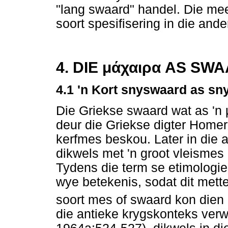
"lang swaard" handel. Die mee
soort spesifisering in die and
4. DIE
μάχαιρα
AS SWA
4.1 'n Kort snyswaard as sn
Die Griekse swaard wat as 'n
deur die Griekse digter Homer
kerfmes beskou. Later in die a
dikwels met 'n groot vleismes 
Tydens die term se etimologies
wye betekenis, sodat dit mett
soort mes of swaard kon dien - 
die antieke krygskonteks verw