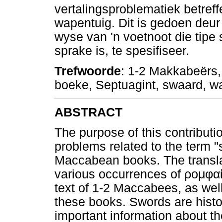
vertalingsproblematiek betref
wapentuig. Dit is gedoen deur
wyse van 'n voetnoot die tipe
sprake is, te spesifiseer.
Trefwoorde
: 1-2 Makkabeërs
boeke, Septuagint, swaard, wa
ABSTRACT
The purpose of this contributio
problems related to the term 
Maccabean books. The transla
various occurrences of
ρομφα
text of 1-2 Maccabees, as well
these books. Swords are histor
important information about th