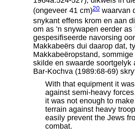
1964a:524-527), dikwels in di
20
(ongeveer 41 cm)
waarvan d
snykant effens krom en aan di
om as 'n snywapen eerder as 
gespesifiseerde navorsing oor
Makkabeërs dui daarop dat, ty
Makkabeëropstand, sommige 
skilde en swaarde soortgelyk a
Bar-Kochva (1989:68-69) skry
With that equipment it was
against semi-heavy forces,
it was not enough to make p
terrain against heavy troo
easily prevent the Jews f
combat.