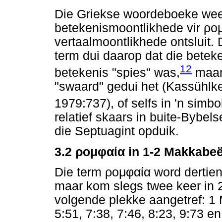
Die Griekse woordeboeke weer
betekenismoontlikhede vir
ρο
vertaalmoontlikhede ontsluit. 
term dui daarop dat die betek
12
betekenis "spies" was,
maar 
"swaard" gedui het (Kassühl
1979:737), of selfs in 'n simbo
relatief skaars in buite-Bybelse
die Septuagint opduik.
3.2
ρομφαία
in 1-2 Makkabeë
Die term
ρομφαία
word dertien
maar kom slegs twee keer in 
volgende plekke aangetref: 1 
5:51, 7:38, 7:46, 8:23, 9:73 e