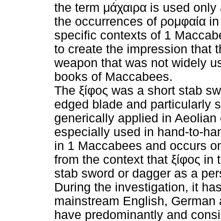
the term
μάχαιρα
is used only a
the occurrences of
ρομφαία
in
specific contexts of 1 Maccab
to create the impression that 
weapon that was not widely us
books of Maccabees.
The
ξίφος
was a short stab sw
edged blade and particularly 
generically applied in Aeolian 
especially used in hand-to-h
in 1 Maccabees and occurs onl
from the context that
ξίφος
in 
stab sword or dagger as a pe
During the investigation, it ha
mainstream English, German an
have predominantly and consist