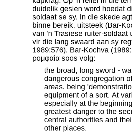
kapkrag. Op 'n reliëf in die 
duidelik gesien word hoedat d
soldaat se sy, in die skede ag
binne bereik, uitsteek (Bar-K
van 'n Trasiese ruiter-soldaat 
vir die lang swaard aan sy re
1989:576). Bar-Kochva (1989:1
ρομφαία
soos volg:
the broad, long sword - wa
dangerous congregation of
areas, being 'demonstration
equipment of a sort. At var
especially at the beginnin
greatest danger to the secu
central authorities and th
other places.