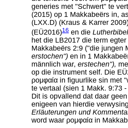
generies met "Schwert" te vert
(2015) op 1 Makkabeërs in, a
(LXX.D) (Kraus & Karrer 2009)
16
(EÜ2016)
en die
Lutherbibe
het die LB2017 die term egter 
Makkabeërs 2:9 ("die jungen 
erstochen")
en in 1 Makkabeër
männlich war,
erstechen"),
me
op die instrument self. Die E
ρομφαία
in figuurlike sin met 
te vertaal (sien 1 Makk. 9:73 -
Dit is opvallend dat daar gee
enigeen van hierdie verwysing
Erläuterungen und Komment
word waar
ρομφαία
in Makkab