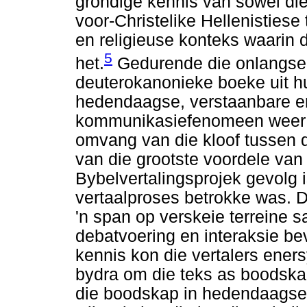
grondige kennis van sowel die
voor-Christelike Hellenistiese 
en religieuse konteks waarin
5
het.
Gedurende die onlangse v
deuterokanonieke boeke uit hu
hedendaagse, verstaanbare en 
kommunikasiefenomeen weer e
omvang van die kloof tussen d
van die grootste voordele van 
Bybelvertalingsprojek gevolg i
vertaalproses betrokke was. 
'n span op verskeie terreine
debatvoering en interaksie be
kennis kon die vertalers eners
bydra om die teks as boodska
die boodskap in hedendaagse,