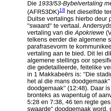
Die
1933/53-Bybelvertaling m
18
(AFR53DK)
het dieselfde t
Duitse vertalings hierbo deur
"swaard" te vertaal. Andersyd
vertaling van die
Apokriewe
(
telkens eerder die algemene s
parafrasevorm te kommunikeer 
vertaling aan te bied. Dit lei d
algemene stellings oor spesi
die gedetailleerde, feitelike 
in 1 Makkabeërs is: "Die stadi
het al die mans doodgemaak" (5
doodgemaak" (12:48). Daar i
bronteks as wapentuig of aanva
5:28 en 7:38, 46 ten regte ge
swaarde" doodgemaak word, on