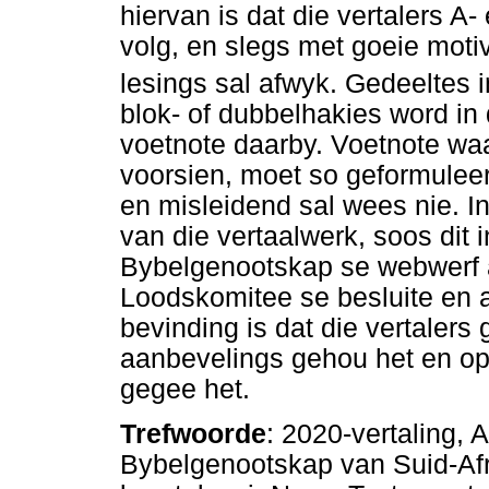
hiervan is dat die vertalers A
volg, en slegs met goeie mot
lesings sal afwyk. Gedeeltes i
blok- of dubbelhakies word in
voetnote daarby. Voetnote waari
voorsien, moet so geformuleer 
en misleidend sal wees nie. In
van die vertaalwerk, soos dit i
Bybelgenootskap se webwerf 
Loodskomitee se besluite en a
bevinding is dat die vertalers 
aanbevelings gehou het en op 
gegee het.
Trefwoorde
: 2020-vertaling, 
Bybelgenootskap van Suid-Afri