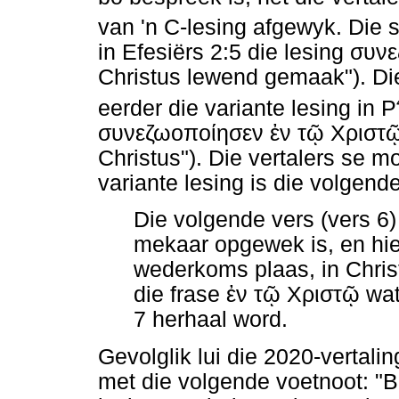
van 'n C-lesing afgewyk. Die
in Efesiërs 2:5 die lesing
συνε
Christus lewend gemaak"). Die
eerder die variante lesing in P
συνεζωοποίησεν
ἐν
τῷ
Χριστ
Christus"). Die vertalers se mo
variante lesing is die volgen
Die volgende vers (vers 6)
mekaar opgewek is, en hi
wederkoms plaas, in Chris
die frase
ἐν
τῷ
Χριστῷ
wat
7 herhaal word.
Gevolglik lui die 2020-vertal
met die volgende voetnoot: "Br