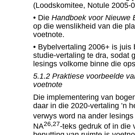
(Loodskomitee, Notule 2005-09
•
Die
Handboek voor Nieuwe B
op die wenslikheid van die pla
voetnote.
•
Bybelvertaling 2006+ is juis
studie-vertaling te dra, sodat
lesings volkome binne die opse
5.1.2 Praktiese voorbeelde va
voetnote
Die implementering van bogen
daar in die 2020-vertaling 'n 
verwys word na ander lesings 
26,27
NA
-teks gedruk of in die 
benutting van ruimte is voetn