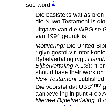
2
sou word:
Die basisteks wat as bron 
die Nuwe Testament is die 
uitgawe van die WBG se
G
van 1994 gedruk is.
Motivering:
Die United Bib
riglyn gestel vir inter-ko
Bybelvertaling (vgl.
Handb
Bijbelvertaling
A 1:3): "For
should base their work on t
New Testament
published 
4rev
Die voorstel dat UBS
g
aanbeveling in punt 4 op 
Nieuwe Bijbelvertaling.
(L