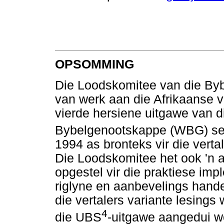
OPSOMMING
Die Loodskomitee van die By
van werk aan die Afrikaanse ve
vierde hersiene uitgawe van 
Bybelgenootskappe (WBG) s
1994 as bronteks vir die vert
Die Loodskomitee het ook 'n a
opgestel vir die praktiese imp
riglyne en aanbevelings hande
die vertalers variante lesings 
4
die UBS
-uitgawe aangedui wo