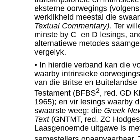
eksterne oorwegings (volgens 
werklikheid meestal die swaar
Textual Commentary).
Ter wil
minste by C- en D-lesings, an
alternatiewe metodes saamgest
vergelyk.
•
In hierdie verband kan die v
waarby intrinsieke oorweging
van die Britse en Buitelands
2
Testament (BFBS
, red. GD K
1965); en vir lesings waarby 
swaarste weeg: die
Greek New
Text
(GNTMT, red. ZC Hodges 
Laasgenoemde uitgawe is meto
samestellers onaanvaarbaar. 