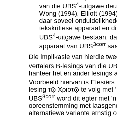
4
van die UBS
-uitgawe deu
Wong (1994), Elliott (1994)
daar soveel onduidelikhed
tekskritiese apparaat en d
4
UBS
-uitgawe bestaan, dat
3corr
apparaat van UBS
sa
Die implikasie van hierdie twe
vertalers B-lesings van die U
hanteer het en ander lesings a
Voorbeeld hiervan is Efesiërs
lesing
τῷ
Χριστῷ
te volg met '
3corr
UBS
word dit egter met 'n
ooreenstemming met laasgenoe
alternatiewe variante ernstig