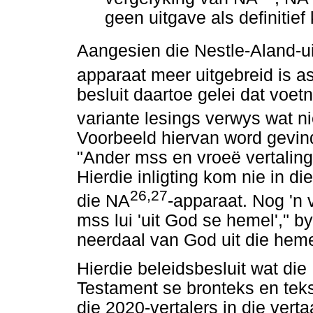
geen uitgave als definiti
Aangesien die Nestle-Aland-
apparaat meer uitgebreid is a
besluit daartoe gelei dat voet
variante lesings verwys wat n
Voorbeeld hiervan word gevind
"Ander mss en vroeë vertalings
Hierdie inligting kom nie in d
26,27
die NA
-apparaat. Nog 'n 
mss lui 'uit God se hemel'," b
neerdaal van God uit die heme
Hierdie beleidsbesluit wat di
Testament se bronteks en teks
die 2020-vertalers in die ver