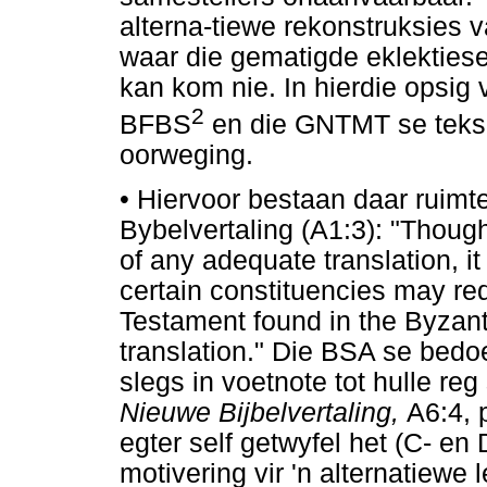
alterna-tiewe rekonstruksies 
waar die gematigde eklektiese
kan kom nie. In hierdie opsig 
2
BFBS
en die GNTMT se teks
oorweging.
•
Hiervoor bestaan daar ruimte 
Bybelvertaling (A1:3): "Though 
of any adequate translation, it
certain constituencies may r
Testament found in the Byzanti
translation." Die BSA se bedoe
slegs in voetnote tot hulle reg
Nieuwe Bijbelvertaling,
A6:4, 
egter self getwyfel het (C- en 
motivering vir 'n alternatiewe 