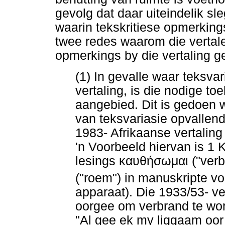
gevolg dat daar uiteindelik sle
waarin tekskritiese opmerkin
twee redes waarom die vertale
opmerkings by die vertaling g
(1) In gevalle waar teksvar
vertaling, is die nodige toe
aangebied. Dit is gedoen 
van teksvariasie opvallend
1983- Afrikaanse vertaling
'n Voorbeeld hiervan is 1 K
lesings
καυθήσωμαι
("verb
("roem") in manuskripte v
apparaat). Die 1933/53- ve
oorgee om verbrand te word
"Al gee ek my liggaam oo