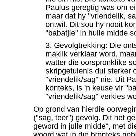
Paulus geregtig was om ei
maar dat hy "vriendelik, s
ontwil. Dit sou hy nooit k
"babatjie" in hulle midde 
3. Gevolgtrekking: Die ont
maklik verklaar word, maa
watter die oorspronklike 
skripgetuienis dui sterker 
"vriendelik/sag" nie. Uit 
konteks, is 'n keuse vir "
"vriendelik/sag" verkies wo
Op grond van hierdie oorwegin
("sag, teer") gevolg. Dit het ge
geword in julle midde", met d
woord wat in die bronteks geb