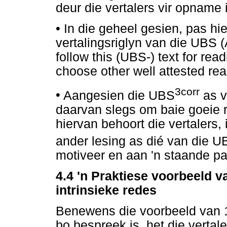
deur die vertalers vir opname
•
In die geheel gesien, pas hi
vertalingsriglyn van die UBS (
follow this (UBS-) text for rea
choose other well attested rea
3corr
•
Aangesien die UBS
as v
daarvan slegs om baie goeie re
hiervan behoort die vertalers, 
ander lesing as dié van die U
motiveer en aan 'n staande pa
4.4 'n Praktiese voorbeeld v
intrinsieke redes
Benewens die voorbeeld van 1 
bo bespreek is, het die vertal