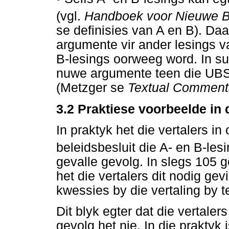
(vgl.
Handboek voor Nieuwe Bi
se definisies van A en B). Da
argumente vir ander lesings va
B-lesings oorweeg word. In sul
nuwe argumente teen die UBS
(Metzger se
Textual Comment
3.2
Praktiese voorbeelde in 
In praktyk het die vertalers 
beleidsbesluit die A- en B-le
gevalle gevolg. In slegs 105 
het die vertalers dit nodig ge
kwessies by die vertaling by t
Dit blyk egter dat die vertale
gevolg het nie. In die praktyk 