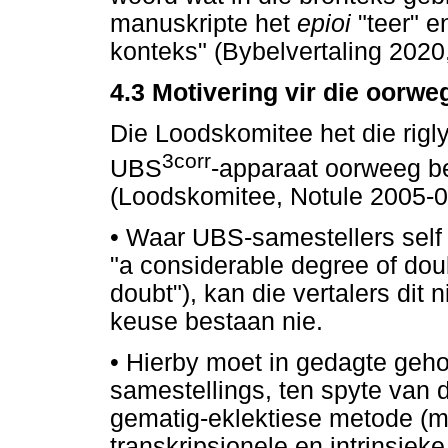
manuskripte het
epioi
"teer" e
konteks" (Bybelvertaling 2020,
4.3 Motivering vir die oorwe
Die Loodskomitee het die rigly
3corr
UBS
-apparaat oorweeg be
(Loodskomitee, Notule 2005-09
•
Waar UBS-samestellers self 
"a considerable degree of doub
doubt"), kan die vertalers dit 
keuse bestaan nie.
•
Hierby moet in gedagte geho
samestellings, ten spyte van 
gematig-eklektiese metode (m
transkripsionele en intrinsiek