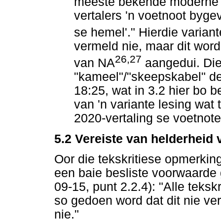
meeste bekende moderne v
vertalers 'n voetnoot byg
se hemel'." Hierdie varian
vermeld nie, maar dit word 
26,27
van NA
aangedui. Die
"kameel"/"skeepskabel" de
18:25, wat in 3.2 hier bo b
van 'n variante lesing wat 
2020-vertaling se voetnote 
5.2 Vereiste van helderheid 
Oor die tekskritiese opmerkin
een baie besliste voorwaarde
09-15, punt 2.2.4): "Alle teks
so gedoen word dat dit nie v
nie."