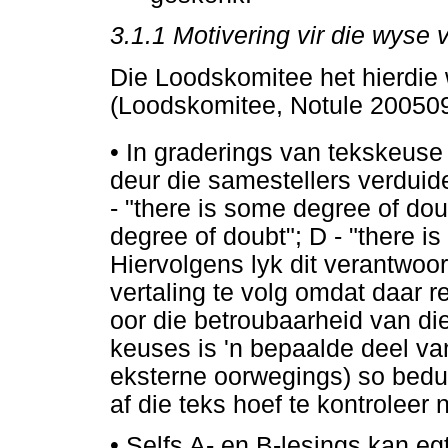
3.1.1 Motivering vir die wyse
Die Loodskomitee het hierdie
(Loodskomitee, Notule 200509-
•
In graderings van tekskeuse
deur die samestellers verduideli
- "there is some degree of doub
degree of doubt"; D - "there is
Hiervolgens lyk dit verantwoor
vertaling te volg omdat daar r
oor die betroubaarheid van die
keuses is 'n bepaalde deel va
eksterne oorwegings) so bedui
af die teks hoef te kontroleer n
•
Selfs A- en B-lesings kan egt