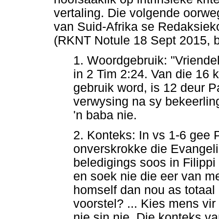
vertaling. Die volgende oorwe
van Suid-Afrika se Redaksie
(RKNT Notule 18 Sept 2015,
1. Woordgebruik: "Vriendel
in 2 Tim 2:24. Van die 16 k
gebruik word, is 12 deur P
verwysing na sy bekeerlin
'n baba nie.
2. Konteks: In vs 1-6 gee
onverskrokke die Evangelie 
beledigings soos in Filippi
en soek nie die eer van m
homself dan nou as totaal 
voorstel? ... Kies mens vir
nie sin nie. Die konteks va