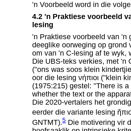
'n Voorbeeld word in die volg
4.2
'n Praktiese voorbeeld v
lesing
'n Praktiese voorbeeld van 'n 
deeglike oorweging op grond v
om van 'n C-lesing af te wyk,
Die UBS-teks verkies, met 'n 
("ons was soos klein kindertji
oor die lesing
νήπιοι
("klein k
(1975:215) gestel: "There is 
whether the text or the appara
Die 2020-vertalers het grondi
eerder die variante lesing
ἤπιο
5
GNTMT).
Die motivering vir d
hoofsaaklik op intrinsieke krit