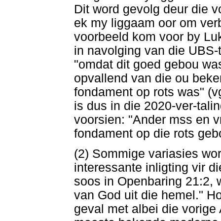
Dit word gevolg deur die 
ek my liggaam oor om verb
voorbeeld kom voor by Luk
in navolging van die UBS-te
"omdat dit goed gebou was"
opvallend van die ou beke
fondament op rots was" (v
is dus in die 2020-ver-tal
voorsien: "Ander mss en vr
fondament op die rots geb
(2) Sommige variasies word
interessante inligting vir 
soos in Openbaring 21:2, w
van God uit die hemel." Ho
geval met albei die vorige