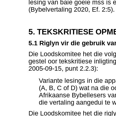
lesing van baie goeie mss is eg
(Bybelvertaling 2020, Ef. 2:5).
5. TEKSKRITIESE OPM
5.1 Riglyn vir die gebruik v
Die Loodskomitee het die volge
gestel oor tekskritiese inligt
2005-09-15, punt 2.2.3):
Variante lesings in die ap
(A, B, C of D) wat na die o
Afrikaanse Bybellesers van
die vertaling aangedui te 
Die Loodskomitee het die rigl