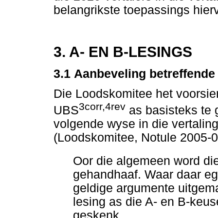
belangrikste toepassings hie
3. A- EN B-LESINGS
3.1
Aanbeveling betreffende
Die Loodskomitee het voorsien
3corr,4rev
UBS
as basisteks te g
volgende wyse in die vertali
(Loodskomitee, Notule 2005-09
Oor die algemeen word di
gehandhaaf. Waar daar egte
geldige argumente uitgema
lesing as die A- en B-keu
geskenk.