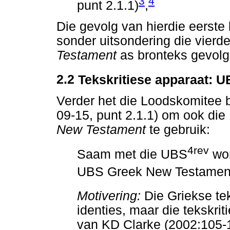
3
4
punt 2.1.1)
,
Die gevolg van hierdie eerste b
sonder uitsondering die vier
Testament
as bronteks gevolg
2.2
Tekskritiese apparaat: 
Verder het die Loodskomitee b
09-15, punt 2.1.1) om ook di
New Testament
te gebruik:
4rev
Saam met die UBS
wor
UBS Greek New Testamen
Motivering:
Die Griekse t
identies, maar die tekskriti
van KD Clarke (2002:105-1