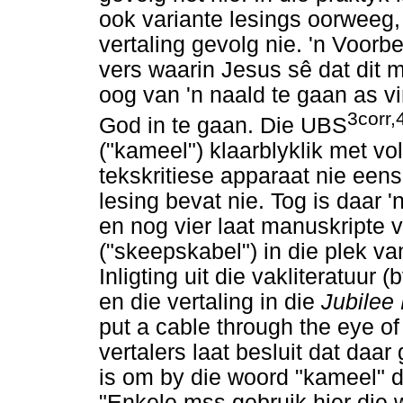
ook variante lesings oorweeg, s
vertaling gevolg nie. 'n Voorbe
vers waarin Jesus sê dat dit m
oog van 'n naald te gaan as vi
3corr,
God in te gaan. Die UBS
("kameel") klaarblyklik met vol
tekskritiese apparaat nie eens
lesing bevat nie. Tog is daar 
en nog vier laat manuskripte
("skeepskabel") in die plek v
Inligting uit die vakliteratuu
en die vertaling in die
Jubilee
put a cable through the eye of
vertalers laat besluit dat daar
is om by die woord "kameel" d
"Enkele mss gebruik hier die 