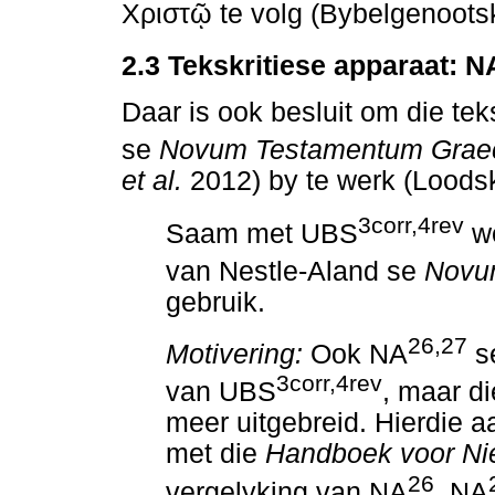
Χριστῷ
te volg (Bybelgenootsk
2.3
Tekskritiese apparaat: N
Daar is ook besluit om die te
se
Novum Testamentum Gra
et al.
2012) by te werk (Loodsk
3corr,4rev
Saam met UBS
wo
van Nestle-Aland se
Novu
gebruik.
26,27
Motivering:
Ook NA
se
3corr,4rev
van UBS
, maar di
meer uitgebreid. Hierdie 
met die
Handboek voor Nie
26
vergelyking van NA
, NA