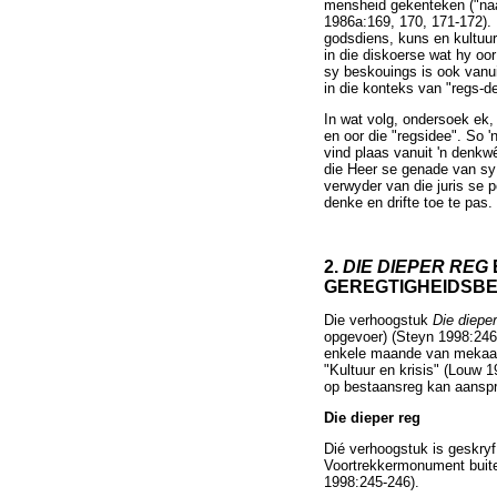
mensheid gekenteken ("naa
1986a:169, 170, 171-172). 
godsdiens, kuns en kultuu
in die diskoerse wat hy oo
sy beskouings is ook vanui
in die konteks van "regs-d
In wat volg, ondersoek ek,
en oor die "regsidee". So 
vind plaas vanuit 'n denkw
die Heer se genade van sy 
verwyder van die juris se 
denke en drifte toe te pas
2.
DIE DIEPER REG
GEREGTIGHEIDSB
Die verhoogstuk
Die dieper
opgevoer) (Steyn 1998:246)
enkele maande van mekaar,
"Kultuur en krisis" (Louw 1
op bestaansreg kan aanspra
Die dieper reg
Dié verhoogstuk is geskryf
Voortrekkermonument buite
1998:245-246).