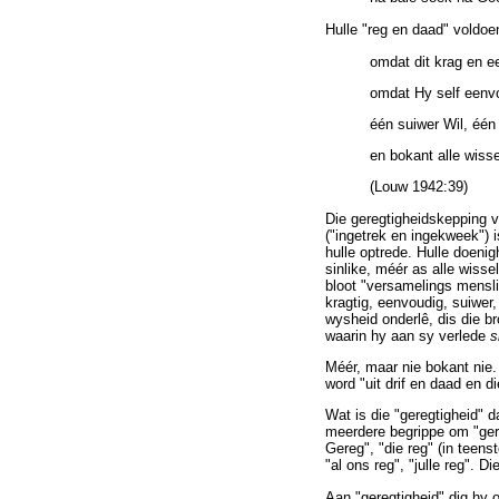
Hulle "reg en daad" voldoe
omdat dit krag en 
omdat Hy self eenvo
één suiwer Wil, éé
en bokant alle wisse
(Louw 1942:39)
Die geregtigheidskepping v
("ingetrek en ingekweek") 
hulle optrede. Hulle doeni
sinlike, méér as alle wiss
bloot "versamelings mensli
kragtig, eenvoudig, suiwer
wysheid onderlê, dis die b
waarin hy aan sy verlede
s
Méér, maar nie bokant nie. 
word "uit drif en daad en d
Wat is die "geregtigheid" 
meerdere begrippe om "gere
Gereg", "die reg" (in teenst
"al ons reg", "julle reg". Di
Aan "geregtigheid" dig hy 