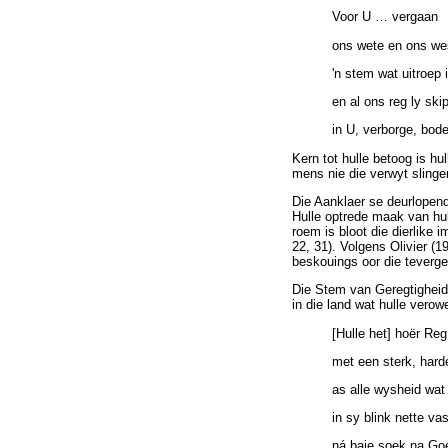
Voor U
…
vergaan
ons wete en ons we
'n stem wat uitroep i
en al ons reg ly ski
in U, verborge, bod
Kern tot hulle betoog is h
mens nie die verwyt slinge
Die Aanklaer se deurlopende
Hulle optrede maak van hul
roem is bloot die dierlike 
22, 31). Volgens Olivier (1
beskouings oor die teverge
Die Stem van Geregtigheid 
in die land wat hulle verow
[Hulle het] hoër Re
met een sterk, hard
as alle wysheid wat
in sy blink nette va
ná baie soek na Go