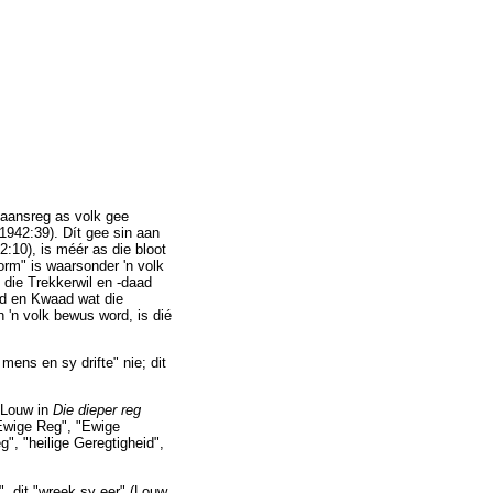
taansreg as volk gee
1942:39). Dít gee sin aan
:10), is méér as die bloot
orm" is waarsonder 'n volk
 die Trekkerwil en -daad
ed en Kwaad wat die
 'n volk bewus word, is dié
mens en sy drifte" nie; dit
k Louw in
Die dieper reg
"Ewige Reg", "Ewige
g", "heilige Geregtigheid",
, dit "wreek sy eer" (Louw