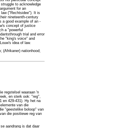
nt struggle to acknowledge
 argument for an
law ("Rechtsidee"). It is
their nineteenth-century
s a good example of an -
uw's concept of justice
ch a "powerful
dantsthrough trial and error
the "king's voice" and
Louw's idea of law.
m; (Afrikaner) nationhood;
e regstelsel waaraan 'n
eek, en sterk ook: "reg",
101 en 429-431). Hy het na
 elemente van die
ie "geestelike boloop" van
van die positiewe reg van
 se aandrang is dat daar