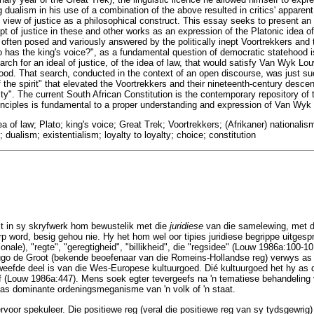
g dualism in his use of a combination of the above resulted in critics' appare
s view of justice as a philosophical construct. This essay seeks to present an
t of justice in these and other works as an expression of the Platonic idea of 
often posed and variously answered by the politically inept Voortrekkers and 
has the king's voice?", as a fundamental question of democratic statehood i
earch for an ideal of justice, of the idea of law, that would satisfy Van Wyk Lo
ood. That search, conducted in the context of an open discourse, was just su
the spirit" that elevated the Voortrekkers and their nineteenth-century descen
ty". The current South African Constitution is the contemporary repository of 
principles is fundamental to a proper understanding and expression of Van Wyk 
dea of law; Plato; king's voice; Great Trek; Voortrekkers; (Afrikaner) nationalis
 dualism; existentialism; loyalty to loyalty; choice; constitution
 in sy skryfwerk hom bewustelik met die
juridiese
van die samelewing, met di
p word, besig gehou nie. Hy het hom wel oor tipies juridiese begrippe uitgespr
ionale), "regte", "geregtigheid", "billikheid", die "regsidee" (Louw 1986a:100-
go de Groot (bekende beoefenaar van die Romeins-Hollandse reg) verwys as
weefde deel is van die Wes-Europese kultuurgoed. Dié kultuurgoed het hy as d
yf (Louw 1986a:447). Mens soek egter tevergeefs na 'n tematiese behandeling 
el as dominante ordeningsmeganisme van 'n volk of 'n staat.
rvoor spekuleer. Die positiewe reg (veral die positiewe reg van sy tydsgewrig)