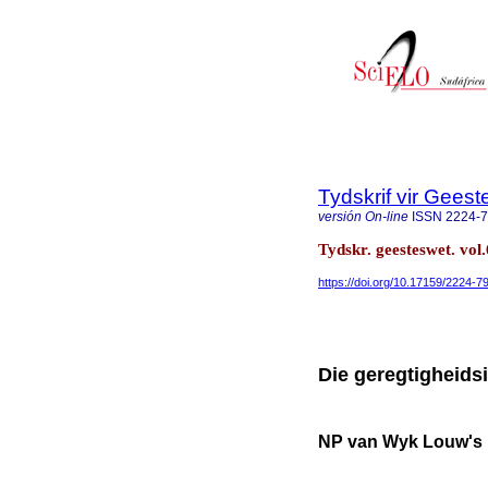
Tydskrif vir Gee
versión On-line
ISSN
2224-
Tydskr. geesteswet. vol
https://doi.org/10.17159/2224-
Die geregtigheid
NP van Wyk Louw's id