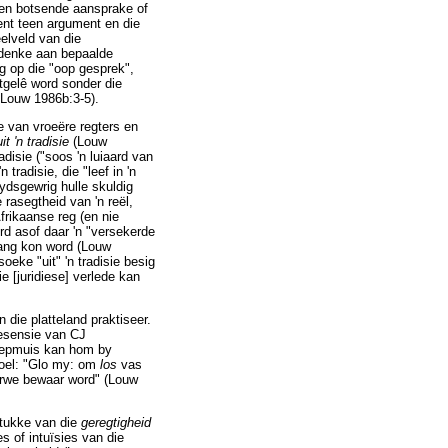
sen botsende aansprake of
ent teen argument en die
elveld van die
gsdenke aan bepaalde
ng op die "oop gesprek",
tgelê word sonder die
; Louw 1986b:3-5).
e van vroeëre regters en
t 'n tradisie
(Louw
adisie ("soos 'n luiaard van
tradisie, die "leef in 'n
ydsgewrig hulle skuldig
rasegtheid van 'n reël,
frikaanse reg (en nie
rd asof daar 'n "versekerde
ehang kon word (Louw
eke "uit" 'n tradisie besig
e [juridiese] verlede kan
die platteland praktiseer.
resensie van CJ
reepmuis kan hom by
evoel: "Glo my: om
los
vas
derwe bewaar word" (Louw
gstukke van die
geregtigheid
s of intuïsies van die