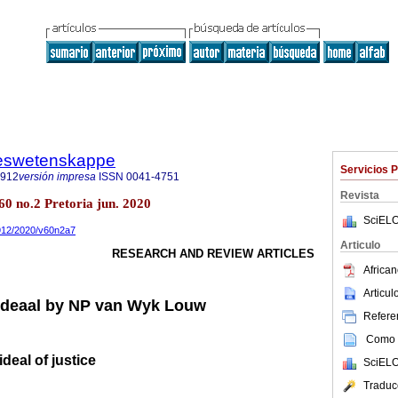
steswetenskappe
Servicios 
7912
versión impresa
ISSN
0041-4751
Revista
.60 no.2 Pretoria jun. 2020
SciELO
7912/2020/v60n2a7
Articulo
RESEARCH AND REVIEW ARTICLES
African
Articu
sideaal by NP van Wyk Louw
Referen
Como c
eal of justice
SciELO
Traduc