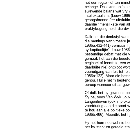
net één regte - of ten mi
belange. Dalk was so 'n si
swewende balans wat vry va
intellektualis is (Louw 19
gesagsbronne (ter uitsluiti
daardie "menslikste van al
praktyksgerigtheid, die dwi
Dalk het die denkstyl van 
die menings van vroeëre ju
1986a:432-441) vermaan hy j
sy kapitaaltjie", Louw 1986
bestendige debat met die v
gemaak het aan die beoefen
beginsel of leerstuk, een 
daarbúite nie) ontbloot wo
vooruitgang van feit tot fe
1986a:122). Maar die beste
gehou. Hulle het 'n bestend
oproep wanneer dit as gew
Of dalk het hy gewoon soos
Sy pa, soos Van Wyk Louw s
Langenhoven (ook 'n prokur
voortduring aan die soort w
te hou aan alle politieke 
1986b:486). Moontlik het h
Hy het hom nou wel nie bere
het hy sterk en gereeld sta