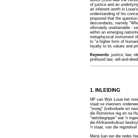
of justice and an underlyin
an inherent worth in Louw'
understanding of his concep
proposed that the question 
descendants, namely "Who 
ultimately unattainable - s
within an emerging nationh
metaphysical instrument of 
to "a higher form of humani
loyalty to its values and 
Keywords
: justice; law; i
profound law; will-and-deed;
1. INLEIDING
NP van Wyk Louw het nooit
staat se inwoners onderwer
"onreg" (individuele en nas
die Romeinse reg en na Hu
"wetsbegrippe" wat 'n inge
die Afrikanerkultuur beskr
'n staat, van die regstels
Mens kan oor die redes hie