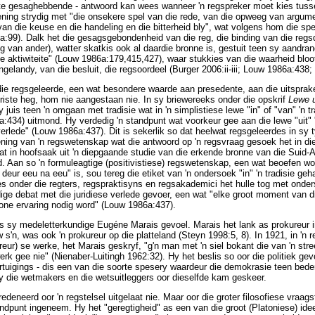
nste gesaghebbende - antwoord kan wees wanneer 'n regspreker moet kies tus
ening strydig met "die onsekere spel van die rede, van die opweeg van argum
n die keuse en die handeling en die bitterheid bly", wat volgens hom die spe
86a:99). Dalk het die gesagsgebondenheid van die reg, die binding van die re
ng van ander), watter skatkis ook al daardie bronne is, gestuit teen sy aandra
le aktiwiteite" (Louw 1986a:179,415,427), waar stukkies van die waarheid bloo
ngelandy, van die besluit, die regsoordeel (Burger 2006:ii-iii; Louw 1986a:438
die regsgeleerde, een wat besondere waarde aan presedente, aan die uitsprak
riste heg, hom nie aangestaan nie. In sy briewereeks onder die opskrif
Lewe ui
uis teen 'n omgaan met tradisie wat in 'n simplistiese lewe "in" of "van" 'n tr
a:434) uitmond. Hy verdedig 'n standpunt wat voorkeur gee aan die lewe "uit" 'n 
erlede" (Louw 1986a:437). Dit is sekerlik so dat heelwat regsgeleerdes in sy t
ing van 'n regswetenskap wat die antwoord op 'n regsvraag gesoek het in die 
wat in hoofsaak uit 'n diepgaande studie van die erkende bronne van die Suid-A
rd. Aan so 'n formuleagtige (positivistiese) regswetenskap, een wat beoefen wo
it deur eeu na eeu" is, sou tereg die etiket van 'n ondersoek "in" 'n tradisie g
s onder die regters, regspraktisyns en regsakademici het hulle tog met onderso
ige debat met die juridiese verlede gevoer, een wat "elke groot moment van di
one ervaring nodig word" (Louw 1986a:437).
 sy medeletterkundige Eugéne Marais gevoel. Marais het lank as prokureur in 
'n, was ook 'n prokureur op die platteland (Steyn 1998:5, 8). In 1921, in 'n 
eur) se werke, het Marais geskryf, "g'n man met 'n siel bokant die van 'n st
erk gee nie" (Nienaber-Luitingh 1962:32). Hy het beslis so oor die politiek g
oortuigings - dis een van die soorte spesery waardeur die demokrasie teen be
y die wetmakers en die wetsuitleggers oor dieselfde kam geskeer.
deneerd oor 'n regstelsel uitgelaat nie. Maar oor die groter filosofiese vraa
ndpunt ingeneem. Hy het "geregtigheid" as een van die groot (Platoniese) idee