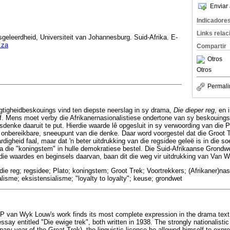
Enviar 
Indicadore
Links rela
geleerdheid, Universiteit van Johannesburg. Suid-Afrika. E-
.za
Compartir
Otros
Otros
Permali
igheidbeskouings vind ten diepste neerslag in sy drama,
Die dieper reg
, en 
yf. Mens moet verby die Afrikanernasionalistiese ondertone van sy beskouing
sdenke daaruit te put. Hierdie waarde lê opgesluit in sy verwoording van die P
onbereikbare, sneeupunt van die denke. Daar word voorgestel dat die Groot
rdigheid faal, maar dat 'n beter uitdrukking van die regsidee geleë is in die s
 die "koningstem" in hulle demokratiese bestel. Die Suid-Afrikaanse Grondwe
die waardes en beginsels daarvan, baan dit die weg vir uitdrukking van Van 
 die reg; regsidee; Plato; koningstem; Groot Trek; Voortrekkers; (Afrikaner)nas
alisme; eksistensialisme; "loyalty to loyalty"; keuse; grondwet
NP van Wyk Louw's work finds its most complete expression in the drama text 
essay entitled "Die ewige trek", both written in 1938. The strongly nationalisti
ry year of the Great Trek), the linguistic licence he allowed himself to expre