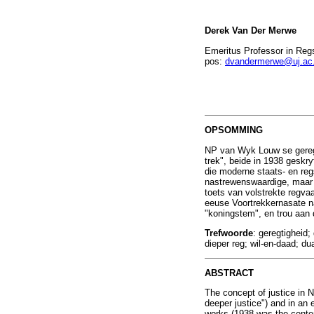
Derek Van Der Merwe
Emeritus Professor in Regs
pos:
dvandermerwe@uj.ac
OPSOMMING
NP van Wyk Louw se geregt
trek", beide in 1938 geskr
die moderne staats- en reg
nastrewenswaardige, maar 
toets van volstrekte regvaa
eeuse Voortrekkernasate na
"koningstem", en trou aan 
Trefwoorde
: geregtigheid;
dieper reg; wil-en-daad; du
ABSTRACT
The concept of justice in 
deeper justice") and in an 
works (1938 was the centena