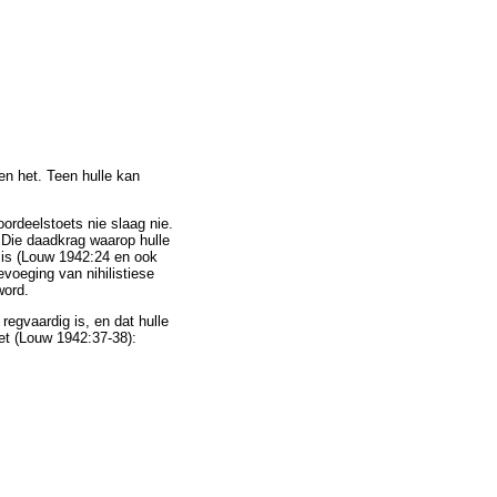
en het. Teen hulle kan
oordeelstoets nie slaag nie.
 Die daadkrag waarop hulle
d is (Louw 1942:24 en ook
evoeging van nihilistiese
word.
regvaardig is, en dat hulle
eet (Louw 1942:37-38):