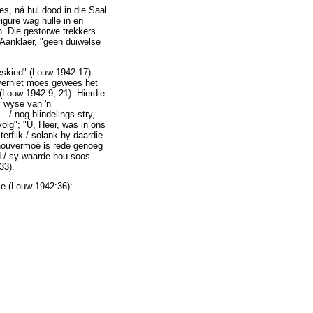
es, ná hul dood in die Saal
gure wag hulle in en
n. Die gestorwe trekkers
 Aanklaer, "geen duiwelse
geskied" (Louw 1942:17).
e verniet moes gewees het
(Louw 1942:9, 21). Hierdie
y wyse van 'n
…
/ nog blindelings stry,
olg"; "Ú, Heer, was in ons
terflik / solank hy daardie
thouvermoë is rede genoeg
d / sy waarde hou soos
33).
ie (Louw 1942:36):