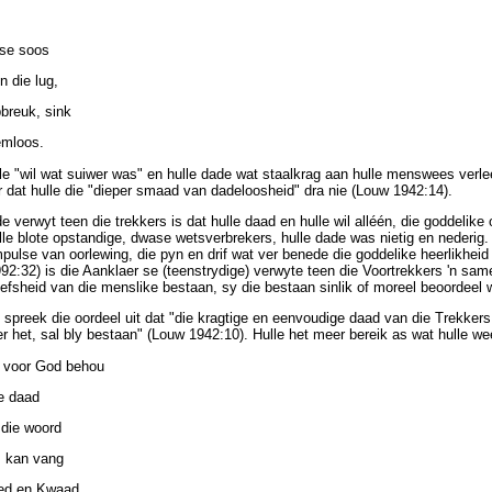
se soos
n die lug,
pbreuk, sink
emloos.
ulle "wil wat suiwer was" en hulle dade wat staalkrag aan hulle menswees verle
r dat hulle die "dieper smaad van dadeloosheid" dra nie (Louw 1942:14).
 verwyt teen die trekkers is dat hulle daad en hulle wil alléén, die goddelike 
le blote opstandige, dwase wetsverbrekers, hulle dade was nietig en nederig.
impulse van oorlewing, die pyn en drif wat ver benede die goddelike heerlikhei
992:32) is die Aanklaer se (teenstrydige) verwyte teen die Voortrekkers 'n sam
efsheid van die menslike bestaan, sy die bestaan sinlik of moreel beoordeel 
spreek die oordeel uit dat "die kragtige en eenvoudige daad van die Trekkers 
er het, sal bly bestaan" (Louw 1942:10). Hulle het meer bereik as wat hulle w
g voor God behou
e daad
 die woord
s kan vang
ed en Kwaad.