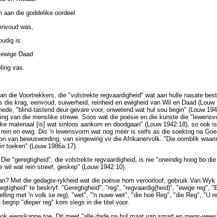
n aan die goddelike oordeel
eenvoud was,
udig is:
n ewige Daad
ling vas.
an die Voortrekkers, die "volstrekte regvaardigheid" wat aan hulle nasate bes
is die krag, eenvoud, suiwerheid, reinheid en ewigheid van Wil en Daad (Louw 
ghede, "blind-tastend deur gevare voor, onwetend wat hul sou begin" (Louw 1942
eling van die menslike strewe. Soos wat die poësie en die kunste die "lewensv
ke materiaal [is] wat sinloos aankom en doodgaan" (Louw 1942:18), so ook is
, rein en ewig. Dis 'n lewensvorm wat nog méér is selfs as die soektog na Go
ron van bewuswording, van singewing vir die Afrikanervolk: "Die oomblik waarin
in
toeken" (Louw 1986a:17).
Die "geregtigheid", die volstrekte regvaardigheid, is nie "oneindig hoog bo die 
ie wil wat rein streef, geskep" (Louw 1942:10).
dan? Met die gedagte-rykheid wat die poësie hom veroorloof, gebruik Van Wy
gtigheid" te beskryf: "Geregtigheid", "reg", "regvaardig(heid)", "ewige reg", 
elling met 'n volk se reg), "wet", "'n nuwe wet", "die hoë Reg", "die Reg", "U re
e begrip "dieper reg" kom slegs in die titel voor.
ook eienskappe toe. Dit meet "alle dade na hul maat van smart en mens-wees"