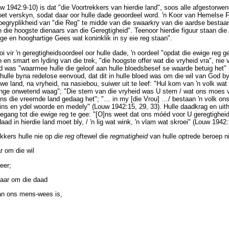
w 1942:9-10) is dat "die Voortrekkers van hierdie land", soos alle afgestorwen
t verskyn, sodat daar oor hulle dade geoordeel word. 'n Koor van Hemelse Fi
nbegryplikheid van "die Reg" te midde van die swaarkry van die aardse bestaa
n die hoogste dienaars van die Geregtigheid". Teenoor hierdie figuur staan die
ge en hooghartige Gees wat koninklik in sy eie reg staan".
ooi vir 'n geregtigheidsoordeel oor hulle dade, 'n oordeel "opdat die ewige reg 
yn en smart en lyding van die trek, "die hoogste offer wat die vryheid vra", ni
aad was "waarmee hulle die geloof aan hulle bloedsbesef se waarde betuig het" 
 hulle byna redelose eenvoud, dat dit in hulle bloed was om die wil van God b
we land, na vryheid, na nasiebou, suiwer uit te leef: "Hul kom van 'n volk wat
dinge onwetend waag"; "Die stem van die vryheid was U stem / wat ons moes v
 ons die vreemde land gedaag het"; "
…
in my [die Vrou]
…
/ bestaan 'n volk ons
wins en ydel woorde en medely" (Louw 1942:15, 29, 33). Hulle daadkrag en ui
oegang tot die ewige reg te gee: "[O]ns weet dat ons móéd voor U geregtighei
daad in hierdie land moet bly, / 'n lig wat wink, 'n vlam wat skroei" (Louw 1942:
ekkers hulle nie op
die reg
oftewel die
regmatigheid
van hulle optrede beroep n
r om die wil
eer;
maar om die daad
an ons mens-wees is,