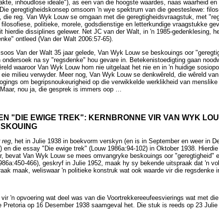
kte, inhoudlose ideale"), as een van die hoogste waardes, naas waarheid en
Die geregtigheidskonsep omsoom 'n wye spektrum van die geesteslewe: filosofie
r, die reg. Van Wyk Louw se omgaan met die geregtigheidsvraagstuk, met "reg
r filosofiese, politieke, morele, godsdienstige en letterkundige vraagstukke g
t hierdie dissiplines gelewer. Net JC van der Walt, in 'n 1985-gedenklesing,
enke" ontleed (Van der Walt 2006:57-65).
 soos Van der Walt 35 jaar gelede, Van Wyk Louw se beskouings oor "geregtig
'n ondersoek na sy "regsdenke" hou gevare in. Betekenistoedigting gaan noodw
êreld waaroor Van Wyk Louw hom nie uitgelaat het nie en in 'n huidige sosiopo
eie milieu verwyder. Meer nog, Van Wyk Louw se denkwêreld, die wêreld van fi
pogings om begripsnoukeurigheid op die verwikkelde werklikheid van menslik
. Maar, nou ja, die gesprek is immers oop
…
EN "DIE EWIGE TREK": KERNBRONNE VIR VAN WYK LO
ESKOUING
 reg
, het in Julie 1938 in boekvorm verskyn (en is in September en weer in D
 en die essay "Die ewige trek" (Louw 1986a:94-102) in Oktober 1938. Hierdie
 bevat Van Wyk Louw se mees omvangryke beskouings oor "geregtigheid" en 
986a:450-466), geskryf in Julie 1952, maak hy sy bekende uitspraak dat 'n vol
ak maak, weliswaar 'n politieke konstruk wat ook waarde vir die regsdenke i
 vir 'n opvoering wat deel was van die Voortrekkereeufeesvierings wat met di
 Pretoria op 16 Desember 1938 saamgeval het. Die stuk is reeds op 23 Julie