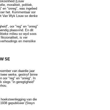
 skoonheid (Louw
, moraliteit, politiek,
" en "onreg", was ingebed
evoer het. Kommentaar oor
 het Van Wyk Louw se denke
heid", oor "reg" en "onreg"
endig plaasvind. En dit
litieke milieu so wyd soos
ksionaliteit, is ver
e verhoudings en menslike
UW SE
esember van daardie jaar
 twee werke, geskryf binne
oor "reg" en "onreg". In
k slegs "in geregtigheid"
nhou.
e hoeksteenlegging van die
 1938 gepubliseer (Steyn