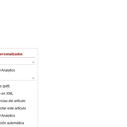
Personalizados
 Analytics
o (pdf)
lo en XML
cias del artículo
itar este artículo
 Analytics
ción automática