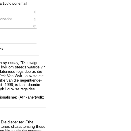
articulo por email
s
cionados
nk
in sy essay, "Die ewige
s kyk om steeds waarde vir
latoniese regsidee as die
 Trek Van Wyk Louw se eie
oeke van die negentiende-
t, 1996, is tans daardie
Wyk Louw se regsidee.
ionalisme; (Afrikaner)volk;
Die dieper reg ("the
c tones characterising these
ss his particular concept