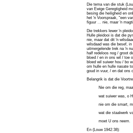
Die tema van die stuk (Lou
van Ewige Geregtigheid moe
besing die heiligheid en o
het 'n Voorspraak, "een va
figuur
…
nie, maar 'n magti
Die trekkers lewer 'n pleid
Hulle pleidooi is dat die p
nie, maar dat dit 'n wilsd
wilsdaad was die besef, in
uitmergelende trek na 'n nu
half redeloos nog / groot 
bloed / en in ons wil / toe
bloed wil suiwer hou / bo 
om hulle en hulle nasate t
goud in vuur, / en dat ons 
Belangrik is dat die Voortr
Nie om die reg, maa
wat suiwer was, o H
nie om die smart, 
wat die staalwerk v
moet U ons neem.
En (Louw 1942:38):