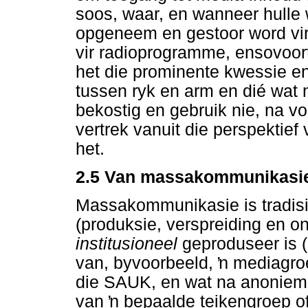
soos, waar, en wanneer hulle 
opgeneem en gestoor word vir l
vir radioprogramme, ensovoor
het die prominente kwessie en
tussen ryk en arm en dié wat 
bekostig en gebruik nie, na v
vertrek vanuit die perspektie
het.
2.5 Van massakommunikasie
Massakommunikasie is tradisi
(produksie, verspreiding en 
institusioneel
geproduseer is 
van, byvoorbeeld,
ŉ
mediagro
die SAUK, en wat na anonieme
van
ŉ
bepaalde teikengroep of