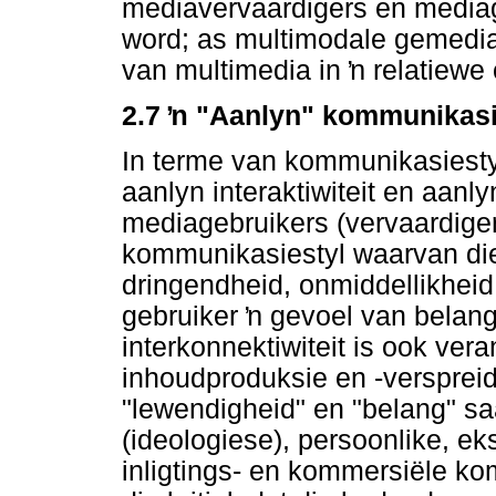
mediavervaardigers en mediag
word; as multimodale gemedi
van multimedia in
ŉ
relatiewe 
2.7
ŉ
"Aanlyn" kommunikasi
In terme van kommunikasiest
aanlyn interaktiwiteit en aanly
mediagebruikers (vervaardiger
kommunikasiestyl waarvan di
dringendheid, onmiddellikheid
gebruiker
ŉ
gevoel van belangri
interkonnektiwiteit is ook ver
inhoudproduksie en -verspreidi
"lewendigheid" en "belang" 
(ideologiese), persoonlike, eks
inligtings- en kommersiële ko