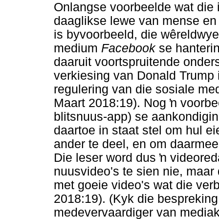
Onlangse voorbeelde wat die i
daaglikse lewe van mense en i
is byvoorbeeld, die wêreldwye
medium
Facebook
se hanterin
daaruit voortspruitende onder
verkiesing van Donald Trump i
regulering van die sosiale med
Maart 2018:19). Nog
ŉ
voorbe
blitsnuus-app) se aankondigi
daartoe in staat stel om hul ei
ander te deel, en om daarmee 
Die leser word dus
ŉ
videored
nuusvideo's te sien nie, maar
met goeie video's wat die ver
2018:19). (Kyk die bespreking
medevervaardiger van mediako