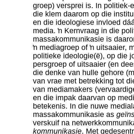
groep) versprei is. In politie
die klem daarom op die insti
en die ideologiese invloed dá
media.
ŉ
Kernvraag in die pol
massakommunikasie is daarom
ŉ
mediagroep of
ŉ
uitsaaier, m
politieke ideologie(ë), op die
persgroep of uitsaaier (en dees
die denke van hulle gehore (m
van vrae met betrekking tot d
van mediamakers (vervaardige
en die impak daarvan op med
betekenis. In die nuwe medial
massakommunikasie as
geïn
verskuif na netwerkkommunik
kommunikasie
. Met gedesent