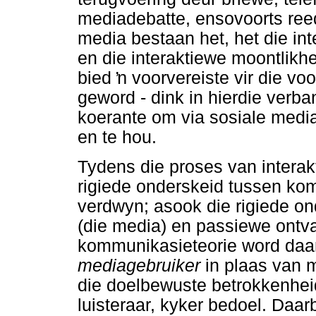
mediadebatte, ensovoorts reed
media bestaan het, het die in
en die interaktiewe moontlik
bied
ŉ
voorvereiste vir die vo
geword - dink in hierdie verb
koerante om via sosiale media
en te hou.
Tydens die proses van interaktw
rigiede onderskeid tussen ko
verdwyn; asook die rigiede o
(die media) en passiewe ontvang
kommunikasieteorie word daa
mediagebruiker
in plaas van 
die doelbewuste betrokkenhei
luisteraar, kyker bedoel. Da