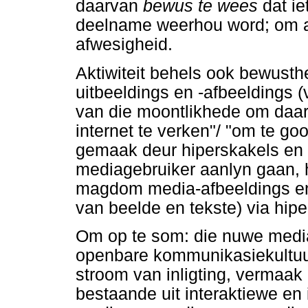
daarvan
bewus te wees
dat ie
deelname weerhou word; om 
afwesigheid.
Aktiwiteit behels ook bewusth
uitbeeldings en -afbeeldings (v
van die moontlikhede om daar
internet te verken"/ "om te g
gemaak deur hiperskakels en
mediagebruiker aanlyn gaan, h
magdom media-afbeeldings en 
van beelde en tekste) via hipe
Om op te som: die nuwe media
openbare kommunikasiekultuu
stroom van inligting, vermaak 
bestaande uit interaktiewe en