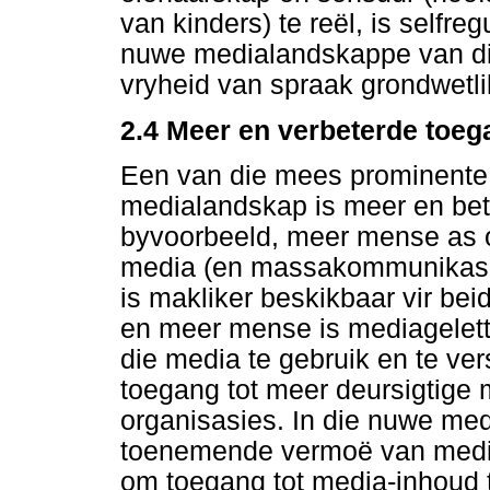
van kinders) te reël, is selfre
nuwe medialandskappe van di
vryheid van spraak grondwetl
2.4 Meer en verbeterde toeg
Een van die mees prominente
medialandskap is meer en bete
byvoorbeeld, meer mense as oo
media (en massakommunikasie
is makliker beskikbaar vir be
en meer mense is mediagelet
die media te gebruik en te ve
toegang tot meer deursigtige
organisasies. In die nuwe me
toenemende vermoë van media
om toegang tot media-inhoud te