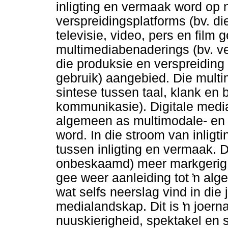
inligting en vermaak word op 
verspreidingsplatforms (bv. di
televisie, video, pers en film
multimediabenaderings (bv. ve
die produksie en verspreiding
gebruik) aangebied. Die mul
sintese tussen taal, klank en 
kommunikasie). Digitale medi
algemeen as multimodale- en
word. In die stroom van inlig
tussen inligting en vermaak. 
onbeskaamd) meer markgerig a
gee weer aanleiding tot
ŉ
alge
wat selfs neerslag vind in die
medialandskap. Dit is
ŉ
joerna
nuuskierigheid, spektakel en