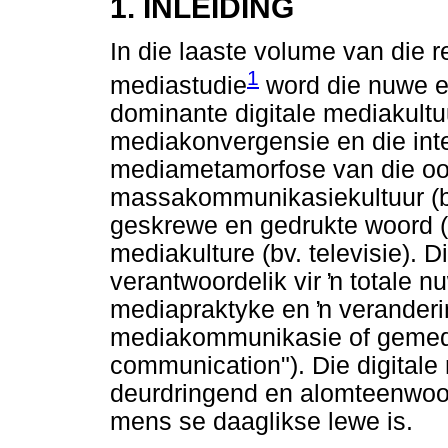
1. INLEIDING
In die laaste volume van die 
1
mediastudie
word die nuwe en
dominante digitale mediakultu
mediakonvergensie en die inte
mediametamorfose van die oor
massakommunikasiekultuur (bv.
geskrewe en gedrukte woord (b
mediakulture (bv. televisie). D
verantwoordelik vir
ŉ
totale n
mediapraktyke en
ŉ
veranderin
mediakommunikasie of gemed
communication"). Die digitale
deurdringend en alomteenwoor
mens se daaglikse lewe is.