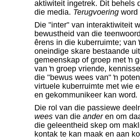
aktiwiteit ingetrek. Dit behels
die media.
Terugvoering
word
Die "inter" van interaktiwitei
bewustheid van die teenwoor
êrens in die kuberruimte; van
oneindige skare bestaande uit
gemeenskap of groep met
ŉ
ge
van
ŉ
groep vriende, kennisse,
die "bewus wees van"
ŉ
poten
virtuele kuberruimte met wie 
en gekommunikeer kan word
.
Die rol van die passiewe deel
wees
van die
ander
en om daa
die geleentheid skep om makl
kontak te kan maak en aan k