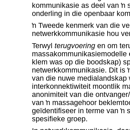
kommunikasie as deel van
ŉ
s
onderling in die openbaar ko
ŉ
Tweede kenmerk van die ve
netwerkkommunikasie hou ve
Terwyl
terugvoering
en om teru
massakommunikasiemodelle en
klem was op die boodskap) sp
netwerkkommunikasie. Dit is
van die nuwe medialandskap wa
interkonnektiwiteit moontlik 
anonimiteit van die ontvange
van
ŉ
massagehoor beklemtoon
geïdentifiseer in terme van
ŉ
s
spesifieke groep.