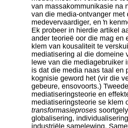
van massakommunikasie na n
van die media-ontvanger met 
medevervaardiger, en
ŉ
kenme
Ek probeer in hierdie artikel 
ander teorieë oor die mag en e
klem van kousaliteit te versk
mediatisering al die domeine 
lewe van die mediagebruiker in
is dat die media naas taal en 
kognisie geword het (vir die 
gebeure, ensovoorts.) Tweede
mediatiseringsteorie en effekt
mediatiseringsteorie se klem
transformasieproses
soortgely
globalisering, individualiserin
industriële samelewing. Same