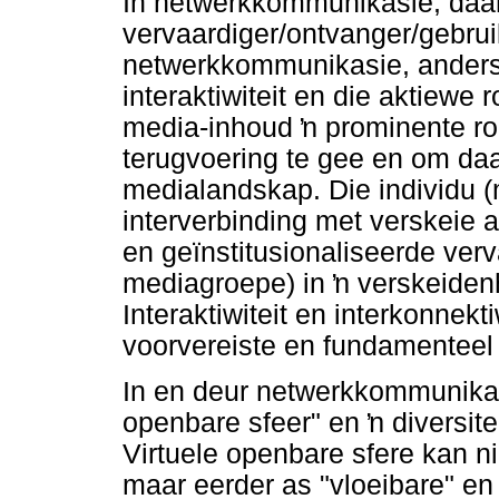
In netwerkkommunikasie, daa
vervaardiger/ontvanger/gebrui
netwerkkommunikasie, anders
interaktiwiteit en die aktiewe 
media-inhoud
ŉ
prominente ro
terugvoering te gee en om da
medialandskap. Die individu (m
interverbinding met verskeie 
en geïnstitusionaliseerde verv
mediagroepe) in
ŉ
verskeidenh
Interaktiwiteit en interkonnekti
voorvereiste en fundamenteel
In en deur netwerkkommunikas
openbare sfeer" en
ŉ
diversite
Virtuele openbare sfere kan ni
maar eerder as "vloeibare" en 