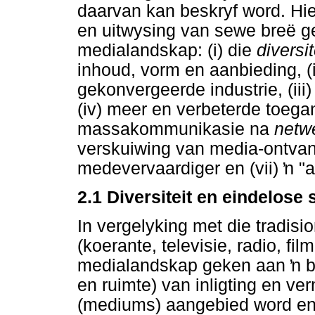
daarvan kan beskryf word. Hier
en uitwysing van sewe breë 
medialandskap: (i) die
diversit
inhoud, vorm en aanbieding, (
gekonvergeerde industrie, (iii
(iv) meer en verbeterde toega
massakommunikasie na
netw
verskuiwing van media-ontva
medevervaardiger en (vii)
ŉ
"a
2.1 Diversiteit en eindelos
In vergelyking met die tradis
(koerante, televisie, radio, fi
medialandskap geken aan
ŉ
b
en ruimte) van inligting en v
(mediums) aangebied word en