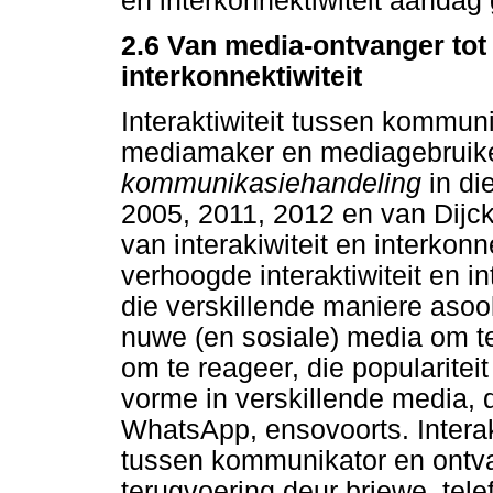
en interkonnektiwiteit aandag
2.6 Van media-ontvanger tot 
interkonnektiwiteit
Interaktiwiteit tussen kommun
mediamaker en mediagebruike
kommunikasiehandeling
in di
2005, 2011, 2012 en van Dijck
van interakiwiteit en interkonn
verhoogde interaktiwiteit en i
die verskillende maniere asoo
nuwe (en sosiale) media om te
om te reageer, die popularite
vorme in verskillende media, d
WhatsApp, ensovoorts. Interakt
tussen kommunikator en ontv
terugvoering deur briewe, te