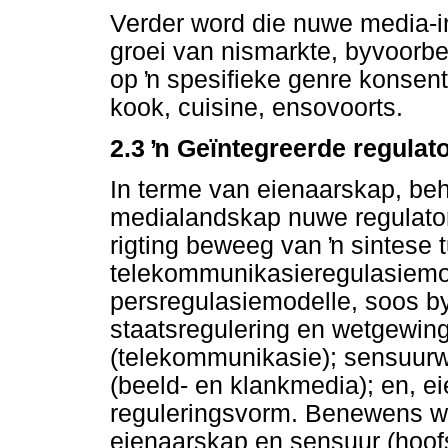
Verder word die nuwe media-i
groei van nismarkte, byvoorbe
op
ŉ
spesifieke genre konsent
kook, cuisine, ensovoorts.
2.3
ŉ
Geïntegreerde regulat
In terme van eienaarskap, be
medialandskap nuwe regulator
rigting beweeg van
ŉ
sintese 
telekommunikasieregulasiemod
persregulasiemodelle, soos by
staatsregulering en wetgewing 
(telekommunikasie); sensuur
(beeld- en klankmedia); en, 
reguleringsvorm. Benewens w
eienaarskap en sensuur (hoof