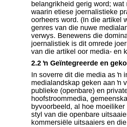
belangrikheid gerig word; wat 
waarin etiese joernalistieke 
oorheers word. (In die artikel 
genres van die nuwe medialand
verwys. Benewens die domina
joernalistiek is dit omrede jo
van die artikel oor media- en
2.2
ŉ
Geïntegreerde en geko
In soverre dit die media as
ŉ
i
medialandskap geken aan
ŉ
v
publieke (openbare) en priva
hoofstroommedia, gemeenskap
byvoorbeeld, al hoe moeiliker
styl van die openbare uitsaaie
kommersiële uitsaaiers en die 