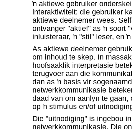
ŉ
aktiewe gebruiker onderskei
interaktiwiteit: die gebruiker 
aktiewe deelnemer wees. Sel
ontvanger "aktief" as
ŉ
soort "
inluisteraar,
ŉ
"stil" leser, en
ŉ
As aktiewe deelnemer gebruik
om inhoud te skep. In massa
hoofsaaklik interpretasie bet
terugvoer aan die kommunikat
dan as
ŉ
basis vir sogenaamde
netwerkkommunikasie beteke
daad van om aanlyn te gaan, 
op
ŉ
stimulus en/of uitnodigi
Die "uitnodiging" is ingebou i
netwerkkommunikasie. Die ont