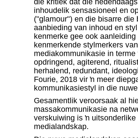
die kritiek dat die hedendaags
inhoudelik sensasioneel en op
("glamour") en die bisarre die 
aanbieding van inhoud en sty
kenmerke gee ook aanleiding t
kenmerkende stylmerkers van 
mediakommunikasie in terme v
opdringend, agiterend, ritualis
herhalend, redundant, ideologi
Fourie, 2018 vir
ŉ
meer diepga
kommunikasiestyl in die nuwe
Gesamentlik veroorsaak al h
massakommunikasie na netwe
verskuiwing is
ŉ
uitsonderlike
medialandskap.