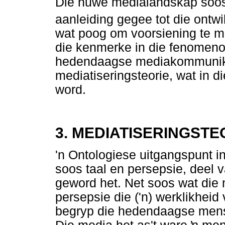
Die nuwe medialandskap soos
aanleiding gegee tot die ontw
wat poog om voorsiening te ma
die kenmerke in die fenomeno
hedendaagse mediakommunikas
mediatiseringsteorie, wat in 
word.
3. MEDIATISERINGSTE
'n Ontologiese uitgangspunt in
soos taal en persepsie, deel 
geword het. Net soos wat die
persepsie die ('n) werklikheid
begryp die hedendaagse mens