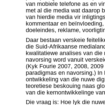
van mobiele telefone as en vir
met al die media wat daarop bes
van hierdie media vir inligtin
kommentaar en beïnvloeding,
doeleindes, reklame, voorligt
Daar bestaan verskeie feiteli
die Suid-Afrikaanse medialand
kwalitatiewe analises van die
navorsing word vanuit verske
(Kyk Fourie 2007, 2008, 2009
paradigmas en navorsing.) In 
ontwikkeling van die nuwe di
teoretiese beskouing naas glob
van die kernontwikkelinge van 
Die vraag is: Hoe lyk die nu