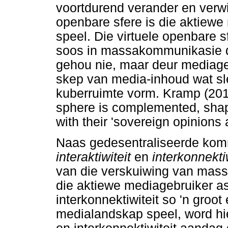
voortdurend verander en verw
openbare sfere is die aktiewe 
speel. Die virtuele openbare sf
soos in massakommunikasie d
gehou nie, maar deur mediage
skep van media-inhoud wat s
kuberruimte vorm. Kramp (2015:
sphere is complemented, shap
with their 'sovereign opinions a
Naas gedesentraliseerde komm
interaktiwiteit
en
interkonnektiw
van die verskuiwing van mas
die aktiewe mediagebruiker as 
interkonnektiwiteit so 'n groot
medialandskap speel, word hier