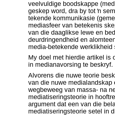
veelvuldige boodskappe (media
geskep word, dra by tot
ŉ
semi
tekende kommunikasie (geme
mediasfeer van betekenis skep
van die daaglikse lewe en bed
deurdringendheid en alomtee
media-betekende werklikheid
My doel met hierdie artikel is
in medianavorsing te beskryf.
Alvorens die nuwe teorie bes
van die nuwe medialandskap e
wegbeweeg van massa- na ne
mediatiseringsteorie in hooftr
argument dat een van die bela
mediatiseringsteorie setel in 