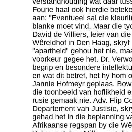
verstandhouding wat daar tus
Fourie haal ook hierdie betek
aan: "Eventueel sal die kleur
blanke moet vind. Maar die tyd
David de Villiers, leier van d
Wêreldhof in Den Haag, skryf 
"apartheid" gehou het nie, ma
voorkeur gegee het. Dr. Verw
begrip en besondere intellekt
en wat dit betref, het hy hom o
Jannie Hofmeyr geplaas. Bo
die toonbeeld van hoflikheid e
rusie gemaak nie. Adv. Flip Co
Departement van Justisie, skr
gehad het in die beplanning va
Afrikaanse regspan by die Wê