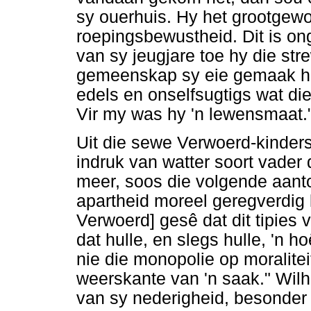
sy ouerhuis. Hy het grootgewo
roepingsbewustheid. Dit is on
van sy jeugjare toe hy die st
gemeenskap sy eie gemaak he
edels en onselfsugtigs wat die
Vir my was hy 'n lewensmaat.
Uit die sewe Verwoerd-kinders
indruk van watter soort vader
meer, soos die volgende aant
apartheid moreel geregverdig k
Verwoerd] gesê dat dit tipies v
dat hulle, en slegs hulle, 'n h
nie die monopolie op moraliteit
weerskante van 'n saak." Wilh
van sy nederigheid, besonder 