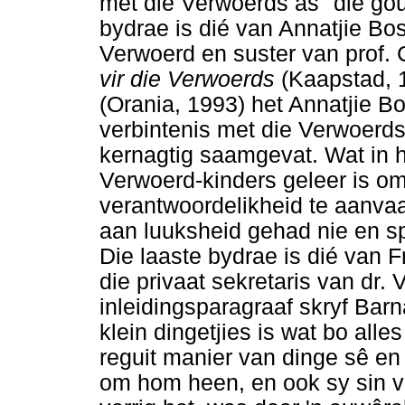
met die Verwoerds as "die gou
bydrae is dié van Annatjie Bo
Verwoerd en suster van prof. 
vir die Verwoerds
(Kaapstad, 
(Orania, 1993) het Annatjie B
verbintenis met die Verwoerds 
kernagtig saamgevat. Wat in ha
Verwoerd-kinders geleer is om
verantwoordelikheid te aanva
aan luuksheid gehad nie en s
Die laaste bydrae is dié van 
die privaat sekretaris van dr.
inleidingsparagraaf skryf Barna
klein dingetjies is wat bo alle
reguit manier van dinge sê en
om hom heen, en ook sy sin vir