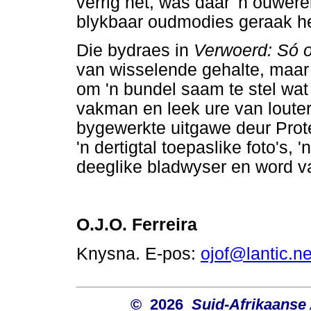
verrig het, was daar 'n ouwêre
blykbaar oudmodies geraak he
Die bydraes in
Verwoerd: Só 
van wisselende gehalte, maar 
om 'n bundel saam te stel wat
vakman en leek ure van louter
bygewerkte uitgawe deur Prote
'n dertigtal toepaslike foto's, 
deeglike bladwyser en word v
O.J.O. Ferreira
Knysna. E-pos:
ojof@lantic.ne
© 2026
Suid-Afrikaanse