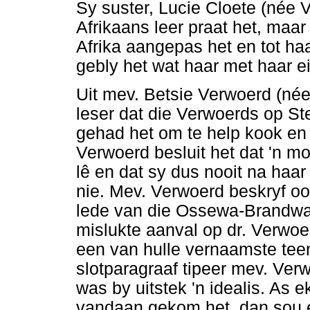
Sy suster, Lucie Cloete (née 
Afrikaans leer praat het, maar
Afrika aangepas het en tot ha
gebly het wat haar met haar e
Uit mev. Betsie Verwoerd (n
leser dat die Verwoerds op S
gehad het om te help kook en 
Verwoerd besluit het dat 'n mo
lê en dat sy dus nooit na haar
nie. Mev. Verwoerd beskryf oo
lede van die Ossewa-Brandwag
mislukte aanval op dr. Verwo
een van hulle vernaamste teen
slotparagraaf tipeer mev. Ver
was by uitstek 'n idealis. As 
vandaan gekom het, dan sou ek