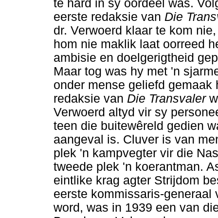
te hard in sy oordeel was. Vol
eerste redaksie van
Die Trans
dr. Verwoerd klaar te kom nie
hom nie maklik laat oorreed 
ambisie en doelgerigtheid ge
Maar tog was hy met 'n sjarm
onder mense geliefd gemaak he
redaksie van
Die Transvaler
w
Verwoerd altyd vir sy personee
teen die buitewêreld gedien wa
aangeval is. Cluver is van men
plek 'n kampvegter vir die Nas
tweede plek 'n koerantman. A
eintlike krag agter Strijdom b
eerste kommissaris-generaal 
word, was in 1939 een van di