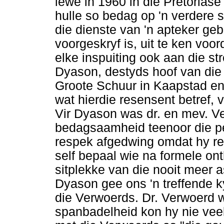
lewe in 1960 in die Pretorias
hulle so bedag op 'n verdere 
die dienste van 'n apteker ge
voorgeskryf is, uit te ken voo
elke inspuiting ook aan die st
Dyason, destyds hoof van die
Groote Schuur in Kaapstad en L
wat hierdie resensent betref, 
Vir Dyason was dr. en mev. V
bedagsaamheid teenoor die pe
respek afgedwing omdat hy re
self bepaal wie na formele on
sitplekke van die nooit meer 
Dyason gee ons 'n treffende ky
die Verwoerds. Dr. Verwoerd w
spanbadelheid kon hy nie vee