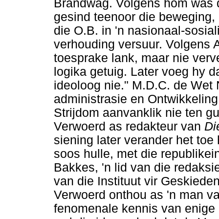
Brandwag. Volgens hom was d
gesind teenoor die beweging,
die O.B. in 'n nasionaal-sosiali
verhouding versuur. Volgens 
toesprake lank, maar nie verv
logika getuig. Later voeg hy da
ideoloog nie." M.D.C. de Wet N
administrasie en Ontwikkeling,
Strijdom aanvanklik nie ten gu
Verwoerd as redakteur van
Di
siening later verander het toe 
soos hulle, met die republikei
Bakkes, 'n lid van die redaks
van die Instituut vir Geskiede
Verwoerd onthou as 'n man va
fenomenale kennis van enige 