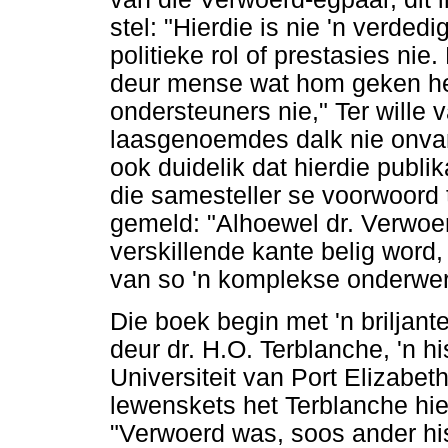
stel: "Hierdie is nie 'n verded
politieke rol of prestasies nie
deur mense wat hom geken het,
ondersteuners nie," Ter wille
laasgenoemdes dalk nie onvan
ook duidelik dat hierdie publik
die samesteller se voorwoord 
gemeld: "Alhoewel dr. Verwoe
verskillende kante belig word,
van so 'n komplekse onderwerp
Die boek begin met 'n briljant
deur dr. H.O. Terblanche, 'n h
Universiteit van Port Elizabe
lewenskets het Terblanche hie
"Verwoerd was, soos ander hist