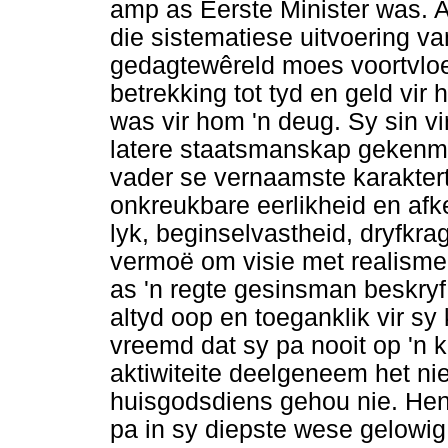
amp as Eerste Minister was. A
die sistematiese uitvoering v
gedagtewêreld moes voortvloe
betrekking tot tyd en geld vi
was vir hom 'n deug. Sy sin v
latere staatsmanskap gekenm
vader se vernaamste karaktert
onkreukbare eerlikheid en afk
lyk, beginselvastheid, dryfkra
vermoë om visie met realisme 
as 'n regte gesinsman beskryf
altyd oop en toeganklik vir sy
vreemd dat sy pa nooit op 'n 
aktiwiteite deelgeneem het nie
huisgodsdiens gehou nie. Hend
pa in sy diepste wese gelowig