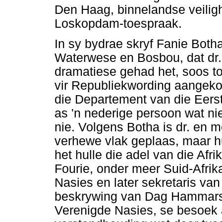
Den Haag, binnelandse veilig
Loskopdam-toespraak.
In sy bydrae skryf Fanie Botha
Waterwese en Bosbou, dat dr. 
dramatiese gehad het, soos to
vir Republiekwording aangekon
die Departement van die Eerst
as 'n nederige persoon wat ni
nie. Volgens Botha is dr. en 
verhewe vlak geplaas, maar hul
het hulle die adel van die Afr
Fourie, onder meer Suid-Afri
Nasies en later sekretaris va
beskrywing van Dag Hammarskj
Verenigde Nasies, se besoek 