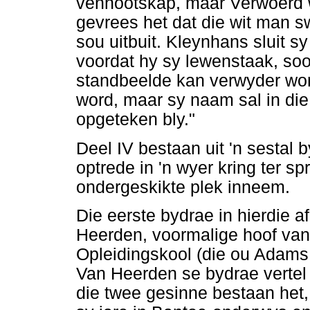
vennootskap, maar Verwoerd 
gevrees het dat die wit man s
sou uitbuit. Kleynhans sluit s
voordat hy sy lewenstaak, soos
standbeelde kan verwyder word
word, maar sy naam sal in die
opgeteken bly."
Deel IV bestaan uit 'n sestal 
optrede in 'n wyer kring ter sp
ondergeskikte plek inneem.
Die eerste bydrae in hierdie af
Heerden, voormalige hoof van
Opleidingskool (die ou Adams 
Van Heerden se bydrae vertel
die twee gesinne bestaan het,