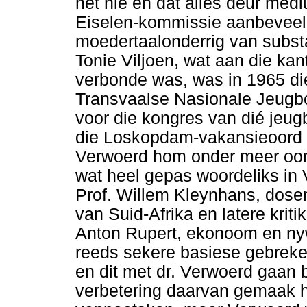
het nie en dat alles deur med
Eiselen-kommissie aanbeveel,
moedertaalonderrig van substa
Tonie Viljoen, wat aan die ka
verbonde was, was in 1965 die
Transvaalse Nasionale Jeugbo
voor die kongres van dié jeu
die Loskopdam-vakansieoord ge
Verwoerd hom onder meer oor
wat heel gepas woordeliks in 
Prof. Willem Kleynhans, dosent
van Suid-Afrika en latere krit
Anton Rupert, ekonoom en nyw
reeds sekere basiese gebreke 
en dit met dr. Verwoerd gaan b
verbetering daarvan gemaak h