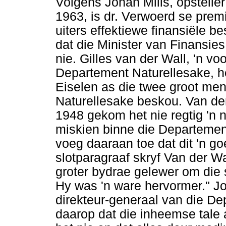
Volgens Johan Mills, opstelle
1963, is dr. Verwoerd se pre
uiters effektiewe finansiële b
dat die Minister van Finansie
nie. Gilles van der Wall, 'n v
Departement Naturellesake, he
Eiselen as die twee groot men
Naturellesake beskou. Van der
1948 gekom het nie regtig 'n 
miskien binne die Departement
voeg daaraan toe dat dit 'n g
slotparagraaf skryf Van der Wa
groter bydrae gelewer om die s
Hy was 'n ware hervormer." J
direkteur-generaal van die D
daarop dat die inheemse tale 