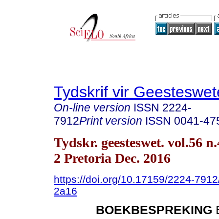
Tydskrif vir Geesteswe
On-line version
ISSN
2224-
7912
Print version
ISSN
0041-47
Tydskr. geesteswet. vol.56 n.
2 Pretoria Dec. 2016
https://doi.org/10.17159/2224-791
2a16
BOEKBESPREKING