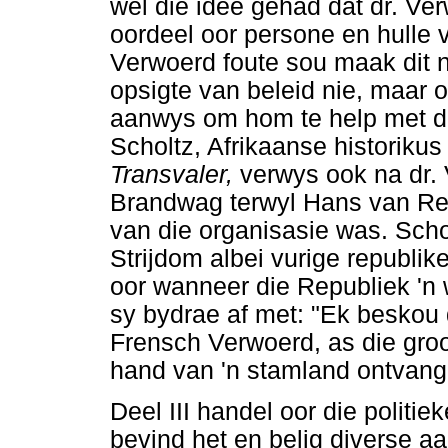
wel die idee gehad dat dr. Ver
oordeel oor persone en hulle 
Verwoerd foute sou maak dit 
opsigte van beleid nie, maar 
aanwys om hom te help met die
Scholtz, Afrikaanse historikus
Transvaler,
verwys ook na dr.
Brandwag terwyl Hans van R
van die organisasie was. Sch
Strijdom albei vurige republik
oor wanneer die Republiek 'n 
sy bydrae af met: "Ek beskou 
Frensch Verwoerd, as die groot
hand van 'n stamland ontvang 
Deel III handel oor die politi
bevind het en belig diverse a