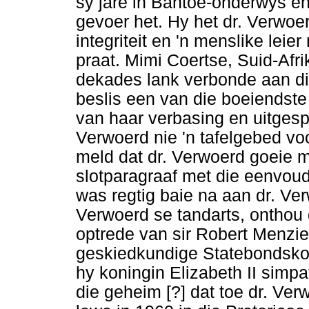
sy jare in Bantoe-onderwys e
gevoer het. Hy het dr. Verwoe
integriteit en 'n menslike leier
praat. Mimi Coertse, Suid-Afr
dekades lank verbonde aan di
beslis een van die boeiendste
van haar verbasing en uitgespr
Verwoerd nie 'n tafelgebed voo
meld dat dr. Verwoerd goeie 
slotparagraaf met die eenvou
was regtig baie na aan dr. Ve
Verwoerd se tandarts, onthou 
optrede van sir Robert Menzie
geskiedkundige Statebondsko
hy koningin Elizabeth II simpa
die geheim [?] dat toe dr. Ver