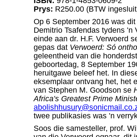
ISBN:
978-1-4853-0609-2
Prys:
R250.00 (BTW ingesluit
Op 6 September 2016 was dit p
Demitrio Tsafendas tydens 'n V
einde aan dr. H.F. Verwoerd s
gepas dat
Verwoerd: Só onth
geleentheid van die honderds
geboortedag, 8 September 190
heruitgawe beleef het. In dies
eksemplaar ontvang het, het 
van Stephen M. Goodson se
Africa's Greatest Prime Minis
abolishhusury@sonicmail.co.
twee publikasies was 'n verry
Soos die samesteller, prof. W
van die Verwoerd-egpaar, dit 