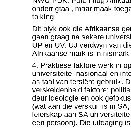
NWU-PUK: Potch nog Afrikaan
onderrigtaal, maar maak toeg
tolking
Dit blyk ook die Afrikaanse 
gaan graag na sekere univers
UP en UV, UJ verdwyn van die
Afrikaanse mark is 'n nismark.
4. Praktiese faktore werk in o
universiteite: nasionaal en in
as taal van tersiêre gebruik. 
verskeidenheid faktore: politie
deur ideologie en ook gefokus 
(wat aan die verskuif is in S
leierskap aan SA universiteit
een persoon). Die uitdaging is 