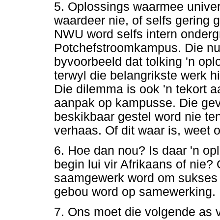
5. Oplossings waarmee univers
waardeer nie, of selfs gering 
NWU word selfs intern onder
Potchefstroomkampus. Die nu
byvoorbeeld dat tolking 'n op
terwyl die belangrikste werk 
Die dilemma is ook 'n tekort 
aanpak op kampusse. Die gevoe
beskikbaar gestel word nie te
verhaas. Of dit waar is, weet 
6. Hoe dan nou? Is daar 'n opl
begin lui vir Afrikaans of nie
saamgewerk word om sukses te
gebou word op samewerking.
7. Ons moet die volgende as v