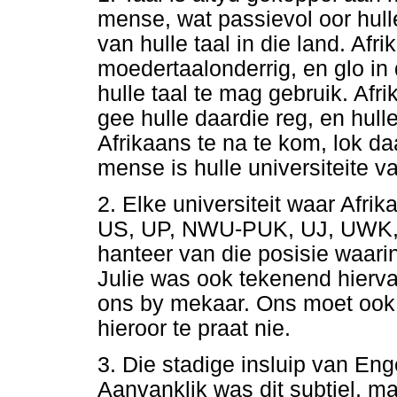
mense, wat passievol oor hulle
van hulle taal in die land. Af
moedertaalonderrig, en glo in 
hulle taal te mag gebruik. Af
gee hulle daardie reg, en hull
Afrikaans te na te kom, lok da
mense is hulle universiteite v
2. Elke universiteit waar Afri
US, UP, NWU-PUK, UJ, UWK, UN
hanteer van die posisie waarin
Julie was ook tekenend hiervan.
ons by mekaar. Ons moet ook
hieroor te praat nie.
3. Die stadige insluip van Enge
Aanvanklik was dit subtiel, maa