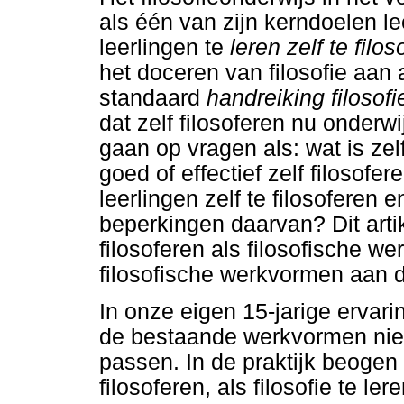
als één van zijn kerndoelen le
leerlingen te
leren zelf te filo
het doceren van filosofie aan
standaard
handreiking filosof
dat zelf filosoferen nu onderwi
gaan op vragen als: wat is zel
goed of effectief zelf filosof
leerlingen zelf te filosoferen
beperkingen daarvan? Dit artik
filosoferen als filosofische 
filosofische werkvormen aan 
In onze eigen 15-jarige ervar
de bestaande werkvormen niet 
passen. In de praktijk beogen 
filosoferen, als filosofie te l