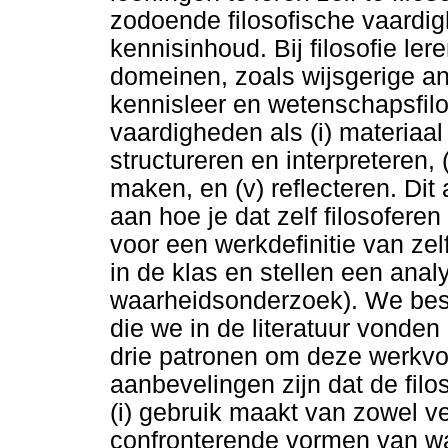
zodoende filosofische vaardig
kennisinhoud. Bij filosofie le
domeinen, zoals wijsgerige antr
kennisleer en wetenschapsfilos
vaardigheden als (i) materiaal
structureren en interpreteren, (i
maken, en (v) reflecteren. Dit 
aan hoe je dat zelf filosofere
voor een werkdefinitie van zel
in de klas en stellen een anal
waarheidsonderzoek). We besc
die we in de literatuur vonden
drie patronen om deze werkv
aanbevelingen zijn dat de filo
(i) gebruik maakt van zowel v
confronterende vormen van wa