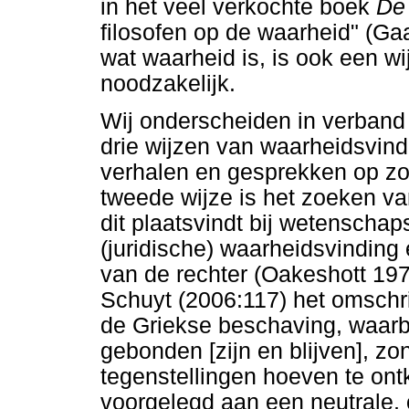
in het veel verkochte boek
De 
filosofen op de waarheid" (Ga
wat waarheid is, is ook een w
noodzakelijk.
Wij onderscheiden in verband m
drie wijzen van waarheidsvind
verhalen en gesprekken op zo
tweede wijze is het zoeken v
dit plaatsvindt bij wetenscha
(juridische) waarheidsvinding 
van de rechter (Oakeshott 1975
Schuyt (2006:117) het omschrijf
de Griekse beschaving, waarbij
gebonden [zijn en blijven], zon
tegenstellingen hoeven te ont
voorgelegd aan een neutrale, 