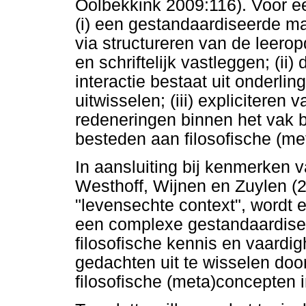
Oolbekkink 2009:116). Voor ee
(i) een gestandaardiseerde ma
via structureren van de leero
en schriftelijk vastleggen; (ii
interactie bestaat uit onderli
uitwisselen; (iii) expliciteren
redeneringen binnen het vak b
besteden aan filosofische (m
In aansluiting bij kenmerken va
Westhoff, Wijnen en Zuylen (2
"levensechte context", wordt 
een complexe gestandaardisee
filosofische kennis en vaar
gedachten uit te wisselen doo
filosofische (meta)concepten 