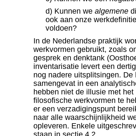
d) Kunnen we
algemene
di
ook aan onze werkdefiniti
voldoen?
In de Nederlandse praktijk wor
werkvormen gebruikt, zoals on
gesprek en denktank (Oosthoe
inventarisatie levert een dert
nog nadere uitsplitsingen. D
samengevat in een analytische 
hebben niet de illusie met het
filosofische werkvormen te h
er een verzadigingspunt berei
naar alle waarschijnlijkheid w
opleveren. Enkele uitgeschr
staan in sectie 4.2.