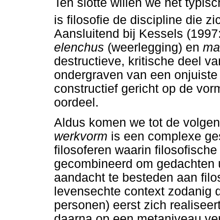
Ten slotte willen we het typisc
is filosofie de discipline die 
Aansluitend bij Kessels (1997
elenchus
(weerlegging) en
ma
destructieve, kritische deel v
ondergraven van een onjuiste
constructief gericht op de vo
oordeel.
Aldus komen we tot de volgen
werkvorm
is een complexe ge
filosoferen waarin filosofisc
gecombineerd om gedachten ui
aandacht te besteden aan filo
levensechte context zodanig d
personen) eerst zich realiseert
daarna op een metaniveau ver