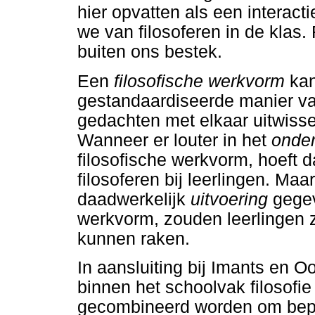
hier opvatten als een interact
we van filosoferen in de klas.
buiten ons bestek.
Een
filosofische werkvorm
kan
gestandaardiseerde manier va
gedachten met elkaar uitwisse
Wanneer er louter in het
onde
filosofische werkvorm, hoeft da
filosoferen bij leerlingen. Ma
daadwerkelijk
uitvoering
gegev
werkvorm, zouden leerlingen z
kunnen raken.
In aansluiting bij Imants en 
binnen het schoolvak filosofi
gecombineerd worden om bepaal