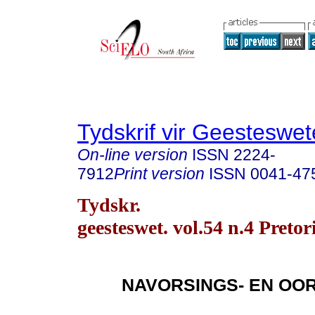
Tydskrif vir Geesteswe
On-line version
ISSN
2224-
7912
Print version
ISSN
0041-47
Tydskr.
geesteswet. vol.54 n.4 Pretor
NAVORSINGS- EN OO