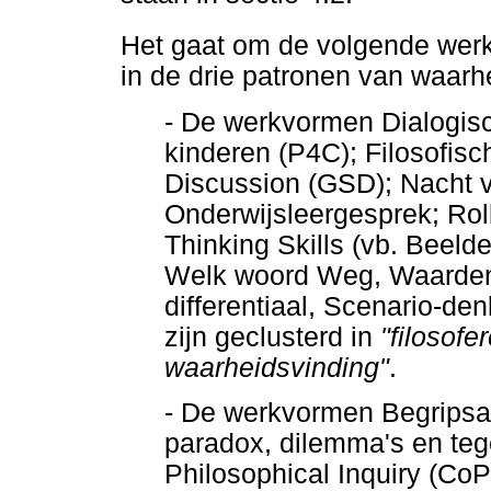
Het gaat om de volgende wer
in de drie patronen van waarh
- De werkvormen Dialogisc
kinderen (P4C); Filosofisc
Discussion (GSD); Nacht va
Onderwijsleergesprek; Ro
Thinking Skills (vb. Beel
Welk woord Weg, Waarden
differentiaal, Scenario-d
zijn geclusterd in
"filosof
waarheidsvinding"
.
- De werkvormen Begripsa
paradox, dilemma's en te
Philosophical Inquiry (CoP