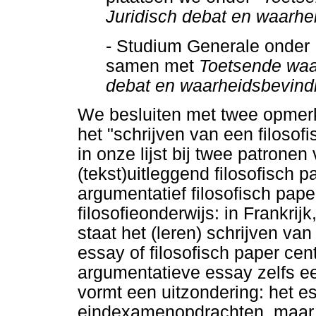
Juridisch debat en waarhe
- Studium Generale onder
samen met
Toetsende waa
debat en waarheidsbevind
We besluiten met twee opmerki
het "schrijven van een filoso
in onze lijst bij twee patronen
(tekst)uitleggend filosofisch 
argumentatief filosofisch pape
filosofieonderwijs: in Frankri
staat het (leren) schrijven va
essay of filosofisch paper centr
argumentatieve essay zelfs 
vormt een uitzondering: het e
eindexamenopdrachten, maar 