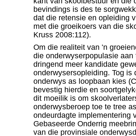
kant van skoolbestuur en di
bevindings is des te sorgwekke
dat die retensie en opleiding
met die groeikoers van die sko
Kruss 2008:112).
Om die realiteit van 'n groeie
die onderwyserpopulasie aan t
dringend meer kandidate gewe
onderwysersopleiding. Tog is 
onderwys as loopbaan kies (C
bevestig hierdie en soortgely
dit moeilik is om skoolverlater
onderwysberoep toe te tree as
ondeurdagte implementering va
Gebaseerde Onderrig meebrin
van die provinsiale onderwys