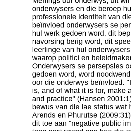
Menings oor onderwys, dit wi
onderwysers en die beroep huld
professionele identiteit van d
beïnvloed onderwysers se per
hul werk gedoen word, dit bep
navorsing berig word, dit speel
leerlinge van hul onderwysers
waarop politici en beleidmake
Onderwysers se persepsies oo
gedoen word, word noodwendi
oor die onderwys beïnvloed. "
is, and of what it is for, make
and practice" (Hansen 2001:1
bewus van die lae status wat 
Arends en Phurutse (2009:31) 
dit toe aan "negative public 