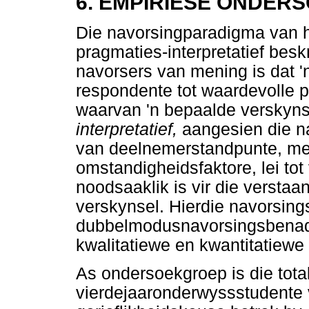
6.
EMPIRIESE ONDER
Die navorsingparadigma van h
pragmaties-interpretatief besk
navorsers van mening is dat '
respondente tot waardevolle pr
waarvan 'n bepaalde verskynse
interpretatief,
aangesien die na
van deelnemerstandpunte, me
omstandigheidsfaktore, lei tot
noodsaaklik is vir die verstaa
verskynsel. Hierdie navorsing
dubbelmodusnavorsingsbenade
kwalitatiewe en kwantitatiew
As ondersoekgroep is die tota
vierdejaaronderwyssstudente v