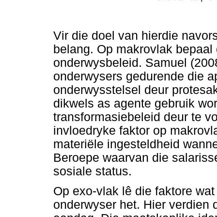
Vir die doel van hierdie navor
belang. Op makrovlak bepaal d
onderwysbeleid. Samuel (2008
onderwysers gedurende die ap
onderwysstelsel deur protesak
dikwels as agente gebruik wor
transformasiebeleid deur te vo
invloedryke faktor op makrovla
materiële ingesteldheid wann
Beroepe waarvan die salariss
sosiale status.
Op exo-vlak lê die faktore wat
onderwyser het. Hier verdien