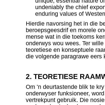
unique, essential nature of
undeniably the chief expon
enduring values of Western 
Hierdie navorsing het in die 
beroepsgeesdrif en morele on
mense wat in die toekoms kern
onderwys wou wees. Ter wille
teoretiese en konseptuele raa
die volgende paragrawe eers ko
2.
TEORETIESE RAAM
Om 'n deurtastende blik te kry
onderwyser funksioneer, word 
vertrekpunt gebruik. Die nosie