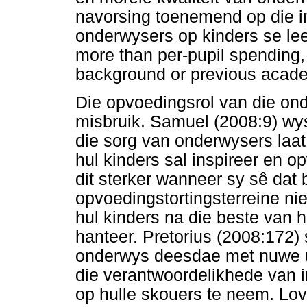
navorsing toenemend op die i
onderwysers op kinders se lee
more than per-pupil spending,
background or previous acad
Die opvoedingsrol van die on
misbruik. Samuel (2008:9) wys
die sorg van onderwysers laa
hul kinders sal inspireer en
dit sterker wanneer sy sê dat 
opvoedingstortingsterreine ni
hul kinders na die beste van 
hanteer. Pretorius (2008:172) s
onderwys deesdae met nuwe u
die verantwoordelikhede van i
op hulle skouers te neem. Lov