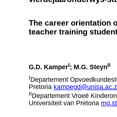
The career orientation o
teacher training studen
I
II
G.D. Kamper
; M.G. Steyn
I
Departement Opvoedkundestudi
Pretoria
kampegd@unisa.ac.
II
Departement Vroeë Kinderont
Universiteit van Pretoria
mg.s