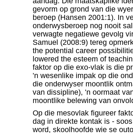
aandag. Die maatskaplike iden
gevorm op grond van die wye
beroep (Hansen 2001:1). In v
onderwysberoep nog nooit sala
verwagte negatiewe gevolg vi
Samuel (2008:9) tereg opmerk: 
the potential career possibilit
lowered the esteem of teachin
faktor op die exo-vlak is die
'n wesenlike impak op die ond
die onderwyser moontlik ontm
van dissipline), 'n oormaat va
moontlike belewing van onvol
Op die mesovlak figureer fak
dag in direkte kontak is - soo
word, skoolhoofde wie se out