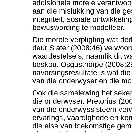
addisionele morele verantwoo
aan die mislukking van die g
integriteit, sosiale ontwikkelin
bewuswording te modelleer.
Die morele verpligting wat de
deur Slater (2008:46) verwoor
waardestelsels, naamlik dit w
beskou. Osgusthorpe (2008:28
navorsingsresultate is wat di
van die onderwyser en die mor
Ook die samelewing het seke
die onderwyser. Pretorius (20
van die onderwyssisteem verw
ervarings, vaardighede en ken
die eise van toekomstige ge