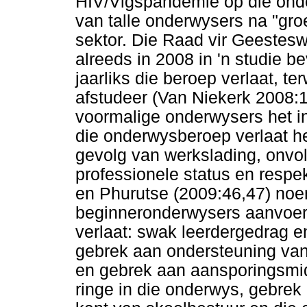
HIV/Vigspandemie op die onde
van talle onderwysers na "groe
sektor. Die Raad vir Geestes
alreeds in 2008 in 'n studie 
jaarliks die beroep verlaat, t
afstudeer (Van Niekerk 2008:1
voormalige onderwysers het in
die onderwysberoep verlaat h
gevolg van werkslading, onvo
professionele status en respek
en Phurutse (2009:46,47) noe
beginneronderwysers aanvoer 
verlaat: swak leerdergedrag e
gebrek aan ondersteuning van
en gebrek aan aansporingsmid
ringe in die onderwys, gebre