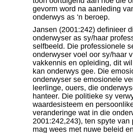
toon oortuigend aan hoe die o
gevorm word na aanleding va
onderwys as 'n beroep.
Jansen (2001:242) definieer di
onderwyser as sy/haar profess
selfbeeld. Die professionele 
onderwyser voel oor sy/haar 
vakkennis en opleiding, dit wi
kan onderwys gee. Die emosi
onderwyser se emosionele ve
leerlinge, ouers, die onderwy
hanteer. Die politieke sy ver
waardesisteem en persoonlike 
veranderinge wat in die onde
2001:242,243), ten spyte van p
mag wees met nuwe beleid en