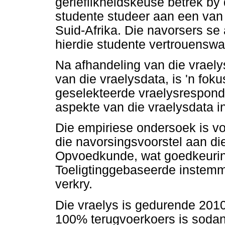
gerieflikheidskeuse betrek by
studente studeer aan een van 
Suid-Afrika. Die navorsers s
hierdie studente vertrouenswa
Na afhandeling van die vraely
van die vraelysdata, is 'n fo
geselekteerde vraelysrespond
aspekte van die vraelysdata in
Die empiriese ondersoek is v
die navorsingsvoorstel aan di
Opvoedkunde, wat goedkeuring
Toeligtinggebaseerde instemm
verkry.
Die vraelys is gedurende 2010
100% terugvoerkoers is sodan