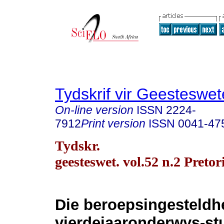
Tydskrif vir Geesteswe
On-line version
ISSN
2224-
7912
Print version
ISSN
0041-47
Tydskr.
geesteswet. vol.52 n.2 Preto
Die beroepsingesteldh
vierdejaaronderwys-st