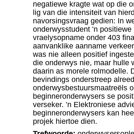
negatiewe kragte wat op die o
lig van die intensiteit van hie
navorsingsvraag gedien: In we
onderwysstudent 'n positiewe 
vraelysopname onder 403 fina
aanvanklike aanname verkeer
was nie alleen positief ingest
die onderwys nie, maar hulle 
daarin as morele rolmodelle. 
bevindings onderstreep alree
onderwysbestuursmaatreëls o
beginneronderwysers se posit
verseker. 'n Elektroniese advi
beginneronderwysers kan heel
projek hiertoe dien.
Trefwoorde:
onderwysersople