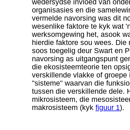
wedersydse invloed van onder
organisasies en die samelewin
vermelde navorsing was dit n
wesenlike faktore te kyk wat 
werksomgewing het, asook wat
hierdie faktore sou wees. Die
soos toegelig deur Swart en Pet
navorsing as uitgangspunt ge
die ekosisteemteorie ten opsi
verskillende vlakke of groepe 
"sisteme" waarvan die funksion
tussen die verskillende dele.
mikrosisteem, die mesosistee
makrosisteem (kyk
figuur 1
).