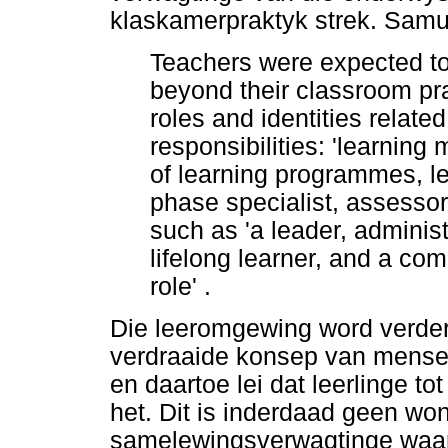
klaskamerpraktyk strek. Samue
Teachers were expected to 
beyond their classroom pr
roles and identities relate
responsibilities: 'learning
of learning programmes, le
phase specialist, assessor'
such as 'a leader, administ
lifelong learner, and a com
role' .
Die leeromgewing word verder
verdraaide konsep van mensere
en daartoe lei dat leerlinge t
het. Dit is inderdaad geen won
samelewingsverwagtinge waar