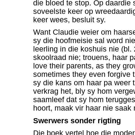
die bloed te stop. Op daardie 
soveelste keer op wreedaardig
keer wees, besluit sy.
Want Claudie weier om haarse
sy die hoofmeisie sal word nie
leerling in die koshuis nie (bl.
skoolraad nie; trouens, haar pa
love their parents, as they gr
sometimes they even forgive t
sy die kans om haar pa weer t
verkrag het, bly sy hom verge
saamleef dat sy hom teruggestu
hoort, maak vir haar nie saak 
Swerwers sonder rigting
Die boek vertel hoe die mode