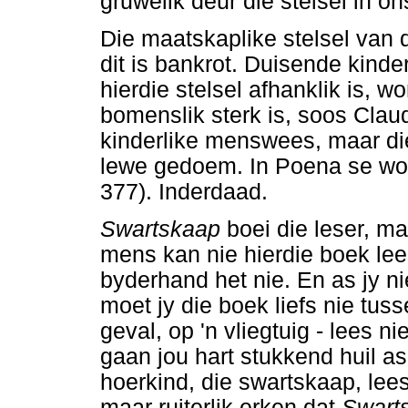
gruwelik deur die stelsel in on
Die maatskaplike stelsel van d
dit is bankrot. Duisende kinde
hierdie stelsel afhanklik is,
bomenslik sterk is, soos Clau
kinderlike menswees, maar die
lewe gedoem. In Poena se wo
377). Inderdaad.
Swartskaap
boei die leser, m
mens kan nie hierdie boek lee
byderhand het nie. En as jy ni
moet jy die boek liefs nie tus
geval, op 'n vliegtuig - lees n
gaan jou hart stukkend huil as
hoerkind, die swartskaap, lee
maar ruiterlik erken dat
Swart