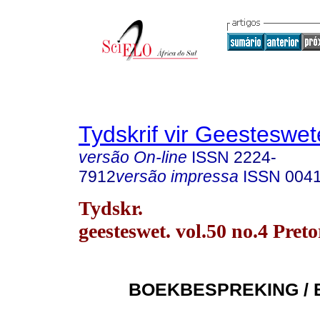
Tydskrif vir Geesteswe
versão On-line
ISSN
2224-
7912
versão impressa
ISSN
004
Tydskr.
geesteswet. vol.50 no.4 Pret
BOEKBESPREKING / 