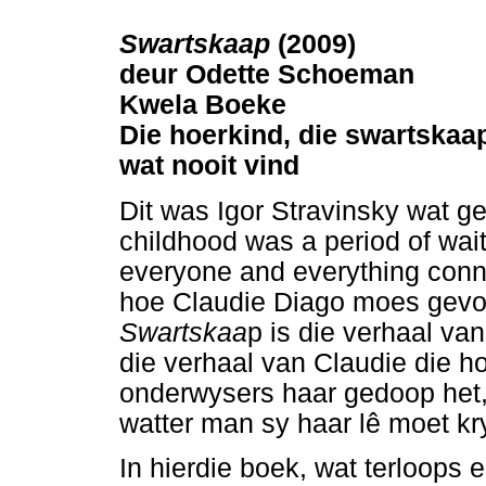
Swartskaap
(2009)
deur Odette Schoeman
Kwela Boeke
Die hoerkind, die swartskaa
wat nooit vind
Dit was Igor Stravinsky wat g
childhood was a period of wai
everyone and everything connec
hoe Claudie Diago moes gevoe
Swartskaa
p is die verhaal van
die verhaal van Claudie die ho
onderwysers haar gedoop het,
watter man sy haar lê moet kry 
In hierdie boek, wat terloops e