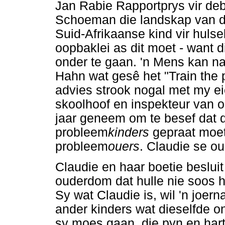
Jan Rabie Rapportprys vir deb
Schoeman die landskap van d
Suid-Afrikaanse kind vir huls
oopbaklei as dit moet - want 
onder te gaan. 'n Mens kan na
Hahn wat gesê het "Train the p
advies strook nogal met my ei
skoolhoof en inspekteur van o
jaar geneem om te besef dat da
probleem
kinders
gepraat moet
probleem
ouers
. Claudie se ou
Claudie en haar boetie besluit
ouderdom dat hulle nie soos hu
Sy wat Claudie is, wil 'n joern
ander kinders wat dieselfde 
sy moes gaan, die pyn en hart