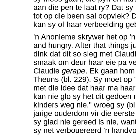
aan die pen te laat ry? Dat sy
tot op die been sal oopvlek? 
kan sy of haar verbeelding geb
'n Anonieme skrywer het op '
and hungry. After that things 
dink dat dit so sleg met Clau
smaak om deur haar eie pa ver
Claudie
gerape
. Ek gaan hom 
Theuns (bl. 229). Sy moet op
met die idee dat haar ma haar
kan nie glo sy het dit gedoen 
kinders weg nie," wroeg sy (bl
jarige ouderdom vir die eerst
sy glad nie gereed is nie, wan
sy net verbouereerd 'n handvol