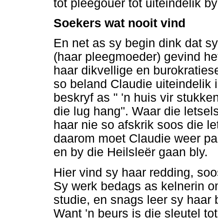
tot pleegouer tot uiteindelik b
Soekers wat nooit vind
En net as sy begin dink dat s
(haar pleegmoeder) gevind het
haar dikvellige en burokraties
so beland Claudie uiteindelik i
beskryf as " 'n huis vir stukke
die lug hang". Waar die letsel
haar nie so afskrik soos die let
daarom moet Claudie weer pa
en by die Heilsleër gaan bly.
Hier vind sy haar redding, soo
Sy werk bedags as kelnerin o
studie, en snags leer sy haar
Want 'n beurs is die sleutel t