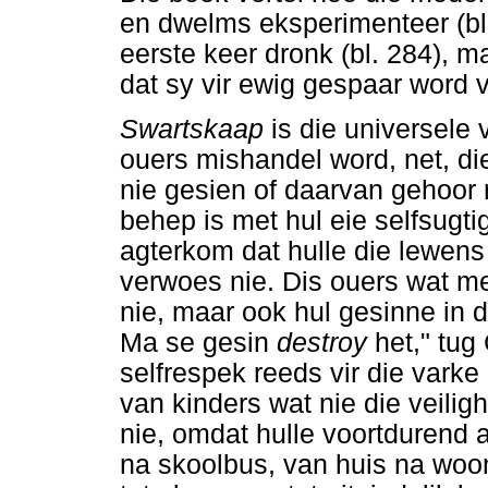
en dwelms eksperimenteer (bl.
eerste keer dronk (bl. 284), m
dat sy vir ewig gespaar word v
Swartskaap
is die universele 
ouers mishandel word, net, di
nie gesien of daarvan gehoor n
behep is met hul eie selfsugti
agterkom dat hulle die lewens
verwoes nie. Dis ouers wat mek
nie, maar ook hul gesinne in d
Ma se gesin
destroy
het," tug
selfrespek reeds vir die vark
van kinders wat nie die veilig
nie, omdat hulle voortdurend a
na skoolbus, van huis na woo