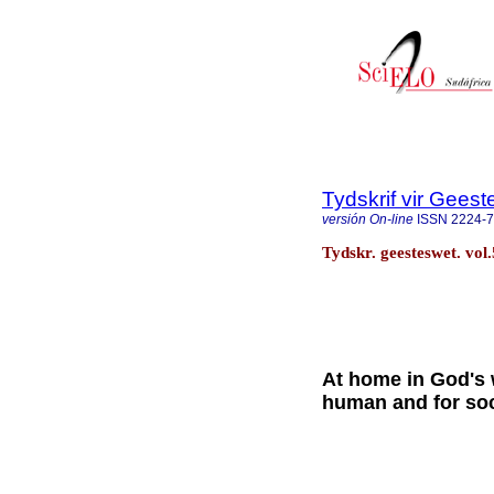
Tydskrif vir Gee
versión On-line
ISSN
2224-
Tydskr. geesteswet. vol
At home in God's 
human and for soc