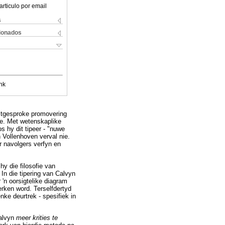
articulo por email
s
cionados
nk
uitgesproke promovering
ie. Met wetenskaplike
s hy dit tipeer - "nuwe
n Vollenhoven verval nie.
r navolgers verfyn en
y die filosofie van
In die tipering van Calvyn
r 'n oorsigtelike diagram
rken word. Terselfdertyd
ke deurtrek - spesifiek in
Calvyn
meer krities te