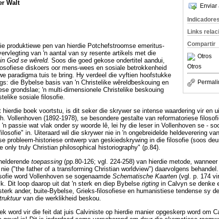
er Walt
Enviar 
Indicadore
Links rela
Compartir
 die produktiewe pen van hierdie Potchefstroomse emeritus-
 vervlegting van 'n aantal van sy resente artikels met die
Otros
in God se wêreld.
Soos die goed gekose ondertitel aandui,
Otros
losofiese diskoers oor mens-wees en sosiale betrokkenheid
e paradigma tuis te bring. Hy verdeel die vyftien hoofstukke
ngs: die Bybelse basis van 'n Christelike wêreldbeskouing en
Permali
ofiese grondslae; 'n multi-dimensionele Christelike beskouing
elike sosiale filosofie.
 hierdie boek voortstu, is dit seker die skrywer se intense waardering vir en 
h. Vollenhoven (1892-1978), se besondere gestalte van reformatoriese filosof
n passie wat vlak onder sy woorde lê, lei hy die leser in Vollenhoven se - soo
ilosofie" in. Uiteraard wil die skrywer nie in 'n ongebreidelde heldeverering va
 probleem-historiese ontwerp van geskiedskrywing in die filosofie (soos deu
 only truly Christian philosophical historiography" (p.84).
rhelderende
toepassing
(pp.80-126; vgl. 224-258) van hierdie metode, wanneer h
ie ("the father of a transforming Christian worldview") daarvolgens behandel. 
osofie word Vollenhoven se sogenaamde
Schematische Kaarten
(vgl. p. 174 vi
k. Dit loop daarop uit dat 'n sterk en diep Bybelse
rigting
in Calvyn se denke e
terk ander, buite-Bybelse, Grieks-filosofiese en humanistiese tendense sy den
truktuur
van die werklikheid beskou.
ek word vir die feit dat juis Calviniste op hierdie manier opgeskerp word om 