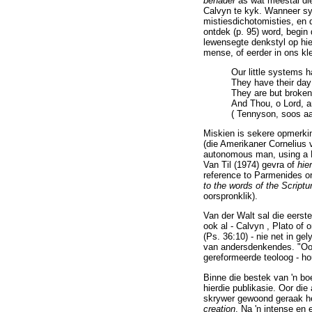
benader
as wat meestal die
Calvyn te kyk. Wanneer sy 
mistiesdichotomisties, en d
ontdek (p. 95) word, begin
lewensegte denkstyl op hie
mense, of eerder in ons kl
Our little systems h
They have their day
They are but broken 
And Thou, o Lord, a
( Tennyson, soos a
Miskien is sekere opmerkin
(die Amerikaner Cornelius v
autonomous man, using a Pa
Van Til (1974) gevra of
hie
reference to Parmenides o
to the words of the Scriptu
oorspronklik).
Van der Walt sal die eerst
ook al - Calvyn , Plato of 
(Ps. 36:10) - nie net in g
van andersdenkendes. "Ook 
gereformeerde teoloog - ho
Binne die bestek van 'n bo
hierdie publikasie. Oor di
skrywer gewoond geraak he
creation
. Na 'n intense en