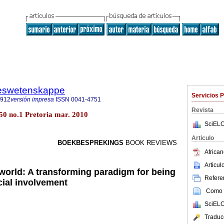
steswetenskappe
Servicios 
7912
versión impresa
ISSN
0041-4751
Revista
.50 no.1 Pretoria mar. 2010
SciELO
Articulo
BOEKBESPREKINGS
BOOK REVIEWS
African
Articu
world: A transforming paradigm for being
Referen
ial involvement
Como c
SciELO
Traduc