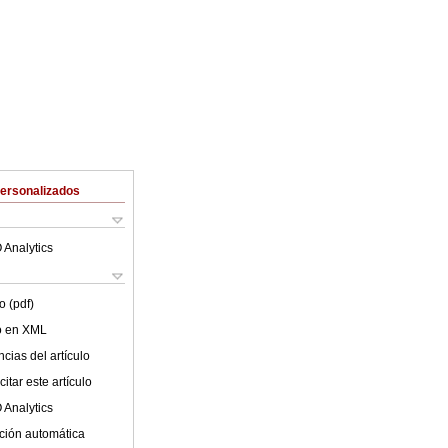
Personalizados
 Analytics
o (pdf)
lo en XML
cias del artículo
itar este artículo
 Analytics
ción automática