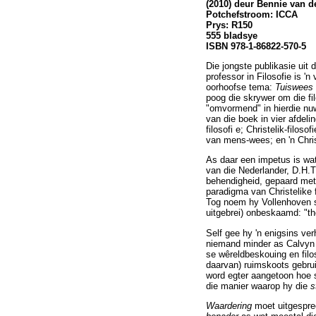
(2010) deur Bennie van d
Potchefstroom: ICCA
Prys: R150
555 bladsye
ISBN 978-1-86822-570-5
Die jongste publikasie uit
professor in Filosofie is 'n
oorhoofse tema:
Tuiswees 
poog die skrywer om die fi
"omvormend" in hierdie nuw
van die boek in vier afdeli
filosofi e; Christelik-filos
van mens-wees; en 'n Christ
As daar een impetus is wat
van die Nederlander, D.H.T
behendigheid, gepaard met '
paradigma van Christelike f
Tog noem hy Vollenhoven se
uitgebrei) onbeskaamd: "the
Self gee hy 'n enigsins ve
niemand minder as Calvyn n
se wêreldbeskouing en fil
daarvan) ruimskoots gebrui
word egter aangetoon hoe s
die manier waarop hy die
s
Waardering
moet uitgespre