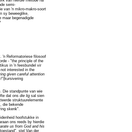
erk van hierdie metode na
nde semi-
fie van 'n mikro-makro-soort
en sy beweeglike,
nde maar begenadigde
?
 'n Reformatoriese filosoof
de - "the principle of the
kus in 'n feesbundel vir
ot interested in the
ng given careful attention
!"
(kursivering
e. Die standpunte van wie
ofte dat ons
die lig
sal sien
tteerde struktuurelemente
k, die bekende
ring skenk".
eidenheid hoofstukke in
araan ons reeds by hierdie
arate us from God and his
toestand", stel Van der