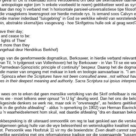
 geval is! Dit is inderdaad soms versoberend om deur die skematiese raamw
antropologie egter (om 'n enkele voorbeeld te noem) geëtiketteer word as sy
aar dan nog 'n verband met 'n horisontale parsieel-universalistiese tipe filoso
 die vraagtekens lewensgroot oor hierdie metode rys. Is iemand soos Calvyn 
rdie manier inderdaad "tuisgebring" in God se werklike wêreld van worstele
ein, abstrakte skema'tjies vasgevang - hoe Skrifgetrou hulle ook al geag word
ave their day;
 and cease to be:
lights of Thee'
rt more than they
angehaal deur Hendrikus Berkhof)
gs van die gereformeerde dogmatikus, Berkouwer, in hierdie verband relevant.
an Til, 'n tydgenoot van Vollenhoven) het by Berkouwer - in Van Til se eie woor
rmedean-Spinozistic principle of continuity" bespeur. Daarop het die dogmati
rdie
manier van omgang met mekaar in kerk en teologie aanvaarbaar is. "I am n
r Spinoza
when the Scriptures have not been consulted anew...not without havi
res in their deepest meaning and authority. Sacra Scriptura sui ipsius interpres
e wees om te erken dat geen menslike vertolking van die Skrif onfeilbaar is ni
ons eie - moet telkens
weer opnuut
"in U lig" deurlig word. Dan het ons die bel
elykgesinde denkers se werk nie, maar ook in "onverwagte", as heidens geëtike
in die grofste afdwaling" - aldus 'n opmerking (in 1902) van Herman Bavinc
u 'n waarheidselement hom skuil, wat daardie afdwaling "dra en daaraan beko
ekbespreking is dit uiteraard onmoontlik om reg te laat geskied aan die versk
e algemeen getuig hulle van die wye belesenheid en wetenskaplike kwaliteit wa
t. Persoonlik was Hoofstuk 11 vir my die boeiendste:
Even death cannot sep
 eerlike worsteling met ons reformatoriese tradisie oor die sogenaamde "tussen