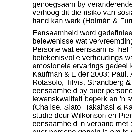
genoegsaam by veranderende
verhoog dit die risiko van sos
hand kan werk (Holmén & Fur
Eensaamheid word gedefiniee
belewenisse wat vervreemding,
Persone wat eensaam is, het 
betekenisvolle verhoudings wa
emosionele ervarings gedeel
Kaufman & Elder 2003; Paul, 
Rotasolo, Tilvis, Strandberg &
eensaamheid by ouer persone 
lewenskwaliteit beperk en 'n
(Chalise, Siato, Takahasi & Kai
studie deur Wilkonson en Pie
eensaamheid 'n verband met d
ouer persone geneig is om te