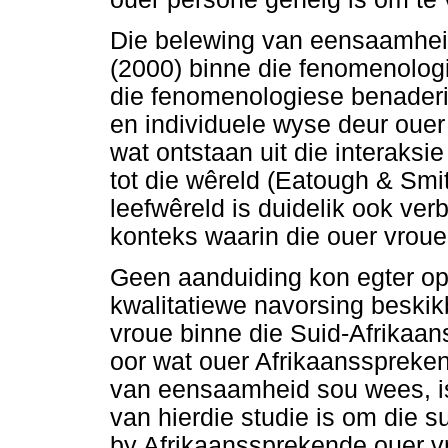
Die belewing van eensaamheid
(2000) binne die fenomenologi
die fenomenologiese benader
en individuele wyse deur ouer
wat ontstaan uit die interaks
tot die wêreld (Eatough & Smit
leefwêreld is duidelik ook ver
konteks waarin die ouer vroue
Geen aanduiding kon egter op
kwalitatiewe navorsing beski
vroue binne die Suid-Afrikaan
oor wat ouer Afrikaansspreke
van eensaamheid sou wees, is
van hierdie studie is om die 
by Afrikaanssprekende ouer vr