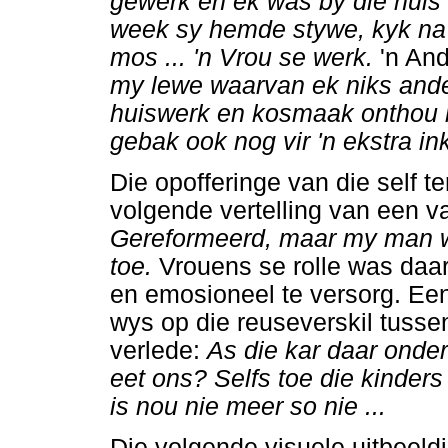
gewerk en ek was by die huis
week sy hemde stywe, kyk na d
mos ... 'n Vrou se werk.
'n And
my lewe waarvan ek niks ande
huiswerk en kosmaak onthou ni
gebak ook nog vir 'n ekstra i
Die opofferinge van die self te
volgende vertelling van een 
Gereformeerd, maar my man w
toe.
Vrouens se rolle was daa
en emosioneel te versorg. Een
wys op die reuseverskil tusse
verlede:
As die kar daar onder 
eet ons? Selfs toe die kinders a
is nou nie meer so nie ...
Die volgende visuele uitbeeld