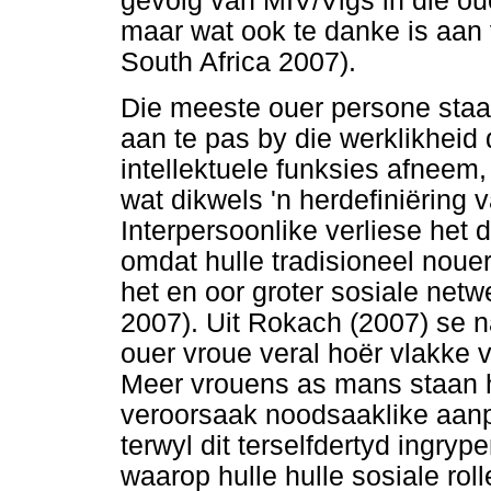
gevolg van MIV/Vigs in die o
maar wat ook te danke is aan 
South Africa 2007).
Die meeste ouer persone staa
aan te pas by die werklikheid
intellektuele funksies afneem,
wat dikwels 'n herdefiniëring v
Interpersoonlike verliese het 
omdat hulle tradisioneel noue
het en oor groter sosiale net
2007). Uit Rokach (2007) se n
ouer vroue veral hoër vlakke
Meer vrouens as mans staan h
veroorsaak noodsaaklike aan
terwyl dit terselfdertyd ingryp
waarop hulle hulle sosiale rol