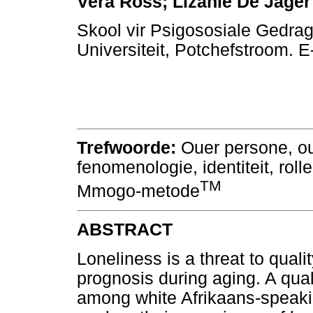
Vera Ross; Lizanlé De Jager
Skool vir Psigososiale Gedr
Universiteit, Potchefstroom. 
Trefwoorde:
Ouer persone, o
fenomenologie, identiteit, roll
TM
Mmogo-metode
ABSTRACT
Loneliness is a threat to qualit
prognosis during aging. A qua
among white Afrikaans-speak