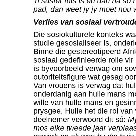
'n suster tuis is en dan na so r
pad, dan weet jy jy moet nou
Verlies van sosiaal vertroude
Die sosiokulturele konteks wa
studie gesosialiseer is, onde
Binne die gestereotipeerd Afri
sosiaal gedefinieerde rolle v
is byvoorbeeld verwag om sow
outoriteitsfigure wat gesag oo
Van vrouens is verwag dat hul
onderdanig aan hulle mans m
wille van hulle mans en gesin
prysgee. Hulle het die rol van
deelnemer verwoord dit só:
My
mos elke tweede jaar verplaas 