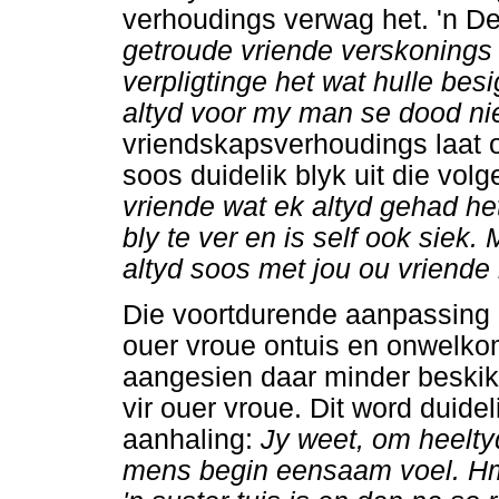
verhoudings verwag het. 'n D
getroude vriende verskonings
verpligtinge het wat hulle bes
altyd voor my man se dood ni
vriendskapsverhoudings laat o
soos duidelik blyk uit die vol
vriende wat ek altyd gehad het 
bly te ver en is self ook sie
altyd soos met jou ou vriende 
Die voortdurende aanpassing
ouer vroue ontuis en onwelko
aangesien daar minder beskik
vir ouer vroue. Dit word duide
aanhaling:
Jy weet, om heelty
mens begin eensaam voel. Hmm