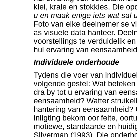
klei, krale en stokkies. Die o
u en maak enige iets wat sal
Foto van elke deelnemer se vis
as visuele data hanteer. Deel
voorstellings te verduidelik e
hul ervaring van eensaamheid
Individuele onderhoude
Tydens die voer van individue
volgende gestel: Wat beteken
dra by tot u ervaring van ee
eensaamheid? Watter struikel
hantering van eensaamheid? Ui
inligting bekom oor feite, oor
motiewe, standaarde en huidi
Silverman (1993). Die onderho