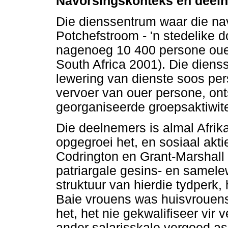
Navorsingskonteks en deel
Die dienssentrum waar die nav
Potchefstroom - 'n stedelike 
nagenoeg 10 400 persone ouer 
South Africa 2001). Die diens
lewering van dienste soos per
vervoer van ouer persone, on
georganiseerde groepsaktiwite
Die deelnemers is almal Afri
opgegroei het, en sosiaal akti
Codrington en Grant-Marshall 
patriargale gesins- en samele
struktuur van hierdie tydperk,
Baie vrouens was huisvrouens
het, het nie gekwalifiseer vir
ander salarisskale vergoed a