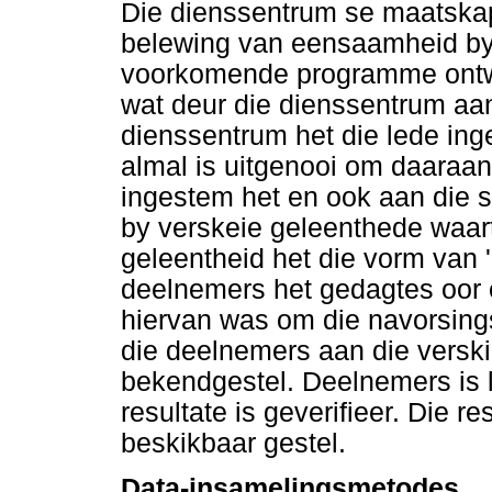
Die dienssentrum se maatskap
belewing van eensaamheid by
voorkomende programme ontwi
wat deur die dienssentrum aa
dienssentrum het die lede ing
almal is uitgenooi om daaraan
ingestem het en ook aan die se
by verskeie geleenthede waart
geleentheid het die vorm van
deelnemers het gedagtes oor 
hiervan was om die navorsings
die deelnemers aan die versk
bekendgestel. Deelnemers is l
resultate is geverifieer. Die r
beskikbaar gestel.
Data-insamelingsmetodes