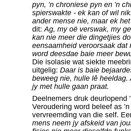
pyn, 'n chroniese pyn en 'n c
spierswakte - ek kan of wil ni
ander mense nie, maar ek het 
dit:
Ag, my oë verswak, my geh
kan nie meer die dingetjies d
eensaamheid veroorsaak dat 
word deesdae baie meer bewu
Die isolasie wat siekte meebr
uitgelig:
Daar is baie bejaarde
beweeg nie, hulle lê heeldag.
jy met hulle gaan praat.
Deelnemers druk deurlopend 'n
Veroudering word beleef as 'n
vervreemding van die self. Ee
mens neem jy afskeid van jous