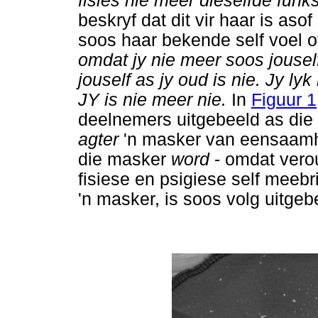
fisies nie meer dieselfde funk
beskryf dat dit vir haar is as
soos haar bekende self voel of
omdat jy nie meer soos jouself 
jouself as jy oud is nie. Jy ly
JY is nie meer nie.
In
Figuur 1
deelnemers uitgebeeld as die e
agter
'n masker van eensaamhei
die masker
word
- omdat vero
fisiese en psigiese self meeb
'n masker, is soos volg uitgeb