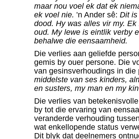
maar nou voel ek dat ek niem
ek voel nie.
'n Ander sê:
Dit i
dood. Hy was alles vir my. Ek
oud. My lewe is eintlik verby e
behalwe die eensaamheid.
Die verlies aan geliefde perso
gemis by ouer persone. Die vo
van gesinsverhoudings in die
middelste van ses kinders, al
en susters, my man en my kind
Die verlies van betekenisvoll
by tot die ervaring van eensaa
veranderde verhouding tussen
wat enkellopende status verwer
Dit blyk dat deelnemers ontnu