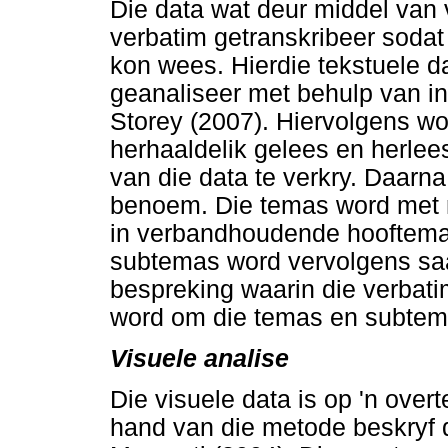
Die data wat deur middel van 
verbatim getranskribeer sodat 
kon wees. Hierdie tekstuele da
geanaliseer met behulp van i
Storey (2007). Hiervolgens wor
herhaaldelik gelees en herlee
van die data te verkry. Daarn
benoem. Die temas word met m
in verbandhoudende hooftema
subtemas word vervolgens saa
bespreking waarin die verbat
word om die temas en subtemas
Visuele analise
Die visuele data is op 'n over
hand van die metode beskryf