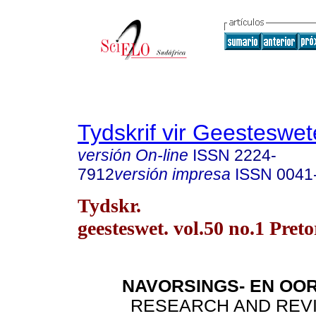
Tydskrif vir Geesteswe
versión On-line
ISSN
2224-
7912
versión impresa
ISSN
0041
Tydskr.
geesteswet. vol.50 no.1 Pret
NAVORSINGS- EN OO
RESEARCH AND REV