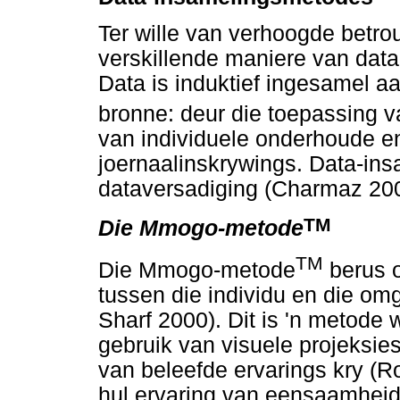
Ter wille van verhoogde betrou
verskillende maniere van data
Data is induktief ingesamel a
bronne: deur die toepassing
van individuele onderhoude en
joernaalinskrywings. Data-ins
dataversadiging (Charmaz 2005
TM
Die Mmogo-metode
TM
Die Mmogo-metode
berus o
tussen die individu en die o
Sharf 2000). Dit is 'n metode 
gebruik van visuele projeksies
van beleefde ervarings kry (
hul ervaring van eensaamheid 