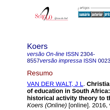
Koers
versão On-line
ISSN
2304-
8557
versão impressa
ISSN
002
Resumo
VAN DER WALT, J L
.
Christi
of education in South Africa:
historical activity theory to
Koers (Online)
[online]. 2016, 