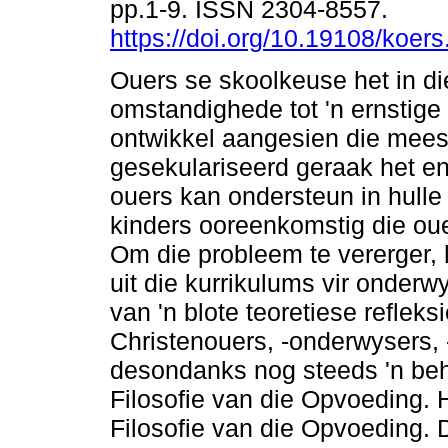
pp.1-9. ISSN 2304-8557.
https://doi.org/10.19108/koer
Ouers se skoolkeuse het in di
omstandighede tot 'n ernstig
ontwikkel aangesien die mees
gesekulariseerd geraak het en
ouers kan ondersteun in hulle
kinders ooreenkomstig die oue
Om die probleem te vererger, 
uit die kurrikulums vir onder
van 'n blote teoretiese reflek
Christenouers, -onderwysers,
desondanks nog steeds 'n beh
Filosofie van die Opvoeding. 
Filosofie van die Opvoeding. D