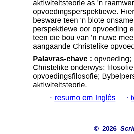
aktiwiteitsteorie as 'n raamwer
opvoedingsperspektiewe. Hie
besware teen 'n blote onsam
perspektiewe oor opvoeding 
teen die bou van 'n nuwe meest
aangaande Christelike opvoed
Palavras-chave :
opvoeding; 
Christelike onderwys; filosofi
opvoedingsfilosofie; Bybelpers
aktiwiteitsteorie.
·
resumo em Inglês
·
© 2026
Scri