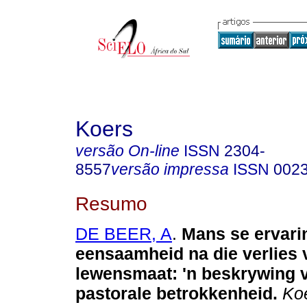
Koers
versão On-line
ISSN
2304-
8557
versão impressa
ISSN
002
Resumo
DE BEER, A
.
Mans se ervari
eensaamheid na die verlies 
lewensmaat: 'n beskrywing 
pastorale betrokkenheid
.
Koe