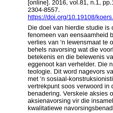
[online]. 2016, vol.81, n.1, pp
2304-8557.
https://doi.org/10.19108/koer
Die doel van hierdie studie is
fenomeen van eensaamheid b
verlies van 'n lewensmaat te 
behels navorsing wat die voo
betekenis en die belewenis va
eggenoot kan verhelder. Die n
teologie. Dit word nagevors v
met 'n sosiaal-konstruksionis
vertrekpunt soos verwoord in 
benadering. Verskeie aksies
aksienavorsing vir die insame
kwalitatiewe navorsingsbena