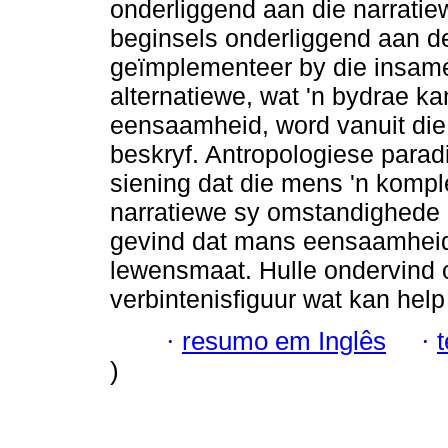
onderliggend aan die narratie
beginsels onderliggend aan 
geïmplementeer by die insame
alternatiewe, wat 'n bydrae ka
eensaamheid, word vanuit di
beskryf. Antropologiese parad
siening dat die mens 'n kompl
narratiewe sy omstandighede 
gevind dat mans eensaamheid 
lewensmaat. Hulle ondervind o
verbintenisfiguur wat kan hel
·
resumo em Inglês
·
)