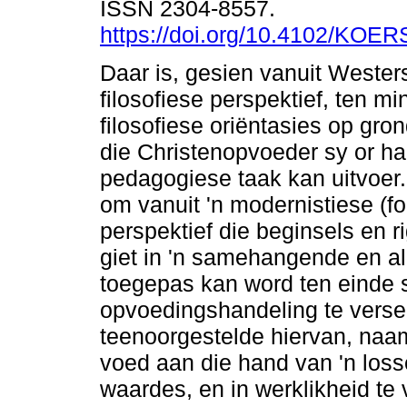
ISSN 2304-8557.
https://doi.org/10.4102/KOER
Daar is, gesien vanuit Westers
filosofiese perspektief, ten mi
filosofiese oriëntasies op gr
die Christenopvoeder sy or ha
pedagogiese taak kan uitvoer.
om vanuit 'n modernistiese (fo
perspektief die beginsels en ri
giet in 'n samehangende en al
toegepas kan word ten einde 
opvoedingshandeling te versek
teenoorgestelde hiervan, naam
voed aan die hand van 'n los
waardes, en in werklikheid te