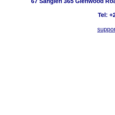
67 Sanglen 365 Glenwood Road
Tel: +
suppo