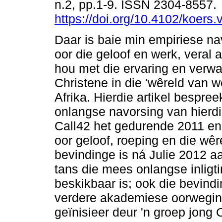
n.2, pp.1-9. ISSN 2304-8557.
https://doi.org/10.4102/koers
Daar is baie min empiriese n
oor die geloof en werk, veral 
hou met die ervaring en verwa
Christene in die 'wêreld van we
Afrika. Hierdie artikel bespre
onlangse navorsing van hierdi
Call42 het gedurende 2011 en
oor geloof, roeping en die wêr
bevindinge is ná Julie 2012 aa
tans die mees onlangse inligt
beskikbaar is; ook die bevind
verdere akademiese oorweging
geïnisieer deur 'n groep jong