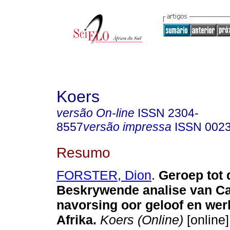
Koers
versão On-line
ISSN
2304-
8557
versão impressa
ISSN
002
Resumo
FORSTER, Dion
.
Geroep tot 
Beskrywende analise van Ca
navorsing oor geloof en werk
Afrika
.
Koers (Online)
[online]