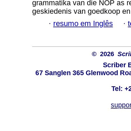
grammatika van die NOP as r
geskiedenis van goedkoop en g
·
resumo em Inglês
·
© 2026
Scri
Scriber 
67 Sanglen 365 Glenwood Road
Tel: +
suppo