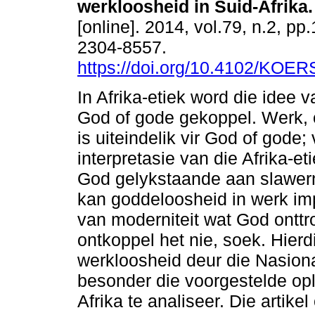
werkloosheid in Suid-Afrika
.
[online]. 2014, vol.79, n.2, pp
2304-8557.
https://doi.org/10.4102/KOER
In Afrika-etiek word die idee v
God of gode gekoppel. Werk,
is uiteindelik vir God of gode
interpretasie van die Afrika-e
God gelykstaande aan slawern
kan goddeloosheid in werk imp
van moderniteit wat God onttr
ontkoppel het nie, soek. Hierd
werkloosheid deur die Nasiona
besonder die voorgestelde opl
Afrika te analiseer. Die artike