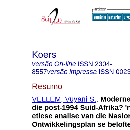
Koers
versão On-line
ISSN
2304-
8557
versão impressa
ISSN
002
Resumo
VELLEM, Vuyani S.
.
Moderne
die post-1994 Suid-Afrika? 'n
etiese analise van die Nasio
Ontwikkelingsplan se belof