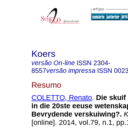
Koers
versão On-line
ISSN
2304-
8557
versão impressa
ISSN
002
Resumo
COLETTO, Renato
.
Die skuif
in die 20ste eeuse wetenskap
Bevrydende verskuiwing?
.
K
[online]. 2014, vol.79, n.1, pp