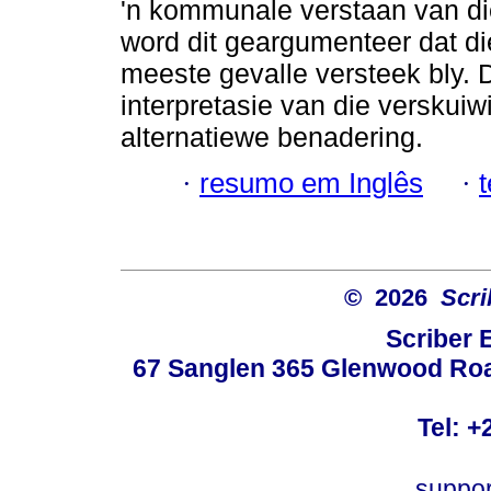
'n kommunale verstaan van d
word dit geargumenteer dat die
meeste gevalle versteek bly. D
interpretasie van die verskuiw
alternatiewe benadering.
·
resumo em Inglês
·
© 2026
Scri
Scriber 
67 Sanglen 365 Glenwood Road
Tel: +
suppo