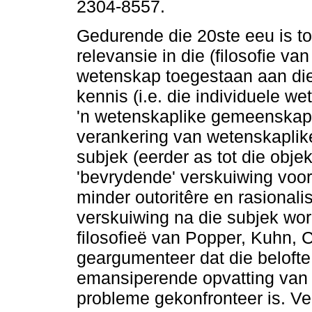
2304-8557.
Gedurende die 20ste eeu is 
relevansie in die (filosofie van
wetenskap toegestaan aan die
kennis (i.e. die individuele we
'n wetenskaplike gemeenskap)
verankering van wetenskaplike
subjek (eerder as tot die objek
'bevrydende' verskuiwing voorg
minder outoritêre en rasionali
verskuiwing na die subjek wor
filosofieë van Popper, Kuhn, C
geargumenteer dat die belofte 
emansiperende opvatting van 
probleme gekonfronteer is. Ver