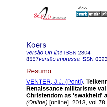
Koers
versão On-line
ISSN
2304-
8557
versão impressa
ISSN
002
Resumo
VENTER, J.J. (Ponti)
.
Teiken
Renaissance militarisme val
Christendom as 'swakheid' 
(Online)
[online]. 2013, vol.78,