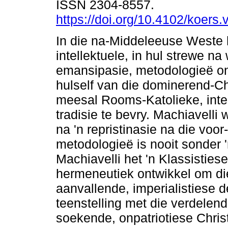
ISSN 2304-8557.
https://doi.org/10.4102/koers.
In die na-Middeleeuse Weste 
intellektuele, in hul strewe n
emansipasie, metodologieë o
hulself van die dominerend-Chr
meesal Rooms-Katolieke, intel
tradisie te bevry. Machiavelli 
na 'n repristinasie na die voor
metodologieë is nooit sonder 
Machiavelli het 'n Klassistiese
hermeneutiek ontwikkel om die
aanvallende, imperialistiese 
teenstelling met die verdelen
soekende, onpatriotiese Christ