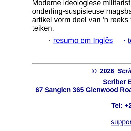
Moderne ideologiese militari
onderling-suspisieuse magsba
artikel vorm deel van 'n reek
teiken.
·
resumo em Inglês
·
© 2026
Scri
Scriber 
67 Sanglen 365 Glenwood Road
Tel: +
suppo