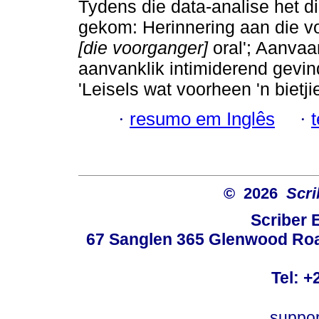
Tydens die data-analise het d
gekom: Herinnering aan die vo
[die voorganger]
oral'; Aanvaar
aanvanklik intimiderend gevin
'Leisels wat voorheen 'n bietji
·
resumo em Inglês
·
© 2026
Scri
Scriber 
67 Sanglen 365 Glenwood Road
Tel: +
suppo