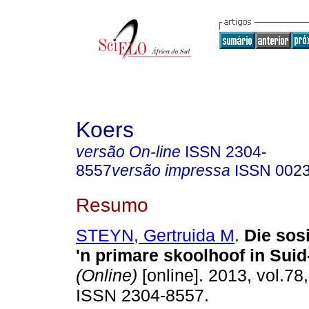
Koers
versão On-line
ISSN
2304-
8557
versão impressa
ISSN
002
Resumo
STEYN, Gertruida M
.
Die sosi
'n primare skoolhoof in Suid
(Online)
[online]. 2013, vol.78,
ISSN 2304-8557.