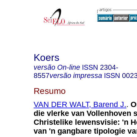
Koers
versão On-line
ISSN
2304-
8557
versão impressa
ISSN
002
Resumo
VAN DER WALT, Barend J.
.
O
die vlerke van Vollenhoven s
Christelike lewensvisie: 'n 
van 'n gangbare tipologie va