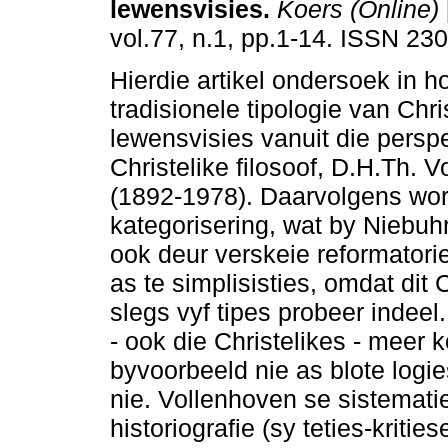
lewensvisies
.
Koers (Online)
vol.77, n.1, pp.1-14. ISSN 23
Hierdie artikel ondersoek in h
tradisionele tipologie van Chri
lewensvisies vanuit die perspe
Christelike filosoof, D.H.Th. 
(1892-1978). Daarvolgens wor
kategorisering, wat by Niebuh
ook deur verskeie reformatori
as te simplisisties, omdat dit
slegs vyf tipes probeer indeel
- ook die Christelikes - meer
byvoorbeeld nie as blote logie
nie. Vollenhoven se sistematies
historiografie (sy teties-kriti