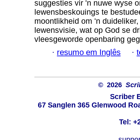
suggesties vir 'n nuwe wyse o
lewensbeskouings te bestude
moontlikheid om 'n duideliker,
lewensvisie, wat op God se dr
vleesgeworde openbaring gegro
·
resumo em Inglês
·
© 2026
Scri
Scriber 
67 Sanglen 365 Glenwood Road
Tel: +
suppo