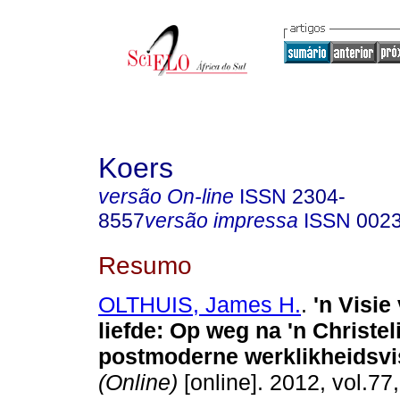
Koers
versão On-line
ISSN
2304-
8557
versão impressa
ISSN
002
Resumo
OLTHUIS, James H.
.
'n Visie
liefde: Op weg na 'n Christel
postmoderne werklikheidsvi
(Online)
[online]. 2012, vol.77,