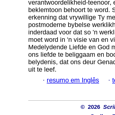
verantwoordelikheid-teenoor, 
beklemtoon behoort te word. S
erkenning dat vrywillige Ty met
postmoderne bybelse werklikhe
inderdaad voor dat so 'n werk
moet word in 'n visie van en v
Medelydende Liefde en God m
ons liefde te beliggaam en bo
belydenis, dat ons deur Genad
uit te leef.
·
resumo em Inglês
·
© 2026
Scri