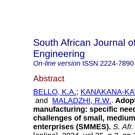
South African Journal of
Engineering
On-line version
ISSN
2224-7890
Abstract
BELLO, K.A.
;
KANAKANA-KA
and
MALADZHI, R.W.
.
Adopt
manufacturing: specific nee
challenges of small, medium
enterprises (SMMES)
.
S. Afr.