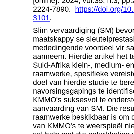
[online]. 2024, vol.35, n.3, p
2224-7890.
https://doi.org/10
3101
.
Slim vervaardiging (SM) bevor
maatskappy se sleutelprestasi
mededingende voordeel vir sa
aanneem. Hierdie artikel het 
Suid-Afrika klein-, medium- 
raamwerke, spesifieke vereist
doel van hierdie studie te bere
navorsingsgapings te identif
KMMO's suksesvol te onderste
aanvaarding van SM. Die resu
raamwerke beskikbaar is om di
van KMMO's te weerspieël nie.