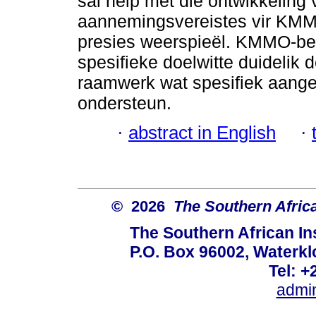
sal help met die ontwikkeling 
aannemingsvereistes vir KMMO
presies weerspieël. KMMO-b
spesifieke doelwitte duidelik 
raamwerk wat spesifiek aange
ondersteun.
·
abstract in English
·
© 2026
The Southern African
The Southern African Ins
P.O. Box 96002, Waterklo
Tel: +
admi