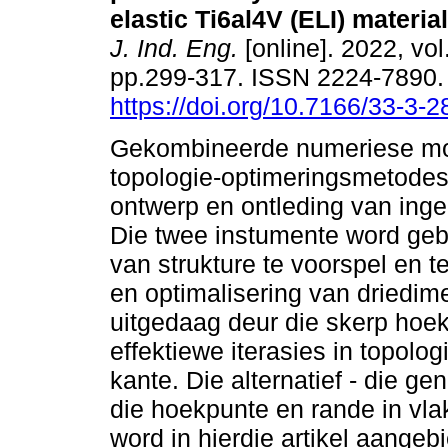
elastic Ti6al4V (ELI) materia
J. Ind. Eng.
[online]. 2022, vol
pp.299-317. ISSN 2224-7890
https://doi.org/10.7166/33-3-
Gekombineerde numeriese mo
topologie-optimeringsmetodes i
ontwerp en ontleding van inge
Die twee instumente word ge
van strukture te voorspel en 
en optimalisering van driedi
uitgedaag deur die skerp hoek
effektiewe iterasies in topolo
kante. Die alternatief - die ge
die hoekpunte en rande in vla
word in hierdie artikel aange