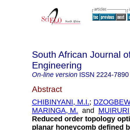
South African Journal of
Engineering
On-line version
ISSN
2224-7890
Abstract
CHIBINYANI, M.I.
;
DZOGBEWU
MARINGA, M.
and
MUIRURI,
Reduced order topology opti
planar honeycomb defined by