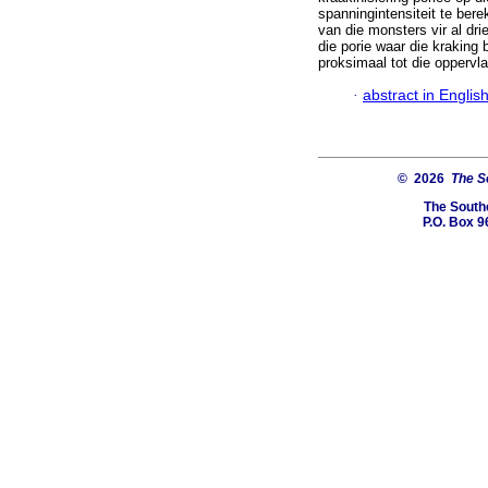
spanningintensiteit te bere
van die monsters vir al dri
die porie waar die kraking b
proksimaal tot die oppervl
·
abstract in Englis
© 2026
The So
The Southe
P.O. Box 9