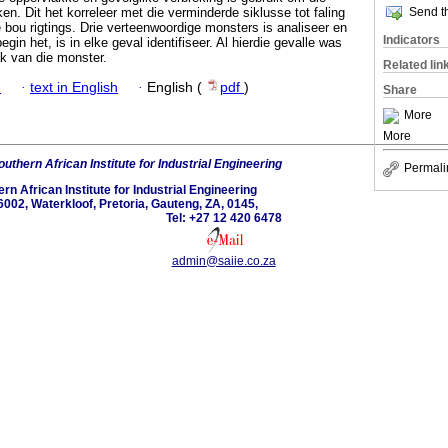
ken. Dit het korreleer met die verminderde siklusse tot faling
Send th
e bou rigtings. Drie verteenwoordige monsters is analiseer en
Indicators
egin het, is in elke geval identifiseer. Al hierdie gevalle was
ak van die monster.
Related lin
h
·
text in English
·
English (
pdf
)
Share
More
More
uthern African Institute for Industrial Engineering
Permali
rn African Institute for Industrial Engineering
6002, Waterkloof, Pretoria, Gauteng, ZA, 0145,
Tel: +27 12 420 6478
admin@saiie.co.za