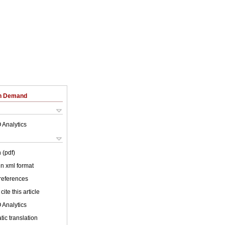
on Demand
 Analytics
 (pdf)
 in xml format
 references
cite this article
 Analytics
ic translation