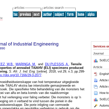
nal of Industrial Engineering
Services 
7890
Journal
SciELO
EZ, W.B.
;
MARINGA, M.
and
DU PLESSIS, A.
.
Tensile
Article
roperties of annealed Ti6Al4V (ELI) specimens produced
ering
.
S. Afr. J. Ind. Eng.
[online]. 2018, vol.29, n.3, pp.299-
English
ps://doi.org/10.7166/29-3-2077
.
Article
rmoeidheidseienskappe van hoë temperatuur uitgegloeide
erde Ti6AL4V ekstra lae interstisiële gemasjineerde en
Article
soek. Die spesifieke hitte behandeling van die monsters het
oei van alfa en beta korrels van die naaldvormige
How to 
et hul verlenging voor faling verbeter. Die monsters is op 'n
SciELO
poging om n verband te vind tussen die porieë in die
eidseienskappe. Die porie inligting van vermoede
Automat
ie oppervlakke en gevolglike verbreking is gebruik om die