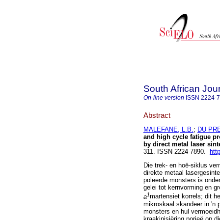
South African Jour
On-line version
ISSN
2224-
Abstract
MALEFANE, L.B.
;
DU PRE
and high cycle fatigue p
by direct metal laser sint
311. ISSN 2224-7890.
htt
Die trek- en hoë-siklus ve
direkte metaal lasergesint
poleerde monsters is onder
gelei tot kernvorming en gr
1
a
martensiet korrels; dit h
mikroskaal skandeer in 'n 
monsters en hul vermoeidh
kraakinisiëring porieë op d