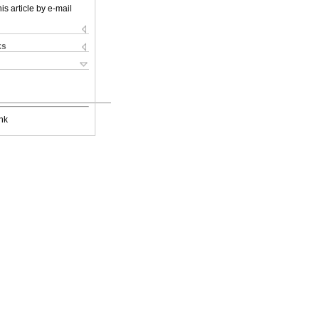
is article by e-mail
ks
nk