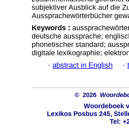
subjektiver Ausblick auf die 
Aussprachewörterbücher gewa
Keywords :
aussprachewörter
deutsche aussprache; englis
phonetischer standard; aussp
digitale lexikographie; elektro
·
abstract in English
·
© 2026
Woordeboe
Woordeboek va
Lexikos Posbus 245, Stel
Tel: +