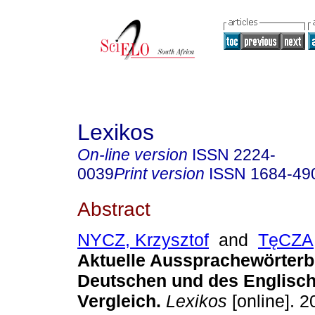
Lexikos
On-line version
ISSN
2224-
0039
Print version
ISSN
1684-49
Abstract
NYCZ, Krzysztof
and
TęCZA
Aktuelle Aussprachewörterb
Deutschen und des Englisc
Vergleich
.
Lexikos
[online]. 2