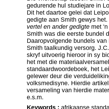
gedurende hul studiejare in L
Dit het daartoe gelei dat Leipo
gedigte aan Smith gewys het
vertel en ander gedigte
met 'n
Smith was die eerste bundel d
Daaropvolgende bundels van 
Smith taalkundig versorg. J.
skryf uitvoerig hieroor in sy b
het met die materiaalversameli
standaardwoordeboek, het Leip
gelewer deur die verduideliki
volksmedisyne. Hierdie artike
versameling van hierdie mater
e.s.m.
Keywords :
afrikaanse stand