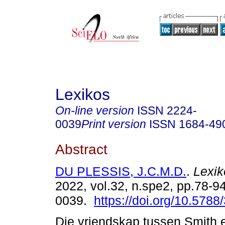
Lexikos
On-line version
ISSN
2224-
0039
Print version
ISSN
1684-49
Abstract
DU PLESSIS, J.C.M.D.
.
Lexik
2022, vol.32, n.spe2, pp.78-9
0039.
https://doi.org/10.5788
Die vriendskap tussen Smith e