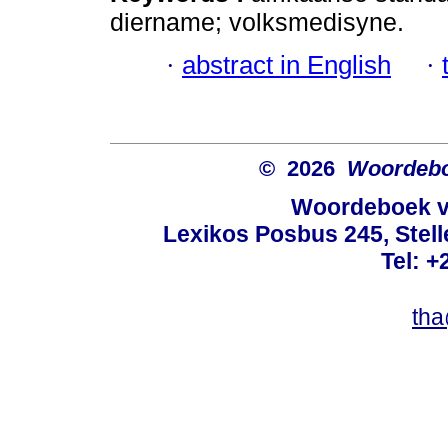
diername; volksmedisyne.
·
abstract in English
·
© 2026
Woordeboe
Woordeboek va
Lexikos Posbus 245, Stel
Tel: +
tha