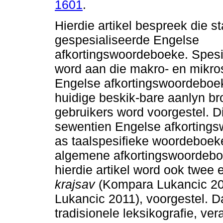
1601
.
Hierdie artikel bespreek die s
gespesialiseerde Engelse
afkortingswoordeboeke. Spes
word aan die makro- en mikro
Engelse afkortingswoordeboe
huidige beskik-bare aanlyn br
gebruikers word voorgestel. D
sewentien Engelse afkorting
as taalspesifieke woordeboeke
algemene afkortingswoordebo
hierdie artikel word ook twee 
krajsav
(Kompara Lukancic 2
Lukancic 2011), voorgestel. 
tradisionele leksikografie, ver