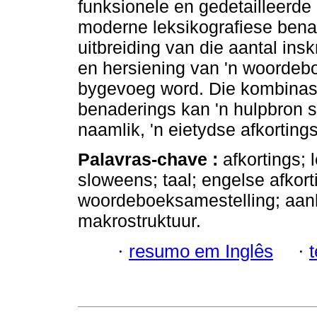
funksionele en gedetailleerd
moderne leksikografiese bena
uitbreiding van die aantal ins
en hersiening van 'n woordebo
bygevoeg word. Die kombinasi
benaderings kan 'n hulpbron s
naamlik, 'n eietydse afkortin
Palavras-chave :
afkortings;
sloweens; taal; engelse afko
woordeboeksamestelling; aanl
makrostruktuur.
·
resumo em Inglês
·