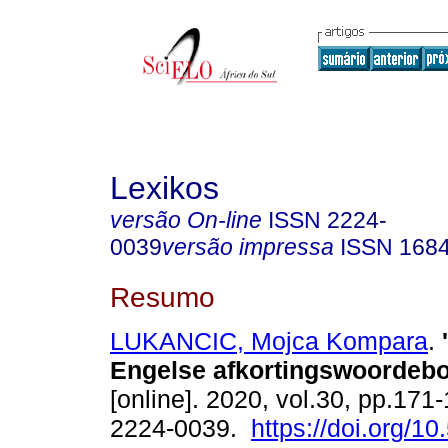
Lexikos
versão On-line
ISSN
2224-
0039
versão impressa
ISSN
168
Resumo
LUKANCIC, Mojca Kompara
.
Engelse afkortingswoordeb
[online]. 2020, vol.30, pp.171
2224-0039.
https://doi.org/10