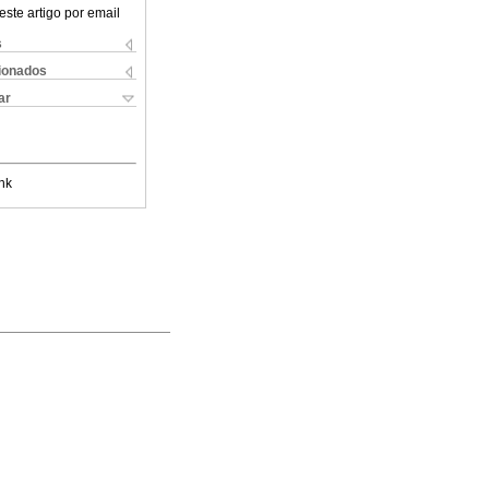
este artigo por email
s
cionados
ar
nk