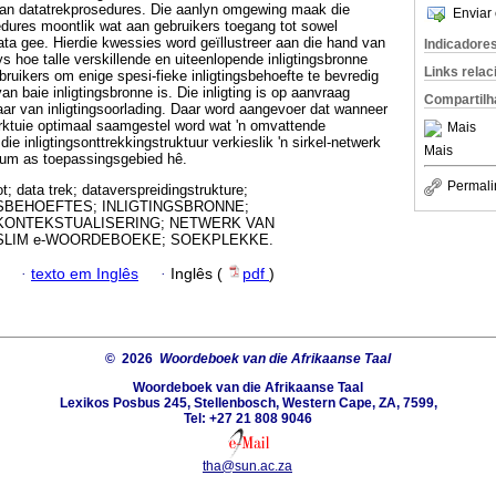
van datatrekprosedures. Die aanlyn omgewing maak die
Enviar 
dures moontlik wat aan gebruikers toegang tot sowel
a gee. Hierdie kwessies word geïllustreer aan die hand van
Indicadore
s hoe talle verskillende en uiteenlopende inligtingsbronne
Links rela
bruikers om enige spesi-fieke inligtingsbehoefte te bevredig
n baie inligtingsbronne is. Die inligting is op aanvraag
Compartilh
ar van inligtingsoorlading. Daar word aangevoer dat wanneer
erktuie optimaal saamgestel word wat 'n omvattende
Mais
e inligtingsonttrekkingstruktuur verkieslik 'n sirkel-netwerk
Mais
nuum as toepassingsgebied hê.
Permali
t; data trek; dataverspreidingstrukture;
SBEHOEFTES; INLIGTINGSBRONNE;
 KONTEKSTUALISERING; NETWERK VAN
 SLIM e-WOORDEBOEKE; SOEKPLEKKE.
·
texto em Inglês
·
Inglês (
pdf
)
© 2026
Woordeboek van die Afrikaanse Taal
Woordeboek van die Afrikaanse Taal
Lexikos Posbus 245, Stellenbosch, Western Cape, ZA, 7599,
Tel: +27 21 808 9046
tha@sun.ac.za