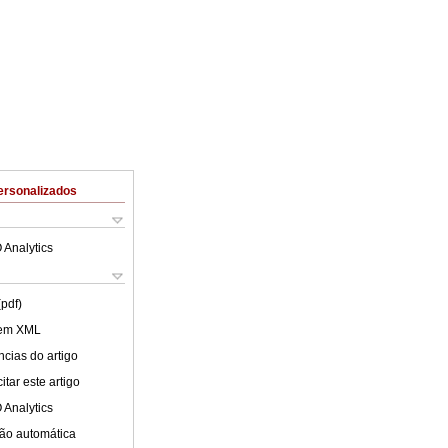
ersonalizados
 Analytics
(pdf)
 em XML
cias do artigo
tar este artigo
 Analytics
ão automática