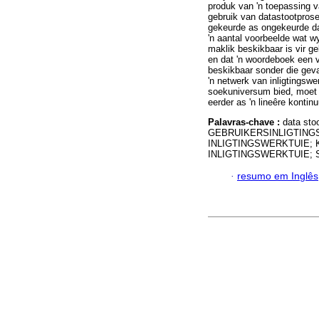
produk van 'n toepassing 
gebruik van datastootprose
gekeurde as ongekeurde dat
'n aantal voorbeelde wat wy
maklik beskikbaar is vir ge
en dat 'n woordeboek een va
beskikbaar sonder die geva
'n netwerk van inligtingsw
soekuniversum bied, moet di
eerder as 'n lineêre konti
Palavras-chave :
data stoo
GEBRUIKERSINLIGTING
INLIGTINGSWERKTUIE;
INLIGTINGSWERKTUIE;
·
resumo em Inglês