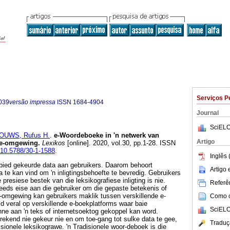
Serviços P
039
versão impressa
ISSN
1684-4904
Journal
SciELO
OUWS, Rufus H.
.
e-Woordeboeke in 'n netwerk van
Artigo
e e-omgewing
.
Lexikos
[online]. 2020, vol.30, pp.1-28. ISSN
g/10.5788/30-1-1588
.
Inglês 
bied gekeurde data aan gebruikers. Daarom behoort
Artigo
a te kan vind om 'n inligtingsbehoefte te bevredig. Gebruikers
 presiese bestek van die leksikografiese inligting is nie.
Referên
eeds eise aan die gebruiker om die gepaste betekenis of
 e-omgewing kan gebruikers maklik tussen verskillende e-
Como ci
d veral op verskillende e-boekplatforms waar baie
SciELO
ne aan 'n teks of internetsoektog gekoppel kan word.
prekend nie gekeur nie en om toe-gang tot sulke data te gee,
Traduç
disionele leksikograwe. 'n Tradisionele woor-deboek is die