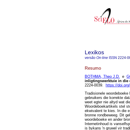
Lexikos
versão On-line
ISSN
2224-0
Resumo
BOTHMA, Theo J.D.
e
G
inligtingswerktuie in di
2224-0039.
https://doi.or
Tradisionele woordeboeke 
gebruikers die korrekte dat
weet egter nie altyd wat die
Woordeboekartikels stel st
ekwivalent te kies. In die
bronne rondbeweeg. Dit gel
woordeboeke en ander bron
Internetinhoud is vanselfs
is bykans 'n gruwel vir tra