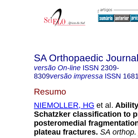
SA Orthopaedic Journa
versão On-line
ISSN
2309-
8309
versão impressa
ISSN
168
Resumo
NIEMOLLER, HG
et al.
Abilit
Schatzker classification to p
posteromedial fragmentation 
plateau fractures
.
SA orthop. 