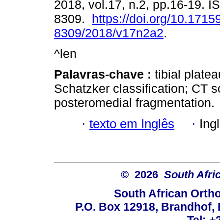
2018, vol.17, n.2, pp.16-19. 
8309.
https://doi.org/10.1715
8309/2018/v17n2a2
.
^len
Palavras-chave :
tibial platea
Schatzker classification; CT s
posteromedial fragmentation.
·
texto em Inglês
·
Ing
© 2026
South Afri
South African Orth
P.O. Box 12918, Brandhof, 
Tel: +