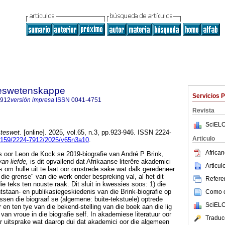
steswetenskappe
Servicios 
7912
versión impresa
ISSN
0041-4751
Revista
SciELO
teswet.
[online]. 2025, vol.65, n.3, pp.923-946. ISSN 2224-
Articulo
17159/2224-7912/2025/v65n3a10
.
African
s oor Leon de Kock se 2019-biografie van André P Brink,
van liefde,
is dit opvallend dat Afrikaanse literêre akademici
Articu
s om hulle uit te laat oor omstrede sake wat dalk geredeneer
die grense" van die werk onder bespreking val, al het dit
Referen
e teks ten nouste raak. Dit sluit in kwessies soos: 1) die
staan- en publikasiegeskiedenis van die Brink-biografie op
Como ci
ussen die biograaf se (algemene: buite-tekstuele) optrede
SciELO
 en ten tye van die bekend-stelling van die boek aan die lig
an vroue in die biografie self. In akademiese literatuur oor
Traduc
ar uitsprake wat daarop dui dat akademici oor die algemeen