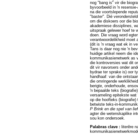
nog "bang is" vir die biog
byvoorbeeld in 'n resensie-
na die voortslepende reputa
"baster". Dié veronderstel
om die diskoers oor die bio
akademiese dissiplines, wa
uitspraak gelewer hoef te w
doen. Die vraag word egter
verantwoordelikheid moet a
(dit is 'n vraag wat ek in
Tans is daar nog nie 'n bev
huidige artikel neem die ide
kommunikasienetwerk as ver
die kontroversies wat dit
dit vir navorsers onder and
bydrae ter sprake is) oor 
handhaaf: van die ontstaan
die omringende werklikheid
berigte, onderhoude, ensov
'n bepaalde teks (biografie
versameling epitekste wat 
op die hoofteks (biografie)
betwiste teks-in-kommunika
P Brink en die spel van li
agter die wetenskaplike int
sou kon ondersoek.
Palabras clave :
literêre 
kommunikasienetwerkmodel