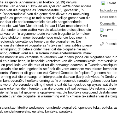
rafie as genre. Annemarié van Niekerk (2019) verwys
Enviar 
artikel van
André P Brink en die spel van liefde
onder andere
sie van die biografie as "onrespektabel", "gevaarlik", 'n
Indicadore
de "ongetemdheid" van die genre dien dikwels as motivering
Links rela
grafie as genre terug te trek binne die veilige grense van die
ar daar nie oor kontroversiële aktuele aangeleenthede
Compartir
ord nie, wat Van Niekerk ook in haar LitNet-resensieartikel
 dan onder andere watter van die akademiese dissiplines die
Otros
anvaar om 'n algemene teorie van die biografie te formuleer
Otros
 verdere stukke in meer besonderhede onder die loep neem).
redigende omvattende teorie van die biografie nie. Die
Permali
e van die (literêre) biografie as 'n teks in 'n sosiaal-historiese
trekpunt; dit behels onder meer dat die biografie nie aan
 omring, onttrek word nie. 'n Kommunikasienetwerkmodel maak
ere moontlik om verbande te verreken wat 'n teks (soos die biografieë wat in 
tyd en ruimte heen, in bepaalde kontekste van die kommunikasie, met verskil
 en produksie van die teks af tot die ontvangs daarvan. 'n Tweede vertrekpunt
 waarin elke teks ingebed is self ook die vorm aanneem van tekste: bemarkin
oorts. Wanneer dit gaan om wat Gérard Genette die "epiteks" genoem het, beh
) omring wat die ontvangs en interpretasie daarvan (kan) beïnvloed. 'n Derde ve
'n kontroversiële hoofteks omring as 'n ontvouende narratief gekonstrueer kan
 te werp. Die veronderstelling (hoop) is dat dit kan geskied op wyses wat die k
sie erken en die integriteit van die proses self sal bewaar. Die rekonstruksie
efde
het 'n aantal gegewens opgelewer wat die hoofteks ooglopend destabilisee
egriteit van die biografie, 'n waarneming wat 'n kritiese teksstudie van die biog
nalatenskap; literêre weduwees; omstrede biografieë; openbare teks; epiteks as 
; senderkom-pleks; epiteks; konteks; parateks.