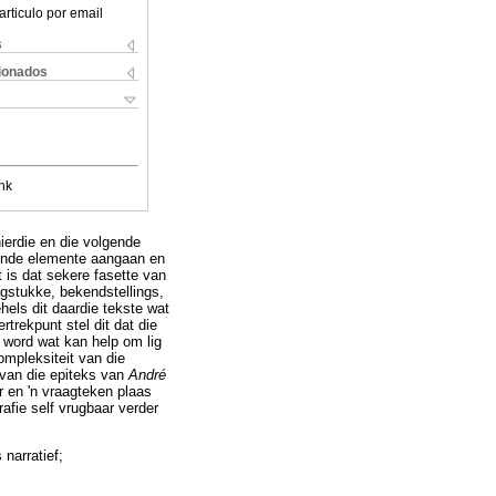
articulo por email
s
cionados
nk
hierdie en die volgende
lende elemente aangaan en
 is dat sekere fasette van
gstukke, bekendstellings,
els dit daardie tekste wat
rtrekpunt stel dit dat die
 word wat kan help om lig
ompleksiteit van die
 van die epiteks van
André
r en 'n vraagteken plaas
rafie self vrugbaar verder
narratief;