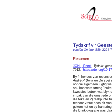
Tydskrif vir Gee
versión On-line
ISSN
2224-
Resumen
JOHL, Ronél
.
Tydskr. gees
7912.
https://doi.org/10.
By 'n herlees van resensie
André P Brink en die spel 
oor die algemeen lugtig wa
sou kon word streng "buite 
kwessies betrek wat blyk di
impak van die omstrede ont
die teks en 2) raakpunte t
teenoor vroue soos dit voor
gekom het en sy hantering v
die Brink-biografie was da