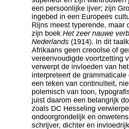
een persoonlijke ijver; zijn G
ingebed in een Europees cultu
Rijns meest typerende, maar o
zijn boek
Het zeer nauwe verb
Nederlands
(1914). In dit taa
Afrikaans geen creoolse of g
vereenvoudigde voortzetting 
verwerpt de invloeden van het
interpreteert de grammaticale
een teken van continuïteit, ni
polemisch van toon, typografi
juist daarom een belangrijk do
zoals DC Hesseling verwierpe
ondoorgrondelijk en onwetens
schrijver, dichter en invloedri