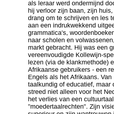
als leraar werd ondermijnd doo
hij verloor zijn baan, zijn huis
drang om te schrijven en les 
aan een indrukwekkend uitgeef
grammatica's, woordenboeken
naar scholen en volwassenen, 
markt gebracht. Hij was een g
vereenvoudigde Kollewijn-spel
lezen (via de klankmethode) e
Afrikaanse gebruikers - een r
Engels als het Afrikaans. Van
taalkundig of educatief, maar 
streed niet alleen voor het N
het verlies van een cultuurtaa
"moedertaalrechten". Zijn visi
superieur en zijn wantrouwen 