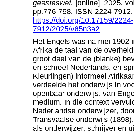
geesteswet.
[online]. 2025, vol
pp.776-798. ISSN 2224-7912
https://doi.org/10.17159/2224-
7912/2025/v65n3a2
.
Het Engels was na mei 1902 i
Afrika de taal van de overhei
groot deel van de (blanke) be
en schreef Nederlands, en sp
Kleurlingen) informeel Afrikaa
verdeelde het onderwijs in voo
openbaar onderwijs, van Engel
medium. In die context vervu
Nederlandse onderwijzer, door
Transvaalse onderwijs (1898)
als onderwijzer, schrijver en 