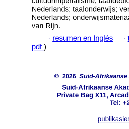
cultuurimperialisme; taalideolo
Nederlands; taalonderwijs; ve
Nederlands; onderwijsmateriaal
van Rijn.
·
resumen en Inglés
·
pdf
)
© 2026
Suid-Afrikaanse
Suid-Afrikaanse Aka
Private Bag X11, Arcadi
Tel: +
publikasi