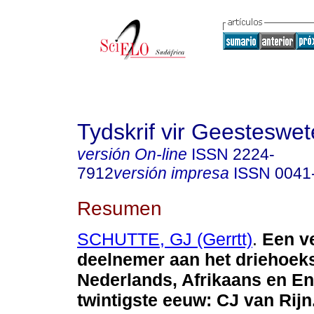
Tydskrif vir Geesteswe
versión On-line
ISSN
2224-
7912
versión impresa
ISSN
0041
Resumen
SCHUTTE, GJ (Gerrtt)
.
Een v
deelnemer aan het driehoek
Nederlands, Afrikaans en En
twintigste eeuw: CJ van Rijn