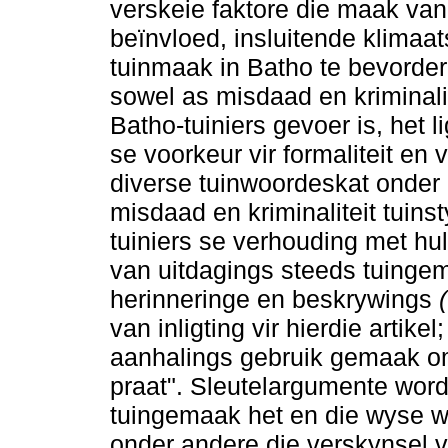
verskeie faktore die maak van 
beïnvloed, insluitende klimaa
tuinmaak in Batho te bevorde
sowel as misdaad en kriminal
Batho-tuiniers gevoer is, het l
se voorkeur vir formaliteit en
diverse tuinwoordeskat onder 
misdaad en kriminaliteit tuins
tuiniers se verhouding met hul
van uitdagings steeds tuingem
herinneringe en beskrywings
van inligting vir hierdie artik
aanhalings gebruik gemaak om 
praat". Sleutelargumente wor
tuingemaak het en die wyse waa
onder andere die verskynsel 