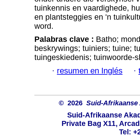
tuinkennis en vaardighede, h
en plantsteggies en 'n tuinkul
word.
Palabras clave :
Batho; mond
beskrywings; tuiniers; tuine; 
tuingeskiedenis; tuinwoorde-s
·
resumen en Inglés
·
© 2026
Suid-Afrikaanse
Suid-Afrikaanse Aka
Private Bag X11, Arcadi
Tel: +