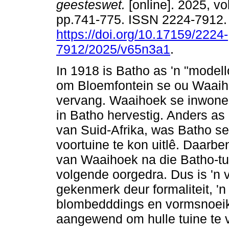
geesteswet.
[online]. 2025, vol
pp.741-775. ISSN 2224-7912
https://doi.org/10.17159/2224-
7912/2025/v65n3a1
.
In 1918 is Batho as 'n "modell
om Bloemfontein se ou Waaiho
vervang. Waaihoek se inwoners
in Batho hervestig. Anders as
van Suid-Afrika, was Batho s
voortuine te kon uitlê. Daarbe
van Waaihoek na die Batho-tu
volgende oorgedra. Dus is 'n 
gekenmerk deur formaliteit, 'n
blombedddings en vormsnoe
aangewend om hulle tuine te v