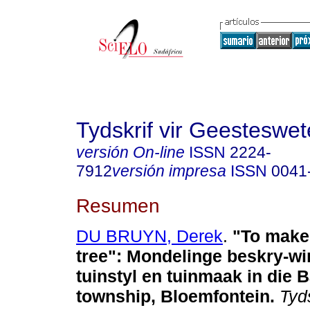
Tydskrif vir Geesteswe
versión On-line
ISSN
2224-
7912
versión impresa
ISSN
0041
Resumen
DU BRUYN, Derek
.
"To make 
tree": Mondelinge beskry-wi
tuinstyl en tuinmaak in die 
township, Bloemfontein
.
Tyds