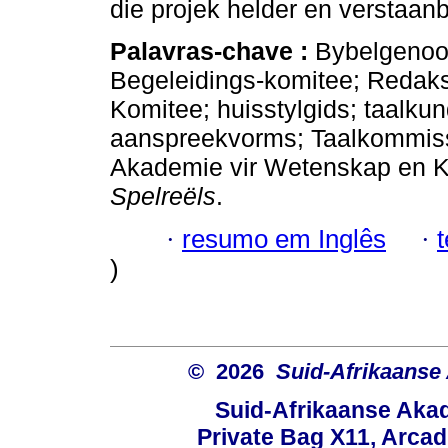
die projek helder en verstaan
Palavras-chave :
Bybelgenoot
Begeleidings-komitee; Redaks
Komitee; huisstylgids; taalkun
aanspreekvorms; Taalkommiss
Akademie vir Wetenskap en 
Spelreëls
.
·
resumo em Inglês
·
)
© 2026
Suid-Afrikaanse
Suid-Afrikaanse Aka
Private Bag X11, Arcadi