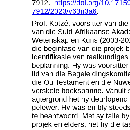
7912.
https://doi.org/10.1715
7912/2023/v63n3a6
.
Prof. Kotzé, voorsitter van di
van die Suid-Afrikaanse Akad
Wetenskap en Kuns (2003-201
die beginfase van die projek b
identifikasie van taalkundige
beplanning. Hy was voorsitter
lid van die Begeleidingskomi
die Ou Testament en die Nuwe
verskeie boekspanne. Vanuit 
agtergrond het hy deurlopend '
gelewer. Hy was en bly steed
te beantwoord. Met sy talle b
projek en elders, het hy die 