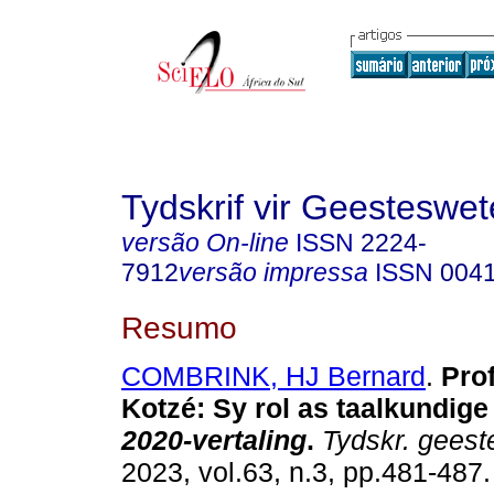
Tydskrif vir Geesteswe
versão On-line
ISSN
2224-
7912
versão impressa
ISSN
004
Resumo
COMBRINK, HJ Bernard
.
Prof
Kotzé: Sy rol as taalkundige
2020-vertaling
.
Tydskr. geest
2023, vol.63, n.3, pp.481-487