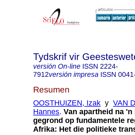
Tydskrif vir Geesteswe
versión On-line
ISSN
2224-
7912
versión impresa
ISSN
0041
Resumen
OOSTHUIZEN, Izak
y
VAN D
Hannes
.
Van apartheid na 'n
gegrond op fundamentele reg
Afrika: Het die politieke tra