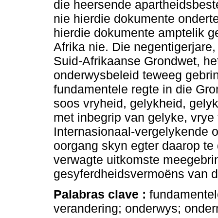
die heersende apartheidsbeste
nie hierdie dokumente onderte
hierdie dokumente amptelik ger
Afrika nie. Die negentigerjar
Suid-Afrikaanse Grondwet, het
onderwysbeleid teweeg gebring
fundamentele regte in die Gro
soos vryheid, gelykheid, gely
met inbegrip van gelyke, vrye
Internasionaal-vergelykende 
oorgang skyn egter daarop te 
verwagte uitkomste meegebring
gesyferdheidsvermoëns van die
Palabras clave :
fundamentele
verandering; onderwys; onderr