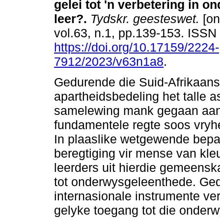
gelei tot 'n verbetering in on
leer?
.
Tydskr. geesteswet.
[on
vol.63, n.1, pp.139-153. ISS
https://doi.org/10.17159/2224-
7912/2023/v63n1a8
.
Gedurende die Suid-Afrikaan
apartheidsbedeling het talle a
samelewing mank gegaan aan 
fundamentele regte soos vryh
In plaaslike wetgewende bepa
beregtiging vir mense van kle
leerders uit hierdie gemeens
tot onderwysgeleenthede. Ged
internasionale instrumente ve
gelyke toegang tot die onderw