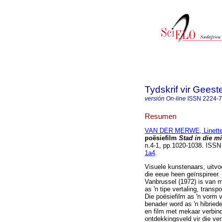
Tydskrif vir Gee
versión On-line
ISSN
2224-
Resumen
VAN DER MERWE, Linett
poësiefilm
Stad in die m
n.4-1, pp.1020-1038. ISS
1a4
.
Visuele kunstenaars, uitvo
die eeue heen geïnspireer.
Vanbrussel (1972) is van m
as 'n tipe vertaling, tran
Die poësiefilm as 'n vorm v
benader word as 'n hibried
en film met mekaar verbind
ontdekkingsveld vir die ve