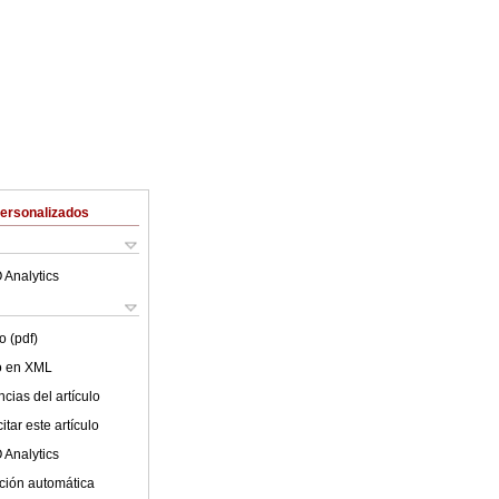
Personalizados
 Analytics
o (pdf)
lo en XML
cias del artículo
tar este artículo
 Analytics
ción automática