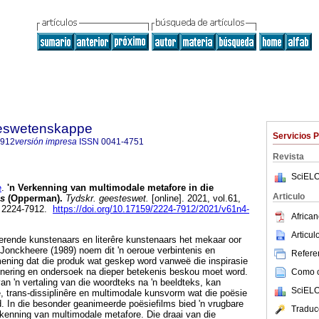
steswetenskappe
Servicios 
7912
versión impresa
ISSN
0041-4751
Revista
SciELO
e
.
'n Verkenning van multimodale metafore in die
Articulo
is
(Opperman)
.
Tydskr. geesteswet.
[online]. 2021, vol.61,
N 2224-7912.
https://doi.org/10.17159/2224-7912/2021/v61n4-
African
Articu
erende kunstenaars en literêre kunstenaars het mekaar oor
 Jonckheere (1989) noem dit 'n oeroue verbintenis en
Referen
ening dat die produk wat geskep word vanweë die inspirasie
sponering en ondersoek na dieper betekenis beskou moet word.
Como ci
an 'n vertaling van die woordteks na 'n beeldteks, kan
SciELO
e, trans-dissiplinêre en multimodale kunsvorm wat die poësie
. In die besonder geanimeerde poësiefilms bied 'n vrugbare
Traduc
rkenning van multimodale metafore. Die draai van die