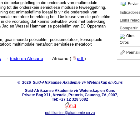
in die belangstelling in die ondersoek van multimodale
Enviar 
ng tot die onderskeie semiotiese modusse teweeggebring.
ning dat animasiefilms ideaal is vir die ondersoek van
Indicadore
odale metafore betrekking het. Die keuse van die poësiefilm
Links rela
in die vooruitsig dat kennis ontwikkel word met betrekking
 in Jac en Wessel Hamman se poësiefilm van DJ Opperman
Compartir
Otros
lm; geanimeerde poësiefilm; poësiemetafoor; konseptuele
Otros
foor; multimodale metafoor; semiotiese metafoor;
Permali
s
·
texto en Africano
·
Africano (
pdf
)
© 2026
Suid-Afrikaanse Akademie vir Wetenskap en Kuns
Suid-Afrikaanse Akademie vir Wetenskap en Kuns
Private Bag X11, Arcadia, Pretoria, Gauteng, ZA, 0007,
Tel: +27 12 328 5082
publikasies@akademie.co.za