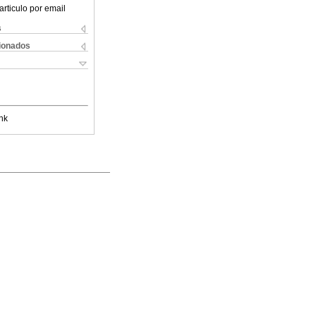
articulo por email
s
cionados
nk