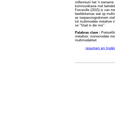
millennium het 'n toename 
kommunikasie met betrekki
Forceville (2015) is van me
beeldskemas wat op multim
as toepassingsdomein stel 
tot multimodale metafore
se "Stad in die mis".
Palabras clave :
Poësiefi
metafoor; monomodale meta
multimodaliteit.
·
resumen en Inglé